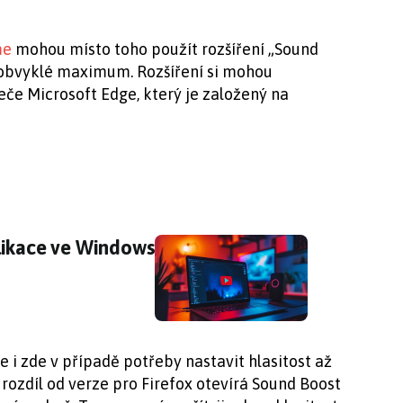
me
mohou místo toho použít rozšíření „Sound
ad obvyklé maximum. Rozšíření si mohou
eče Microsoft Edge, který je založený na
likace ve Windows
likace ve Windows
e i zde v případě potřeby nastavit hlasitost až
 rozdíl od verze pro Firefox otevírá Sound Boost