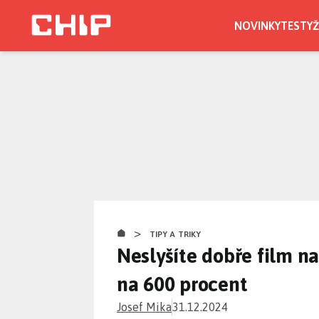
Přejít
k
NOVINKY
TESTY
Ž
hlavnímu
obsahu
>
TIPY A TRIKY
Neslyšíte dobře film na
na 600 procent
Josef Mika
31.12.2024