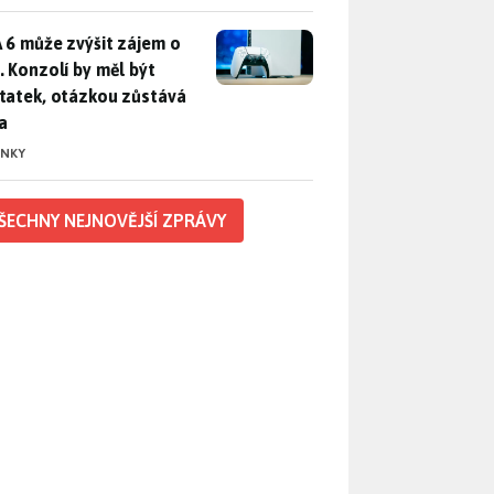
 6 může zvýšit zájem o PS5. Konzolí by měl být dostatek, otáz
 6 může zvýšit zájem o
. Konzolí by měl být
tatek, otázkou zůstává
a
INKY
ŠECHNY NEJNOVĚJŠÍ ZPRÁVY