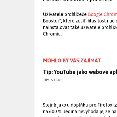
Uživatelé prohlížeče
Google Chro
Booster“, které zesílí hlasitost n
nainstalovat také uživatelé prohlíž
Chromiu.
MOHLO BY VÁS ZAJÍMAT
Tip: YouTube jako webové ap
Tip: YouTube jako webové ap
TIPY A TRIKY
Stejně jako u doplňku pro Firefox lz
na 600 %. Jediná nevýhoda je, že na