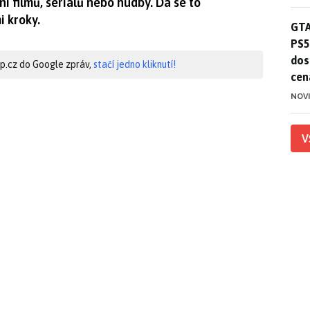
í filmů, seriálů nebo hudby. Dá se to
i kroky.
GTA
GTA
PS5
dos
hip.cz do Google zpráv,
stačí jedno kliknutí!
cen
NOV
V