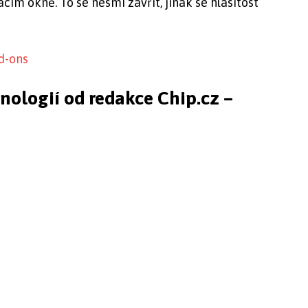
m okně. To se nesmí zavřít, jinak se hlasitost
d-ons
hnologií od redakce Chip.cz –