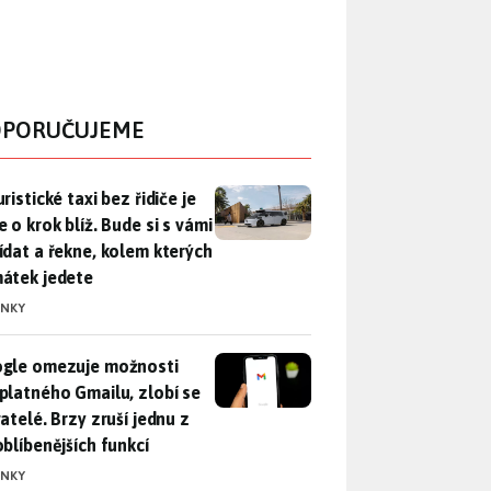
PORUČUJEME
ristické taxi bez řidiče je zase o krok blíž. Bude si s vámi p
ristické taxi bez řidiče je
 o krok blíž. Bude si s vámi
ídat a řekne, kolem kterých
átek jedete
INKY
gle omezuje možnosti bezplatného Gmailu, zlobí se uživatelé. 
gle omezuje možnosti
platného Gmailu, zlobí se
atelé. Brzy zruší jednu z
oblíbenějších funkcí
INKY