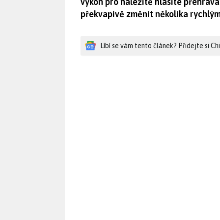
výkon pro náležitě hlasité přehráván
překvapivě změnit několika rychlým
Líbí se vám tento článek? Přidejte si C