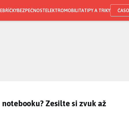
EBŘÍČKY
BEZPEČNOST
ELEKTROMOBILITA
TIPY A TRIKY
ČASO
 notebooku? Zesilte si zvuk až