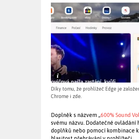
Díky tomu, že prohlížeč Edge je založe
Chrome i zde.
Doplněk s názvem „
600% Sound Vo
svému názvu. Dodatečné ovládání hl
doplňků nebo pomocí kombinace klá
hlasitost přehrávání v prohlížeči.