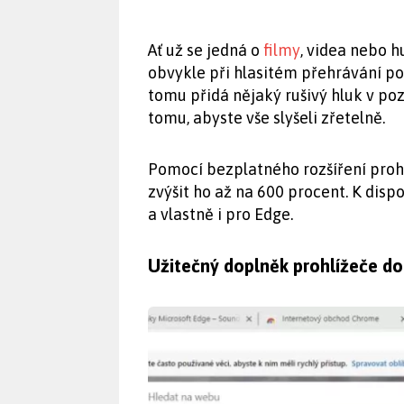
Ať už se jedná o
filmy
, videa nebo 
obvykle při hlasitém přehrávání po
tomu přidá nějaký rušivý hluk v poz
tomu, abyste vše slyšeli zřetelně.
Pomocí bezplatného rozšíření proh
zvýšit ho až na 600 procent. K dispo
a vlastně i pro Edge.
Užitečný doplněk prohlížeče do