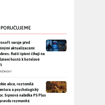
PORUČUJEME
rosoft varuje před falešnými aktualizacemi Windows. Ruští špio
rosoft varuje před
ešnými aktualizacemi
dows. Ruští špioni číhají na
hlášení hostů k hotelové
Fi
PEČNOST
bie akce, roztomilá adventura a psychologický horor. Srpnová
bie akce, roztomilá
entura a psychologický
or. Srpnová nabídka PS Plus
opravdu rozmanitá