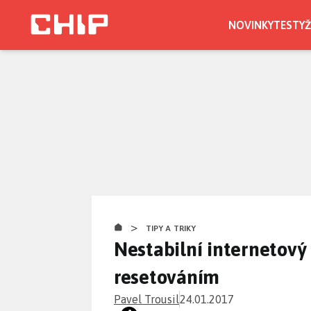
Přejít
k
NOVINKY
TESTY
Ž
hlavnímu
obsahu
>
TIPY A TRIKY
Nestabilní internetový
resetováním
Pavel Trousil
24.01.2017