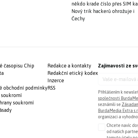
někdo krade číslo přes SIM ka
Nový trik hackerů ohrožuje i
Čechy
é časopisu Chip
Redakce a kontakty
Zajímavosti ze sv
ta
Redakční etický kodex
Inzerce
é obchodní podmínky
RSS
Přihlášením k newsle
 soukromí
společnosti BurdaMed
hrany soukromí
seznámili se
Zásadam
ásady
BurdaMedia Extra s.r
organizaci a vyhodnoc
Chcete navíc dos
od našich partn
tomuto účelu p