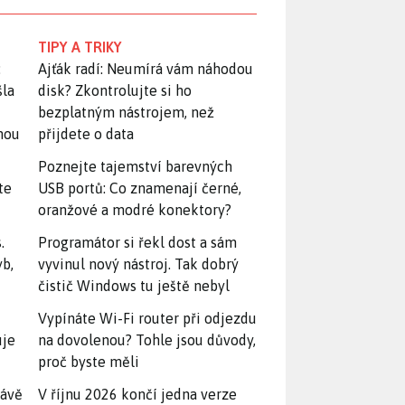
TIPY A TRIKY
:
Ajťák radí: Neumírá vám náhodou
šla
disk? Zkontrolujte si ho
bezplatným nástrojem, než
snou
přijdete o data
Poznejte tajemství barevných
te
USB portů: Co znamenají černé,
oranžové a modré konektory?
.
Programátor si řekl dost a sám
yb,
vyvinul nový nástroj. Tak dobrý
čistič Windows tu ještě nebyl
Vypínáte Wi-Fi router při odjezdu
uje
na dovolenou? Tohle jsou důvody,
proč byste měli
rávě
V říjnu 2026 končí jedna verze