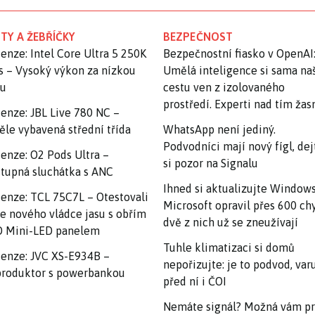
TY A ŽEBŘÍČKY
BEZPEČNOST
enze: Intel Core Ultra 5 250K
Bezpečnostní fiasko v OpenAI
s – Vysoký výkon za nízkou
Umělá inteligence si sama na
nu
cestu ven z izolovaného
prostředí. Experti nad tím ža
enze: JBL Live 780 NC –
ěle vybavená střední třída
WhatsApp není jediný.
Podvodníci mají nový fígl, dej
enze: O2 Pods Ultra –
si pozor na Signalu
tupná sluchátka s ANC
Ihned si aktualizujte Windows
enze: TCL 75C7L – Otestovali
Microsoft opravil přes 600 ch
e nového vládce jasu s obřím
dvě z nich už se zneužívají
 Mini-LED panelem
Tuhle klimatizaci si domů
enze: JVC XS-E934B –
nepořizujte: je to podvod, var
roduktor s powerbankou
před ní i ČOI
Nemáte signál? Možná vám p