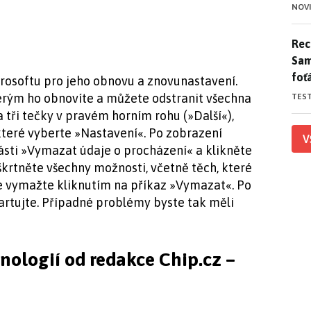
NOV
Rece
Rece
Sam
foť
crosoftu pro jeho obnovu a znovunastavení.
rým ho obnovíte a můžete odstranit všechna
TES
a tři tečky v pravém horním rohu (»Další«),
které vyberte »Nastavení«. Po zobrazení
V
ásti »Vymazat údaje o procházení« a klikněte
škrtněte všechny možnosti, včetně těch, které
vše vymažte kliknutím na příkaz »Vymazat«. Po
tartujte. Případné problémy byste tak měli
hnologií od redakce Chip.cz –