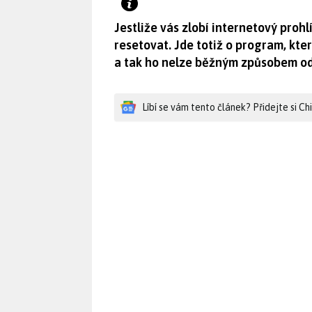
Jestliže vás zlobí internetový proh
resetovat. Jde totiž o program, kt
a tak ho nelze běžným způsobem od
Líbí se vám tento článek? Přidejte si C