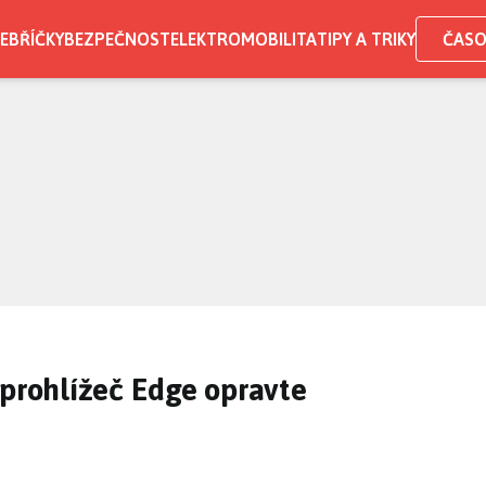
EBŘÍČKY
BEZPEČNOST
ELEKTROMOBILITA
TIPY A TRIKY
ČASO
 prohlížeč Edge opravte