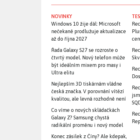
NOVINKY
TES
Windows 10 žije dál: Microsoft
Rec
nečekaně prodlužuje aktualizace
Plu
až do října 2027
ce
Řada Galaxy S27 se rozroste o
Rec
čtvrtý model. Nový telefon může
Skv
být ideálním mixem pro masy i
Rec
Ultra elitu
Dos
Nejlepším 3D tiskárnám vládne
Rec
česká značka. V porovnání vítězí
jsm
kvalitou, ale levná rozhodně není
SQD
Co víme o nových skládačkách
Rec
Galaxy Z? Samsung chystá
Rep
radikální proměnu i nový model
Konec zásilek z Číny? Ale kdepak,