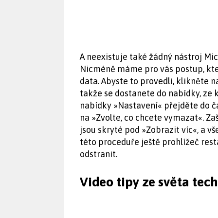
A neexistuje také žádný nástroj Mi
Nicméně máme pro vás postup, kte
data. Abyste to provedli, klikněte n
takže se dostanete do nabídky, ze 
nabídky »Nastavení« přejděte do č
na »Zvolte, co chcete vymazat«. Za
jsou skryté pod »Zobrazit víc«, a 
této proceduře ještě prohlížeč res
odstranit.
Video tipy ze světa tec