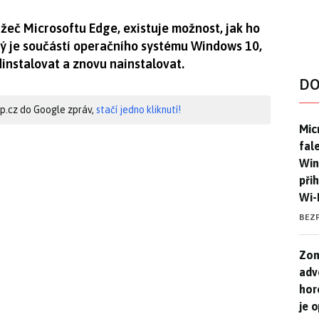
lížeč Microsoftu Edge, existuje možnost, jak ho
erý je součástí operačního systému Windows 10,
instalovat a znovu nainstalovat.
DO
hip.cz do Google zpráv,
stačí jedno kliknutí!
Mic
Mic
fal
Win
při
Wi-
BEZ
Zom
Zom
adv
hor
je 