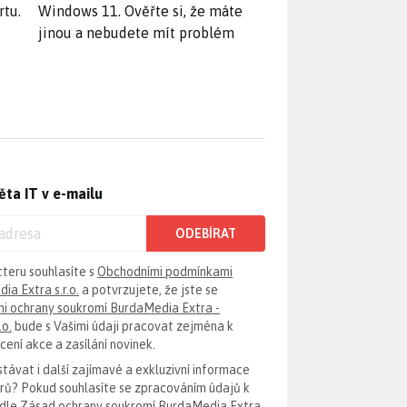
rtu.
Windows 11. Ověřte si, že máte
jinou a nebudete mít problém
ěta IT v e-mailu
ODEBÍRAT
tteru souhlasíte s
Obchodními podmínkami
ia Extra s.r.o.
a potvrzujete, že jste se
i ochrany soukromí BurdaMedia Extra -
.o.
bude s Vašimi údaji pracovat zejména k
ení akce a zasílání novinek.
távat i další zajímavé a exkluzivní informace
erů? Pokud souhlasíte se zpracováním údajů k
odle
Zásad ochrany soukromí BurdaMedia Extra