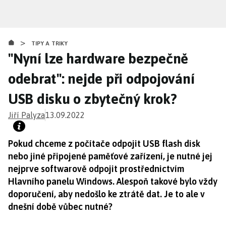
Přejít
k
hlavnímu
>
obsahu
TIPY A TRIKY
"Nyní lze hardware bezpečně
odebrat": nejde při odpojování
USB disku o zbytečný krok?
Jiří Palyza
13.09.2022
Pokud chceme z počítače odpojit USB flash disk
nebo jiné připojené paměťové zařízení, je nutné jej
nejprve softwarově odpojit prostřednictvím
Hlavního panelu Windows. Alespoň takové bylo vždy
doporučení, aby nedošlo ke ztrátě dat. Je to ale v
dnešní době vůbec nutné?