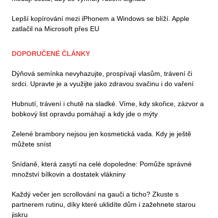
Lepší kopírování mezi iPhonem a Windows se blíží. Apple
zatlačil na Microsoft přes EU
DOPORUČENÉ ČLÁNKY
Dýňová semínka nevyhazujte, prospívají vlasům, trávení či
srdci. Upravte je a využijte jako zdravou svačinu i do vaření
Hubnutí, trávení i chutě na sladké. Víme, kdy skořice, zázvor a
bobkový list opravdu pomáhají a kdy jde o mýty
Zelené brambory nejsou jen kosmetická vada. Kdy je ještě
můžete sníst
Snídaně, která zasytí na celé dopoledne: Pomůže správné
množství bílkovin a dostatek vlákniny
Každý večer jen scrollování na gauči a ticho? Zkuste s
partnerem rutinu, díky které uklidíte dům i zažehnete starou
jiskru