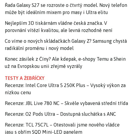
Řada Galaxy S27 se rozroste o čtvrtý model. Nový telefon
může být ideálním mixem pro masy i Ultra elitu
Nejlepším 3D tiskárnám vládne česká značka. V
porovnání vítězí kvalitou, ale levná rozhodně není
Co víme o nových skládačkách Galaxy Z? Samsung chystá
radikální proměnu i nový model
Konec zásilek z Číny? Ale kdepak, e-shopy Temu a Shein
už na Evropskou unii zřejmě vyzrály
TESTY A ŽEBŘÍČKY
Recenze: Intel Core Ultra 5 250K Plus – Vysoký výkon za
nízkou cenu
Recenze: JBL Live 780 NC – Skvěle vybavená střední třída
Recenze: O2 Pods Ultra – Dostupná sluchátka s ANC
Recenze: TCL 75C7L – Otestovali jsme nového vládce
jasu s obřím SQD Mini-LED panelem