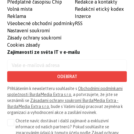
Předplatné časopisu Chip
Redakce a kontakty
Volná místa
Redakční etický kodex
Reklama
Inzerce
Všeobecné obchodní podmínky
RSS
Nastavení soukromí
Zásady ochrany soukromí
Cookies zásady
Zajímavosti ze světa IT v e-mailu
ODEBÍRAT
Přihlášením k newsletteru souhlasíte s
Obchodními podmínkami
společnosti BurdaMedia Extra s.r.o.
a potvrzujete, že jste se
seznámili se
Zásadami ochrany soukromí BurdaMedia Extra -
BurdaMedia Extra s.r.o.
bude s Vašimi údaji pracovat zejména k
organizaci a vyhodnocení akce a zasílání novinek.
Chcete navíc dostávat i další zajímavé a exkluzivní
informace od našich partnerů? Pokud souhlasíte se
zpracováním údajů k tomuto účelu podle
Zásad ochrany