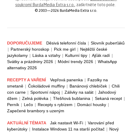
soukromí BurdaMedia Extra s.r.o.
, zaškrtněte toto pole.
© 2003—2026 BurdaMedia Extra s.r.o.
DOPORUČUJEME
Děsivá telefonní čísla
|
Slovník puberťáků
|
Partnerský horoskop
|
Pick me girl
|
Nejtěžší české
jazykolamy
|
Láska a vztahy
|
Kulturní tipy
|
Ajťák radí
|
Svátky a prázdniny 2026
|
Módní trendy 2026
|
WhatsApp
alternativy 2026
RECEPTY A VAŘENÍ
Vepřová panenka
|
Fazolky na
smetaně
|
Čokoládové muffiny
|
Banánový chlebíček
|
Chili
con carne
|
Sportovní nápoj
|
Zálivky na salát
|
Jahodový
džem
|
Zelná polévka
|
Třešňová bublanina
|
Sekaná recept
|
Perník
|
Lečo
|
Recepty s rybízem
|
Domácí housky
|
Zapečené brambory s uzeným
AKTUÁLNÍ TÉMATA
Jak nastavit Wi-Fi
|
Varování před
kyberútoky
|
Instalace Windows 11 na starší počítač
|
Nový