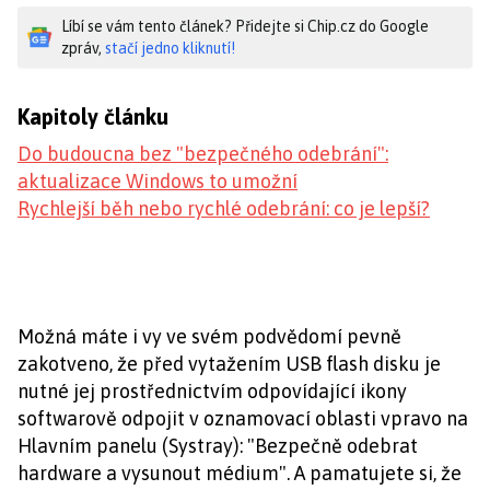
Líbí se vám tento článek? Přidejte si Chip.cz do Google
zpráv,
stačí jedno kliknutí!
Kapitoly článku
Do budoucna bez "bezpečného odebrání":
aktualizace Windows to umožní
Rychlejší běh nebo rychlé odebrání: co je lepší?
Možná máte i vy ve svém podvědomí pevně
zakotveno, že před vytažením USB flash disku je
nutné jej prostřednictvím odpovídající ikony
softwarově odpojit v oznamovací oblasti vpravo na
Hlavním panelu (Systray): "Bezpečně odebrat
hardware a vysunout médium". A pamatujete si, že