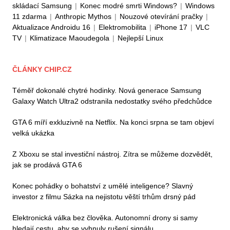
skládací Samsung
|
Konec modré smrti Windows?
|
Windows
11 zdarma
|
Anthropic Mythos
|
Nouzové otevírání pračky
|
Aktualizace Androidu 16
|
Elektromobilita
|
iPhone 17
|
VLC
TV
|
Klimatizace Maoudegola
|
Nejlepší Linux
ČLÁNKY CHIP.CZ
Téměř dokonalé chytré hodinky. Nová generace Samsung
Galaxy Watch Ultra2 odstranila nedostatky svého předchůdce
GTA 6 míří exkluzivně na Netflix. Na konci srpna se tam objeví
velká ukázka
Z Xboxu se stal investiční nástroj. Zítra se můžeme dozvědět,
jak se prodává GTA 6
Konec pohádky o bohatství z umělé inteligence? Slavný
investor z filmu Sázka na nejistotu věští trhům drsný pád
Elektronická válka bez člověka. Autonomní drony si samy
hledají cestu, aby se vyhnuly rušení signálu