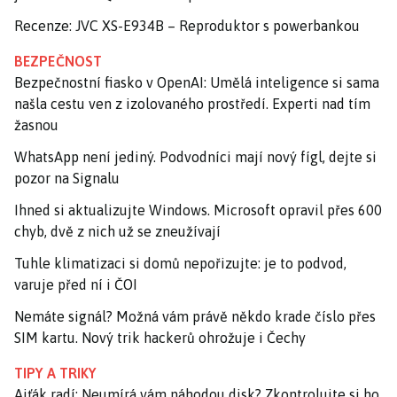
Recenze: JVC XS-E934B – Reproduktor s powerbankou
BEZPEČNOST
Bezpečnostní fiasko v OpenAI: Umělá inteligence si sama
našla cestu ven z izolovaného prostředí. Experti nad tím
žasnou
WhatsApp není jediný. Podvodníci mají nový fígl, dejte si
pozor na Signalu
Ihned si aktualizujte Windows. Microsoft opravil přes 600
chyb, dvě z nich už se zneužívají
Tuhle klimatizaci si domů nepořizujte: je to podvod,
varuje před ní i ČOI
Nemáte signál? Možná vám právě někdo krade číslo přes
SIM kartu. Nový trik hackerů ohrožuje i Čechy
TIPY A TRIKY
Ajťák radí: Neumírá vám náhodou disk? Zkontrolujte si ho