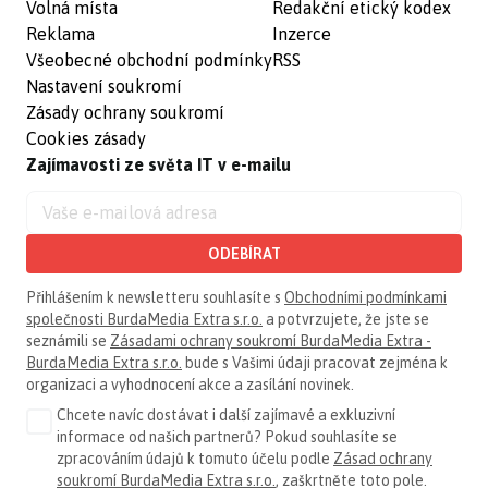
Volná místa
Redakční etický kodex
Reklama
Inzerce
Všeobecné obchodní podmínky
RSS
Nastavení soukromí
Zásady ochrany soukromí
Cookies zásady
Zajímavosti ze světa IT v e-mailu
ODEBÍRAT
Přihlášením k newsletteru souhlasíte s
Obchodními podmínkami
společnosti BurdaMedia Extra s.r.o.
a potvrzujete, že jste se
seznámili se
Zásadami ochrany soukromí BurdaMedia Extra -
BurdaMedia Extra s.r.o.
bude s Vašimi údaji pracovat zejména k
organizaci a vyhodnocení akce a zasílání novinek.
Chcete navíc dostávat i další zajímavé a exkluzivní
informace od našich partnerů? Pokud souhlasíte se
zpracováním údajů k tomuto účelu podle
Zásad ochrany
soukromí BurdaMedia Extra s.r.o.
, zaškrtněte toto pole.