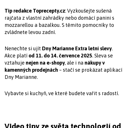
Tip redakce Toprecepty.cz
: Vyzkoušejte sušená
rajčata z vlastní zahrádky nebo domácí panini s
mozzarellou a bazalkou. S těmito pomocníky to
zvládnete levou zadní.
Nenechte si ujít
Dny Marianne Extra letní slevy
.
Akce platí
od 11. do 14. července 2025
. Sleva se
vztahuje
nejen na e-shopy
, ale i na
nákupy v
kamenných prodejnách
– stačí se prokázat aplikací
Dny Marianne.
Vybavte si kuchyň, ve které budete vařit s radostí.
Video tipy ze světa technologií od