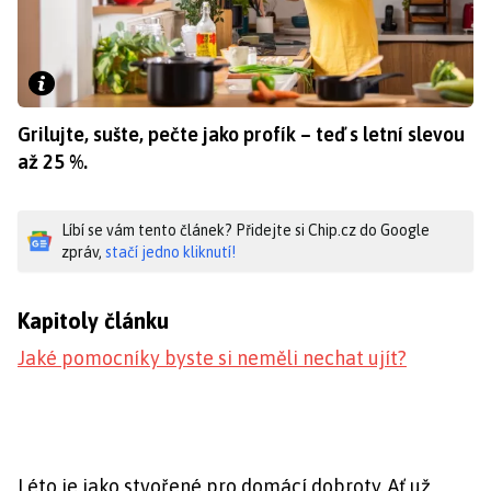
Grilujte, sušte, pečte jako profík – teď s letní slevou
až 25 %.
Líbí se vám tento článek? Přidejte si Chip.cz do Google
zpráv,
stačí jedno kliknutí!
Kapitoly článku
Jaké pomocníky byste si neměli nechat ujít?
Léto je jako stvořené pro domácí dobroty. Ať už