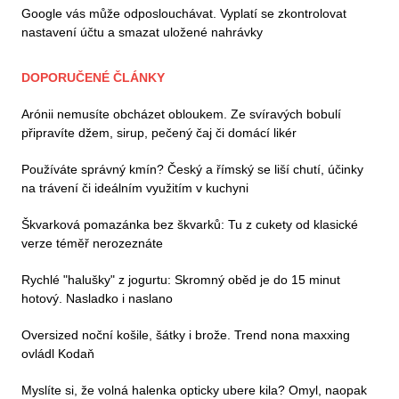
Google vás může odposlouchávat. Vyplatí se zkontrolovat
nastavení účtu a smazat uložené nahrávky
DOPORUČENÉ ČLÁNKY
Arónii nemusíte obcházet obloukem. Ze svíravých bobulí
připravíte džem, sirup, pečený čaj či domácí likér
Používáte správný kmín? Český a římský se liší chutí, účinky
na trávení či ideálním využitím v kuchyni
Škvarková pomazánka bez škvarků: Tu z cukety od klasické
verze téměř nerozeznáte
Rychlé "halušky" z jogurtu: Skromný oběd je do 15 minut
hotový. Nasladko i naslano
Oversized noční košile, šátky i brože. Trend nona maxxing
ovládl Kodaň
Myslíte si, že volná halenka opticky ubere kila? Omyl, naopak