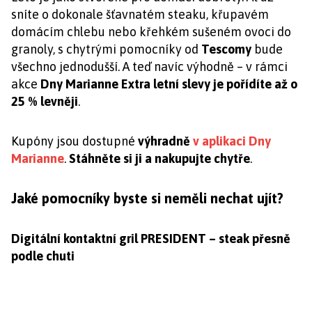
sníte o dokonale šťavnatém steaku, křupavém
domácím chlebu nebo křehkém sušeném ovoci do
granoly, s chytrými pomocníky od
Tescomy
bude
všechno jednodušší. A teď navíc výhodně – v rámci
akce
Dny Marianne Extra letní slevy je pořídíte až o
25 % levněji
.
Kupóny jsou dostupné
výhradně
v aplikaci Dny
Marianne
.
Stáhněte si ji a nakupujte chytře
.
Jaké pomocníky byste si neměli nechat ujít?
Digitální kontaktní gril PRESIDENT – steak přesně
podle chuti