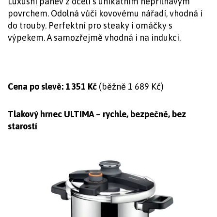
Luxusní pánev z oceli s unikátním nepřilnavým
povrchem. Odolná vůči kovovému nářadí, vhodná i
do trouby. Perfektní pro steaky i omáčky s
výpekem. A samozřejmě vhodná i na indukci.
Cena po slevě: 1 351 Kč
(běžně 1 689 Kč)
Tlakový hrnec ULTIMA – rychle, bezpečně, bez
starostí