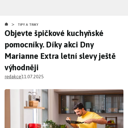
Přejít
k
hlavnímu
>
obsahu
TIPY A TRIKY
Objevte špičkové kuchyňské
pomocníky. Díky akci Dny
Marianne Extra letní slevy ještě
výhodněji
redakce
11.07.2025