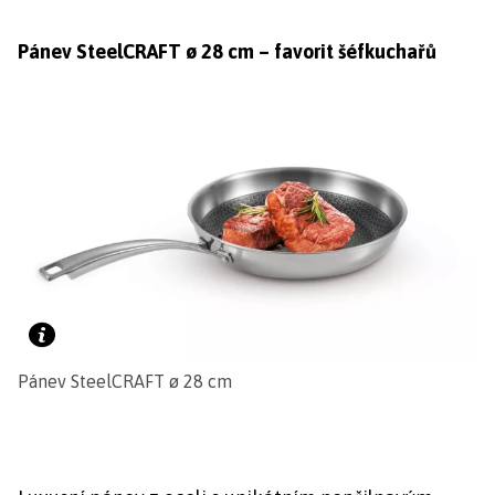
Pánev SteelCRAFT ø 28 cm – favorit šéfkuchařů
Pánev SteelCRAFT ø 28 cm