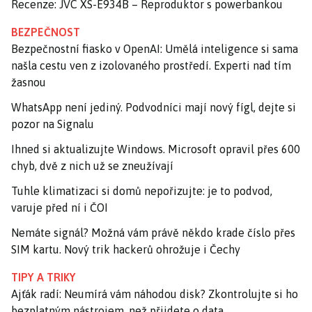
Recenze: JVC XS-E934B – Reproduktor s powerbankou
BEZPEČNOST
Bezpečnostní fiasko v OpenAI: Umělá inteligence si sama
našla cestu ven z izolovaného prostředí. Experti nad tím
žasnou
WhatsApp není jediný. Podvodníci mají nový fígl, dejte si
pozor na Signalu
Ihned si aktualizujte Windows. Microsoft opravil přes 600
chyb, dvě z nich už se zneužívají
Tuhle klimatizaci si domů nepořizujte: je to podvod,
varuje před ní i ČOI
Nemáte signál? Možná vám právě někdo krade číslo přes
SIM kartu. Nový trik hackerů ohrožuje i Čechy
TIPY A TRIKY
Ajťák radí: Neumírá vám náhodou disk? Zkontrolujte si ho
bezplatným nástrojem, než přijdete o data