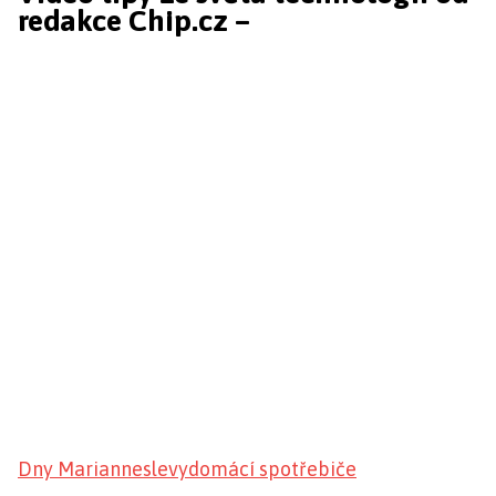
redakce Chip.cz –
Dny Marianne
slevy
domácí spotřebiče