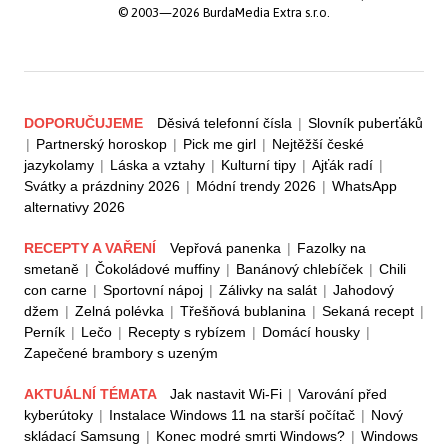
© 2003—2026 BurdaMedia Extra s.r.o.
DOPORUČUJEME
Děsivá telefonní čísla
|
Slovník puberťáků
|
Partnerský horoskop
|
Pick me girl
|
Nejtěžší české
jazykolamy
|
Láska a vztahy
|
Kulturní tipy
|
Ajťák radí
|
Svátky a prázdniny 2026
|
Módní trendy 2026
|
WhatsApp
alternativy 2026
RECEPTY A VAŘENÍ
Vepřová panenka
|
Fazolky na
smetaně
|
Čokoládové muffiny
|
Banánový chlebíček
|
Chili
con carne
|
Sportovní nápoj
|
Zálivky na salát
|
Jahodový
džem
|
Zelná polévka
|
Třešňová bublanina
|
Sekaná recept
|
Perník
|
Lečo
|
Recepty s rybízem
|
Domácí housky
|
Zapečené brambory s uzeným
AKTUÁLNÍ TÉMATA
Jak nastavit Wi-Fi
|
Varování před
kyberútoky
|
Instalace Windows 11 na starší počítač
|
Nový
skládací Samsung
|
Konec modré smrti Windows?
|
Windows