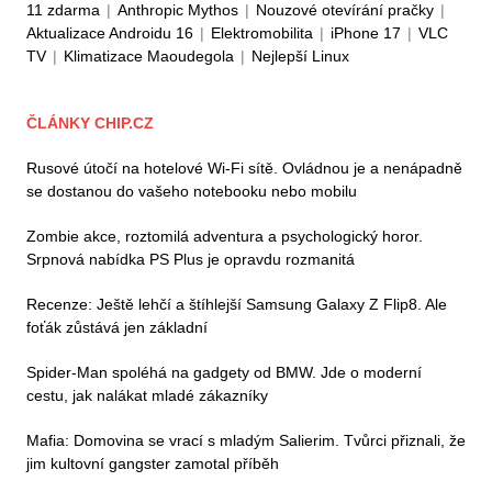
11 zdarma
|
Anthropic Mythos
|
Nouzové otevírání pračky
|
Aktualizace Androidu 16
|
Elektromobilita
|
iPhone 17
|
VLC
TV
|
Klimatizace Maoudegola
|
Nejlepší Linux
ČLÁNKY CHIP.CZ
Rusové útočí na hotelové Wi-Fi sítě. Ovládnou je a nenápadně
se dostanou do vašeho notebooku nebo mobilu
Zombie akce, roztomilá adventura a psychologický horor.
Srpnová nabídka PS Plus je opravdu rozmanitá
Recenze: Ještě lehčí a štíhlejší Samsung Galaxy Z Flip8. Ale
foťák zůstává jen základní
Spider-Man spoléhá na gadgety od BMW. Jde o moderní
cestu, jak nalákat mladé zákazníky
Mafia: Domovina se vrací s mladým Salierim. Tvůrci přiznali, že
jim kultovní gangster zamotal příběh