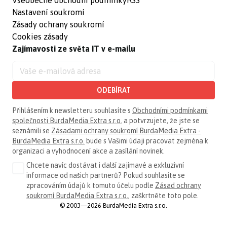
Nastavení soukromí
Zásady ochrany soukromí
Cookies zásady
Zajímavosti ze světa IT v e-mailu
ODEBÍRAT
Přihlášením k newsletteru souhlasíte s
Obchodními podmínkami
společnosti BurdaMedia Extra s.r.o.
a potvrzujete, že jste se
seznámili se
Zásadami ochrany soukromí BurdaMedia Extra -
BurdaMedia Extra s.r.o.
bude s Vašimi údaji pracovat zejména k
organizaci a vyhodnocení akce a zasílání novinek.
Chcete navíc dostávat i další zajímavé a exkluzivní
informace od našich partnerů? Pokud souhlasíte se
zpracováním údajů k tomuto účelu podle
Zásad ochrany
soukromí BurdaMedia Extra s.r.o.
, zaškrtněte toto pole.
© 2003—2026 BurdaMedia Extra s.r.o.