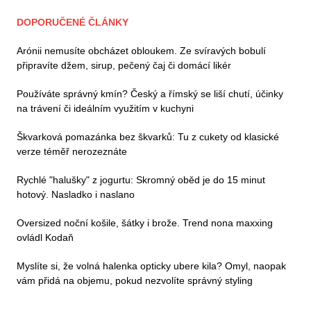
DOPORUČENÉ ČLÁNKY
Arónii nemusíte obcházet obloukem. Ze svíravých bobulí
připravíte džem, sirup, pečený čaj či domácí likér
Používáte správný kmín? Český a římský se liší chutí, účinky
na trávení či ideálním využitím v kuchyni
Škvarková pomazánka bez škvarků: Tu z cukety od klasické
verze téměř nerozeznáte
Rychlé "halušky" z jogurtu: Skromný oběd je do 15 minut
hotový. Nasladko i naslano
Oversized noční košile, šátky i brože. Trend nona maxxing
ovládl Kodaň
Myslíte si, že volná halenka opticky ubere kila? Omyl, naopak
vám přidá na objemu, pokud nezvolíte správný styling