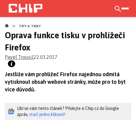
Přejít
k
otevří
CHIP.CZ
hlavnímu
>
obsahu
TIPY A TRIKY
Oprava funkce tisku v prohlížeči
Firefox
Pavel Trousil
22.03.2017
Jestliže vám prohlížeč Firefox najednou odmítá
vytisknout obsah webové stránky, může pro to být
více důvodů.
Líbí se vám tento článek? Přidejte si Chip.cz do Google
zpráv,
stačí jedno kliknutí!