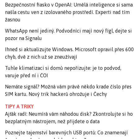
Bezpečnostní fiasko v OpenAI: Umělá inteligence si sama
našla cestu ven z izolovaného prostředí. Experti nad tím
žasnou
WhatsApp není jediný. Podvodníci mají nový fígl, dejte si
pozor na Signalu
Ihned si aktualizujte Windows. Microsoft opravil přes 600
chyb, dvě z nich už se zneužívají
Tuhle klimatizaci si domů nepořizujte: je to podvod,
varuje před ní i ČOI
Nemáte signál? Možná vám právě někdo krade číslo přes
SIM kartu. Nový trik hackerů ohrožuje i Čechy
TIPY A TRIKY
Ajťák radí: Neumírá vám náhodou disk? Zkontrolujte si ho
bezplatným nástrojem, než přijdete o data
Poznejte tajemství barevných USB portů: Co znamenají