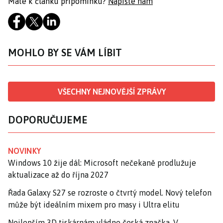
Máte k článku připomínku?
Napište nám
MOHLO BY SE VÁM LÍBIT
VŠECHNY NEJNOVĚJŠÍ ZPRÁVY
DOPORUČUJEME
NOVINKY
Windows 10 žije dál: Microsoft nečekaně prodlužuje
aktualizace až do října 2027
Řada Galaxy S27 se rozroste o čtvrtý model. Nový telefon
může být ideálním mixem pro masy i Ultra elitu
Nejlepším 3D tiskárnám vládne česká značka. V