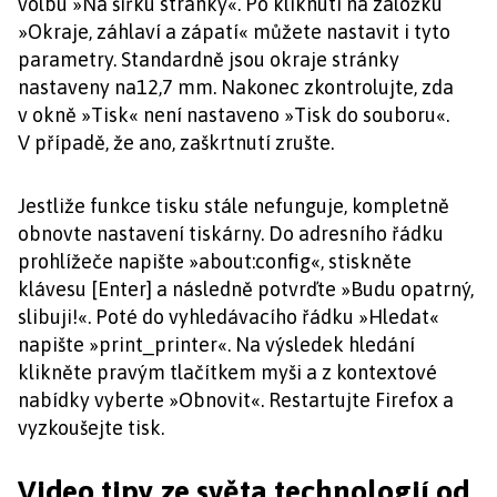
volbu »Na šířku stránky«. Po kliknutí na záložku
»Okraje, záhlaví a zápatí« můžete nastavit i tyto
parametry. Standardně jsou okraje stránky
nastaveny na12,7 mm. Nakonec zkontrolujte, zda
v okně »Tisk« není nastaveno »Tisk do souboru«.
V případě, že ano, zaškrtnutí zrušte.
Jestliže funkce tisku stále nefunguje, kompletně
obnovte nastavení tiskárny. Do adresního řádku
prohlížeče napište »about:config«, stiskněte
klávesu [Enter] a následně potvrďte »Budu opatrný,
slibuji!«. Poté do vyhledávacího řádku »Hledat«
napište »print_printer«. Na výsledek hledání
klikněte pravým tlačítkem myši a z kontextové
nabídky vyberte »Obnovit«. Restartujte Firefox a
vyzkoušejte tisk.
Video tipy ze světa technologií od