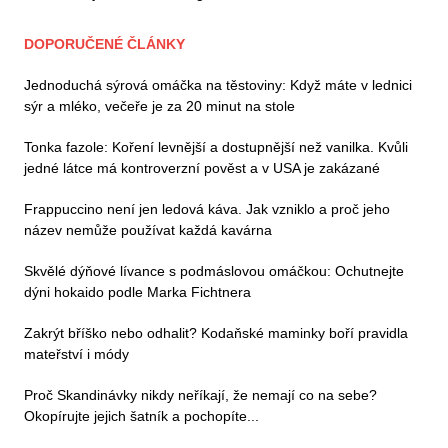
DOPORUČENÉ ČLÁNKY
Jednoduchá sýrová omáčka na těstoviny: Když máte v lednici
sýr a mléko, večeře je za 20 minut na stole
Tonka fazole: Koření levnější a dostupnější než vanilka. Kvůli
jedné látce má kontroverzní pověst a v USA je zakázané
Frappuccino není jen ledová káva. Jak vzniklo a proč jeho
název nemůže používat každá kavárna
Skvělé dýňové lívance s podmáslovou omáčkou: Ochutnejte
dýni hokaido podle Marka Fichtnera
Zakrýt bříško nebo odhalit? Kodaňské maminky boří pravidla
mateřství i módy
Proč Skandinávky nikdy neříkají, že nemají co na sebe?
Okopírujte jejich šatník a pochopíte...