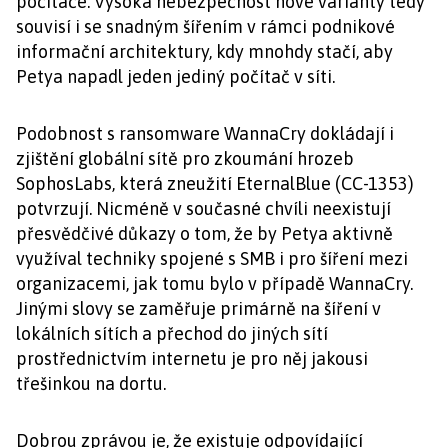
počítače. Vysoká nebezpečnost nové varianty tedy
souvisí i se snadným šířením v rámci podnikové
informační architektury, kdy mnohdy stačí, aby
Petya napadl jeden jediný počítač v síti.
Podobnost s ransomware WannaCry dokládají i
zjištění globální sítě pro zkoumání hrozeb
SophosLabs, která zneužití EternalBlue (CC-1353)
potvrzují. Nicméně v současné chvíli neexistují
přesvědčivé důkazy o tom, že by Petya aktivně
využíval techniky spojené s SMB i pro šíření mezi
organizacemi, jak tomu bylo v případě WannaCry.
Jinými slovy se zaměřuje primárně na šíření v
lokálních sítích a přechod do jiných sítí
prostřednictvím internetu je pro něj jakousi
třešinkou na dortu.
Dobrou zprávou je, že existuje odpovídající