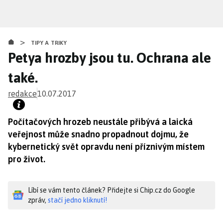
Přejít
k
hlavnímu
>
obsahu
TIPY A TRIKY
Petya hrozby jsou tu. Ochrana ale
také.
redakce
10.07.2017
Počítačových hrozeb neustále přibývá a laická
veřejnost může snadno propadnout dojmu, že
kybernetický svět opravdu není příznivým místem
pro život.
Líbí se vám tento článek? Přidejte si Chip.cz do Google
zpráv,
stačí jedno kliknutí!