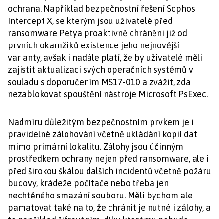
ochrana. Například bezpečnostní řešení Sophos
Intercept X, se kterým jsou uživatelé před
ransomware Petya proaktivně chráněni již od
prvních okamžiků existence jeho nejnovější
varianty, avšak i nadále platí, že by uživatelé měli
zajistit aktualizaci svých operačních systémů v
souladu s doporučením MS17-010 a zvážit, zda
nezablokovat spouštění nástroje Microsoft PsExec.
Nadmíru důležitým bezpečnostním prvkem je i
pravidelné zálohování včetně ukládání kopií dat
mimo primární lokalitu. Zálohy jsou účinným
prostředkem ochrany nejen před ransomware, ale i
před širokou škálou dalších incidentů včetně požáru
budovy, krádeže počítače nebo třeba jen
nechtěného smazání souboru. Měli bychom ale
pamatovat také na to, že chránit je nutné i zálohy, a