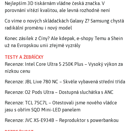
Nejlepším 3D tiskárnám vládne česká značka. V
porovnání vítězí kvalitou, ale levná rozhodně není
Co víme o nových skládačkách Galaxy Z? Samsung chystá
radikální proměnu i nový model
Konec zásilek z Číny? Ale kdepak, e-shopy Temu a Shein
už na Evropskou unii zřejmě vyzrály
TESTY A ŽEBŘÍČKY
Recenze: Intel Core Ultra 5 250K Plus – Vysoký výkon za
nízkou cenu
Recenze: JBL Live 780 NC – Skvěle vybavená střední třída
Recenze: O2 Pods Ultra – Dostupná sluchátka s ANC
Recenze: TCL 75C7L – Otestovali jsme nového vládce
jasu s obřím SQD Mini-LED panelem
Recenze: JVC XS-E934B – Reproduktor s powerbankou