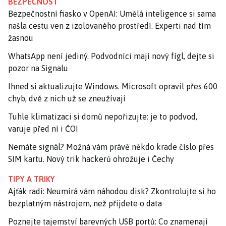
BEZPEČNOST
Bezpečnostní fiasko v OpenAI: Umělá inteligence si sama
našla cestu ven z izolovaného prostředí. Experti nad tím
žasnou
WhatsApp není jediný. Podvodníci mají nový fígl, dejte si
pozor na Signalu
Ihned si aktualizujte Windows. Microsoft opravil přes 600
chyb, dvě z nich už se zneužívají
Tuhle klimatizaci si domů nepořizujte: je to podvod,
varuje před ní i ČOI
Nemáte signál? Možná vám právě někdo krade číslo přes
SIM kartu. Nový trik hackerů ohrožuje i Čechy
TIPY A TRIKY
Ajťák radí: Neumírá vám náhodou disk? Zkontrolujte si ho
bezplatným nástrojem, než přijdete o data
Poznejte tajemství barevných USB portů: Co znamenají