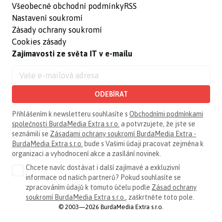
Všeobecné obchodní podmínky
RSS
Nastavení soukromí
Zásady ochrany soukromí
Cookies zásady
Zajímavosti ze světa IT v e-mailu
ODEBÍRAT
Přihlášením k newsletteru souhlasíte s
Obchodními podmínkami
společnosti BurdaMedia Extra s.r.o.
a potvrzujete, že jste se
seznámili se
Zásadami ochrany soukromí BurdaMedia Extra -
BurdaMedia Extra s.r.o.
bude s Vašimi údaji pracovat zejména k
organizaci a vyhodnocení akce a zasílání novinek.
Chcete navíc dostávat i další zajímavé a exkluzivní
informace od našich partnerů? Pokud souhlasíte se
zpracováním údajů k tomuto účelu podle
Zásad ochrany
soukromí BurdaMedia Extra s.r.o.
, zaškrtněte toto pole.
© 2003—2026 BurdaMedia Extra s.r.o.