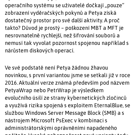
operačního systému se uživatelé dočkají „pouze“
zobrazení vyděračských pokynů a Petya získá
dostatečný prostor pro své další aktivity. A proč
takto? Důvod je prostý – poškození MBT a MFT je
nesrovnatelně rychlejší, než šifrování souborů a
nemusí tak vyvolat pozornost spojenou například s
nárůstem diskových operací.
Ve své podstatě není Petya žádnou žhavou
novinkou, s první variantou jsme se setkali již v roce
2016. Aktuální verze známá především pod názvem
PetyaWrap nebo PetrWrap je výsledkem
evolučního úsilí ze strany kybernetických zločinců
a využívá rizika spojená s exploitem EternalBlue, se
službou Windows Server Message Block (SMB) a s
nástrojem Microsoft PsExec v kombinaci s
administrátorskými oprávněními napadeného