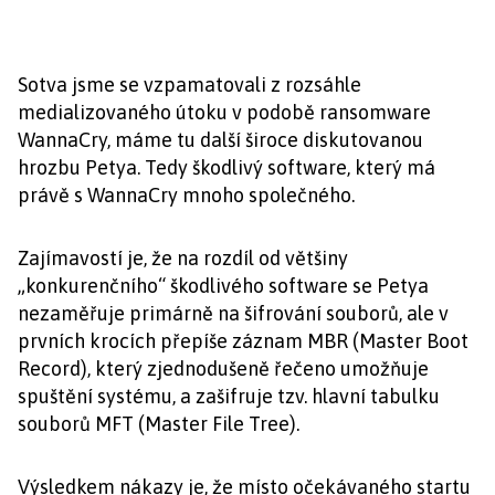
Sotva jsme se vzpamatovali z rozsáhle
medializovaného útoku v podobě ransomware
WannaCry, máme tu další široce diskutovanou
hrozbu Petya. Tedy škodlivý software, který má
právě s WannaCry mnoho společného.
Zajímavostí je, že na rozdíl od většiny
„konkurenčního“ škodlivého software se Petya
nezaměřuje primárně na šifrování souborů, ale v
prvních krocích přepíše záznam MBR (Master Boot
Record), který zjednodušeně řečeno umožňuje
spuštění systému, a zašifruje tzv. hlavní tabulku
souborů MFT (Master File Tree).
Výsledkem nákazy je, že místo očekávaného startu