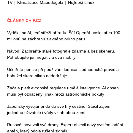
TV
|
Klimatizace Maoudegola
|
Nejlepší Linux
ČLÁNKY CHIP.CZ
Vydělal na AI, teď střeží přírodu. Šéf OpenAI poslal přes 100
milionů na záchranu slavného orlího páru
Návod: Zachraňte staré fotografie zdarma a bez skeneru.
Potřebujete jen negativ a dva mobily
Ušetřete peníze při používání lednice. Jednoduchá pravidla
bohužel skoro nikdo nedodržuje
Začala platit evropská regulace umělé inteligence. AI obsah
musí být označený, jinak hrozí astronomické pokuty
Japonský vývojář přidá do své hry češtinu. Stačil zájem
jediného uživatele i vřelý vztah obou zemí
Rusové inovovali své drony. Expert objevil nový systém ladění
antén, který odolá rušení signálu