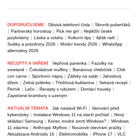
DOPORUČUJEME
Děsivá telefonní čísla
|
Slovník puberťáků
|
Partnerský horoskop
|
Pick me girl
|
Nejtěžší české
jazykolamy
|
Láska a vztahy
|
Kulturní tipy
|
Ajťák radí
|
Svátky a prázdniny 2026
|
Módní trendy 2026
|
WhatsApp
alternativy 2026
RECEPTY A VAŘENÍ
Vepřová panenka
|
Fazolky na
smetaně
|
Čokoládové muffiny
|
Banánový chlebíček
|
Chili
con carne
|
Sportovní nápoj
|
Zálivky na salát
|
Jahodový
džem
|
Zelná polévka
|
Třešňová bublanina
|
Sekaná recept
|
Perník
|
Lečo
|
Recepty s rybízem
|
Domácí housky
|
Zapečené brambory s uzeným
AKTUÁLNÍ TÉMATA
Jak nastavit Wi-Fi
|
Varování před
kyberútoky
|
Instalace Windows 11 na starší počítač
|
Nový
skládací Samsung
|
Konec modré smrti Windows?
|
Windows
11 zdarma
|
Anthropic Mythos
|
Nouzové otevírání pračky
|
Aktualizace Androidu 16
|
Elektromobilita
|
iPhone 17
|
VLC