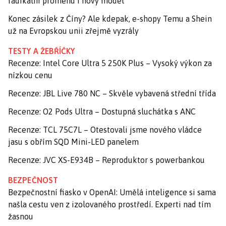
radikální proměnu i nový model
Konec zásilek z Číny? Ale kdepak, e-shopy Temu a Shein
už na Evropskou unii zřejmě vyzrály
TESTY A ŽEBŘÍČKY
Recenze: Intel Core Ultra 5 250K Plus – Vysoký výkon za
nízkou cenu
Recenze: JBL Live 780 NC – Skvěle vybavená střední třída
Recenze: O2 Pods Ultra – Dostupná sluchátka s ANC
Recenze: TCL 75C7L – Otestovali jsme nového vládce
jasu s obřím SQD Mini-LED panelem
Recenze: JVC XS-E934B – Reproduktor s powerbankou
BEZPEČNOST
Bezpečnostní fiasko v OpenAI: Umělá inteligence si sama
našla cestu ven z izolovaného prostředí. Experti nad tím
žasnou