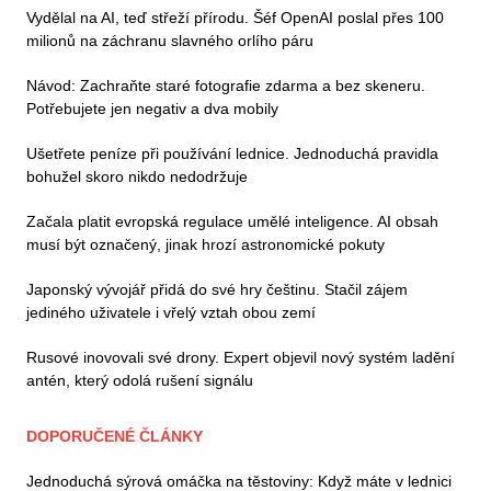
Vydělal na AI, teď střeží přírodu. Šéf OpenAI poslal přes 100
milionů na záchranu slavného orlího páru
Návod: Zachraňte staré fotografie zdarma a bez skeneru.
Potřebujete jen negativ a dva mobily
Ušetřete peníze při používání lednice. Jednoduchá pravidla
bohužel skoro nikdo nedodržuje
Začala platit evropská regulace umělé inteligence. AI obsah
musí být označený, jinak hrozí astronomické pokuty
Japonský vývojář přidá do své hry češtinu. Stačil zájem
jediného uživatele i vřelý vztah obou zemí
Rusové inovovali své drony. Expert objevil nový systém ladění
antén, který odolá rušení signálu
DOPORUČENÉ ČLÁNKY
Jednoduchá sýrová omáčka na těstoviny: Když máte v lednici