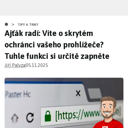
Přejít
k
hlavnímu
>
obsahu
TIPY A TRIKY
Ajťák radí: Víte o skrytém
ochránci vašeho prohlížeče?
Tuhle funkci si určitě zapněte
Jiří Palyza
05.11.2025