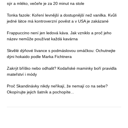
sýr a mléko, večeře je za 20 minut na stole
Tonka fazole: Koření levnější a dostupnější než vanilka. Kvůli
jedné látce má kontroverzní pověst a v USA je zakázané
Frappuccino není jen ledová káva. Jak vzniklo a proč jeho
název nemůže používat každá kavárna
Skvělé dýňové lívance s podmáslovou omáčkou: Ochutnejte
dýni hokaido podle Marka Fichtnera
Zakrýt bříško nebo odhalit? Kodaňské maminky boří pravidla
mateřství i módy
Proč Skandinávky nikdy neříkají, že nemají co na sebe?
Okopírujte jejich šatník a pochopíte...