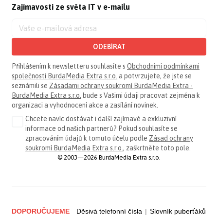
Zajímavosti ze světa IT v e-mailu
ODEBÍRAT
Přihlášením k newsletteru souhlasíte s
Obchodními podmínkami
společnosti BurdaMedia Extra s.r.o.
a potvrzujete, že jste se
seznámili se
Zásadami ochrany soukromí BurdaMedia Extra -
BurdaMedia Extra s.r.o.
bude s Vašimi údaji pracovat zejména k
organizaci a vyhodnocení akce a zasílání novinek.
Chcete navíc dostávat i další zajímavé a exkluzivní
informace od našich partnerů? Pokud souhlasíte se
zpracováním údajů k tomuto účelu podle
Zásad ochrany
soukromí BurdaMedia Extra s.r.o.
, zaškrtněte toto pole.
© 2003—2026 BurdaMedia Extra s.r.o.
DOPORUČUJEME
Děsivá telefonní čísla
|
Slovník puberťáků