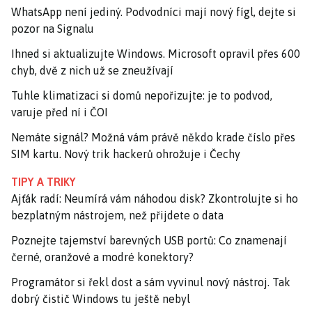
WhatsApp není jediný. Podvodníci mají nový fígl, dejte si
pozor na Signalu
Ihned si aktualizujte Windows. Microsoft opravil přes 600
chyb, dvě z nich už se zneužívají
Tuhle klimatizaci si domů nepořizujte: je to podvod,
varuje před ní i ČOI
Nemáte signál? Možná vám právě někdo krade číslo přes
SIM kartu. Nový trik hackerů ohrožuje i Čechy
TIPY A TRIKY
Ajťák radí: Neumírá vám náhodou disk? Zkontrolujte si ho
bezplatným nástrojem, než přijdete o data
Poznejte tajemství barevných USB portů: Co znamenají
černé, oranžové a modré konektory?
Programátor si řekl dost a sám vyvinul nový nástroj. Tak
dobrý čistič Windows tu ještě nebyl