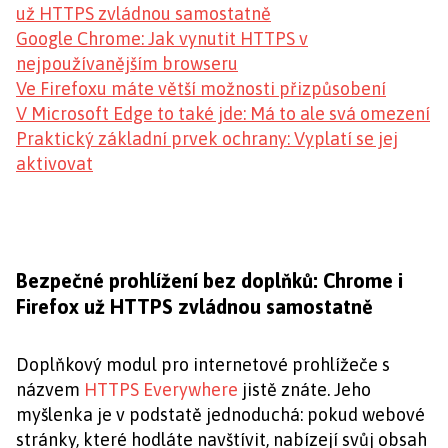
už HTTPS zvládnou samostatně
Google Chrome: Jak vynutit HTTPS v
nejpoužívanějším browseru
Ve Firefoxu máte větší možnosti přizpůsobení
V Microsoft Edge to také jde: Má to ale svá omezení
Praktický základní prvek ochrany: Vyplatí se jej
aktivovat
Bezpečné prohlížení bez doplňků: Chrome i
Firefox už HTTPS zvládnou samostatně
Doplňkový modul pro internetové prohlížeče s
názvem
HTTPS Everywhere
jistě znáte. Jeho
myšlenka je v podstatě jednoduchá: pokud webové
stránky, které hodláte navštívit, nabízejí svůj obsah