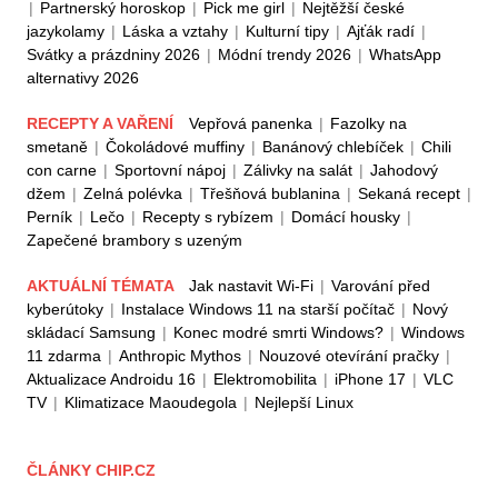
|
Partnerský horoskop
|
Pick me girl
|
Nejtěžší české
jazykolamy
|
Láska a vztahy
|
Kulturní tipy
|
Ajťák radí
|
Svátky a prázdniny 2026
|
Módní trendy 2026
|
WhatsApp
alternativy 2026
RECEPTY A VAŘENÍ
Vepřová panenka
|
Fazolky na
smetaně
|
Čokoládové muffiny
|
Banánový chlebíček
|
Chili
con carne
|
Sportovní nápoj
|
Zálivky na salát
|
Jahodový
džem
|
Zelná polévka
|
Třešňová bublanina
|
Sekaná recept
|
Perník
|
Lečo
|
Recepty s rybízem
|
Domácí housky
|
Zapečené brambory s uzeným
AKTUÁLNÍ TÉMATA
Jak nastavit Wi-Fi
|
Varování před
kyberútoky
|
Instalace Windows 11 na starší počítač
|
Nový
skládací Samsung
|
Konec modré smrti Windows?
|
Windows
11 zdarma
|
Anthropic Mythos
|
Nouzové otevírání pračky
|
Aktualizace Androidu 16
|
Elektromobilita
|
iPhone 17
|
VLC
TV
|
Klimatizace Maoudegola
|
Nejlepší Linux
ČLÁNKY CHIP.CZ