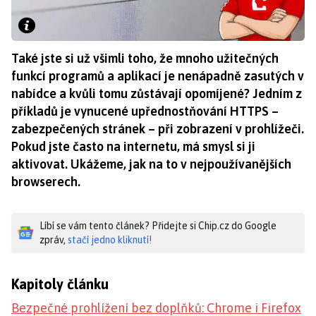
Také jste si už všimli toho, že mnoho užitečných
funkcí programů a aplikací je nenápadně zasutých v
nabídce a kvůli tomu zůstávají opomíjené? Jedním z
příkladů je vynucené upřednostňování HTTPS –
zabezpečených stránek – při zobrazení v prohlížeči.
Pokud jste často na internetu, má smysl si ji
aktivovat. Ukážeme, jak na to v nejpoužívanějších
browserech.
Líbí se vám tento článek? Přidejte si Chip.cz do Google
zpráv,
stačí jedno kliknutí!
Kapitoly článku
Bezpečné prohlížení bez doplňků: Chrome i Firefox