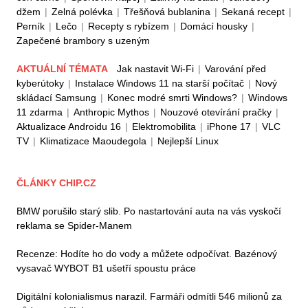
džem
|
Zelná polévka
|
Třešňová bublanina
|
Sekaná recept
|
Perník
|
Lečo
|
Recepty s rybízem
|
Domácí housky
|
Zapečené brambory s uzeným
AKTUÁLNÍ TÉMATA
Jak nastavit Wi-Fi
|
Varování před
kyberútoky
|
Instalace Windows 11 na starší počítač
|
Nový
skládací Samsung
|
Konec modré smrti Windows?
|
Windows
11 zdarma
|
Anthropic Mythos
|
Nouzové otevírání pračky
|
Aktualizace Androidu 16
|
Elektromobilita
|
iPhone 17
|
VLC
TV
|
Klimatizace Maoudegola
|
Nejlepší Linux
ČLÁNKY CHIP.CZ
BMW porušilo starý slib. Po nastartování auta na vás vyskočí
reklama se Spider-Manem
Recenze: Hodíte ho do vody a můžete odpočívat. Bazénový
vysavač WYBOT B1 ušetří spoustu práce
Digitální kolonialismus narazil. Farmáři odmítli 546 milionů za