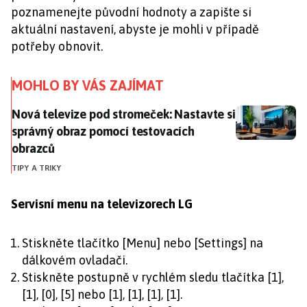
poznamenejte původní hodnoty a zapište si
aktuální nastavení, abyste je mohli v případě
potřeby obnovit.
MOHLO BY VÁS ZAJÍMAT
Nová televize pod stromeček: Nastavte si správný o
Nová televize pod stromeček: Nastavte si
správný obraz pomocí testovacích
obrazců
TIPY A TRIKY
Servisní menu na televizorech LG
Stiskněte tlačítko [Menu] nebo [Settings] na
dálkovém ovladači.
Stiskněte postupně v rychlém sledu tlačítka [1],
[1], [0], [5] nebo [1], [1], [1], [1].