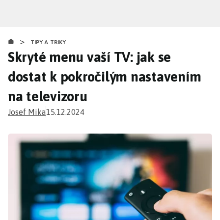
Přejít
k
hlavnímu
>
obsahu
TIPY A TRIKY
Skryté menu vaší TV: jak se
dostat k pokročilým nastavením
na televizoru
Josef Mika
15.12.2024