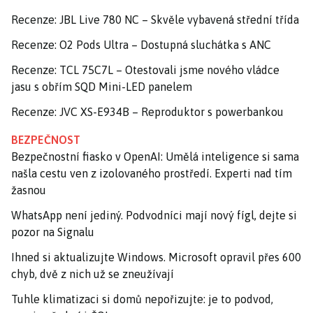
Recenze: JBL Live 780 NC – Skvěle vybavená střední třída
Recenze: O2 Pods Ultra – Dostupná sluchátka s ANC
Recenze: TCL 75C7L – Otestovali jsme nového vládce
jasu s obřím SQD Mini-LED panelem
Recenze: JVC XS-E934B – Reproduktor s powerbankou
BEZPEČNOST
Bezpečnostní fiasko v OpenAI: Umělá inteligence si sama
našla cestu ven z izolovaného prostředí. Experti nad tím
žasnou
WhatsApp není jediný. Podvodníci mají nový fígl, dejte si
pozor na Signalu
Ihned si aktualizujte Windows. Microsoft opravil přes 600
chyb, dvě z nich už se zneužívají
Tuhle klimatizaci si domů nepořizujte: je to podvod,