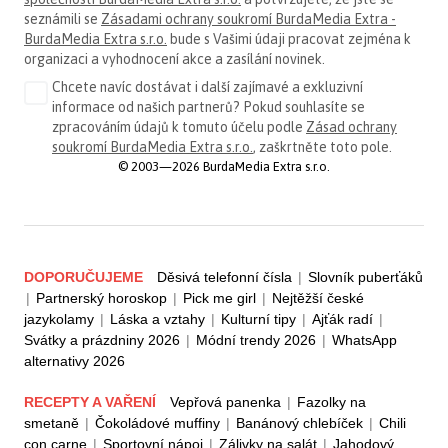
seznámili se
Zásadami ochrany soukromí BurdaMedia Extra -
BurdaMedia Extra s.r.o.
bude s Vašimi údaji pracovat zejména k
organizaci a vyhodnocení akce a zasílání novinek.
Chcete navíc dostávat i další zajímavé a exkluzivní
informace od našich partnerů? Pokud souhlasíte se
zpracováním údajů k tomuto účelu podle
Zásad ochrany
soukromí BurdaMedia Extra s.r.o.
, zaškrtněte toto pole.
© 2003—2026 BurdaMedia Extra s.r.o.
DOPORUČUJEME
Děsivá telefonní čísla
|
Slovník puberťáků
|
Partnerský horoskop
|
Pick me girl
|
Nejtěžší české
jazykolamy
|
Láska a vztahy
|
Kulturní tipy
|
Ajťák radí
|
Svátky a prázdniny 2026
|
Módní trendy 2026
|
WhatsApp
alternativy 2026
RECEPTY A VAŘENÍ
Vepřová panenka
|
Fazolky na
smetaně
|
Čokoládové muffiny
|
Banánový chlebíček
|
Chili
con carne
|
Sportovní nápoj
|
Zálivky na salát
|
Jahodový