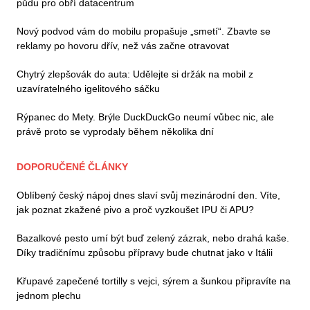
půdu pro obří datacentrum
Nový podvod vám do mobilu propašuje „smetí“. Zbavte se
reklamy po hovoru dřív, než vás začne otravovat
Chytrý zlepšovák do auta: Udělejte si držák na mobil z
uzavíratelného igelitového sáčku
Rýpanec do Mety. Brýle DuckDuckGo neumí vůbec nic, ale
právě proto se vyprodaly během několika dní
DOPORUČENÉ ČLÁNKY
Oblíbený český nápoj dnes slaví svůj mezinárodní den. Víte,
jak poznat zkažené pivo a proč vyzkoušet IPU či APU?
Bazalkové pesto umí být buď zelený zázrak, nebo drahá kaše.
Díky tradičnímu způsobu přípravy bude chutnat jako v Itálii
Křupavé zapečené tortilly s vejci, sýrem a šunkou připravíte na
jednom plechu