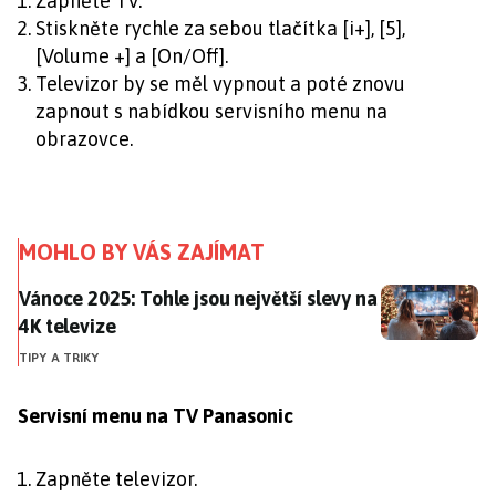
Zapněte TV.
Stiskněte rychle za sebou tlačítka [i+], [5],
[Volume +] a [On/Off].
Televizor by se měl vypnout a poté znovu
zapnout s nabídkou servisního menu na
obrazovce.
MOHLO BY VÁS ZAJÍMAT
Vánoce 2025: Tohle jsou největší slevy na 4K televize
Vánoce 2025: Tohle jsou největší slevy na
4K televize
TIPY A TRIKY
Servisní menu na TV Panasonic
Zapněte televizor.