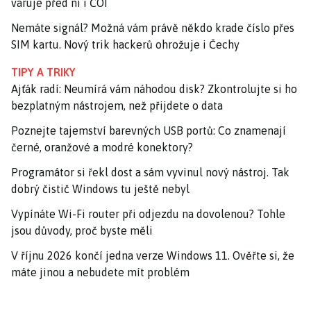
varuje před ní i ČOI
Nemáte signál? Možná vám právě někdo krade číslo přes
SIM kartu. Nový trik hackerů ohrožuje i Čechy
TIPY A TRIKY
Ajťák radí: Neumírá vám náhodou disk? Zkontrolujte si ho
bezplatným nástrojem, než přijdete o data
Poznejte tajemství barevných USB portů: Co znamenají
černé, oranžové a modré konektory?
Programátor si řekl dost a sám vyvinul nový nástroj. Tak
dobrý čistič Windows tu ještě nebyl
Vypínáte Wi-Fi router při odjezdu na dovolenou? Tohle
jsou důvody, proč byste měli
V říjnu 2026 končí jedna verze Windows 11. Ověřte si, že
máte jinou a nebudete mít problém