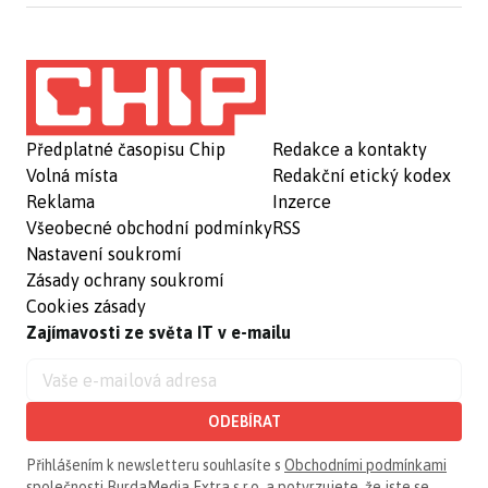
Předplatné časopisu Chip
Redakce a kontakty
Volná místa
Redakční etický kodex
Reklama
Inzerce
Všeobecné obchodní podmínky
RSS
Nastavení soukromí
Zásady ochrany soukromí
Cookies zásady
Zajímavosti ze světa IT v e-mailu
ODEBÍRAT
Přihlášením k newsletteru souhlasíte s
Obchodními podmínkami
společnosti BurdaMedia Extra s.r.o.
a potvrzujete, že jste se