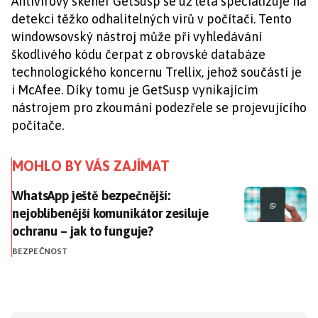
Antivirový skener GetSusp se už léta specializuje na
detekci těžko odhalitelných virů v počítači. Tento
windowsovský nástroj může při vyhledávání
škodlivého kódu čerpat z obrovské databáze
technologického koncernu Trellix, jehož součástí je
i McAfee. Díky tomu je GetSusp vynikajícím
nástrojem pro zkoumání podezřele se projevujícího
počítače.
MOHLO BY VÁS ZAJÍMAT
WhatsApp ještě bezpečnější: nejoblíbenější komunikát
WhatsApp ještě bezpečnější:
nejoblíbenější komunikátor zesiluje
ochranu – jak to funguje?
BEZPEČNOST