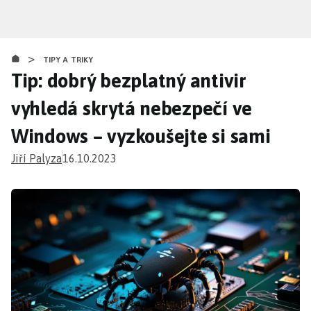
Přejít
k
hlavnímu
>
obsahu
TIPY A TRIKY
Tip: dobrý bezplatný antivir
vyhledá skrytá nebezpečí ve
Windows – vyzkoušejte si sami
Jiří Palyza
16.10.2023