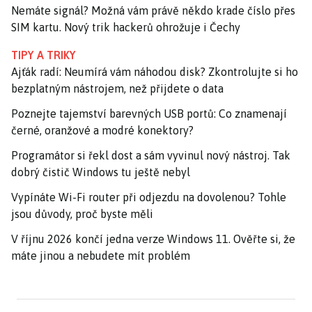
Nemáte signál? Možná vám právě někdo krade číslo přes
SIM kartu. Nový trik hackerů ohrožuje i Čechy
TIPY A TRIKY
Ajťák radí: Neumírá vám náhodou disk? Zkontrolujte si ho
bezplatným nástrojem, než přijdete o data
Poznejte tajemství barevných USB portů: Co znamenají
černé, oranžové a modré konektory?
Programátor si řekl dost a sám vyvinul nový nástroj. Tak
dobrý čistič Windows tu ještě nebyl
Vypínáte Wi-Fi router při odjezdu na dovolenou? Tohle
jsou důvody, proč byste měli
V říjnu 2026 končí jedna verze Windows 11. Ověřte si, že
máte jinou a nebudete mít problém