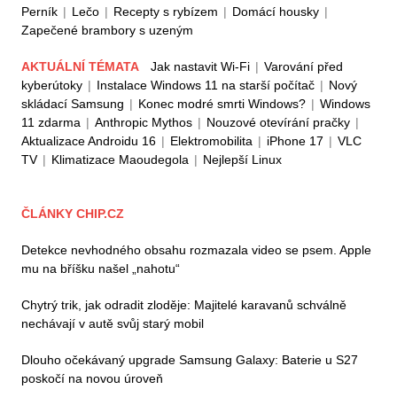
Perník
|
Lečo
|
Recepty s rybízem
|
Domácí housky
|
Zapečené brambory s uzeným
AKTUÁLNÍ TÉMATA
Jak nastavit Wi-Fi
|
Varování před
kyberútoky
|
Instalace Windows 11 na starší počítač
|
Nový
skládací Samsung
|
Konec modré smrti Windows?
|
Windows
11 zdarma
|
Anthropic Mythos
|
Nouzové otevírání pračky
|
Aktualizace Androidu 16
|
Elektromobilita
|
iPhone 17
|
VLC
TV
|
Klimatizace Maoudegola
|
Nejlepší Linux
ČLÁNKY CHIP.CZ
Detekce nevhodného obsahu rozmazala video se psem. Apple
mu na bříšku našel „nahotu“
Chytrý trik, jak odradit zloděje: Majitelé karavanů schválně
nechávají v autě svůj starý mobil
Dlouho očekávaný upgrade Samsung Galaxy: Baterie u S27
poskočí na novou úroveň