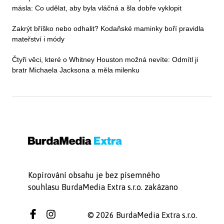
másla: Co udělat, aby byla vláčná a šla dobře vyklopit
Zakrýt bříško nebo odhalit? Kodaňské maminky boří pravidla
mateřství i módy
Čtyři věci, které o Whitney Houston možná nevíte: Odmítl ji
bratr Michaela Jacksona a měla milenku
Kopírování obsahu je bez písemného
souhlasu BurdaMedia Extra s.r.o. zakázano
© 2026 BurdaMedia Extra s.r.o.