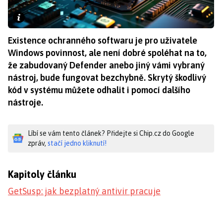
Existence ochranného softwaru je pro uživatele
Windows povinnost, ale není dobré spoléhat na to,
že zabudovaný Defender anebo jiný vámi vybraný
nástroj, bude fungovat bezchybně. Skrytý škodlivý
kód v systému můžete odhalit i pomocí dalšího
nástroje.
Líbí se vám tento článek? Přidejte si Chip.cz do Google
zpráv,
stačí jedno kliknutí!
Kapitoly článku
GetSusp: jak bezplatný antivir pracuje