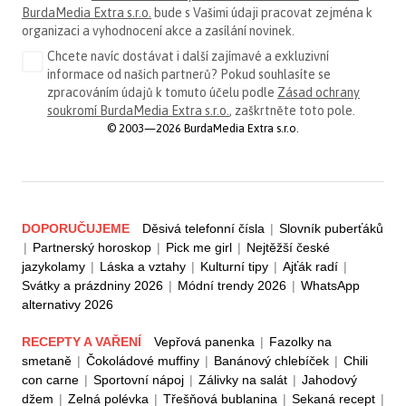
BurdaMedia Extra s.r.o.
bude s Vašimi údaji pracovat zejména k
organizaci a vyhodnocení akce a zasílání novinek.
Chcete navíc dostávat i další zajímavé a exkluzivní
informace od našich partnerů? Pokud souhlasíte se
zpracováním údajů k tomuto účelu podle
Zásad ochrany
soukromí BurdaMedia Extra s.r.o.
, zaškrtněte toto pole.
© 2003—2026 BurdaMedia Extra s.r.o.
DOPORUČUJEME
Děsivá telefonní čísla
|
Slovník puberťáků
|
Partnerský horoskop
|
Pick me girl
|
Nejtěžší české
jazykolamy
|
Láska a vztahy
|
Kulturní tipy
|
Ajťák radí
|
Svátky a prázdniny 2026
|
Módní trendy 2026
|
WhatsApp
alternativy 2026
RECEPTY A VAŘENÍ
Vepřová panenka
|
Fazolky na
smetaně
|
Čokoládové muffiny
|
Banánový chlebíček
|
Chili
con carne
|
Sportovní nápoj
|
Zálivky na salát
|
Jahodový
džem
|
Zelná polévka
|
Třešňová bublanina
|
Sekaná recept
|