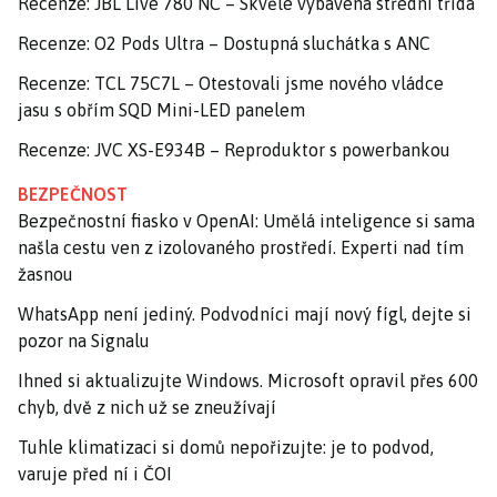
Recenze: JBL Live 780 NC – Skvěle vybavená střední třída
Recenze: O2 Pods Ultra – Dostupná sluchátka s ANC
Recenze: TCL 75C7L – Otestovali jsme nového vládce
jasu s obřím SQD Mini-LED panelem
Recenze: JVC XS-E934B – Reproduktor s powerbankou
BEZPEČNOST
Bezpečnostní fiasko v OpenAI: Umělá inteligence si sama
našla cestu ven z izolovaného prostředí. Experti nad tím
žasnou
WhatsApp není jediný. Podvodníci mají nový fígl, dejte si
pozor na Signalu
Ihned si aktualizujte Windows. Microsoft opravil přes 600
chyb, dvě z nich už se zneužívají
Tuhle klimatizaci si domů nepořizujte: je to podvod,
varuje před ní i ČOI