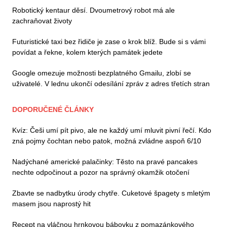
Robotický kentaur děsí. Dvoumetrový robot má ale
zachraňovat životy
Futuristické taxi bez řidiče je zase o krok blíž. Bude si s vámi
povídat a řekne, kolem kterých památek jedete
Google omezuje možnosti bezplatného Gmailu, zlobí se
uživatelé. V lednu ukončí odesílání zpráv z adres třetích stran
DOPORUČENÉ ČLÁNKY
Kvíz: Češi umí pít pivo, ale ne každý umí mluvit pivní řečí. Kdo
zná pojmy čochtan nebo patok, možná zvládne aspoň 6/10
Nadýchané americké palačinky: Těsto na pravé pancakes
nechte odpočinout a pozor na správný okamžik otočení
Zbavte se nadbytku úrody chytře. Cuketové špagety s mletým
masem jsou naprostý hit
Recept na vláčnou hrnkovou bábovku z pomazánkového