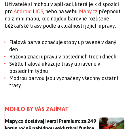
Uživatelé si mohou v aplikaci, která je k dispozici
pro
Android
i
iOS
, nebo na webu
Mapy.cz
přepnout
na zimní mapu, kde najdou barevně rozlišené
běžkařské trasy podle aktuálnosti jejich úpravy:
Fialová barva označuje stopy upravené v daný
den
Růžová značí úpravu v posledních třech dnech
Světle fialová ukazuje trasy upravené v
posledním týdnu
Modrou barvou jsou vyznačeny všechny ostatní
trasy
MOHLO BY VÁS ZAJÍMAT
Mapy.cz dostávají verzi Premium: za 249 korun ročně
Mapy.cz dostávají verzi Premium: za 249
korun ročně nabídnou exkluzivní funkce