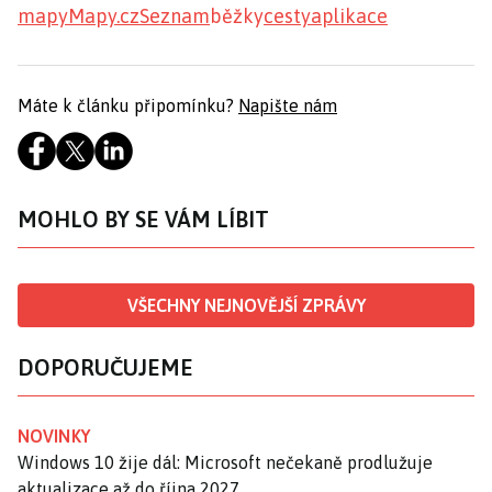
mapy
Mapy.cz
Seznam
běžky
cesty
aplikace
Máte k článku připomínku?
Napište nám
MOHLO BY SE VÁM LÍBIT
VŠECHNY NEJNOVĚJŠÍ ZPRÁVY
DOPORUČUJEME
NOVINKY
Windows 10 žije dál: Microsoft nečekaně prodlužuje
aktualizace až do října 2027