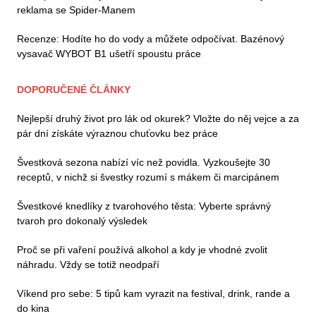
reklama se Spider-Manem
Recenze: Hodíte ho do vody a můžete odpočívat. Bazénový
vysavač WYBOT B1 ušetří spoustu práce
DOPORUČENÉ ČLÁNKY
Nejlepší druhý život pro lák od okurek? Vložte do něj vejce a za
pár dní získáte výraznou chuťovku bez práce
Švestková sezona nabízí víc než povidla. Vyzkoušejte 30
receptů, v nichž si švestky rozumí s mákem či marcipánem
Švestkové knedlíky z tvarohového těsta: Vyberte správný
tvaroh pro dokonalý výsledek
Proč se při vaření používá alkohol a kdy je vhodné zvolit
náhradu. Vždy se totiž neodpaří
Víkend pro sebe: 5 tipů kam vyrazit na festival, drink, rande a
do kina