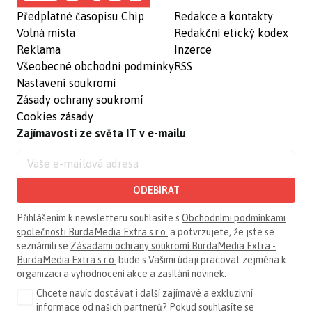
Předplatné časopisu Chip
Redakce a kontakty
Volná místa
Redakční etický kodex
Reklama
Inzerce
Všeobecné obchodní podmínky
RSS
Nastavení soukromí
Zásady ochrany soukromí
Cookies zásady
Zajímavosti ze světa IT v e-mailu
ODEBÍRAT
Přihlášením k newsletteru souhlasíte s
Obchodními podmínkami
společnosti BurdaMedia Extra s.r.o.
a potvrzujete, že jste se
seznámili se
Zásadami ochrany soukromí BurdaMedia Extra -
BurdaMedia Extra s.r.o.
bude s Vašimi údaji pracovat zejména k
organizaci a vyhodnocení akce a zasílání novinek.
Chcete navíc dostávat i další zajímavé a exkluzivní
informace od našich partnerů? Pokud souhlasíte se