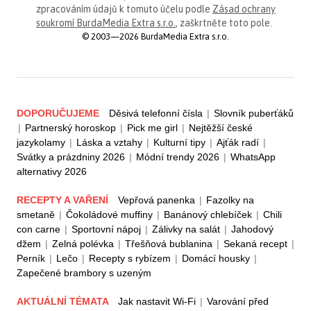
zpracováním údajů k tomuto účelu podle
Zásad ochrany
soukromí BurdaMedia Extra s.r.o.
, zaškrtněte toto pole.
© 2003—2026 BurdaMedia Extra s.r.o.
DOPORUČUJEME
Děsivá telefonní čísla
|
Slovník puberťáků
|
Partnerský horoskop
|
Pick me girl
|
Nejtěžší české
jazykolamy
|
Láska a vztahy
|
Kulturní tipy
|
Ajťák radí
|
Svátky a prázdniny 2026
|
Módní trendy 2026
|
WhatsApp
alternativy 2026
RECEPTY A VAŘENÍ
Vepřová panenka
|
Fazolky na
smetaně
|
Čokoládové muffiny
|
Banánový chlebíček
|
Chili
con carne
|
Sportovní nápoj
|
Zálivky na salát
|
Jahodový
džem
|
Zelná polévka
|
Třešňová bublanina
|
Sekaná recept
|
Perník
|
Lečo
|
Recepty s rybízem
|
Domácí housky
|
Zapečené brambory s uzeným
AKTUÁLNÍ TÉMATA
Jak nastavit Wi-Fi
|
Varování před