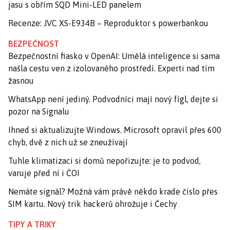
jasu s obřím SQD Mini-LED panelem
Recenze: JVC XS-E934B – Reproduktor s powerbankou
BEZPEČNOST
Bezpečnostní fiasko v OpenAI: Umělá inteligence si sama
našla cestu ven z izolovaného prostředí. Experti nad tím
žasnou
WhatsApp není jediný. Podvodníci mají nový fígl, dejte si
pozor na Signalu
Ihned si aktualizujte Windows. Microsoft opravil přes 600
chyb, dvě z nich už se zneužívají
Tuhle klimatizaci si domů nepořizujte: je to podvod,
varuje před ní i ČOI
Nemáte signál? Možná vám právě někdo krade číslo přes
SIM kartu. Nový trik hackerů ohrožuje i Čechy
TIPY A TRIKY