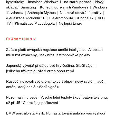
kyberútoky
|
Instalace Windows 11 na starší počítač
|
Nový
skládací Samsung
|
Konec modré smrti Windows?
|
Windows
11 zdarma
|
Anthropic Mythos
|
Nouzové otevírání pračky
|
Aktualizace Androidu 16
|
Elektromobilita
|
iPhone 17
|
VLC
TV
|
Klimatizace Maoudegola
|
Nejlepší Linux
ČLÁNKY CHIP.CZ
Začala platit evropská regulace umělé inteligence. AI obsah
musí být označený, jinak hrozí astronomické pokuty
Japonský vývojář přidá do své hry češtinu. Stačil zájem
jediného uživatele i vřelý vztah obou zemí
Rusové inovovali své drony. Expert objevil nový systém ladění
antén, který odolá rušení signálu
Pozor na vlnu veder. Vysoké letní teploty škodí baterii telefonu,
už při 45 °C hrozí její poškození
BMW porušilo starý slib. Po nastartování auta na vás vyskočí