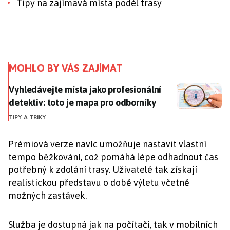
Tipy na zajímavá místa podél trasy
MOHLO BY VÁS ZAJÍMAT
Vyhledávejte místa jako profesionální detektiv: toto
Vyhledávejte místa jako profesionální
detektiv: toto je mapa pro odborníky
TIPY A TRIKY
Prémiová verze navíc umožňuje nastavit vlastní
tempo běžkování, což pomáhá lépe odhadnout čas
potřebný k zdolání trasy. Uživatelé tak získají
realistickou představu o době výletu včetně
možných zastávek.
Služba je dostupná jak na počítači, tak v mobilních