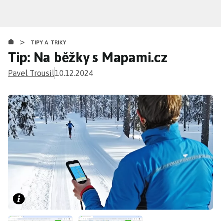
Přejít
k
hlavnímu
>
obsahu
TIPY A TRIKY
Tip: Na běžky s Mapami.cz
Pavel Trousil
10.12.2024