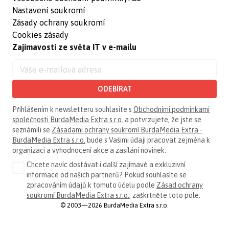
Nastavení soukromí
Zásady ochrany soukromí
Cookies zásady
Zajímavosti ze světa IT v e-mailu
ODEBÍRAT
Přihlášením k newsletteru souhlasíte s
Obchodními podmínkami
společnosti BurdaMedia Extra s.r.o.
a potvrzujete, že jste se
seznámili se
Zásadami ochrany soukromí BurdaMedia Extra -
BurdaMedia Extra s.r.o.
bude s Vašimi údaji pracovat zejména k
organizaci a vyhodnocení akce a zasílání novinek.
Chcete navíc dostávat i další zajímavé a exkluzivní
informace od našich partnerů? Pokud souhlasíte se
zpracováním údajů k tomuto účelu podle
Zásad ochrany
soukromí BurdaMedia Extra s.r.o.
, zaškrtněte toto pole.
© 2003—2026 BurdaMedia Extra s.r.o.