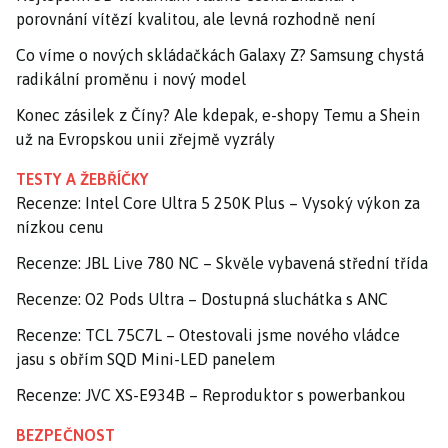
porovnání vítězí kvalitou, ale levná rozhodně není
Co víme o nových skládačkách Galaxy Z? Samsung chystá
radikální proměnu i nový model
Konec zásilek z Číny? Ale kdepak, e-shopy Temu a Shein
už na Evropskou unii zřejmě vyzrály
TESTY A ŽEBŘÍČKY
Recenze: Intel Core Ultra 5 250K Plus – Vysoký výkon za
nízkou cenu
Recenze: JBL Live 780 NC – Skvěle vybavená střední třída
Recenze: O2 Pods Ultra – Dostupná sluchátka s ANC
Recenze: TCL 75C7L – Otestovali jsme nového vládce
jasu s obřím SQD Mini-LED panelem
Recenze: JVC XS-E934B – Reproduktor s powerbankou
BEZPEČNOST