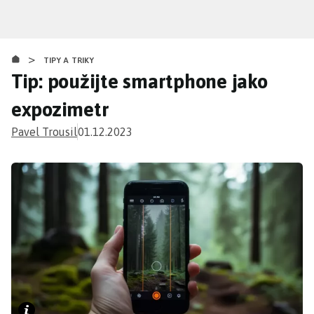
Přejít
k
hlavnímu
>
obsahu
TIPY A TRIKY
Tip: použijte smartphone jako
expozimetr
Pavel Trousil
01.12.2023