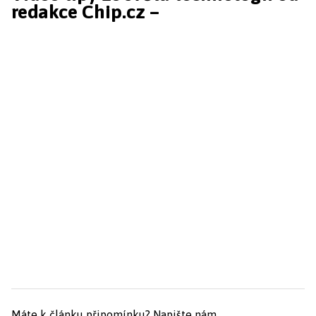
redakce Chip.cz –
Máte k článku připomínku?
Napište nám