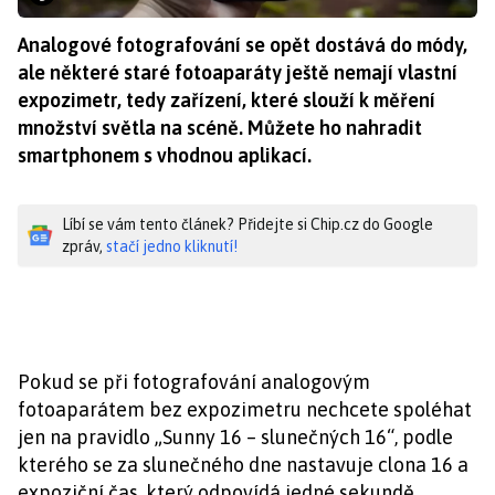
Analogové fotografování se opět dostává do módy,
ale některé staré fotoaparáty ještě nemají vlastní
expozimetr, tedy zařízení, které slouží k měření
množství světla na scéně. Můžete ho nahradit
smartphonem s vhodnou aplikací.
Líbí se vám tento článek? Přidejte si Chip.cz do Google
zpráv,
stačí jedno kliknutí!
Pokud se při fotografování analogovým
fotoaparátem bez expozimetru nechcete spoléhat
jen na pravidlo „Sunny 16 – slunečných 16“, podle
kterého se za slunečného dne nastavuje clona 16 a
expoziční čas, který odpovídá jedné sekundě