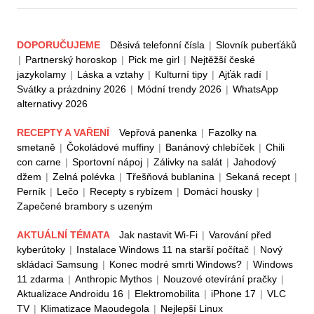
DOPORUČUJEME
Děsivá telefonní čísla
|
Slovník puberťáků
|
Partnerský horoskop
|
Pick me girl
|
Nejtěžší české
jazykolamy
|
Láska a vztahy
|
Kulturní tipy
|
Ajťák radí
|
Svátky a prázdniny 2026
|
Módní trendy 2026
|
WhatsApp
alternativy 2026
RECEPTY A VAŘENÍ
Vepřová panenka
|
Fazolky na
smetaně
|
Čokoládové muffiny
|
Banánový chlebíček
|
Chili
con carne
|
Sportovní nápoj
|
Zálivky na salát
|
Jahodový
džem
|
Zelná polévka
|
Třešňová bublanina
|
Sekaná recept
|
Perník
|
Lečo
|
Recepty s rybízem
|
Domácí housky
|
Zapečené brambory s uzeným
AKTUÁLNÍ TÉMATA
Jak nastavit Wi-Fi
|
Varování před
kyberútoky
|
Instalace Windows 11 na starší počítač
|
Nový
skládací Samsung
|
Konec modré smrti Windows?
|
Windows
11 zdarma
|
Anthropic Mythos
|
Nouzové otevírání pračky
|
Aktualizace Androidu 16
|
Elektromobilita
|
iPhone 17
|
VLC
TV
|
Klimatizace Maoudegola
|
Nejlepší Linux