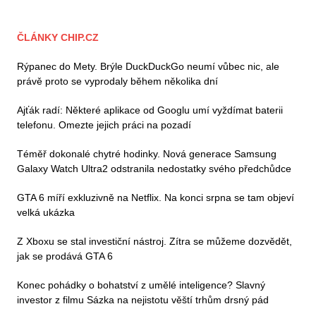
ČLÁNKY CHIP.CZ
Rýpanec do Mety. Brýle DuckDuckGo neumí vůbec nic, ale
právě proto se vyprodaly během několika dní
Ajťák radí: Některé aplikace od Googlu umí vyždímat baterii
telefonu. Omezte jejich práci na pozadí
Téměř dokonalé chytré hodinky. Nová generace Samsung
Galaxy Watch Ultra2 odstranila nedostatky svého předchůdce
GTA 6 míří exkluzivně na Netflix. Na konci srpna se tam objeví
velká ukázka
Z Xboxu se stal investiční nástroj. Zítra se můžeme dozvědět,
jak se prodává GTA 6
Konec pohádky o bohatství z umělé inteligence? Slavný
investor z filmu Sázka na nejistotu věští trhům drsný pád