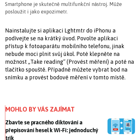
Smartphone je skutečně multifunkční nástroj. Může
posloužit i jako expozimetr.
Nainstalujte si aplikaci Lghtmtr do iPhonu a
podívejte se na krátký úvod. Povolte aplikaci
přístup k fotoaparátu mobilního telefonu, jinak
nebude moci plnit svůj úkol. Poté klepněte na
možnost „Take reading“ (Provést měření) a poté na
tlačítko spouště. Případně můžete vybrat bod na
snímku a provést bodové měření v tomto místě.
MOHLO BY VÁS ZAJÍMAT
Zbavte se pracného diktování a přepisování hesel k Wi
Zbavte se pracného diktování a
přepisování hesel k Wi-Fi: jednoduchý
trik