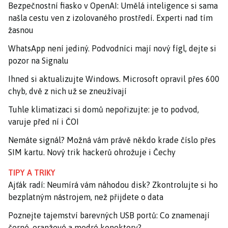
Bezpečnostní fiasko v OpenAI: Umělá inteligence si sama
našla cestu ven z izolovaného prostředí. Experti nad tím
žasnou
WhatsApp není jediný. Podvodníci mají nový fígl, dejte si
pozor na Signalu
Ihned si aktualizujte Windows. Microsoft opravil přes 600
chyb, dvě z nich už se zneužívají
Tuhle klimatizaci si domů nepořizujte: je to podvod,
varuje před ní i ČOI
Nemáte signál? Možná vám právě někdo krade číslo přes
SIM kartu. Nový trik hackerů ohrožuje i Čechy
TIPY A TRIKY
Ajťák radí: Neumírá vám náhodou disk? Zkontrolujte si ho
bezplatným nástrojem, než přijdete o data
Poznejte tajemství barevných USB portů: Co znamenají
černé, oranžové a modré konektory?