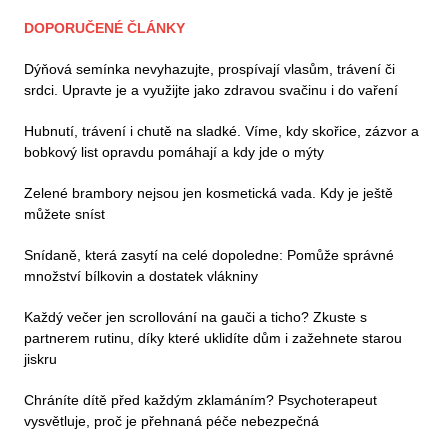
DOPORUČENÉ ČLÁNKY
Dýňová semínka nevyhazujte, prospívají vlasům, trávení či
srdci. Upravte je a využijte jako zdravou svačinu i do vaření
Hubnutí, trávení i chutě na sladké. Víme, kdy skořice, zázvor a
bobkový list opravdu pomáhají a kdy jde o mýty
Zelené brambory nejsou jen kosmetická vada. Kdy je ještě
můžete sníst
Snídaně, která zasytí na celé dopoledne: Pomůže správné
množství bílkovin a dostatek vlákniny
Každý večer jen scrollování na gauči a ticho? Zkuste s
partnerem rutinu, díky které uklidíte dům i zažehnete starou
jiskru
Chráníte dítě před každým zklamáním? Psychoterapeut
vysvětluje, proč je přehnaná péče nebezpečná