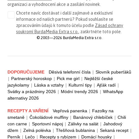
organizaci a vyhodnocení akce a zasílání novinek.
Chcete navíc dostávat i další zajímavé a exkluzivní
informace od našich partnerů? Pokud souhlasíte se
zpracováním údajů k tomuto účelu podle
Zásad ochrany
soukromí BurdaMedia Extra s.r.o.
, zaškrtněte toto pole.
© 2003—2026 BurdaMedia Extra s.r.o.
DOPORUČUJEME
Děsivá telefonní čísla
|
Slovník puberťáků
|
Partnerský horoskop
|
Pick me girl
|
Nejtěžší české
jazykolamy
|
Láska a vztahy
|
Kulturní tipy
|
Ajťák radí
|
Svátky a prázdniny 2026
|
Módní trendy 2026
|
WhatsApp
alternativy 2026
RECEPTY A VAŘENÍ
Vepřová panenka
|
Fazolky na
smetaně
|
Čokoládové muffiny
|
Banánový chlebíček
|
Chili
con carne
|
Sportovní nápoj
|
Zálivky na salát
|
Jahodový
džem
|
Zelná polévka
|
Třešňová bublanina
|
Sekaná recept
|
Perník
|
Lečo
|
Recepty s rybízem
|
Domácí housky
|