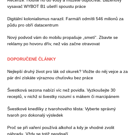
vysavač WYBOT B1 ušetří spoustu práce
Digitální kolonialismus narazil. Farmáři odmítli 546 milionů za
půdu pro obří datacentrum
Nový podvod vám do mobilu propašuje „smetí“. Zbavte se
reklamy po hovoru dřív, než vás začne otravovat
DOPORUČENÉ ČLÁNKY
Nejlepší druhý život pro lák od okurek? Vložte do něj vejce a za
pár dní získáte výraznou chuťovku bez práce
Švestková sezona nabízí víc než povidla. Vyzkoušejte 30
receptů, v nichž si švestky rozumí s mákem či marcipánem
Švestkové knedlíky z tvarohového těsta: Vyberte správný
tvaroh pro dokonalý výsledek
Proč se při vaření používá alkohol a kdy je vhodné zvolit
náhradu. Vždy se totiž neodpaří