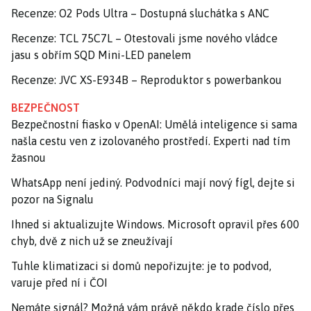
Recenze: O2 Pods Ultra – Dostupná sluchátka s ANC
Recenze: TCL 75C7L – Otestovali jsme nového vládce
jasu s obřím SQD Mini-LED panelem
Recenze: JVC XS-E934B – Reproduktor s powerbankou
BEZPEČNOST
Bezpečnostní fiasko v OpenAI: Umělá inteligence si sama
našla cestu ven z izolovaného prostředí. Experti nad tím
žasnou
WhatsApp není jediný. Podvodníci mají nový fígl, dejte si
pozor na Signalu
Ihned si aktualizujte Windows. Microsoft opravil přes 600
chyb, dvě z nich už se zneužívají
Tuhle klimatizaci si domů nepořizujte: je to podvod,
varuje před ní i ČOI
Nemáte signál? Možná vám právě někdo krade číslo přes