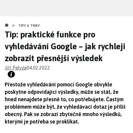
Přejít
k
hlavnímu
>
obsahu
TIPY A TRIKY
Tip: praktické funkce pro
vyhledávání Google – jak rychleji
zobrazit přesnější výsledek
Jiří Palyza
04.02.2022
Přestože vyhledávání pomocí Google obvykle
poskytne odpovídající výsledky, může se stát, že
hned nenajdete přesně to, co potřebujete. Častým
problémem může být, že vyhledávací dotaz je příliš
obecný. Pak se zobrazí zbytečně mnoho výsledků,
kterými je potřeba se proklikat.