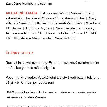
Zapečené brambory s uzeným
AKTUÁLNÍ TÉMATA
Jak nastavit Wi-Fi
|
Varování před
kyberútoky
|
Instalace Windows 11 na starší počítač
|
Nový
skládací Samsung
|
Konec modré smrti Windows?
|
Windows
11 zdarma
|
Anthropic Mythos
|
Nouzové otevírání pračky
|
Aktualizace Androidu 16
|
Elektromobilita
|
iPhone 17
|
VLC
TV
|
Klimatizace Maoudegola
|
Nejlepší Linux
ČLÁNKY CHIP.CZ
Rusové inovovali své drony. Expert objevil nový systém ladění
antén, který odolá rušení signálu
Pozor na vlnu veder. Vysoké letní teploty škodí baterii telefonu,
už při 45 °C hrozí její poškození
BMW porušilo starý slib. Po nastartování auta na vás vyskočí
reklama se Spider-Manem
Recenze: Hodíte ho do vody a můžete odpočívat. Bazénový