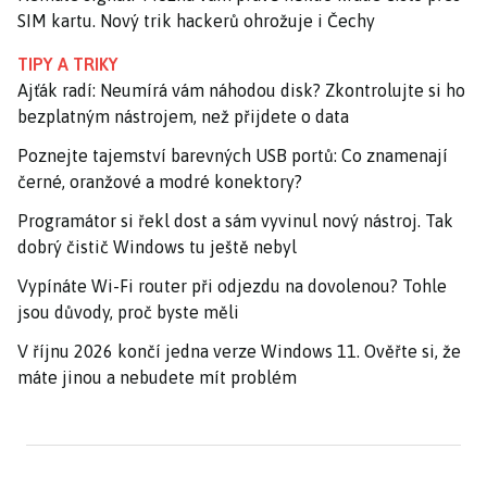
SIM kartu. Nový trik hackerů ohrožuje i Čechy
TIPY A TRIKY
Ajťák radí: Neumírá vám náhodou disk? Zkontrolujte si ho
bezplatným nástrojem, než přijdete o data
Poznejte tajemství barevných USB portů: Co znamenají
černé, oranžové a modré konektory?
Programátor si řekl dost a sám vyvinul nový nástroj. Tak
dobrý čistič Windows tu ještě nebyl
Vypínáte Wi-Fi router při odjezdu na dovolenou? Tohle
jsou důvody, proč byste měli
V říjnu 2026 končí jedna verze Windows 11. Ověřte si, že
máte jinou a nebudete mít problém