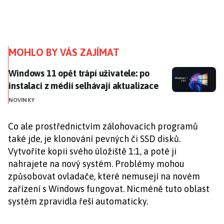
MOHLO BY VÁS ZAJÍMAT
Windows 11 opět trápí uživatele: po instalaci z médií
Windows 11 opět trápí uživatele: po
instalaci z médií selhávají aktualizace
NOVINKY
Co ale prostřednictvím zálohovacích programů
také jde, je klonování pevných či SSD disků.
Vytvoříte kopii svého úložiště 1:1, a poté ji
nahrajete na nový systém. Problémy mohou
způsobovat ovladače, které nemusejí na novém
zařízení s Windows fungovat. Nicméně tuto oblast
systém zpravidla řeší automaticky.