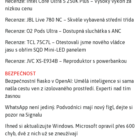
Recenze: Intel Core Ultra 5 250K Plus – Vysoký výkon za
nízkou cenu
Recenze: JBL Live 780 NC – Skvěle vybavená střední třída
Recenze: O2 Pods Ultra – Dostupná sluchátka s ANC
Recenze: TCL 75C7L – Otestovali jsme nového vládce
jasu s obřím SQD Mini-LED panelem
Recenze: JVC XS-E934B – Reproduktor s powerbankou
BEZPEČNOST
Bezpečnostní fiasko v OpenAI: Umělá inteligence si sama
našla cestu ven z izolovaného prostředí. Experti nad tím
žasnou
WhatsApp není jediný. Podvodníci mají nový fígl, dejte si
pozor na Signalu
Ihned si aktualizujte Windows. Microsoft opravil přes 600
chyb, dvě z nich už se zneužívají