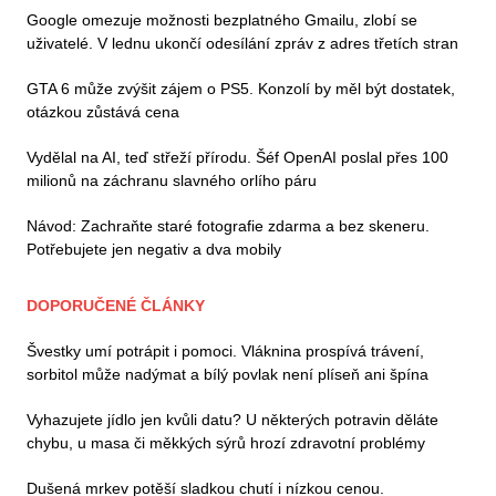
Google omezuje možnosti bezplatného Gmailu, zlobí se
uživatelé. V lednu ukončí odesílání zpráv z adres třetích stran
GTA 6 může zvýšit zájem o PS5. Konzolí by měl být dostatek,
otázkou zůstává cena
Vydělal na AI, teď střeží přírodu. Šéf OpenAI poslal přes 100
milionů na záchranu slavného orlího páru
Návod: Zachraňte staré fotografie zdarma a bez skeneru.
Potřebujete jen negativ a dva mobily
DOPORUČENÉ ČLÁNKY
Švestky umí potrápit i pomoci. Vláknina prospívá trávení,
sorbitol může nadýmat a bílý povlak není plíseň ani špína
Vyhazujete jídlo jen kvůli datu? U některých potravin děláte
chybu, u masa či měkkých sýrů hrozí zdravotní problémy
Dušená mrkev potěší sladkou chutí i nízkou cenou.