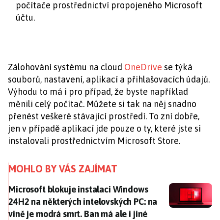
počítače prostřednictví propojeného Microsoft
účtu.
Zálohování systému na cloud
OneDrive
se týká
souborů, nastavení, aplikací a přihlašovacích údajů.
Výhodu to má i pro případ, že byste například
měnili celý počítač. Můžete si tak na něj snadno
přenést veškeré stávající prostředí. To zní dobře,
jen v případě aplikací jde pouze o ty, které jste si
instalovali prostřednictvím Microsoft Store.
MOHLO BY VÁS ZAJÍMAT
Microsoft blokuje instalaci Windows 24H2 na některýc
Microsoft blokuje instalaci Windows
24H2 na některých intelovských PC: na
vině je modrá smrt. Ban má ale i jiné