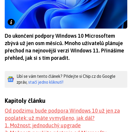
Do ukončení podpory Windows 10 Microsoftem
zbývá už jen osm měsíců. Mnoho uživatelů plánuje
přechod na nejnovější verzi Windows 11. Přinášíme
přehled, jak si s tím poradit.
Líbí se vám tento článek? Přidejte si Chip.cz do Google
zpráv,
stačí jedno kliknutí!
Kapitoly článku
Od podzimu bude podpora Windows 10 už jen za
poplatek: už máte vymyšleno, jak dál?
1. Možnost: jednoduchý upgrade