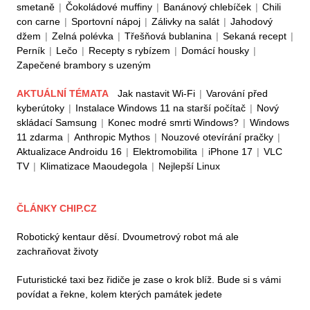
smetaně
|
Čokoládové muffiny
|
Banánový chlebíček
|
Chili
con carne
|
Sportovní nápoj
|
Zálivky na salát
|
Jahodový
džem
|
Zelná polévka
|
Třešňová bublanina
|
Sekaná recept
|
Perník
|
Lečo
|
Recepty s rybízem
|
Domácí housky
|
Zapečené brambory s uzeným
AKTUÁLNÍ TÉMATA
Jak nastavit Wi-Fi
|
Varování před
kyberútoky
|
Instalace Windows 11 na starší počítač
|
Nový
skládací Samsung
|
Konec modré smrti Windows?
|
Windows
11 zdarma
|
Anthropic Mythos
|
Nouzové otevírání pračky
|
Aktualizace Androidu 16
|
Elektromobilita
|
iPhone 17
|
VLC
TV
|
Klimatizace Maoudegola
|
Nejlepší Linux
ČLÁNKY CHIP.CZ
Robotický kentaur děsí. Dvoumetrový robot má ale
zachraňovat životy
Futuristické taxi bez řidiče je zase o krok blíž. Bude si s vámi
povídat a řekne, kolem kterých památek jedete