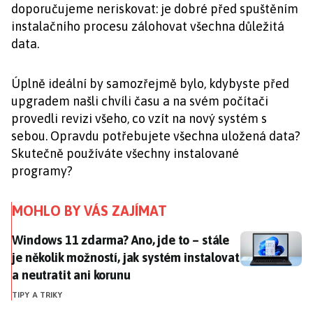
doporučujeme neriskovat: je dobré před spuštěním
instalačního procesu zálohovat všechna důležitá
data.
Úplně ideální by samozřejmě bylo, kdybyste před
upgradem našli chvíli času a na svém počítači
provedli revizi všeho, co vzít na nový systém s
sebou. Opravdu potřebujete všechna uložená data?
Skutečně používáte všechny instalované
programy?
MOHLO BY VÁS ZAJÍMAT
Windows 11 zdarma? Ano, jde to – stále je několik mož
Windows 11 zdarma? Ano, jde to – stále
je několik možností, jak systém instalovat
a neutratit ani korunu
TIPY A TRIKY