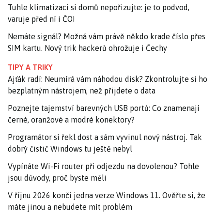
Tuhle klimatizaci si domů nepořizujte: je to podvod,
varuje před ní i ČOI
Nemáte signál? Možná vám právě někdo krade číslo přes
SIM kartu. Nový trik hackerů ohrožuje i Čechy
TIPY A TRIKY
Ajťák radí: Neumírá vám náhodou disk? Zkontrolujte si ho
bezplatným nástrojem, než přijdete o data
Poznejte tajemství barevných USB portů: Co znamenají
černé, oranžové a modré konektory?
Programátor si řekl dost a sám vyvinul nový nástroj. Tak
dobrý čistič Windows tu ještě nebyl
Vypínáte Wi-Fi router při odjezdu na dovolenou? Tohle
jsou důvody, proč byste měli
V říjnu 2026 končí jedna verze Windows 11. Ověřte si, že
máte jinou a nebudete mít problém