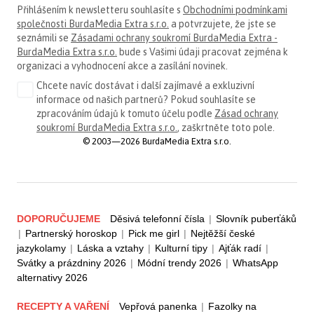
Přihlášením k newsletteru souhlasíte s
Obchodními podmínkami
společnosti BurdaMedia Extra s.r.o.
a potvrzujete, že jste se
seznámili se
Zásadami ochrany soukromí BurdaMedia Extra -
BurdaMedia Extra s.r.o.
bude s Vašimi údaji pracovat zejména k
organizaci a vyhodnocení akce a zasílání novinek.
Chcete navíc dostávat i další zajímavé a exkluzivní
informace od našich partnerů? Pokud souhlasíte se
zpracováním údajů k tomuto účelu podle
Zásad ochrany
soukromí BurdaMedia Extra s.r.o.
, zaškrtněte toto pole.
© 2003—2026 BurdaMedia Extra s.r.o.
DOPORUČUJEME
Děsivá telefonní čísla
|
Slovník puberťáků
|
Partnerský horoskop
|
Pick me girl
|
Nejtěžší české
jazykolamy
|
Láska a vztahy
|
Kulturní tipy
|
Ajťák radí
|
Svátky a prázdniny 2026
|
Módní trendy 2026
|
WhatsApp
alternativy 2026
RECEPTY A VAŘENÍ
Vepřová panenka
|
Fazolky na