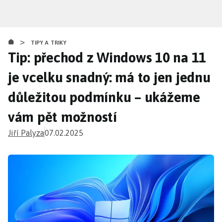
Přejít
k
hlavnímu
>
obsahu
TIPY A TRIKY
Tip: přechod z Windows 10 na 11
je vcelku snadný: má to jen jednu
důležitou podmínku – ukážeme
vám pět možností
Jiří Palyza
07.02.2025