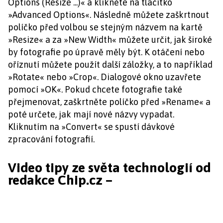
Options (Resize ...)« a klikněte na tlačítko
»Advanced Options«. Následně můžete zaškrtnout
políčko před volbou se stejným názvem na kartě
»Resize« a za »New Width« můžete určit, jak široké
by fotografie po úpravě měly být. K otáčení nebo
oříznutí můžete použít další záložky, a to například
»Rotate« nebo »Crop«. Dialogové okno uzavřete
pomocí »OK«. Pokud chcete fotografie také
přejmenovat, zaškrtněte políčko před »Rename« a
poté určete, jak mají nové názvy vypadat.
Kliknutím na »Convert« se spustí dávkové
zpracování fotografií.
Video tipy ze světa technologií od
redakce Chip.cz –