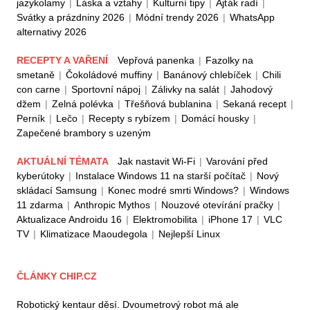
jazykolamy
|
Láska a vztahy
|
Kulturní tipy
|
Ajťák radí
|
Svátky a prázdniny 2026
|
Módní trendy 2026
|
WhatsApp
alternativy 2026
RECEPTY A VAŘENÍ
Vepřová panenka
|
Fazolky na
smetaně
|
Čokoládové muffiny
|
Banánový chlebíček
|
Chili
con carne
|
Sportovní nápoj
|
Zálivky na salát
|
Jahodový
džem
|
Zelná polévka
|
Třešňová bublanina
|
Sekaná recept
|
Perník
|
Lečo
|
Recepty s rybízem
|
Domácí housky
|
Zapečené brambory s uzeným
AKTUÁLNÍ TÉMATA
Jak nastavit Wi-Fi
|
Varování před
kyberútoky
|
Instalace Windows 11 na starší počítač
|
Nový
skládací Samsung
|
Konec modré smrti Windows?
|
Windows
11 zdarma
|
Anthropic Mythos
|
Nouzové otevírání pračky
|
Aktualizace Androidu 16
|
Elektromobilita
|
iPhone 17
|
VLC
TV
|
Klimatizace Maoudegola
|
Nejlepší Linux
ČLÁNKY CHIP.CZ
Robotický kentaur děsí. Dvoumetrový robot má ale