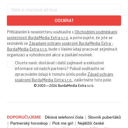
ODEBÍRAT
Přihlášením k newsletteru souhlasíte s
Obchodními podmínkami
společnosti BurdaMedia Extra s.r.o.
a potvrzujete, že jste se
seznámili se
Zásadami ochrany soukromí BurdaMedia Extra -
BurdaMedia Extra s.r.o.
bude s Vašimi údaji pracovat zejména k
organizaci a vyhodnocení akce a zasílání novinek.
Chcete navíc dostávat i další zajímavé a exkluzivní
informace od našich partnerů? Pokud souhlasíte se
zpracováním údajů k tomuto účelu podle
Zásad ochrany
soukromí BurdaMedia Extra s.r.o.
, zaškrtněte toto pole.
© 2003—2026 BurdaMedia Extra s.r.o.
DOPORUČUJEME
Děsivá telefonní čísla
|
Slovník puberťáků
|
Partnerský horoskop
|
Pick me girl
|
Nejtěžší české