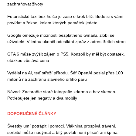
zachraňovat životy
Futuristické taxi bez řidiče je zase o krok blíž. Bude si s vámi
povídat a řekne, kolem kterých památek jedete
Google omezuje možnosti bezplatného Gmailu, zlobí se
uživatelé. V lednu ukončí odesílání zpráv z adres třetích stran
GTA 6 může zvýšit zájem o PS5. Konzolí by měl být dostatek,
otázkou zůstává cena
Vydělal na AI, teď střeží přírodu. Šéf OpenAI poslal přes 100
milionů na záchranu slavného orlího páru
Návod: Zachraňte staré fotografie zdarma a bez skeneru.
Potřebujete jen negativ a dva mobily
DOPORUČENÉ ČLÁNKY
Švestky umí potrápit i pomoci. Vláknina prospívá trávení,
sorbitol může nadýmat a bílý povlak není plíseň ani špína