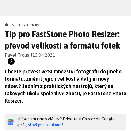
Přejít
k
hlavnímu
>
obsahu
TIPY A TRIKY
Tip pro FastStone Photo Resizer:
převod velikosti a formátu fotek
Pavel Trousil
13.04.2021
Chcete převést větší množství fotografií do jiného
formátu, změnit jejich velikost a dát jim nový
název? Jedním z praktických nástrojů, který se
takových úkolů spolehlivě zhostí, je FastStone Photo
Resizer.
Líbí se vám tento článek? Přidejte si Chip.cz do Google
zpráv,
stačí jedno kliknutí!