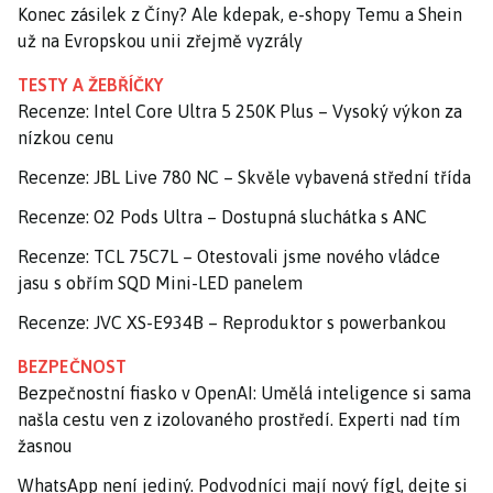
Konec zásilek z Číny? Ale kdepak, e-shopy Temu a Shein
už na Evropskou unii zřejmě vyzrály
TESTY A ŽEBŘÍČKY
Recenze: Intel Core Ultra 5 250K Plus – Vysoký výkon za
nízkou cenu
Recenze: JBL Live 780 NC – Skvěle vybavená střední třída
Recenze: O2 Pods Ultra – Dostupná sluchátka s ANC
Recenze: TCL 75C7L – Otestovali jsme nového vládce
jasu s obřím SQD Mini-LED panelem
Recenze: JVC XS-E934B – Reproduktor s powerbankou
BEZPEČNOST
Bezpečnostní fiasko v OpenAI: Umělá inteligence si sama
našla cestu ven z izolovaného prostředí. Experti nad tím
žasnou
WhatsApp není jediný. Podvodníci mají nový fígl, dejte si