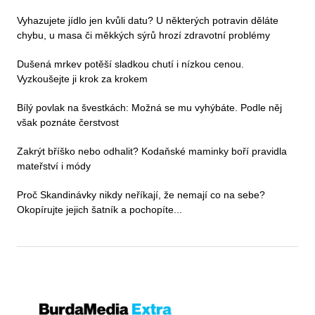
Vyhazujete jídlo jen kvůli datu? U některých potravin děláte
chybu, u masa či měkkých sýrů hrozí zdravotní problémy
Dušená mrkev potěší sladkou chutí i nízkou cenou.
Vyzkoušejte ji krok za krokem
Bílý povlak na švestkách: Možná se mu vyhýbáte. Podle něj
však poznáte čerstvost
Zakrýt bříško nebo odhalit? Kodaňské maminky boří pravidla
mateřství i módy
Proč Skandinávky nikdy neříkají, že nemají co na sebe?
Okopírujte jejich šatník a pochopíte...