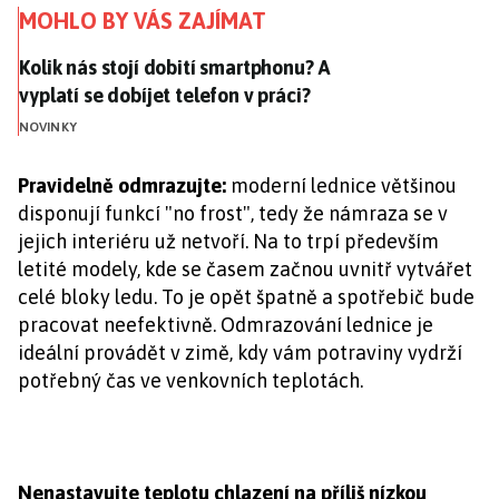
MOHLO BY VÁS ZAJÍMAT
Kolik nás stojí dobití smartphonu? A vyplatí se dobíjet
Kolik nás stojí dobití smartphonu? A
vyplatí se dobíjet telefon v práci?
NOVINKY
Pravidelně odmrazujte:
moderní lednice většinou
disponují funkcí "no frost", tedy že námraza se v
jejich interiéru už netvoří. Na to trpí především
letité modely, kde se časem začnou uvnitř vytvářet
celé bloky ledu. To je opět špatně a spotřebič bude
pracovat neefektivně. Odmrazování lednice je
ideální provádět v zimě, kdy vám potraviny vydrží
potřebný čas ve venkovních teplotách.
Nenastavujte teplotu chlazení na příliš nízkou