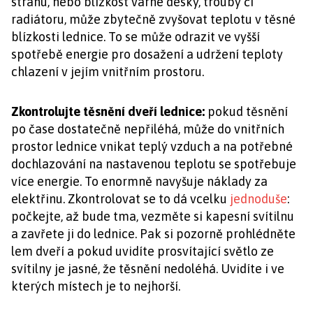
stranu, nebo blízkost varné desky, trouby či
radiátoru, může zbytečně zvyšovat teplotu v těsné
blízkosti lednice. To se může odrazit ve vyšší
spotřebě energie pro dosažení a udržení teploty
chlazení v jejím vnitřním prostoru.
Zkontrolujte těsnění dveří lednice:
pokud těsnění
po čase dostatečně nepřiléhá, může do vnitřních
prostor lednice vnikat teplý vzduch a na potřebné
dochlazování na nastavenou teplotu se spotřebuje
více energie. To enormně navyšuje náklady za
elektřinu. Zkontrolovat se to dá vcelku
jednoduše
:
počkejte, až bude tma, vezměte si kapesní svítilnu
a zavřete ji do lednice. Pak si pozorně prohlédněte
lem dveří a pokud uvidíte prosvítající světlo ze
svítilny je jasné, že těsnění nedoléhá. Uvidíte i ve
kterých místech je to nejhorší.