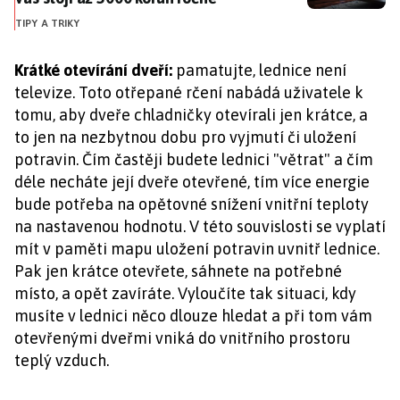
TIPY A TRIKY
Krátké otevírání dveří:
pamatujte, lednice není
televize. Toto otřepané rčení nabádá uživatele k
tomu, aby dveře chladničky otevírali jen krátce, a
to jen na nezbytnou dobu pro vyjmutí či uložení
potravin. Čím častěji budete lednici "větrat" a čím
déle necháte její dveře otevřené, tím více energie
bude potřeba na opětovné snížení vnitřní teploty
na nastavenou hodnotu. V této souvislosti se vyplatí
mít v paměti mapu uložení potravin uvnitř lednice.
Pak jen krátce otevřete, sáhnete na potřebné
místo, a opět zavíráte. Vyloučíte tak situaci, kdy
musíte v lednici něco dlouze hledat a při tom vám
otevřenými dveřmi vniká do vnitřního prostoru
teplý vzduch.