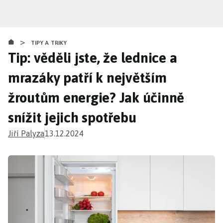
Přejít
k
hlavnímu
>
obsahu
TIPY A TRIKY
Tip: věděli jste, že lednice a
mrazáky patří k největším
žroutům energie? Jak účinně
snížit jejich spotřebu
Jiří Palyza
13.12.2024