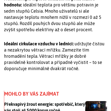
hodnotu:
ideální teplota pro většinu potravin je
sedm stupňů Celsia. Mnoho uživatelů si ale
nastavuje teplotu mnohem nižší v rozmezí 0 až 5
stupňů. Rozdíl pouhých dvou stupňů ale může
zvýšit spotřebu elektřiny až o deset procent.
Ideální cirkulace vzduchu v lednici:
udržujte čistou
a nezakrytou větrací mřížku. Zamezíte tím
hromadění tepla. Větrací mřížky je dobré
pravidelně kontrolovat a případně vyčistit – to se
doporučuje minimálně dvakrát ročně.
MOHLO BY VÁS ZAJÍMAT
Překvapivý žrout energie: spotřebič, který vás stojí a
Překvapivý žrout energie: spotřebič, který
vás stojí až 5000 korun ročně