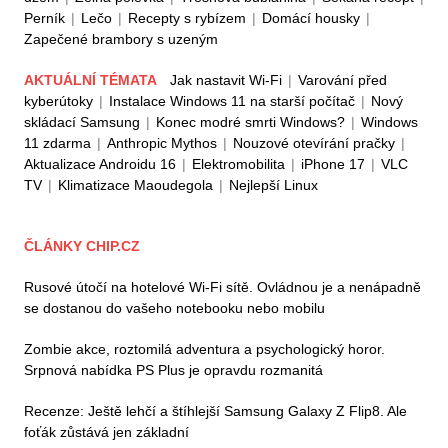
Perník
|
Lečo
|
Recepty s rybízem
|
Domácí housky
|
Zapečené brambory s uzeným
AKTUÁLNÍ TÉMATA
Jak nastavit Wi-Fi
|
Varování před
kyberútoky
|
Instalace Windows 11 na starší počítač
|
Nový
skládací Samsung
|
Konec modré smrti Windows?
|
Windows
11 zdarma
|
Anthropic Mythos
|
Nouzové otevírání pračky
|
Aktualizace Androidu 16
|
Elektromobilita
|
iPhone 17
|
VLC
TV
|
Klimatizace Maoudegola
|
Nejlepší Linux
ČLÁNKY CHIP.CZ
Rusové útočí na hotelové Wi-Fi sítě. Ovládnou je a nenápadně
se dostanou do vašeho notebooku nebo mobilu
Zombie akce, roztomilá adventura a psychologický horor.
Srpnová nabídka PS Plus je opravdu rozmanitá
Recenze: Ještě lehčí a štíhlejší Samsung Galaxy Z Flip8. Ale
foťák zůstává jen základní