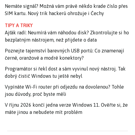
Nemáte signál? Možná vám právě někdo krade číslo přes
SIM kartu. Nový trik hackerů ohrožuje i Čechy
TIPY A TRIKY
Ajťák radí: Neumírá vám náhodou disk? Zkontrolujte si ho
bezplatným nástrojem, než přijdete o data
Poznejte tajemství barevných USB portů: Co znamenají
černé, oranžové a modré konektory?
Programátor si řekl dost a sám vyvinul nový nástroj. Tak
dobrý čistič Windows tu ještě nebyl
Vypínáte Wi-Fi router při odjezdu na dovolenou? Tohle
jsou důvody, proč byste měli
V říjnu 2026 končí jedna verze Windows 11. Ověřte si, že
máte jinou a nebudete mít problém