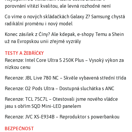
porovnání vítězí kvalitou, ale levná rozhodně není
Co víme o nových skládačkách Galaxy Z? Samsung chystá
radikální proměnu i nový model
Konec zásilek z Číny? Ale kdepak, e-shopy Temu a Shein
už na Evropskou unii zřejmě vyzrály
TESTY A ŽEBŘÍČKY
Recenze: Intel Core Ultra 5 250K Plus – Vysoký výkon za
nízkou cenu
Recenze: JBL Live 780 NC – Skvěle vybavená střední třída
Recenze: O2 Pods Ultra – Dostupná sluchátka s ANC
Recenze: TCL 75C7L – Otestovali jsme nového vládce
jasu s obřím SQD Mini-LED panelem
Recenze: JVC XS-E934B – Reproduktor s powerbankou
BEZPEČNOST