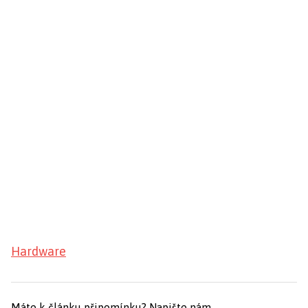
Hardware
Máte k článku připomínku?
Napište nám