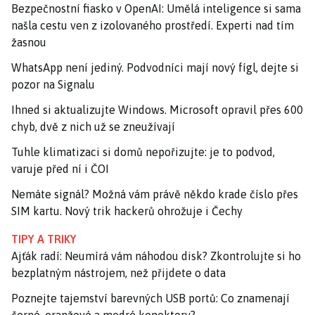
Bezpečnostní fiasko v OpenAI: Umělá inteligence si sama
našla cestu ven z izolovaného prostředí. Experti nad tím
žasnou
WhatsApp není jediný. Podvodníci mají nový fígl, dejte si
pozor na Signalu
Ihned si aktualizujte Windows. Microsoft opravil přes 600
chyb, dvě z nich už se zneužívají
Tuhle klimatizaci si domů nepořizujte: je to podvod,
varuje před ní i ČOI
Nemáte signál? Možná vám právě někdo krade číslo přes
SIM kartu. Nový trik hackerů ohrožuje i Čechy
TIPY A TRIKY
Ajťák radí: Neumírá vám náhodou disk? Zkontrolujte si ho
bezplatným nástrojem, než přijdete o data
Poznejte tajemství barevných USB portů: Co znamenají
černé, oranžové a modré konektory?