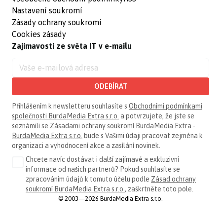
Nastavení soukromí
Zásady ochrany soukromí
Cookies zásady
Zajímavosti ze světa IT v e-mailu
ODEBÍRAT
Přihlášením k newsletteru souhlasíte s
Obchodními podmínkami
společnosti BurdaMedia Extra s.r.o.
a potvrzujete, že jste se
seznámili se
Zásadami ochrany soukromí BurdaMedia Extra -
BurdaMedia Extra s.r.o.
bude s Vašimi údaji pracovat zejména k
organizaci a vyhodnocení akce a zasílání novinek.
Chcete navíc dostávat i další zajímavé a exkluzivní
informace od našich partnerů? Pokud souhlasíte se
zpracováním údajů k tomuto účelu podle
Zásad ochrany
soukromí BurdaMedia Extra s.r.o.
, zaškrtněte toto pole.
© 2003—2026 BurdaMedia Extra s.r.o.