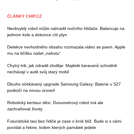
ČLÁNKY CHIP.CZ
Neobvyklý robot může nahradit nočního hlídače. Balancuje na
jednom kole a dokonce cítí plyn
Detekce nevhodného obsahu rozmazala video se psem. Apple
mu na bříšku našel „nahotu“
Chytrý trik, jak odradit zloděje: Majitelé karavanů schválně
nechávají v autě svůj starý mobil
Dlouho očekávaný upgrade Samsung Galaxy: Baterie u S27
poskočí na novou úroveň
Robotický kentaur děsí. Dvoumetrový robot má ale
zachraňovat životy
Futuristické taxi bez řidiče je zase o krok blíž. Bude si s vámi
povídat a řekne, kolem kterých památek jedete