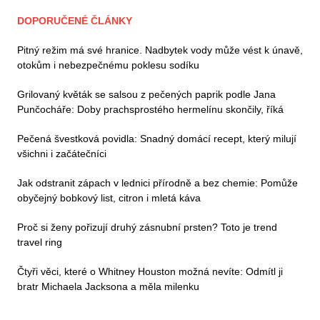
DOPORUČENÉ ČLÁNKY
Pitný režim má své hranice. Nadbytek vody může vést k únavě,
otokům i nebezpečnému poklesu sodíku
Grilovaný květák se salsou z pečených paprik podle Jana
Punčocháře: Doby prachsprostého hermelínu skončily, říká
Pečená švestková povidla: Snadný domácí recept, který milují
všichni i začátečníci
Jak odstranit zápach v lednici přírodně a bez chemie: Pomůže
obyčejný bobkový list, citron i mletá káva
Proč si ženy pořizují druhý zásnubní prsten? Toto je trend
travel ring
Čtyři věci, které o Whitney Houston možná nevíte: Odmítl ji
bratr Michaela Jacksona a měla milenku