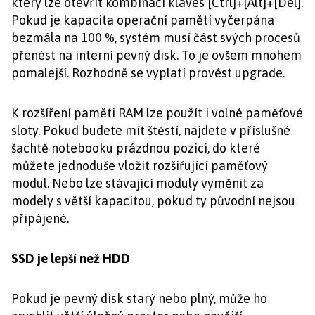
který lze otevřít kombinací kláves [Ctrl]+[Alt]+[Del].
Pokud je kapacita operační pamětí vyčerpána
bezmála na 100 %, systém musí část svých procesů
přenést na interní pevný disk. To je ovšem mnohem
pomalejší. Rozhodně se vyplatí provést upgrade.
K rozšíření paměti RAM lze použít i volné paměťové
sloty. Pokud budete mít štěstí, najdete v příslušné
šachtě notebooku prázdnou pozici, do které
můžete jednoduše vložit rozšiřující paměťový
modul. Nebo lze stávající moduly vyměnit za
modely s větší kapacitou, pokud ty původní nejsou
připájené.
SSD je lepší než HDD
Pokud je pevný disk starý nebo plný, může ho