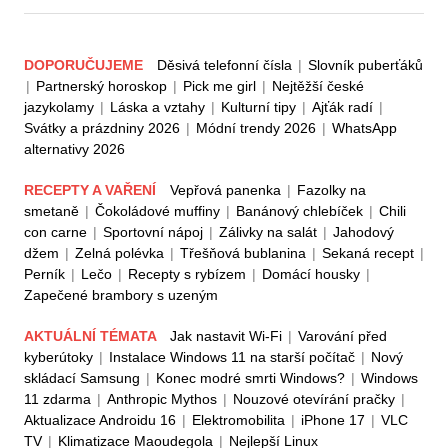
DOPORUČUJEME
Děsivá telefonní čísla
|
Slovník puberťáků
|
Partnerský horoskop
|
Pick me girl
|
Nejtěžší české
jazykolamy
|
Láska a vztahy
|
Kulturní tipy
|
Ajťák radí
|
Svátky a prázdniny 2026
|
Módní trendy 2026
|
WhatsApp
alternativy 2026
RECEPTY A VAŘENÍ
Vepřová panenka
|
Fazolky na
smetaně
|
Čokoládové muffiny
|
Banánový chlebíček
|
Chili
con carne
|
Sportovní nápoj
|
Zálivky na salát
|
Jahodový
džem
|
Zelná polévka
|
Třešňová bublanina
|
Sekaná recept
|
Perník
|
Lečo
|
Recepty s rybízem
|
Domácí housky
|
Zapečené brambory s uzeným
AKTUÁLNÍ TÉMATA
Jak nastavit Wi-Fi
|
Varování před
kyberútoky
|
Instalace Windows 11 na starší počítač
|
Nový
skládací Samsung
|
Konec modré smrti Windows?
|
Windows
11 zdarma
|
Anthropic Mythos
|
Nouzové otevírání pračky
|
Aktualizace Androidu 16
|
Elektromobilita
|
iPhone 17
|
VLC
TV
|
Klimatizace Maoudegola
|
Nejlepší Linux