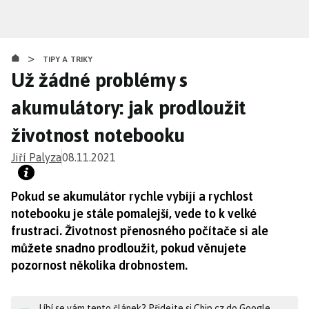
Přejít
k
hlavnímu
>
obsahu
TIPY A TRIKY
Už žádné problémy s
akumulátory: jak prodloužit
životnost notebooku
Jiří Palyza
08.11.2021
Pokud se akumulátor rychle vybíjí a rychlost
notebooku je stále pomalejší, vede to k velké
frustraci. Životnost přenosného počítače si ale
můžete snadno prodloužit, pokud věnujete
pozornost několika drobnostem.
Líbí se vám tento článek? Přidejte si Chip.cz do Google