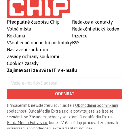
Předplatné časopisu Chip
Redakce a kontakty
Volná místa
Redakční etický kodex
Reklama
Inzerce
Všeobecné obchodní podmínky
RSS
Nastavení soukromí
Zásady ochrany soukromí
Cookies zásady
Zajímavosti ze světa IT v e-mailu
ODEBÍRAT
Přihlášením k newsletteru souhlasíte s
Obchodními podmínkami
společnosti BurdaMedia Extra s.r.o.
a potvrzujete, že jste se
seznámili se
Zásadami ochrany soukromí BurdaMedia Extra -
BurdaMedia Extra s.r.o.
bude s Vašimi údaji pracovat zejména k
organizaci a vyhodnocení akce a zasílání novinek.