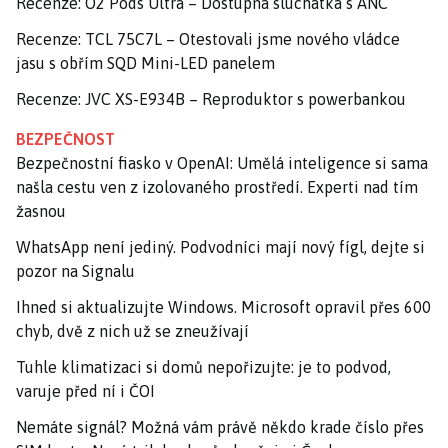
Recenze: O2 Pods Ultra – Dostupná sluchátka s ANC
Recenze: TCL 75C7L – Otestovali jsme nového vládce
jasu s obřím SQD Mini-LED panelem
Recenze: JVC XS-E934B – Reproduktor s powerbankou
BEZPEČNOST
Bezpečnostní fiasko v OpenAI: Umělá inteligence si sama
našla cestu ven z izolovaného prostředí. Experti nad tím
žasnou
WhatsApp není jediný. Podvodníci mají nový fígl, dejte si
pozor na Signalu
Ihned si aktualizujte Windows. Microsoft opravil přes 600
chyb, dvě z nich už se zneužívají
Tuhle klimatizaci si domů nepořizujte: je to podvod,
varuje před ní i ČOI
Nemáte signál? Možná vám právě někdo krade číslo přes