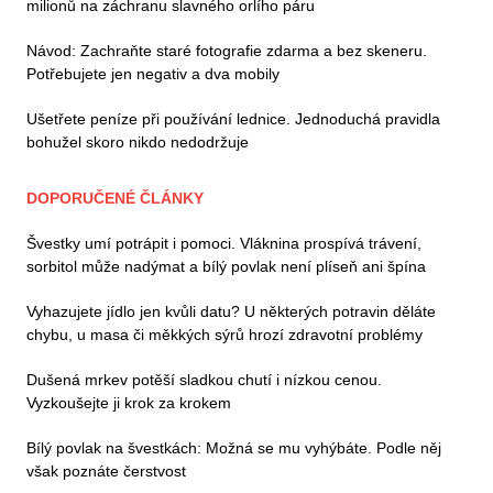
milionů na záchranu slavného orlího páru
Návod: Zachraňte staré fotografie zdarma a bez skeneru.
Potřebujete jen negativ a dva mobily
Ušetřete peníze při používání lednice. Jednoduchá pravidla
bohužel skoro nikdo nedodržuje
DOPORUČENÉ ČLÁNKY
Švestky umí potrápit i pomoci. Vláknina prospívá trávení,
sorbitol může nadýmat a bílý povlak není plíseň ani špína
Vyhazujete jídlo jen kvůli datu? U některých potravin děláte
chybu, u masa či měkkých sýrů hrozí zdravotní problémy
Dušená mrkev potěší sladkou chutí i nízkou cenou.
Vyzkoušejte ji krok za krokem
Bílý povlak na švestkách: Možná se mu vyhýbáte. Podle něj
však poznáte čerstvost