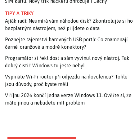
SIM kartu. Nový trik hackerů ohrožuje i Čechy
TIPY A TRIKY
Ajťák radí: Neumírá vám náhodou disk? Zkontrolujte si ho
bezplatným nástrojem, než přijdete o data
Poznejte tajemství barevných USB portů: Co znamenají
černé, oranžové a modré konektory?
Programátor si řekl dost a sám vyvinul nový nástroj. Tak
dobrý čistič Windows tu ještě nebyl
Vypínáte Wi-Fi router při odjezdu na dovolenou? Tohle
jsou důvody, proč byste měli
V říjnu 2026 končí jedna verze Windows 11. Ověřte si, že
máte jinou a nebudete mít problém