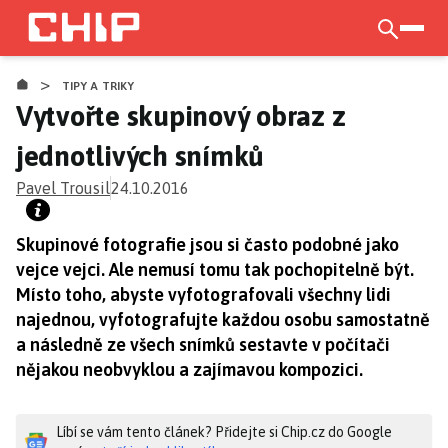
Přejít
k
otevří
hlavnímu
>
obsahu
TIPY A TRIKY
Vytvořte skupinový obraz z
jednotlivých snímků
Pavel Trousil
24.10.2016
Skupinové fotografie jsou si často podobné jako
vejce vejci. Ale nemusí tomu tak pochopitelně být.
Místo toho, abyste vyfotografovali všechny lidi
najednou, vyfotografujte každou osobu samostatně
a následně ze všech snímků sestavte v počítači
nějakou neobvyklou a zajímavou kompozici.
Líbí se vám tento článek? Přidejte si Chip.cz do Google