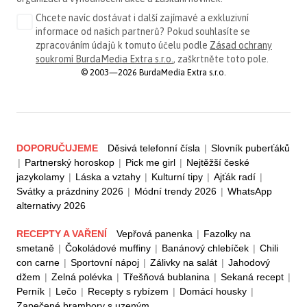
Chcete navíc dostávat i další zajímavé a exkluzivní
informace od našich partnerů? Pokud souhlasíte se
zpracováním údajů k tomuto účelu podle
Zásad ochrany
soukromí BurdaMedia Extra s.r.o.
, zaškrtněte toto pole.
© 2003—2026 BurdaMedia Extra s.r.o.
DOPORUČUJEME
Děsivá telefonní čísla
|
Slovník puberťáků
|
Partnerský horoskop
|
Pick me girl
|
Nejtěžší české
jazykolamy
|
Láska a vztahy
|
Kulturní tipy
|
Ajťák radí
|
Svátky a prázdniny 2026
|
Módní trendy 2026
|
WhatsApp
alternativy 2026
RECEPTY A VAŘENÍ
Vepřová panenka
|
Fazolky na
smetaně
|
Čokoládové muffiny
|
Banánový chlebíček
|
Chili
con carne
|
Sportovní nápoj
|
Zálivky na salát
|
Jahodový
džem
|
Zelná polévka
|
Třešňová bublanina
|
Sekaná recept
|
Perník
|
Lečo
|
Recepty s rybízem
|
Domácí housky
|
Zapečené brambory s uzeným