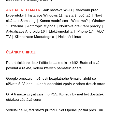
AKTUÁLNÍ TÉMATA
Jak nastavit Wi-Fi
|
Varování před
kyberútoky
|
Instalace Windows 11 na starší počítač
|
Nový
skládací Samsung
|
Konec modré smrti Windows?
|
Windows
11 zdarma
|
Anthropic Mythos
|
Nouzové otevírání pračky
|
Aktualizace Androidu 16
|
Elektromobilita
|
iPhone 17
|
VLC
TV
|
Klimatizace Maoudegola
|
Nejlepší Linux
ČLÁNKY CHIP.CZ
Futuristické taxi bez řidiče je zase o krok blíž. Bude si s vámi
povídat a řekne, kolem kterých památek jedete
Google omezuje možnosti bezplatného Gmailu, zlobí se
uživatelé. V lednu ukončí odesílání zpráv z adres třetích stran
GTA 6 může zvýšit zájem o PS5. Konzolí by měl být dostatek,
otázkou zůstává cena
Vydělal na AI, teď střeží přírodu. Šéf OpenAI poslal přes 100