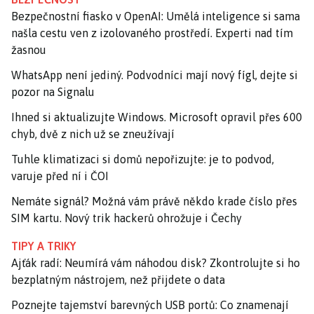
Bezpečnostní fiasko v OpenAI: Umělá inteligence si sama
našla cestu ven z izolovaného prostředí. Experti nad tím
žasnou
WhatsApp není jediný. Podvodníci mají nový fígl, dejte si
pozor na Signalu
Ihned si aktualizujte Windows. Microsoft opravil přes 600
chyb, dvě z nich už se zneužívají
Tuhle klimatizaci si domů nepořizujte: je to podvod,
varuje před ní i ČOI
Nemáte signál? Možná vám právě někdo krade číslo přes
SIM kartu. Nový trik hackerů ohrožuje i Čechy
TIPY A TRIKY
Ajťák radí: Neumírá vám náhodou disk? Zkontrolujte si ho
bezplatným nástrojem, než přijdete o data
Poznejte tajemství barevných USB portů: Co znamenají