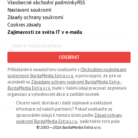
Všeobecné obchodní podmínky
RSS
Nastavení soukromí
Zásady ochrany soukromí
Cookies zásady
Zajímavosti ze světa IT v e-mailu
ODEBÍRAT
Přihlášením k newsletteru souhlasíte s
Obchodními podmínkami
společnosti BurdaMedia Extra s.r.o.
a potvrzujete, že jste se
seznámili se
Zásadami ochrany soukromí BurdaMedia Extra -
BurdaMedia Extra s.r.o.
bude s Vašimi údaji pracovat zejména k
organizaci a vyhodnocení akce a zasílání novinek.
Chcete navíc dostávat i další zajímavé a exkluzivní
informace od našich partnerů? Pokud souhlasíte se
zpracováním údajů k tomuto účelu podle
Zásad ochrany
soukromí BurdaMedia Extra s.r.o.
, zaškrtněte toto pole.
© 2003—2026 BurdaMedia Extra s.r.o.