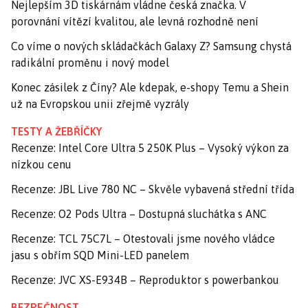
Nejlepším 3D tiskárnám vládne česká značka. V
porovnání vítězí kvalitou, ale levná rozhodně není
Co víme o nových skládačkách Galaxy Z? Samsung chystá
radikální proměnu i nový model
Konec zásilek z Číny? Ale kdepak, e-shopy Temu a Shein
už na Evropskou unii zřejmě vyzrály
TESTY A ŽEBŘÍČKY
Recenze: Intel Core Ultra 5 250K Plus – Vysoký výkon za
nízkou cenu
Recenze: JBL Live 780 NC – Skvěle vybavená střední třída
Recenze: O2 Pods Ultra – Dostupná sluchátka s ANC
Recenze: TCL 75C7L – Otestovali jsme nového vládce
jasu s obřím SQD Mini-LED panelem
Recenze: JVC XS-E934B – Reproduktor s powerbankou
BEZPEČNOST