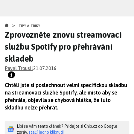
Přejít
k
hlavnímu
>
obsahu
TIPY A TRIKY
Zprovozněte znovu streamovací
službu Spotify pro přehrávání
skladeb
Pavel Trousil
21.07.2016
Chtěli jste si poslechnout velmi specifickou skladbu
na streamovací službě Spotify, ale místo aby se
přehrála, objevila se chybová hláška, že tuto
skladbu nelze přehrát.
Líbí se vám tento článek? Přidejte si Chip.cz do Google
zpráv,
stačí jedno kliknutí!