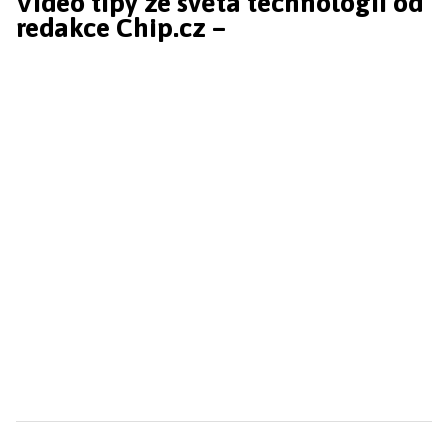
Video tipy ze světa technologií od
redakce Chip.cz –