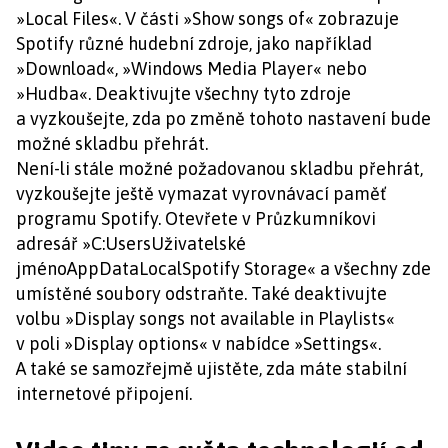
»Local Files«. V části »Show songs of« zobrazuje
Spotify různé hudební zdroje, jako například
»Download«, »Windows Media Player« nebo
»Hudba«. Deaktivujte všechny tyto zdroje
a vyzkoušejte, zda po změně tohoto nastavení bude
možné skladbu přehrát.
Není-li stále možné požadovanou skladbu přehrát,
vyzkoušejte ještě vymazat vyrovnávací paměť
programu Spotify. Otevřete v Průzkumníkovi
adresář »C:UsersUživatelské
jménoAppDataLocalSpotify Storage« a všechny zde
umístěné soubory odstraňte. Také deaktivujte
volbu »Display songs not available in Playlists«
v poli »Display options« v nabídce »Settings«.
A také se samozřejmě ujistěte, zda máte stabilní
internetové připojení.