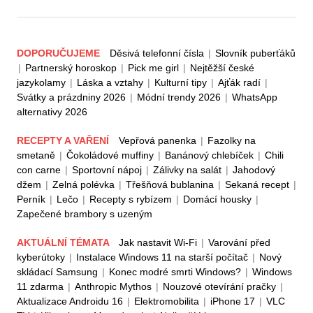
DOPORUČUJEME
Děsivá telefonní čísla
|
Slovník puberťáků
|
Partnerský horoskop
|
Pick me girl
|
Nejtěžší české
jazykolamy
|
Láska a vztahy
|
Kulturní tipy
|
Ajťák radí
|
Svátky a prázdniny 2026
|
Módní trendy 2026
|
WhatsApp
alternativy 2026
RECEPTY A VAŘENÍ
Vepřová panenka
|
Fazolky na
smetaně
|
Čokoládové muffiny
|
Banánový chlebíček
|
Chili
con carne
|
Sportovní nápoj
|
Zálivky na salát
|
Jahodový
džem
|
Zelná polévka
|
Třešňová bublanina
|
Sekaná recept
|
Perník
|
Lečo
|
Recepty s rybízem
|
Domácí housky
|
Zapečené brambory s uzeným
AKTUÁLNÍ TÉMATA
Jak nastavit Wi-Fi
|
Varování před
kyberútoky
|
Instalace Windows 11 na starší počítač
|
Nový
skládací Samsung
|
Konec modré smrti Windows?
|
Windows
11 zdarma
|
Anthropic Mythos
|
Nouzové otevírání pračky
|
Aktualizace Androidu 16
|
Elektromobilita
|
iPhone 17
|
VLC