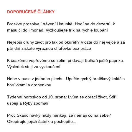
DOPORUČENÉ ČLÁNKY
Broskve prospívají trávení i imunitě: Hodí se do dezertů, k
masu či do limonád. Vyzkoušejte trik na rychlé loupání
Nejlepší druhý život pro lák od okurek? Vložte do něj vejce a za
pár dní získáte výraznou chuťovku bez práce
K českému vepřovému se zelím přidávají Bulhaři ještě papriku.
Výsledek stojí za vyzkoušení
Nebe v puse z jednoho plechu: Upečte rychlý hrníčkový koláč s
borůvkami a drobenkou
Týdenní horoskop od 10. srpna: Lvům se obrací život, Štíři
uspějí a Ryby zpomalí
Proč Skandinávky nikdy neříkají, že nemají co na sebe?
Okopírujte jejich šatník a pochopíte...