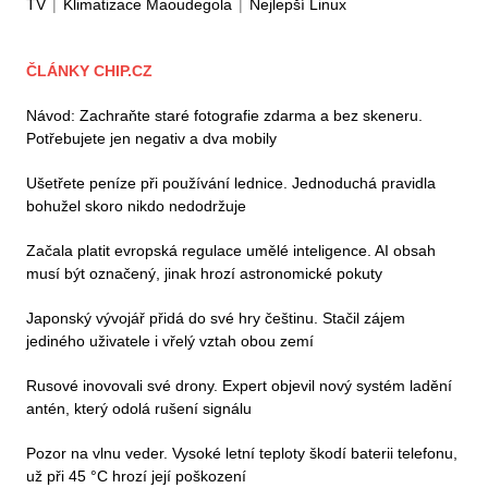
TV
|
Klimatizace Maoudegola
|
Nejlepší Linux
ČLÁNKY CHIP.CZ
Návod: Zachraňte staré fotografie zdarma a bez skeneru.
Potřebujete jen negativ a dva mobily
Ušetřete peníze při používání lednice. Jednoduchá pravidla
bohužel skoro nikdo nedodržuje
Začala platit evropská regulace umělé inteligence. AI obsah
musí být označený, jinak hrozí astronomické pokuty
Japonský vývojář přidá do své hry češtinu. Stačil zájem
jediného uživatele i vřelý vztah obou zemí
Rusové inovovali své drony. Expert objevil nový systém ladění
antén, který odolá rušení signálu
Pozor na vlnu veder. Vysoké letní teploty škodí baterii telefonu,
už při 45 °C hrozí její poškození