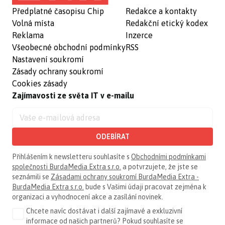
Předplatné časopisu Chip
Redakce a kontakty
Volná místa
Redakční etický kodex
Reklama
Inzerce
Všeobecné obchodní podmínky
RSS
Nastavení soukromí
Zásady ochrany soukromí
Cookies zásady
Zajímavosti ze světa IT v e-mailu
ODEBÍRAT
Přihlášením k newsletteru souhlasíte s
Obchodními podmínkami
společnosti BurdaMedia Extra s.r.o.
a potvrzujete, že jste se
seznámili se
Zásadami ochrany soukromí BurdaMedia Extra -
BurdaMedia Extra s.r.o.
bude s Vašimi údaji pracovat zejména k
organizaci a vyhodnocení akce a zasílání novinek.
Chcete navíc dostávat i další zajímavé a exkluzivní
informace od našich partnerů? Pokud souhlasíte se