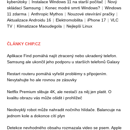
kyberútoky
|
Instalace Windows 11 na starší počítač
|
Nový
skládací Samsung
|
Konec modré smrti Windows?
|
Windows
11 zdarma
|
Anthropic Mythos
|
Nouzové otevírání pračky
|
Aktualizace Androidu 16
|
Elektromobilita
|
iPhone 17
|
VLC
TV
|
Klimatizace Maoudegola
|
Nejlepší Linux
ČLÁNKY CHIP.CZ
Aplikace Find pomáhá najít ztracený nebo ukradený telefon.
Samsung ale ukončil jeho podporu u starších telefonů Galaxy
Restart routeru pomáhá vyřešit problémy s připojením.
Nevytahujte ho ale rovnou ze zásuvky
Netflix Premium slibuje 4K, ale nestačí za něj jen platit. O
kvalitu obrazu vás může ošidit i prohlížeč
Neobvyklý robot může nahradit nočního hlídače. Balancuje na
jednom kole a dokonce cítí plyn
Detekce nevhodného obsahu rozmazala video se psem. Apple