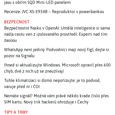
jasu s obřím SQD Mini-LED panelem
Recenze: JVC XS-E934B – Reproduktor s powerbankou
BEZPEČNOST
Bezpečnostní fiasko v OpenAI: Umělá inteligence si sama
našla cestu ven z izolovaného prostředí. Experti nad tím
žasnou
WhatsApp není jediný. Podvodníci mají nový fígl, dejte si
pozor na Signalu
Ihned si aktualizujte Windows. Microsoft opravil přes 600
chyb, dvě z nich už se zneužívají
Tuhle klimatizaci si domů nepořizujte: je to podvod,
varuje před ní i ČOI
Nemáte signál? Možná vám právě někdo krade číslo přes
SIM kartu. Nový trik hackerů ohrožuje i Čechy
TIPY A TRIKY