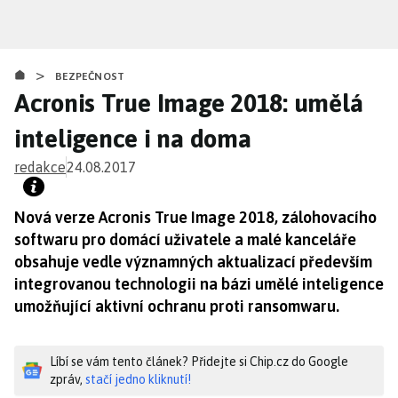
Přejít
k
hlavnímu
>
obsahu
BEZPEČNOST
Acronis True Image 2018: umělá
inteligence i na doma
redakce
24.08.2017
Nová verze Acronis True Image 2018, zálohovacího
softwaru pro domácí uživatele a malé kanceláře
obsahuje vedle významných aktualizací především
integrovanou technologii na bázi umělé inteligence
umožňující aktivní ochranu proti ransomwaru.
Líbí se vám tento článek? Přidejte si Chip.cz do Google
zpráv,
stačí jedno kliknutí!