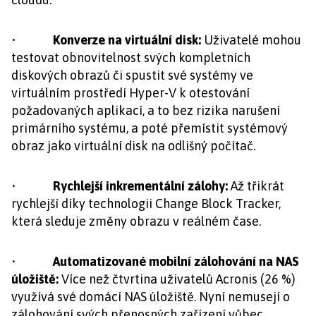
•
Konverze na virtuální disk:
Uživatelé mohou
testovat obnovitelnost svých kompletních
diskových obrazů či spustit své systémy ve
virtuálním prostředí Hyper-V k otestování
požadovaných aplikací, a to bez rizika narušení
primárního systému, a poté přemístit systémový
obraz jako virtuální disk na odlišný počítač.
•
Rychlejší inkrementální zálohy:
Až třikrát
rychlejší díky technologii Change Block Tracker,
která sleduje změny obrazu v reálném čase.
•
Automatizované mobilní zálohování na NAS
úložiště:
Více než čtvrtina uživatelů Acronis (26 %)
využívá své domácí NAS úložiště. Nyní nemusejí o
zálohování svých přenosných zařízení vůbec