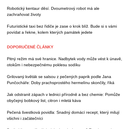
Robotický kentaur děsí. Dvoumetrový robot má ale
zachraňovat životy
Futuristické taxi bez řidiče je zase o krok blíž. Bude si s vámi
povídat a řekne, kolem kterých památek jedete
DOPORUČENÉ ČLÁNKY
Pitný režim má své hranice. Nadbytek vody může vést k únavě,
otokům i nebezpečnému poklesu sodíku
Grilovaný květák se salsou z pečených paprik podle Jana
Punčocháře: Doby prachsprostého hermelínu skončily, říká
Jak odstranit zápach v lednici přírodně a bez chemie: Pomůže
obyčejný bobkový list, citron i mletá káva
Pečená švestková povidla: Snadný domácí recept, který milují
všichni i začátečníci