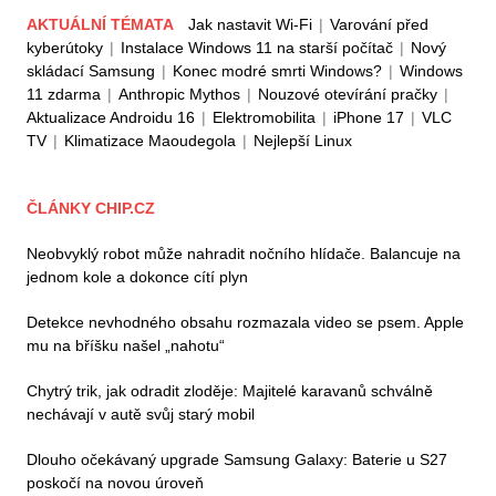
AKTUÁLNÍ TÉMATA
Jak nastavit Wi-Fi
|
Varování před
kyberútoky
|
Instalace Windows 11 na starší počítač
|
Nový
skládací Samsung
|
Konec modré smrti Windows?
|
Windows
11 zdarma
|
Anthropic Mythos
|
Nouzové otevírání pračky
|
Aktualizace Androidu 16
|
Elektromobilita
|
iPhone 17
|
VLC
TV
|
Klimatizace Maoudegola
|
Nejlepší Linux
ČLÁNKY CHIP.CZ
Neobvyklý robot může nahradit nočního hlídače. Balancuje na
jednom kole a dokonce cítí plyn
Detekce nevhodného obsahu rozmazala video se psem. Apple
mu na bříšku našel „nahotu“
Chytrý trik, jak odradit zloděje: Majitelé karavanů schválně
nechávají v autě svůj starý mobil
Dlouho očekávaný upgrade Samsung Galaxy: Baterie u S27
poskočí na novou úroveň