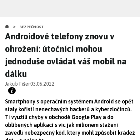
Přejít
k
hlavnímu
>
obsahu
BEZPEČNOST
Androidové telefony znovu v
ohrožení: útočníci mohou
jednoduše ovládat váš mobil na
dálku
Jakub Fišer
03.06.2022
Smartphony s operačním systémem Android se opět
staly kořistí nenechavých hackerů a kyberzločinců.
Ti využili chyby v obchodě Google Play a do
oblíbených aplikací s víc jak milionem stažení
zavedli nebezpečný kód, který mohl způsobit krádež