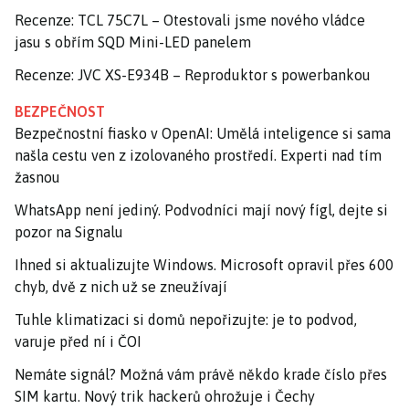
Recenze: TCL 75C7L – Otestovali jsme nového vládce
jasu s obřím SQD Mini-LED panelem
Recenze: JVC XS-E934B – Reproduktor s powerbankou
BEZPEČNOST
Bezpečnostní fiasko v OpenAI: Umělá inteligence si sama
našla cestu ven z izolovaného prostředí. Experti nad tím
žasnou
WhatsApp není jediný. Podvodníci mají nový fígl, dejte si
pozor na Signalu
Ihned si aktualizujte Windows. Microsoft opravil přes 600
chyb, dvě z nich už se zneužívají
Tuhle klimatizaci si domů nepořizujte: je to podvod,
varuje před ní i ČOI
Nemáte signál? Možná vám právě někdo krade číslo přes
SIM kartu. Nový trik hackerů ohrožuje i Čechy