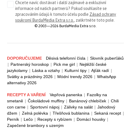
Chcete navíc dostávat i další zajímavé a exkluzivní
informace od našich partnerů? Pokud souhlasíte se
zpracováním údajů k tomuto účelu podle
Zásad ochrany
soukromí BurdaMedia Extra s.r.o.
, zaškrtněte toto pole.
© 2003—2026 BurdaMedia Extra s.r.o.
DOPORUČUJEME
Děsivá telefonní čísla
|
Slovník puberťáků
|
Partnerský horoskop
|
Pick me girl
|
Nejtěžší české
jazykolamy
|
Láska a vztahy
|
Kulturní tipy
|
Ajťák radí
|
Svátky a prázdniny 2026
|
Módní trendy 2026
|
WhatsApp
alternativy 2026
RECEPTY A VAŘENÍ
Vepřová panenka
|
Fazolky na
smetaně
|
Čokoládové muffiny
|
Banánový chlebíček
|
Chili
con carne
|
Sportovní nápoj
|
Zálivky na salát
|
Jahodový
džem
|
Zelná polévka
|
Třešňová bublanina
|
Sekaná recept
|
Perník
|
Lečo
|
Recepty s rybízem
|
Domácí housky
|
Zapečené brambory s uzeným