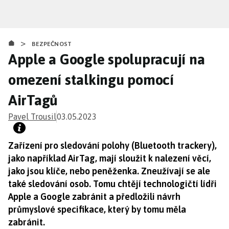
Přejít
k
hlavnímu
>
obsahu
BEZPEČNOST
Apple a Google spolupracují na
omezení stalkingu pomocí
AirTagů
Pavel Trousil
03.05.2023
Zařízení pro sledování polohy (Bluetooth trackery),
jako například AirTag, mají sloužit k nalezení věcí,
jako jsou klíče, nebo peněženka. Zneužívají se ale
také sledování osob. Tomu chtějí technologičtí lídři
Apple a Google zabránit a předložili návrh
průmyslové specifikace, který by tomu měla
zabránit.