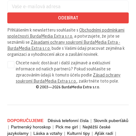
ODEBÍRAT
Přihlášením k newsletteru souhlasíte s
Obchodními podmínkami
společnosti BurdaMedia Extra s.r.o.
a potvrzujete, že jste se
seznámili se
Zásadami ochrany soukromí BurdaMedia Extra -
BurdaMedia Extra s.r.o.
bude s Vašimi údaji pracovat zejména k
organizaci a vyhodnocení akce a zasílání novinek.
Chcete navíc dostávat i další zajímavé a exkluzivní
informace od našich partnerů? Pokud souhlasíte se
zpracováním údajů k tomuto účelu podle
Zásad ochrany
soukromí BurdaMedia Extra s.r.o.
, zaškrtněte toto pole.
© 2003—2026 BurdaMedia Extra s.r.o.
DOPORUČUJEME
Děsivá telefonní čísla
|
Slovník puberťáků
|
Partnerský horoskop
|
Pick me girl
|
Nejtěžší české
jazykolamy
|
Láska a vztahy
|
Kulturní tipy
|
Ajťák radí
|