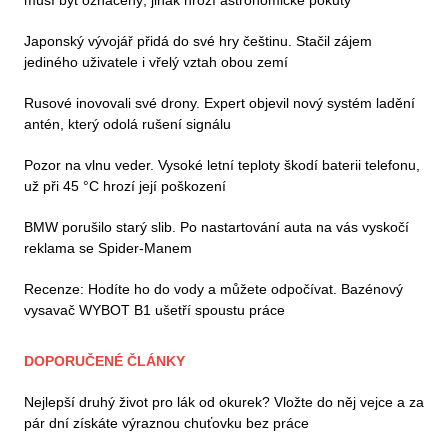
Japonský vývojář přidá do své hry češtinu. Stačil zájem
jediného uživatele i vřelý vztah obou zemí
Rusové inovovali své drony. Expert objevil nový systém ladění
antén, který odolá rušení signálu
Pozor na vlnu veder. Vysoké letní teploty škodí baterii telefonu,
už při 45 °C hrozí její poškození
BMW porušilo starý slib. Po nastartování auta na vás vyskočí
reklama se Spider-Manem
Recenze: Hodíte ho do vody a můžete odpočívat. Bazénový
vysavač WYBOT B1 ušetří spoustu práce
DOPORUČENÉ ČLÁNKY
Nejlepší druhý život pro lák od okurek? Vložte do něj vejce a za
pár dní získáte výraznou chuťovku bez práce