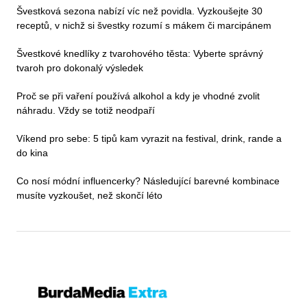
Švestková sezona nabízí víc než povidla. Vyzkoušejte 30
receptů, v nichž si švestky rozumí s mákem či marcipánem
Švestkové knedlíky z tvarohového těsta: Vyberte správný
tvaroh pro dokonalý výsledek
Proč se při vaření používá alkohol a kdy je vhodné zvolit
náhradu. Vždy se totiž neodpaří
Víkend pro sebe: 5 tipů kam vyrazit na festival, drink, rande a
do kina
Co nosí módní influencerky? Následující barevné kombinace
musíte vyzkoušet, než skončí léto