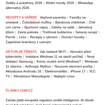
Svátky a prázdniny 2026
|
Módní trendy 2026
|
WhatsApp
alternativy 2026
RECEPTY A VAŘENÍ
Vepřová panenka
|
Fazolky na
smetaně
|
Čokoládové muffiny
|
Banánový chlebíček
|
Chili
con carne
|
Sportovní nápoj
|
Zálivky na salát
|
Jahodový
džem
|
Zelná polévka
|
Třešňová bublanina
|
Sekaná recept
|
Perník
|
Lečo
|
Recepty s rybízem
|
Domácí housky
|
Zapečené brambory s uzeným
AKTUÁLNÍ TÉMATA
Jak nastavit Wi-Fi
|
Varování před
kyberútoky
|
Instalace Windows 11 na starší počítač
|
Nový
skládací Samsung
|
Konec modré smrti Windows?
|
Windows
11 zdarma
|
Anthropic Mythos
|
Nouzové otevírání pračky
|
Aktualizace Androidu 16
|
Elektromobilita
|
iPhone 17
|
VLC
TV
|
Klimatizace Maoudegola
|
Nejlepší Linux
ČLÁNKY CHIP.CZ
Začala platit evropská regulace umělé inteligence. AI obsah
musí být označený, jinak hrozí astronomické pokuty