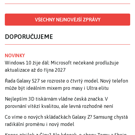
VŠECHNY NEJNOVĚJŠÍ ZPRÁVY
DOPORUČUJEME
NOVINKY
Windows 10 žije dál: Microsoft nečekaně prodlužuje
aktualizace až do října 2027
Řada Galaxy S27 se rozroste o čtvrtý model. Nový telefon
může být ideálním mixem pro masy i Ultra elitu
Nejlepším 3D tiskárnám vládne česká značka. V
porovnání vítězí kvalitou, ale levná rozhodně není
Co víme o nových skládačkách Galaxy Z? Samsung chystá
radikální proměnu i nový model
Konec zásilek z Číny? Ale kdepak, e-shopy Temu a Shein