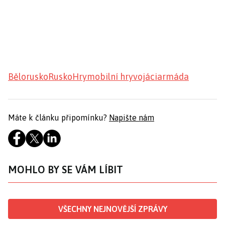
Bělorusko
Rusko
Hry
mobilní hry
vojáci
armáda
Máte k článku připomínku?
Napište nám
MOHLO BY SE VÁM LÍBIT
VŠECHNY NEJNOVĚJŠÍ ZPRÁVY