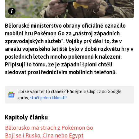
Běloruské ministerstvo obrany oficiálně označilo
mobilní hru Pokémon Go za „nástroj západních
zpravodajských služeb“. Vojáky prý děsí to, že v
areálu vojenského letiště bylo v době rozkvětu hry v
posledních letech mnoho pokémonů k nalezení.
Připisují to tomu, že je západní špioni chtěli
sledovat prostřednictvím mobilních telefonů.
Líbí se vám tento článek? Přidejte si Chip.cz do Google
zpráv,
stačí jedno kliknutí!
Kapitoly článku
Bělorusko má strach z Pokémon Go
Bojí se i Rusko, Čína nebo Egypt