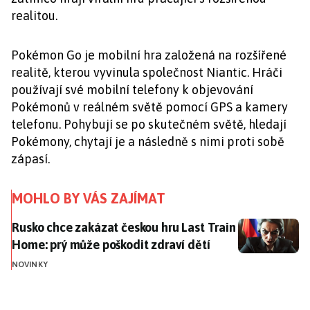
realitou.
Pokémon Go je mobilní hra založená na rozšířené
realitě, kterou vyvinula společnost Niantic. Hráči
používají své mobilní telefony k objevování
Pokémonů v reálném světě pomocí GPS a kamery
telefonu. Pohybují se po skutečném světě, hledají
Pokémony, chytají je a následně s nimi proti sobě
zápasí.
MOHLO BY VÁS ZAJÍMAT
Rusko chce zakázat českou hru Last Train Home: prý 
Rusko chce zakázat českou hru Last Train
Home: prý může poškodit zdraví dětí
NOVINKY