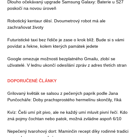
Dlouho očekávaný upgrade Samsung Galaxy: Baterie u S27
poskočí na novou úroveň
Robotický kentaur děsí. Dvoumetrový robot má ale
zachraňovat životy
Futuristické taxi bez řidiče je zase o krok blíž. Bude si s vámi
povídat a řekne, kolem kterých památek jedete
Google omezuje možnosti bezplatného Gmailu, zlobí se
uživatelé. V lednu ukončí odesílání zpráv z adres třetích stran
DOPORUČENÉ ČLÁNKY
Grilovaný květák se salsou z pečených paprik podle Jana
Punčocháře: Doby prachsprostého hermelínu skončily, říká
Kvíz: Češi umí pít pivo, ale ne každý umí mluvit pivní řečí. Kdo
zná pojmy čochtan nebo patok, možná zvládne aspoň 6/10
Nepečený tvarohový dort: Maminčin recept díky rodinné tradici