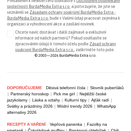
Přihlášením k newsletteru souhlasíte s
Obchodními podmínkami
společnosti BurdaMedia Extra s.r.o.
a potvrzujete, že jste se
seznámili se
Zásadami ochrany soukromí BurdaMedia Extra -
BurdaMedia Extra s.r.o.
bude s Vašimi údaji pracovat zejména k
organizaci a vyhodnocení akce a zasílání novinek.
Chcete navíc dostávat i další zajímavé a exkluzivní
informace od našich partnerů? Pokud souhlasíte se
zpracováním údajů k tomuto účelu podle
Zásad ochrany
soukromí BurdaMedia Extra s.r.o.
, zaškrtněte toto pole.
© 2003—2026 BurdaMedia Extra s.r.o.
DOPORUČUJEME
Děsivá telefonní čísla
|
Slovník puberťáků
|
Partnerský horoskop
|
Pick me girl
|
Nejtěžší české
jazykolamy
|
Láska a vztahy
|
Kulturní tipy
|
Ajťák radí
|
Svátky a prázdniny 2026
|
Módní trendy 2026
|
WhatsApp
alternativy 2026
RECEPTY A VAŘENÍ
Vepřová panenka
|
Fazolky na
smetaně
|
Čokoládové muffiny
|
Banánový chlebíček
|
Chili