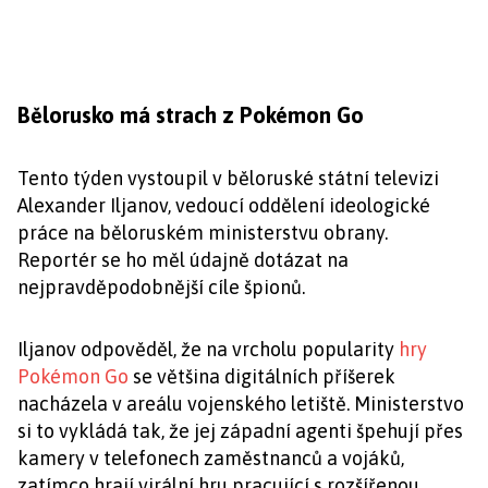
Bělorusko má strach z Pokémon Go
Tento týden vystoupil v běloruské státní televizi
Alexander Iljanov, vedoucí oddělení ideologické
práce na běloruském ministerstvu obrany.
Reportér se ho měl údajně dotázat na
nejpravděpodobnější cíle špionů.
Iljanov odpověděl, že na vrcholu popularity
hry
Pokémon Go
se většina digitálních příšerek
nacházela v areálu vojenského letiště. Ministerstvo
si to vykládá tak, že jej západní agenti špehují přes
kamery v telefonech zaměstnanců a vojáků,
zatímco hrají virální hru pracující s rozšířenou