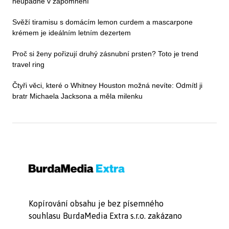
neupadne v zapomnění
Svěží tiramisu s domácím lemon curdem a mascarpone
krémem je ideálním letním dezertem
Proč si ženy pořizují druhý zásnubní prsten? Toto je trend
travel ring
Čtyři věci, které o Whitney Houston možná nevíte: Odmítl ji
bratr Michaela Jacksona a měla milenku
Kopírování obsahu je bez písemného
souhlasu BurdaMedia Extra s.r.o. zakázano