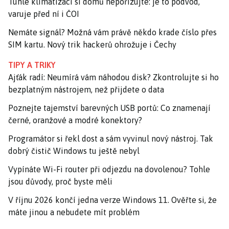
Tuhle klimatizaci si domů nepořizujte: je to podvod,
varuje před ní i ČOI
Nemáte signál? Možná vám právě někdo krade číslo přes
SIM kartu. Nový trik hackerů ohrožuje i Čechy
TIPY A TRIKY
Ajťák radí: Neumírá vám náhodou disk? Zkontrolujte si ho
bezplatným nástrojem, než přijdete o data
Poznejte tajemství barevných USB portů: Co znamenají
černé, oranžové a modré konektory?
Programátor si řekl dost a sám vyvinul nový nástroj. Tak
dobrý čistič Windows tu ještě nebyl
Vypínáte Wi-Fi router při odjezdu na dovolenou? Tohle
jsou důvody, proč byste měli
V říjnu 2026 končí jedna verze Windows 11. Ověřte si, že
máte jinou a nebudete mít problém