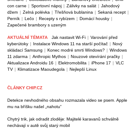
con carne
|
Sportovní nápoj
|
Zálivky na salát
|
Jahodový
džem
|
Zelná polévka
|
Třešňová bublanina
|
Sekaná recept
|
Perník
|
Lečo
|
Recepty s rybízem
|
Domácí housky
|
Zapečené brambory s uzeným
AKTUÁLNÍ TÉMATA
Jak nastavit Wi-Fi
|
Varování před
kyberútoky
|
Instalace Windows 11 na starší počítač
|
Nový
skládací Samsung
|
Konec modré smrti Windows?
|
Windows
11 zdarma
|
Anthropic Mythos
|
Nouzové otevírání pračky
|
Aktualizace Androidu 16
|
Elektromobilita
|
iPhone 17
|
VLC
TV
|
Klimatizace Maoudegola
|
Nejlepší Linux
ČLÁNKY CHIP.CZ
Detekce nevhodného obsahu rozmazala video se psem. Apple
mu na bříšku našel „nahotu“
Chytrý trik, jak odradit zloděje: Majitelé karavanů schválně
nechávají v autě svůj starý mobil