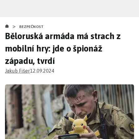
Přejít
k
hlavnímu
>
obsahu
BEZPEČNOST
Běloruská armáda má strach z
mobilní hry: jde o špionáž
západu, tvrdí
Jakub Fišer
12.09.2024