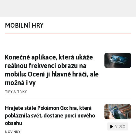
Přejít
k
hlavnímu
MOBILNÍ HRY
obsahu
Konečně aplikace, která ukáže reálnou frekv
Konečně aplikace, která ukáže
reálnou frekvenci obrazu na
mobilu: Ocení ji hlavně hráči, ale
možná i vy
TIPY A TRIKY
Hrajete stále Pokémon Go: hra, která pobláznila svět
Hrajete stále Pokémon Go: hra, která
pobláznila svět, dostane porci nového
obsahu
VIDEO
NOVINKY