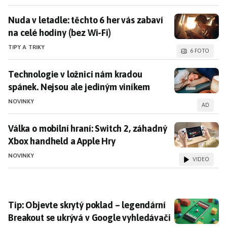
Nuda v letadle: těchto 6 her vás zabaví na celé hodiny
Nuda v letadle: těchto 6 her vás zabaví
na celé hodiny (bez Wi-Fi)
TIPY A TRIKY
6 FOTO
Technologie v ložnici nám kradou spánek. Nejsou ale
Technologie v ložnici nám kradou
spánek. Nejsou ale jediným viníkem
NOVINKY
AD
Válka o mobilní hraní: Switch 2, záhadný Xbox handhe
Válka o mobilní hraní: Switch 2, záhadný
Xbox handheld a Apple Hry
NOVINKY
VIDEO
Tip: Objevte skrytý poklad – legendární Breakout se 
Tip: Objevte skrytý poklad – legendární
Breakout se ukrývá v Google vyhledávači