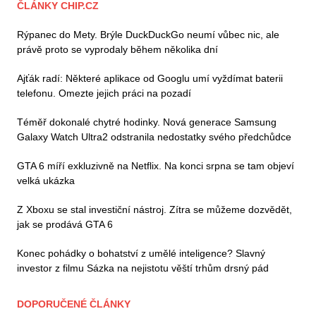
ČLÁNKY CHIP.CZ
Rýpanec do Mety. Brýle DuckDuckGo neumí vůbec nic, ale
právě proto se vyprodaly během několika dní
Ajťák radí: Některé aplikace od Googlu umí vyždímat baterii
telefonu. Omezte jejich práci na pozadí
Téměř dokonalé chytré hodinky. Nová generace Samsung
Galaxy Watch Ultra2 odstranila nedostatky svého předchůdce
GTA 6 míří exkluzivně na Netflix. Na konci srpna se tam objeví
velká ukázka
Z Xboxu se stal investiční nástroj. Zítra se můžeme dozvědět,
jak se prodává GTA 6
Konec pohádky o bohatství z umělé inteligence? Slavný
investor z filmu Sázka na nejistotu věští trhům drsný pád
DOPORUČENÉ ČLÁNKY