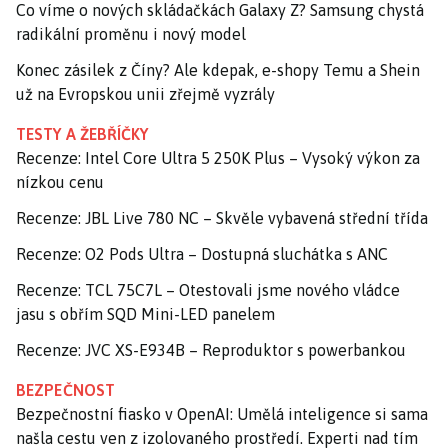
Co víme o nových skládačkách Galaxy Z? Samsung chystá
radikální proměnu i nový model
Konec zásilek z Číny? Ale kdepak, e-shopy Temu a Shein
už na Evropskou unii zřejmě vyzrály
TESTY A ŽEBŘÍČKY
Recenze: Intel Core Ultra 5 250K Plus – Vysoký výkon za
nízkou cenu
Recenze: JBL Live 780 NC – Skvěle vybavená střední třída
Recenze: O2 Pods Ultra – Dostupná sluchátka s ANC
Recenze: TCL 75C7L – Otestovali jsme nového vládce
jasu s obřím SQD Mini-LED panelem
Recenze: JVC XS-E934B – Reproduktor s powerbankou
BEZPEČNOST
Bezpečnostní fiasko v OpenAI: Umělá inteligence si sama
našla cestu ven z izolovaného prostředí. Experti nad tím