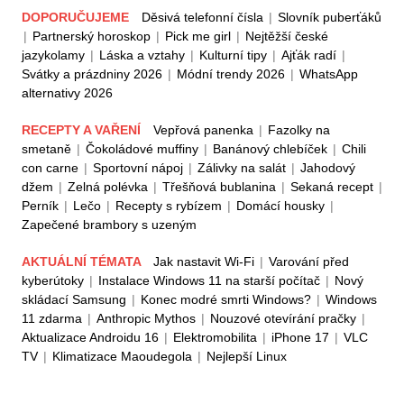
DOPORUČUJEME
Děsivá telefonní čísla
|
Slovník puberťáků
|
Partnerský horoskop
|
Pick me girl
|
Nejtěžší české
jazykolamy
|
Láska a vztahy
|
Kulturní tipy
|
Ajťák radí
|
Svátky a prázdniny 2026
|
Módní trendy 2026
|
WhatsApp
alternativy 2026
RECEPTY A VAŘENÍ
Vepřová panenka
|
Fazolky na
smetaně
|
Čokoládové muffiny
|
Banánový chlebíček
|
Chili
con carne
|
Sportovní nápoj
|
Zálivky na salát
|
Jahodový
džem
|
Zelná polévka
|
Třešňová bublanina
|
Sekaná recept
|
Perník
|
Lečo
|
Recepty s rybízem
|
Domácí housky
|
Zapečené brambory s uzeným
AKTUÁLNÍ TÉMATA
Jak nastavit Wi-Fi
|
Varování před
kyberútoky
|
Instalace Windows 11 na starší počítač
|
Nový
skládací Samsung
|
Konec modré smrti Windows?
|
Windows
11 zdarma
|
Anthropic Mythos
|
Nouzové otevírání pračky
|
Aktualizace Androidu 16
|
Elektromobilita
|
iPhone 17
|
VLC
TV
|
Klimatizace Maoudegola
|
Nejlepší Linux