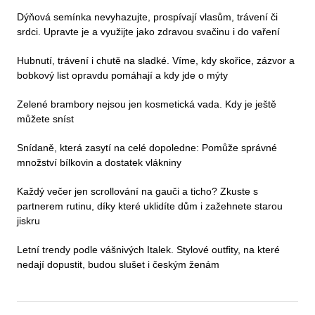
Dýňová semínka nevyhazujte, prospívají vlasům, trávení či
srdci. Upravte je a využijte jako zdravou svačinu i do vaření
Hubnutí, trávení i chutě na sladké. Víme, kdy skořice, zázvor a
bobkový list opravdu pomáhají a kdy jde o mýty
Zelené brambory nejsou jen kosmetická vada. Kdy je ještě
můžete sníst
Snídaně, která zasytí na celé dopoledne: Pomůže správné
množství bílkovin a dostatek vlákniny
Každý večer jen scrollování na gauči a ticho? Zkuste s
partnerem rutinu, díky které uklidíte dům i zažehnete starou
jiskru
Letní trendy podle vášnivých Italek. Stylové outfity, na které
nedají dopustit, budou slušet i českým ženám