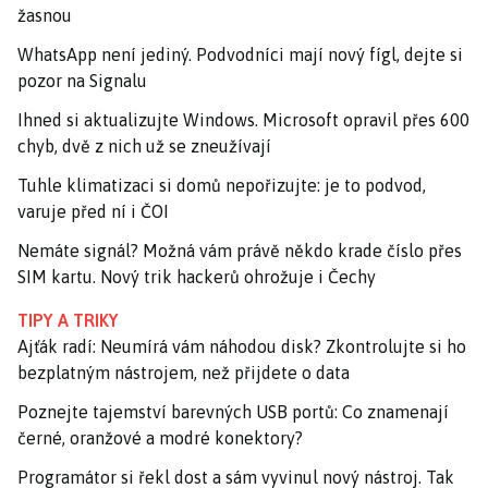
žasnou
WhatsApp není jediný. Podvodníci mají nový fígl, dejte si
pozor na Signalu
Ihned si aktualizujte Windows. Microsoft opravil přes 600
chyb, dvě z nich už se zneužívají
Tuhle klimatizaci si domů nepořizujte: je to podvod,
varuje před ní i ČOI
Nemáte signál? Možná vám právě někdo krade číslo přes
SIM kartu. Nový trik hackerů ohrožuje i Čechy
TIPY A TRIKY
Ajťák radí: Neumírá vám náhodou disk? Zkontrolujte si ho
bezplatným nástrojem, než přijdete o data
Poznejte tajemství barevných USB portů: Co znamenají
černé, oranžové a modré konektory?
Programátor si řekl dost a sám vyvinul nový nástroj. Tak