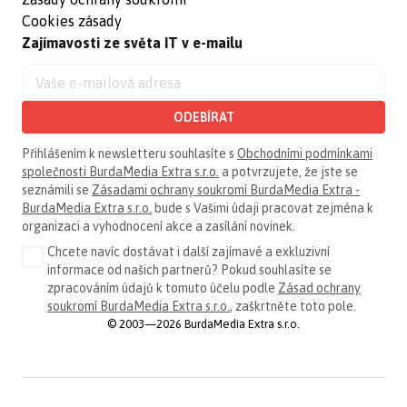
Cookies zásady
Zajímavosti ze světa IT v e-mailu
ODEBÍRAT
Přihlášením k newsletteru souhlasíte s
Obchodními podmínkami
společnosti BurdaMedia Extra s.r.o.
a potvrzujete, že jste se
seznámili se
Zásadami ochrany soukromí BurdaMedia Extra -
BurdaMedia Extra s.r.o.
bude s Vašimi údaji pracovat zejména k
organizaci a vyhodnocení akce a zasílání novinek.
Chcete navíc dostávat i další zajímavé a exkluzivní
informace od našich partnerů? Pokud souhlasíte se
zpracováním údajů k tomuto účelu podle
Zásad ochrany
soukromí BurdaMedia Extra s.r.o.
, zaškrtněte toto pole.
© 2003—2026 BurdaMedia Extra s.r.o.