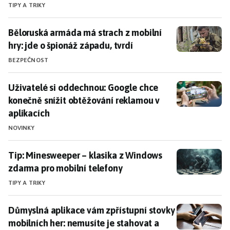
TIPY A TRIKY
Běloruská armáda má strach z mobilní hry: jde o špion
Běloruská armáda má strach z mobilní
hry: jde o špionáž západu, tvrdí
BEZPEČNOST
Uživatelé si oddechnou: Google chce konečně snížit 
Uživatelé si oddechnou: Google chce
konečně snížit obtěžování reklamou v
aplikacích
NOVINKY
Tip: Minesweeper – klasika z Windows zdarma pro mob
Tip: Minesweeper – klasika z Windows
zdarma pro mobilní telefony
TIPY A TRIKY
Důmyslná aplikace vám zpřístupní stovky mobilních h
Důmyslná aplikace vám zpřístupní stovky
mobilních her: nemusíte je stahovat a