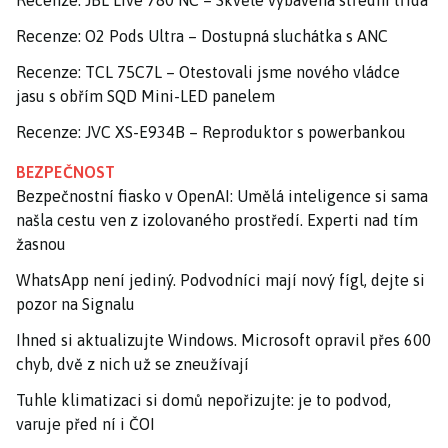
Recenze: O2 Pods Ultra – Dostupná sluchátka s ANC
Recenze: TCL 75C7L – Otestovali jsme nového vládce
jasu s obřím SQD Mini-LED panelem
Recenze: JVC XS-E934B – Reproduktor s powerbankou
BEZPEČNOST
Bezpečnostní fiasko v OpenAI: Umělá inteligence si sama
našla cestu ven z izolovaného prostředí. Experti nad tím
žasnou
WhatsApp není jediný. Podvodníci mají nový fígl, dejte si
pozor na Signalu
Ihned si aktualizujte Windows. Microsoft opravil přes 600
chyb, dvě z nich už se zneužívají
Tuhle klimatizaci si domů nepořizujte: je to podvod,
varuje před ní i ČOI