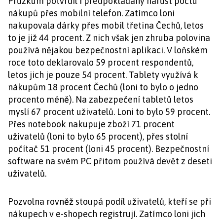
Průzkum potvrdil i předpokládaný nárůst počtu
nákupů přes mobilní telefon. Zatímco loni
nakupovala dárky přes mobil třetina Čechů, letos
to je již 44 procent. Z nich však jen zhruba polovina
používá nějakou bezpečnostní aplikaci. V loňském
roce toto deklarovalo 59 procent respondentů,
letos jich je pouze 54 procent. Tablety využívá k
nákupům 18 procent Čechů (loni to bylo o jedno
procento méně). Na zabezpečení tabletů letos
myslí 67 procent uživatelů. Loni to bylo 59 procent.
Přes notebook nakupuje zboží 71 procent
uživatelů (loni to bylo 65 procent), přes stolní
počítač 51 procent (loni 45 procent). Bezpečnostní
software na svém PC přitom používá devět z deseti
uživatelů.
Pozvolna rovněž stoupá podíl uživatelů, kteří se při
nákupech v e-shopech registrují. Zatímco loni jich