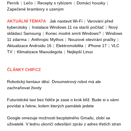
Perník
|
Lečo
|
Recepty s rybízem
|
Domácí housky
|
Zapečené brambory s uzeným
AKTUÁLNÍ TÉMATA
Jak nastavit Wi-Fi
|
Varování před
kyberútoky
|
Instalace Windows 11 na starší počítač
|
Nový
skládací Samsung
|
Konec modré smrti Windows?
|
Windows
11 zdarma
|
Anthropic Mythos
|
Nouzové otevírání pračky
|
Aktualizace Androidu 16
|
Elektromobilita
|
iPhone 17
|
VLC
TV
|
Klimatizace Maoudegola
|
Nejlepší Linux
ČLÁNKY CHIP.CZ
Robotický kentaur děsí. Dvoumetrový robot má ale
zachraňovat životy
Futuristické taxi bez řidiče je zase o krok blíž. Bude si s vámi
povídat a řekne, kolem kterých památek jedete
Google omezuje možnosti bezplatného Gmailu, zlobí se
uživatelé. V lednu ukončí odesílání zpráv z adres třetích stran