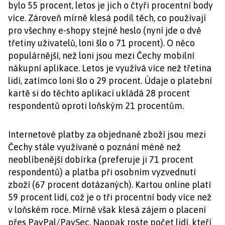
bylo 55 procent, letos je jich o čtyři procentní body
více. Zároveň mírně klesá podíl těch, co používají
pro všechny e-shopy stejné heslo (nyní jde o dvě
třetiny uživatelů, loni šlo o 71 procent). O něco
populárnější, než loni jsou mezi Čechy mobilní
nákupní aplikace. Letos je využívá více než třetina
lidí, zatímco loni šlo o 29 procent. Údaje o platební
kartě si do těchto aplikací ukládá 28 procent
respondentů oproti loňským 21 procentům.
Internetové platby za objednané zboží jsou mezi
Čechy stále využívané o poznání méně než
neoblíbenější dobírka (preferuje ji 71 procent
respondentů) a platba při osobním vyzvednutí
zboží (67 procent dotázaných). Kartou online platí
59 procent lidí, což je o tři procentní body více než
v loňském roce. Mírně však klesá zájem o placení
přes PayPal/PaySec. Naopak roste počet lidí, kteří