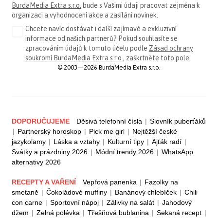
BurdaMedia Extra s.r.o.
bude s Vašimi údaji pracovat zejména k
organizaci a vyhodnocení akce a zasílání novinek.
Chcete navíc dostávat i další zajímavé a exkluzivní
informace od našich partnerů? Pokud souhlasíte se
zpracováním údajů k tomuto účelu podle
Zásad ochrany
soukromí BurdaMedia Extra s.r.o.
, zaškrtněte toto pole.
© 2003—2026 BurdaMedia Extra s.r.o.
DOPORUČUJEME
Děsivá telefonní čísla
|
Slovník puberťáků
|
Partnerský horoskop
|
Pick me girl
|
Nejtěžší české
jazykolamy
|
Láska a vztahy
|
Kulturní tipy
|
Ajťák radí
|
Svátky a prázdniny 2026
|
Módní trendy 2026
|
WhatsApp
alternativy 2026
RECEPTY A VAŘENÍ
Vepřová panenka
|
Fazolky na
smetaně
|
Čokoládové muffiny
|
Banánový chlebíček
|
Chili
con carne
|
Sportovní nápoj
|
Zálivky na salát
|
Jahodový
džem
|
Zelná polévka
|
Třešňová bublanina
|
Sekaná recept
|