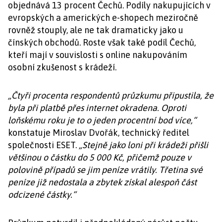
objednává 13 procent Čechů. Podíly nakupujících v
evropských a amerických e-shopech meziročně
rovněž stouply, ale ne tak dramaticky jako u
čínských obchodů. Roste však také podíl Čechů,
kteří mají v souvislosti s online nakupováním
osobní zkušenost s krádeží.
„Čtyři procenta respondentů průzkumu připustila, že
byla při platbě přes internet okradena. Oproti
loňskému roku je to o jeden procentní bod více,“
konstatuje Miroslav Dvořák, technický ředitel
společnosti ESET.
„Stejně jako loni při krádeži přišli
většinou o částku do 5 000 Kč, přičemž pouze v
polovině případů se jim peníze vrátily. Třetina své
peníze již nedostala a zbytek získal alespoň část
odcizené částky.“