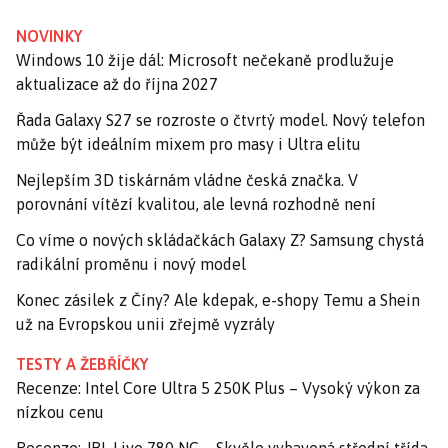
NOVINKY
Windows 10 žije dál: Microsoft nečekaně prodlužuje
aktualizace až do října 2027
Řada Galaxy S27 se rozroste o čtvrtý model. Nový telefon
může být ideálním mixem pro masy i Ultra elitu
Nejlepším 3D tiskárnám vládne česká značka. V
porovnání vítězí kvalitou, ale levná rozhodně není
Co víme o nových skládačkách Galaxy Z? Samsung chystá
radikální proměnu i nový model
Konec zásilek z Číny? Ale kdepak, e-shopy Temu a Shein
už na Evropskou unii zřejmě vyzrály
TESTY A ŽEBŘÍČKY
Recenze: Intel Core Ultra 5 250K Plus – Vysoký výkon za
nízkou cenu
Recenze: JBL Live 780 NC – Skvěle vybavená střední třída