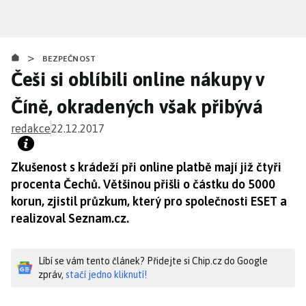
Přejít
k
hlavnímu
>
obsahu
BEZPEČNOST
Češi si oblíbili online nákupy v
Číně, okradených však přibývá
redakce
22.12.2017
Zkušenost s krádeží při online platbě mají již čtyři
procenta Čechů. Většinou přišli o částku do 5000
korun, zjistil průzkum, který pro společnosti ESET a
realizoval Seznam.cz.
Líbí se vám tento článek? Přidejte si Chip.cz do Google
zpráv,
stačí jedno kliknutí!