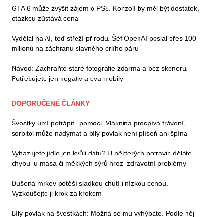
GTA 6 může zvýšit zájem o PS5. Konzolí by měl být dostatek,
otázkou zůstává cena
Vydělal na AI, teď střeží přírodu. Šéf OpenAI poslal přes 100
milionů na záchranu slavného orlího páru
Návod: Zachraňte staré fotografie zdarma a bez skeneru.
Potřebujete jen negativ a dva mobily
DOPORUČENÉ ČLÁNKY
Švestky umí potrápit i pomoci. Vláknina prospívá trávení,
sorbitol může nadýmat a bílý povlak není plíseň ani špína
Vyhazujete jídlo jen kvůli datu? U některých potravin děláte
chybu, u masa či měkkých sýrů hrozí zdravotní problémy
Dušená mrkev potěší sladkou chutí i nízkou cenou.
Vyzkoušejte ji krok za krokem
Bílý povlak na švestkách: Možná se mu vyhýbáte. Podle něj