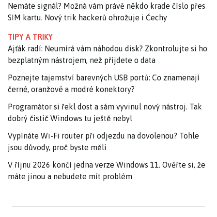
Nemáte signál? Možná vám právě někdo krade číslo přes
SIM kartu. Nový trik hackerů ohrožuje i Čechy
TIPY A TRIKY
Ajťák radí: Neumírá vám náhodou disk? Zkontrolujte si ho
bezplatným nástrojem, než přijdete o data
Poznejte tajemství barevných USB portů: Co znamenají
černé, oranžové a modré konektory?
Programátor si řekl dost a sám vyvinul nový nástroj. Tak
dobrý čistič Windows tu ještě nebyl
Vypínáte Wi-Fi router při odjezdu na dovolenou? Tohle
jsou důvody, proč byste měli
V říjnu 2026 končí jedna verze Windows 11. Ověřte si, že
máte jinou a nebudete mít problém