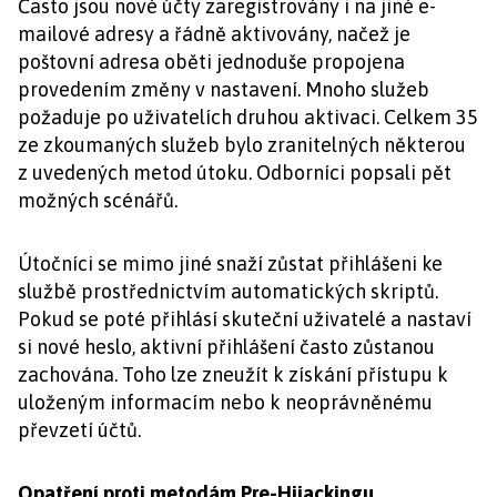
Často jsou nové účty zaregistrovány i na jiné e-
mailové adresy a řádně aktivovány, načež je
poštovní adresa oběti jednoduše propojena
provedením změny v nastavení. Mnoho služeb
požaduje po uživatelích druhou aktivaci. Celkem 35
ze zkoumaných služeb bylo zranitelných některou
z uvedených metod útoku. Odborníci popsali pět
možných scénářů.
Útočníci se mimo jiné snaží zůstat přihlášeni ke
službě prostřednictvím automatických skriptů.
Pokud se poté přihlásí skuteční uživatelé a nastaví
si nové heslo, aktivní přihlášení často zůstanou
zachována. Toho lze zneužít k získání přístupu k
uloženým informacím nebo k neoprávněnému
převzetí účtů.
Opatření proti metodám Pre-Hijackingu