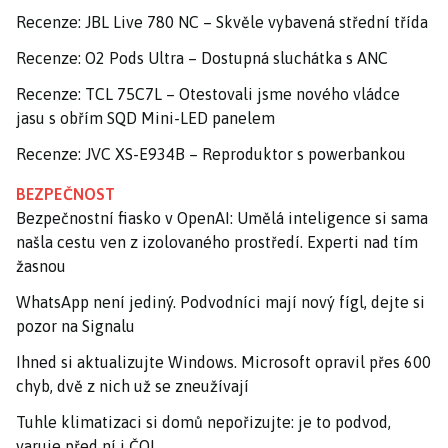
Recenze: JBL Live 780 NC – Skvěle vybavená střední třída
Recenze: O2 Pods Ultra – Dostupná sluchátka s ANC
Recenze: TCL 75C7L – Otestovali jsme nového vládce
jasu s obřím SQD Mini-LED panelem
Recenze: JVC XS-E934B – Reproduktor s powerbankou
BEZPEČNOST
Bezpečnostní fiasko v OpenAI: Umělá inteligence si sama
našla cestu ven z izolovaného prostředí. Experti nad tím
žasnou
WhatsApp není jediný. Podvodníci mají nový fígl, dejte si
pozor na Signalu
Ihned si aktualizujte Windows. Microsoft opravil přes 600
chyb, dvě z nich už se zneužívají
Tuhle klimatizaci si domů nepořizujte: je to podvod,
varuje před ní i ČOI