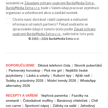
seznámili se
Zásadami ochrany soukromí BurdaMedia Extra -
BurdaMedia Extra s.r.o.
bude s Vašimi údaji pracovat zejména k
organizaci a vyhodnocení akce a zasílání novinek.
Chcete navíc dostávat i další zajímavé a exkluzivní
informace od našich partnerů? Pokud souhlasíte se
zpracováním údajů k tomuto účelu podle
Zásad ochrany
soukromí BurdaMedia Extra s.r.o.
, zaškrtněte toto pole.
© 2003—2026 BurdaMedia Extra s.r.o.
DOPORUČUJEME
Děsivá telefonní čísla
|
Slovník puberťáků
|
Partnerský horoskop
|
Pick me girl
|
Nejtěžší české
jazykolamy
|
Láska a vztahy
|
Kulturní tipy
|
Ajťák radí
|
Svátky a prázdniny 2026
|
Módní trendy 2026
|
WhatsApp
alternativy 2026
RECEPTY A VAŘENÍ
Vepřová panenka
|
Fazolky na
smetaně
|
Čokoládové muffiny
|
Banánový chlebíček
|
Chili
con carne
|
Sportovní nápoj
|
Zálivky na salát
|
Jahodový