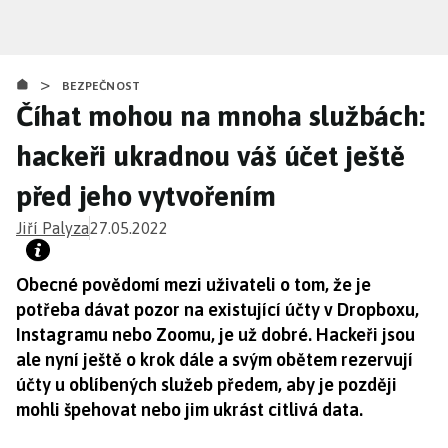
Přejít
k
hlavnímu
>
obsahu
BEZPEČNOST
Číhat mohou na mnoha službách:
hackeři ukradnou váš účet ještě
před jeho vytvořením
Jiří Palyza
27.05.2022
Obecné povědomí mezi uživateli o tom, že je
potřeba dávat pozor na existující účty v Dropboxu,
Instagramu nebo Zoomu, je už dobré. Hackeři jsou
ale nyní ještě o krok dále a svým obětem rezervují
účty u oblíbených služeb předem, aby je později
mohli špehovat nebo jim ukrást citlivá data.