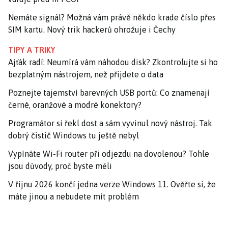
Nemáte signál? Možná vám právě někdo krade číslo přes
SIM kartu. Nový trik hackerů ohrožuje i Čechy
TIPY A TRIKY
Ajťák radí: Neumírá vám náhodou disk? Zkontrolujte si ho
bezplatným nástrojem, než přijdete o data
Poznejte tajemství barevných USB portů: Co znamenají
černé, oranžové a modré konektory?
Programátor si řekl dost a sám vyvinul nový nástroj. Tak
dobrý čistič Windows tu ještě nebyl
Vypínáte Wi-Fi router při odjezdu na dovolenou? Tohle
jsou důvody, proč byste měli
V říjnu 2026 končí jedna verze Windows 11. Ověřte si, že
máte jinou a nebudete mít problém