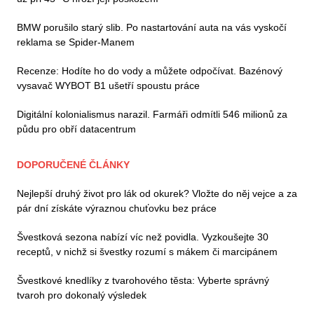
BMW porušilo starý slib. Po nastartování auta na vás vyskočí
reklama se Spider-Manem
Recenze: Hodíte ho do vody a můžete odpočívat. Bazénový
vysavač WYBOT B1 ušetří spoustu práce
Digitální kolonialismus narazil. Farmáři odmítli 546 milionů za
půdu pro obří datacentrum
DOPORUČENÉ ČLÁNKY
Nejlepší druhý život pro lák od okurek? Vložte do něj vejce a za
pár dní získáte výraznou chuťovku bez práce
Švestková sezona nabízí víc než povidla. Vyzkoušejte 30
receptů, v nichž si švestky rozumí s mákem či marcipánem
Švestkové knedlíky z tvarohového těsta: Vyberte správný
tvaroh pro dokonalý výsledek