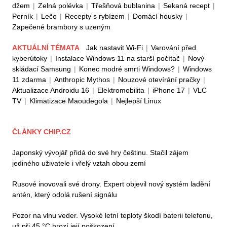
džem
|
Zelná polévka
|
Třešňová bublanina
|
Sekaná recept
|
Perník
|
Lečo
|
Recepty s rybízem
|
Domácí housky
|
Zapečené brambory s uzeným
AKTUÁLNÍ TÉMATA
Jak nastavit Wi-Fi
|
Varování před
kyberútoky
|
Instalace Windows 11 na starší počítač
|
Nový
skládací Samsung
|
Konec modré smrti Windows?
|
Windows
11 zdarma
|
Anthropic Mythos
|
Nouzové otevírání pračky
|
Aktualizace Androidu 16
|
Elektromobilita
|
iPhone 17
|
VLC
TV
|
Klimatizace Maoudegola
|
Nejlepší Linux
ČLÁNKY CHIP.CZ
Japonský vývojář přidá do své hry češtinu. Stačil zájem
jediného uživatele i vřelý vztah obou zemí
Rusové inovovali své drony. Expert objevil nový systém ladění
antén, který odolá rušení signálu
Pozor na vlnu veder. Vysoké letní teploty škodí baterii telefonu,
už při 45 °C hrozí její poškození