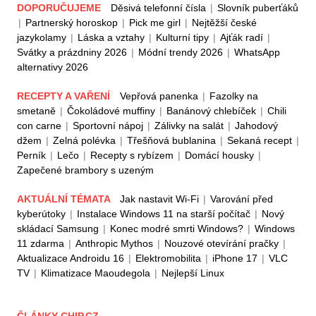
DOPORUČUJEME
Děsivá telefonní čísla
|
Slovník puberťáků
|
Partnerský horoskop
|
Pick me girl
|
Nejtěžší české
jazykolamy
|
Láska a vztahy
|
Kulturní tipy
|
Ajťák radí
|
Svátky a prázdniny 2026
|
Módní trendy 2026
|
WhatsApp
alternativy 2026
RECEPTY A VAŘENÍ
Vepřová panenka
|
Fazolky na
smetaně
|
Čokoládové muffiny
|
Banánový chlebíček
|
Chili
con carne
|
Sportovní nápoj
|
Zálivky na salát
|
Jahodový
džem
|
Zelná polévka
|
Třešňová bublanina
|
Sekaná recept
|
Perník
|
Lečo
|
Recepty s rybízem
|
Domácí housky
|
Zapečené brambory s uzeným
AKTUÁLNÍ TÉMATA
Jak nastavit Wi-Fi
|
Varování před
kyberútoky
|
Instalace Windows 11 na starší počítač
|
Nový
skládací Samsung
|
Konec modré smrti Windows?
|
Windows
11 zdarma
|
Anthropic Mythos
|
Nouzové otevírání pračky
|
Aktualizace Androidu 16
|
Elektromobilita
|
iPhone 17
|
VLC
TV
|
Klimatizace Maoudegola
|
Nejlepší Linux
ČLÁNKY CHIP.CZ