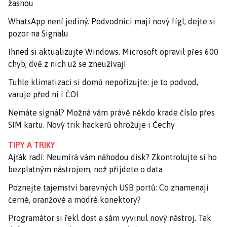
žasnou
WhatsApp není jediný. Podvodníci mají nový fígl, dejte si
pozor na Signalu
Ihned si aktualizujte Windows. Microsoft opravil přes 600
chyb, dvě z nich už se zneužívají
Tuhle klimatizaci si domů nepořizujte: je to podvod,
varuje před ní i ČOI
Nemáte signál? Možná vám právě někdo krade číslo přes
SIM kartu. Nový trik hackerů ohrožuje i Čechy
TIPY A TRIKY
Ajťák radí: Neumírá vám náhodou disk? Zkontrolujte si ho
bezplatným nástrojem, než přijdete o data
Poznejte tajemství barevných USB portů: Co znamenají
černé, oranžové a modré konektory?
Programátor si řekl dost a sám vyvinul nový nástroj. Tak