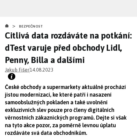
Přejít
k
hlavnímu
>
obsahu
BEZPEČNOST
Citlivá data rozdáváte na potkání:
dTest varuje před obchody Lidl,
Penny, Billa a dalšími
Jakub Fišer
14.08.2023
České obchody a supermarkety aktuálně prochází
jistou modernizací, ke které patří i nasazení
samoobslužných pokladen a také uvolnění
exkluzivních slev pouze pro členy digitálních
věrnostních zákaznických programů. Dejte si však
na tyto akce pozor, za poměrně levnou úplatu
rozdáváte svá data obchodníkům.