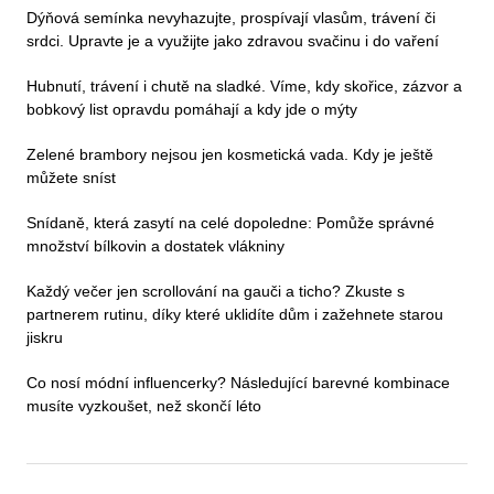
Dýňová semínka nevyhazujte, prospívají vlasům, trávení či
srdci. Upravte je a využijte jako zdravou svačinu i do vaření
Hubnutí, trávení i chutě na sladké. Víme, kdy skořice, zázvor a
bobkový list opravdu pomáhají a kdy jde o mýty
Zelené brambory nejsou jen kosmetická vada. Kdy je ještě
můžete sníst
Snídaně, která zasytí na celé dopoledne: Pomůže správné
množství bílkovin a dostatek vlákniny
Každý večer jen scrollování na gauči a ticho? Zkuste s
partnerem rutinu, díky které uklidíte dům i zažehnete starou
jiskru
Co nosí módní influencerky? Následující barevné kombinace
musíte vyzkoušet, než skončí léto