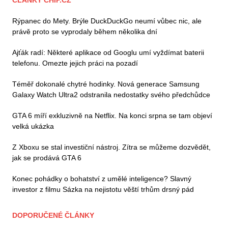
Rýpanec do Mety. Brýle DuckDuckGo neumí vůbec nic, ale
právě proto se vyprodaly během několika dní
Ajťák radí: Některé aplikace od Googlu umí vyždímat baterii
telefonu. Omezte jejich práci na pozadí
Téměř dokonalé chytré hodinky. Nová generace Samsung
Galaxy Watch Ultra2 odstranila nedostatky svého předchůdce
GTA 6 míří exkluzivně na Netflix. Na konci srpna se tam objeví
velká ukázka
Z Xboxu se stal investiční nástroj. Zítra se můžeme dozvědět,
jak se prodává GTA 6
Konec pohádky o bohatství z umělé inteligence? Slavný
investor z filmu Sázka na nejistotu věští trhům drsný pád
DOPORUČENÉ ČLÁNKY