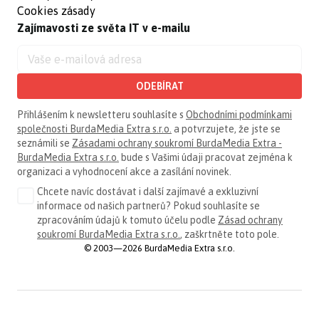
Cookies zásady
Zajímavosti ze světa IT v e-mailu
ODEBÍRAT
Přihlášením k newsletteru souhlasíte s
Obchodními podmínkami
společnosti BurdaMedia Extra s.r.o.
a potvrzujete, že jste se
seznámili se
Zásadami ochrany soukromí BurdaMedia Extra -
BurdaMedia Extra s.r.o.
bude s Vašimi údaji pracovat zejména k
organizaci a vyhodnocení akce a zasílání novinek.
Chcete navíc dostávat i další zajímavé a exkluzivní
informace od našich partnerů? Pokud souhlasíte se
zpracováním údajů k tomuto účelu podle
Zásad ochrany
soukromí BurdaMedia Extra s.r.o.
, zaškrtněte toto pole.
© 2003—2026 BurdaMedia Extra s.r.o.