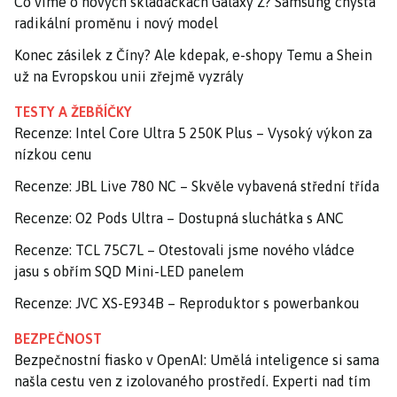
Co víme o nových skládačkách Galaxy Z? Samsung chystá
radikální proměnu i nový model
Konec zásilek z Číny? Ale kdepak, e-shopy Temu a Shein
už na Evropskou unii zřejmě vyzrály
TESTY A ŽEBŘÍČKY
Recenze: Intel Core Ultra 5 250K Plus – Vysoký výkon za
nízkou cenu
Recenze: JBL Live 780 NC – Skvěle vybavená střední třída
Recenze: O2 Pods Ultra – Dostupná sluchátka s ANC
Recenze: TCL 75C7L – Otestovali jsme nového vládce
jasu s obřím SQD Mini-LED panelem
Recenze: JVC XS-E934B – Reproduktor s powerbankou
BEZPEČNOST
Bezpečnostní fiasko v OpenAI: Umělá inteligence si sama
našla cestu ven z izolovaného prostředí. Experti nad tím