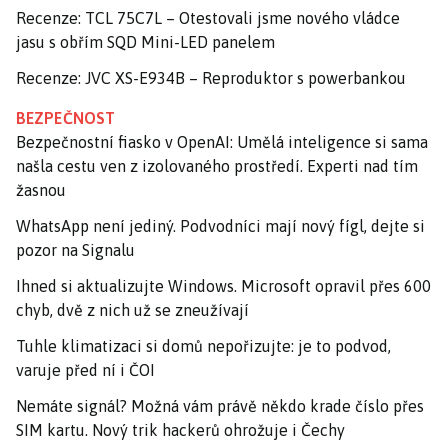
Recenze: TCL 75C7L – Otestovali jsme nového vládce
jasu s obřím SQD Mini-LED panelem
Recenze: JVC XS-E934B – Reproduktor s powerbankou
BEZPEČNOST
Bezpečnostní fiasko v OpenAI: Umělá inteligence si sama
našla cestu ven z izolovaného prostředí. Experti nad tím
žasnou
WhatsApp není jediný. Podvodníci mají nový fígl, dejte si
pozor na Signalu
Ihned si aktualizujte Windows. Microsoft opravil přes 600
chyb, dvě z nich už se zneužívají
Tuhle klimatizaci si domů nepořizujte: je to podvod,
varuje před ní i ČOI
Nemáte signál? Možná vám právě někdo krade číslo přes
SIM kartu. Nový trik hackerů ohrožuje i Čechy