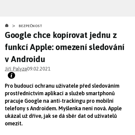
Přejít
k
hlavnímu
>
obsahu
BEZPEČNOST
Google chce kopírovat jednu z
funkcí Apple: omezení sledování
v Androidu
Jiří Palyza
09.02.2021
Pro budoucí ochranu uživatele před sledováním
prostřednictvím aplikací a služeb smartphonů
pracuje Google na anti-trackingu pro mobilní
telefony s Androidem. Myšlenka není nová. Apple
ukázal už dříve, jak se dá sběr dat od uživatelů
omezit.