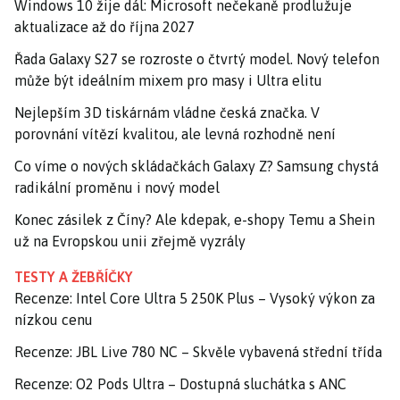
Windows 10 žije dál: Microsoft nečekaně prodlužuje
aktualizace až do října 2027
Řada Galaxy S27 se rozroste o čtvrtý model. Nový telefon
může být ideálním mixem pro masy i Ultra elitu
Nejlepším 3D tiskárnám vládne česká značka. V
porovnání vítězí kvalitou, ale levná rozhodně není
Co víme o nových skládačkách Galaxy Z? Samsung chystá
radikální proměnu i nový model
Konec zásilek z Číny? Ale kdepak, e-shopy Temu a Shein
už na Evropskou unii zřejmě vyzrály
TESTY A ŽEBŘÍČKY
Recenze: Intel Core Ultra 5 250K Plus – Vysoký výkon za
nízkou cenu
Recenze: JBL Live 780 NC – Skvěle vybavená střední třída
Recenze: O2 Pods Ultra – Dostupná sluchátka s ANC