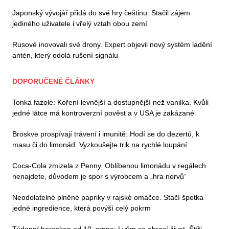
Japonský vývojář přidá do své hry češtinu. Stačil zájem
jediného uživatele i vřelý vztah obou zemí
Rusové inovovali své drony. Expert objevil nový systém ladění
antén, který odolá rušení signálu
DOPORUČENÉ ČLÁNKY
Tonka fazole: Koření levnější a dostupnější než vanilka. Kvůli
jedné látce má kontroverzní pověst a v USA je zakázané
Broskve prospívají trávení i imunitě: Hodí se do dezertů, k
masu či do limonád. Vyzkoušejte trik na rychlé loupání
Coca-Cola zmizela z Penny. Oblíbenou limonádu v regálech
nenajdete, důvodem je spor s výrobcem a „hra nervů“
Neodolatelné plněné papriky v rajské omáčce. Stačí špetka
jedné ingredience, která povýší celý pokrm
Týdenní horoskop od 10. srpna: Lvům se obrací život, Štíři