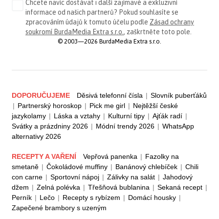
Chcete navíc dostávat i další zajímavé a exkluzivní
informace od našich partnerů? Pokud souhlasíte se
zpracováním údajů k tomuto účelu podle
Zásad ochrany
soukromí BurdaMedia Extra s.r.o.
, zaškrtněte toto pole.
© 2003—2026 BurdaMedia Extra s.r.o.
DOPORUČUJEME
Děsivá telefonní čísla
|
Slovník puberťáků
|
Partnerský horoskop
|
Pick me girl
|
Nejtěžší české
jazykolamy
|
Láska a vztahy
|
Kulturní tipy
|
Ajťák radí
|
Svátky a prázdniny 2026
|
Módní trendy 2026
|
WhatsApp
alternativy 2026
RECEPTY A VAŘENÍ
Vepřová panenka
|
Fazolky na
smetaně
|
Čokoládové muffiny
|
Banánový chlebíček
|
Chili
con carne
|
Sportovní nápoj
|
Zálivky na salát
|
Jahodový
džem
|
Zelná polévka
|
Třešňová bublanina
|
Sekaná recept
|
Perník
|
Lečo
|
Recepty s rybízem
|
Domácí housky
|
Zapečené brambory s uzeným