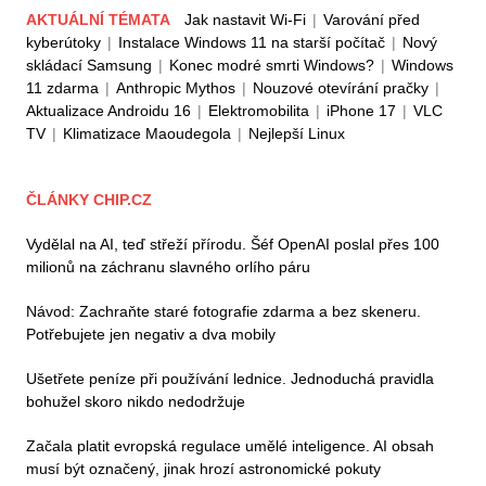
AKTUÁLNÍ TÉMATA
Jak nastavit Wi-Fi
|
Varování před
kyberútoky
|
Instalace Windows 11 na starší počítač
|
Nový
skládací Samsung
|
Konec modré smrti Windows?
|
Windows
11 zdarma
|
Anthropic Mythos
|
Nouzové otevírání pračky
|
Aktualizace Androidu 16
|
Elektromobilita
|
iPhone 17
|
VLC
TV
|
Klimatizace Maoudegola
|
Nejlepší Linux
ČLÁNKY CHIP.CZ
Vydělal na AI, teď střeží přírodu. Šéf OpenAI poslal přes 100
milionů na záchranu slavného orlího páru
Návod: Zachraňte staré fotografie zdarma a bez skeneru.
Potřebujete jen negativ a dva mobily
Ušetřete peníze při používání lednice. Jednoduchá pravidla
bohužel skoro nikdo nedodržuje
Začala platit evropská regulace umělé inteligence. AI obsah
musí být označený, jinak hrozí astronomické pokuty