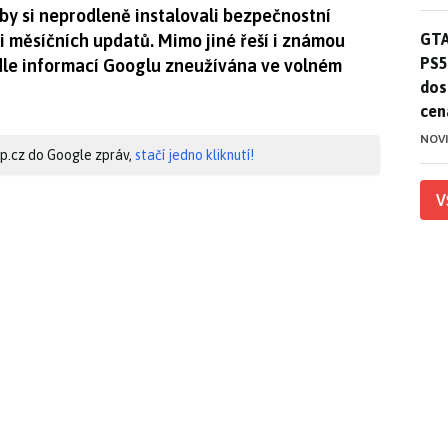
by si neprodleně instalovali bezpečnostní
GTA
GTA
i měsíčních updatů. Mimo jiné řeší i známou
PS5
dle informací Googlu zneužívána ve volném
dos
cen
NOV
hip.cz do Google zpráv,
stačí jedno kliknutí!
V