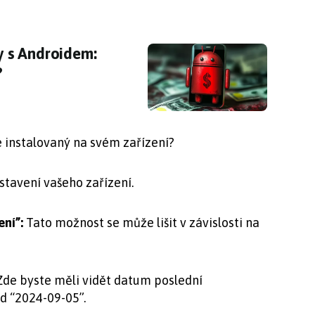
ony s Androidem: nemáte některé v mobilu i vy?
ny s Androidem:
?
te instalovaný na svém zařízení?
stavení vašeho zařízení.
ení”:
Tato možnost se může lišit v závislosti na
de byste měli vidět datum poslední
d “2024-09-05”.