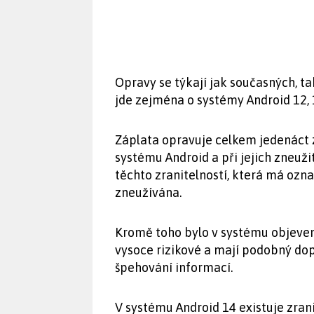
Opravy se týkají jak současných, ta
jde zejména o systémy Android 12, 1
Záplata opravuje celkem jedenáct zr
systému Android a při jejich zneužit
těchto zranitelností, která má ozn
zneužívána.
Kromě toho bylo v systému objeveno
vysoce rizikové a mají podobný do
špehování informací.
V systému Android 14 existuje zrani