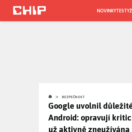
Přejít
k
NOVINKY
TESTY
Ž
hlavnímu
obsahu
>
BEZPEČNOST
Google uvolnil důležit
Android: opravují kriti
už aktivně zneužívána