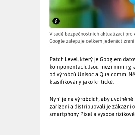
V sadě bezpečnostních aktualizací pro
Google zalepuje celkem jedenáct zranit
Patch Level, který je Googlem datov
komponentách. Jsou mezi nimi i gr
od výrobců Unisoc a Qualcomm. Něk
klasifikovány jako kritické.
Nyní je na výrobcích, aby uvolněné
zařízení a distribuovali je zákazní
smartphony Pixel a vysoce rizikové 