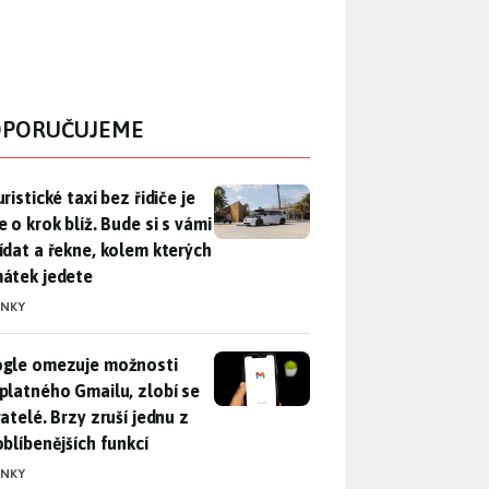
PORUČUJEME
ristické taxi bez řidiče je zase o krok blíž. Bude si s vámi p
ristické taxi bez řidiče je
 o krok blíž. Bude si s vámi
ídat a řekne, kolem kterých
átek jedete
INKY
gle omezuje možnosti bezplatného Gmailu, zlobí se uživatelé. 
gle omezuje možnosti
platného Gmailu, zlobí se
atelé. Brzy zruší jednu z
oblíbenějších funkcí
INKY