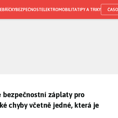
EBŘÍČKY
BEZPEČNOST
ELEKTROMOBILITA
TIPY A TRIKY
ČASO
é bezpečnostní záplaty pro
cké chyby včetně jedné, která je