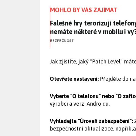
MOHLO BY VÁS ZAJÍMAT
Falešné hry terorizují telef
Falešné hry terorizují telefo
nemáte některé v mobilu i vy
BEZPEČNOST
Jak zjistíte, jaký "Patch Level" má
Otevřete nastavení:
Přejděte do na
Vyberte “O telefonu” nebo “O zaříz
výrobci a verzi Androidu.
Vyhledejte “Úroveň zabezpečení”:
Z
bezpečnostní aktualizace, napříkla