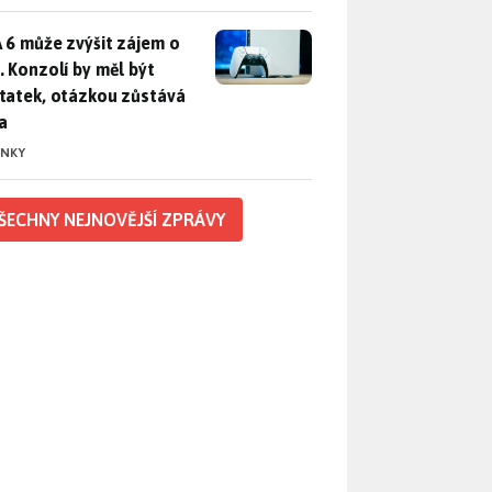
 6 může zvýšit zájem o PS5. Konzolí by měl být dostatek, otáz
 6 může zvýšit zájem o
. Konzolí by měl být
tatek, otázkou zůstává
a
INKY
ŠECHNY NEJNOVĚJŠÍ ZPRÁVY