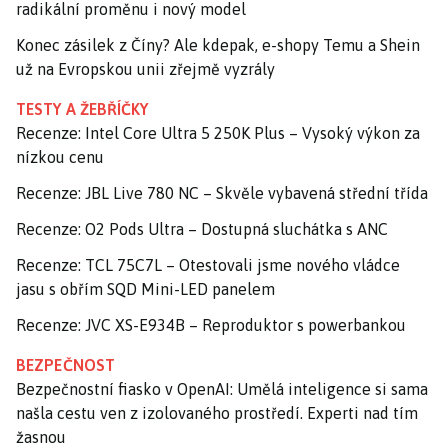
radikální proměnu i nový model
Konec zásilek z Číny? Ale kdepak, e-shopy Temu a Shein
už na Evropskou unii zřejmě vyzrály
TESTY A ŽEBŘÍČKY
Recenze: Intel Core Ultra 5 250K Plus – Vysoký výkon za
nízkou cenu
Recenze: JBL Live 780 NC – Skvěle vybavená střední třída
Recenze: O2 Pods Ultra – Dostupná sluchátka s ANC
Recenze: TCL 75C7L – Otestovali jsme nového vládce
jasu s obřím SQD Mini-LED panelem
Recenze: JVC XS-E934B – Reproduktor s powerbankou
BEZPEČNOST
Bezpečnostní fiasko v OpenAI: Umělá inteligence si sama
našla cestu ven z izolovaného prostředí. Experti nad tím
žasnou