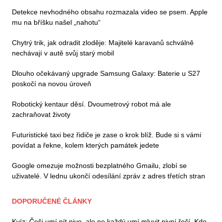
Detekce nevhodného obsahu rozmazala video se psem. Apple
mu na bříšku našel „nahotu“
Chytrý trik, jak odradit zloděje: Majitelé karavanů schválně
nechávají v autě svůj starý mobil
Dlouho očekávaný upgrade Samsung Galaxy: Baterie u S27
poskočí na novou úroveň
Robotický kentaur děsí. Dvoumetrový robot má ale
zachraňovat životy
Futuristické taxi bez řidiče je zase o krok blíž. Bude si s vámi
povídat a řekne, kolem kterých památek jedete
Google omezuje možnosti bezplatného Gmailu, zlobí se
uživatelé. V lednu ukončí odesílání zpráv z adres třetích stran
DOPORUČENÉ ČLÁNKY
Kvíz: Češi umí pít pivo, ale ne každý umí mluvit pivní řečí. Kdo