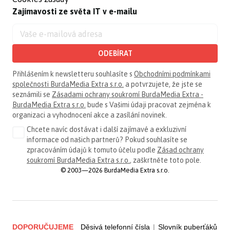
Zajímavosti ze světa IT v e-mailu
ODEBÍRAT
Přihlášením k newsletteru souhlasíte s
Obchodními podmínkami
společnosti BurdaMedia Extra s.r.o.
a potvrzujete, že jste se
seznámili se
Zásadami ochrany soukromí BurdaMedia Extra -
BurdaMedia Extra s.r.o.
bude s Vašimi údaji pracovat zejména k
organizaci a vyhodnocení akce a zasílání novinek.
Chcete navíc dostávat i další zajímavé a exkluzivní
informace od našich partnerů? Pokud souhlasíte se
zpracováním údajů k tomuto účelu podle
Zásad ochrany
soukromí BurdaMedia Extra s.r.o.
, zaškrtněte toto pole.
© 2003—2026 BurdaMedia Extra s.r.o.
DOPORUČUJEME
Děsivá telefonní čísla
|
Slovník puberťáků