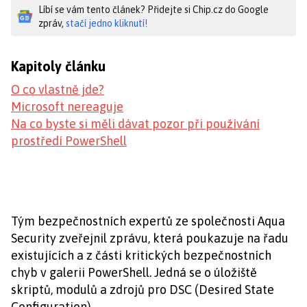
Líbí se vám tento článek? Přidejte si Chip.cz do Google
zpráv,
stačí jedno kliknutí!
Kapitoly článku
O co vlastně jde?
Microsoft nereaguje
Na co byste si měli dávat pozor při používání
prostředí PowerShell
Tým bezpečnostních expertů ze společnosti Aqua
Security zveřejnil zprávu, která poukazuje na řadu
existujících a z části kritických bezpečnostních
chyb v galerii PowerShell. Jedná se o úložiště
skriptů, modulů a zdrojů pro DSC (Desired State
Configuration).