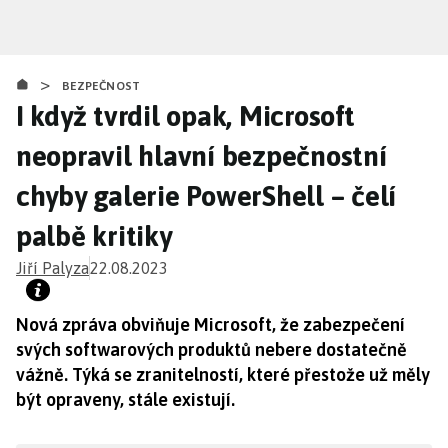
Přejít
k
hlavnímu
>
obsahu
BEZPEČNOST
I když tvrdil opak, Microsoft
neopravil hlavní bezpečnostní
chyby galerie PowerShell – čelí
palbě kritiky
Jiří Palyza
22.08.2023
Nová zpráva obviňuje Microsoft, že zabezpečení
svých softwarových produktů nebere dostatečně
vážně. Týká se zranitelností, které přestože už měly
být opraveny, stále existují.