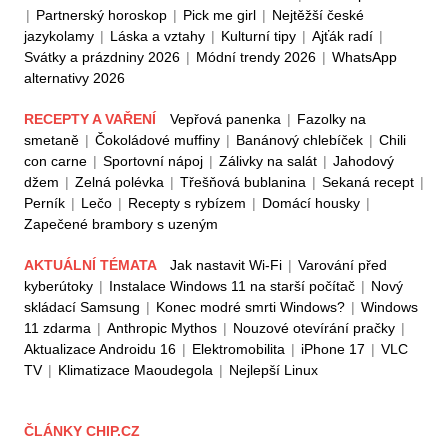
|
Partnerský horoskop
|
Pick me girl
|
Nejtěžší české
jazykolamy
|
Láska a vztahy
|
Kulturní tipy
|
Ajťák radí
|
Svátky a prázdniny 2026
|
Módní trendy 2026
|
WhatsApp
alternativy 2026
RECEPTY A VAŘENÍ
Vepřová panenka
|
Fazolky na
smetaně
|
Čokoládové muffiny
|
Banánový chlebíček
|
Chili
con carne
|
Sportovní nápoj
|
Zálivky na salát
|
Jahodový
džem
|
Zelná polévka
|
Třešňová bublanina
|
Sekaná recept
|
Perník
|
Lečo
|
Recepty s rybízem
|
Domácí housky
|
Zapečené brambory s uzeným
AKTUÁLNÍ TÉMATA
Jak nastavit Wi-Fi
|
Varování před
kyberútoky
|
Instalace Windows 11 na starší počítač
|
Nový
skládací Samsung
|
Konec modré smrti Windows?
|
Windows
11 zdarma
|
Anthropic Mythos
|
Nouzové otevírání pračky
|
Aktualizace Androidu 16
|
Elektromobilita
|
iPhone 17
|
VLC
TV
|
Klimatizace Maoudegola
|
Nejlepší Linux
ČLÁNKY CHIP.CZ