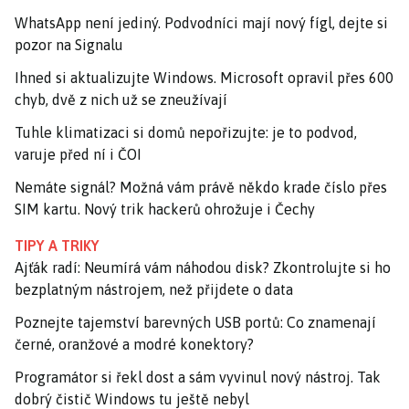
WhatsApp není jediný. Podvodníci mají nový fígl, dejte si
pozor na Signalu
Ihned si aktualizujte Windows. Microsoft opravil přes 600
chyb, dvě z nich už se zneužívají
Tuhle klimatizaci si domů nepořizujte: je to podvod,
varuje před ní i ČOI
Nemáte signál? Možná vám právě někdo krade číslo přes
SIM kartu. Nový trik hackerů ohrožuje i Čechy
TIPY A TRIKY
Ajťák radí: Neumírá vám náhodou disk? Zkontrolujte si ho
bezplatným nástrojem, než přijdete o data
Poznejte tajemství barevných USB portů: Co znamenají
černé, oranžové a modré konektory?
Programátor si řekl dost a sám vyvinul nový nástroj. Tak
dobrý čistič Windows tu ještě nebyl