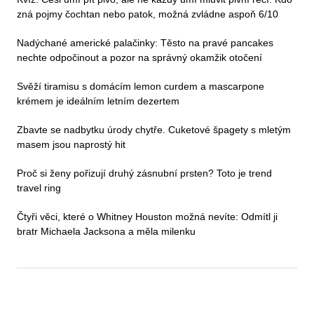
zná pojmy čochtan nebo patok, možná zvládne aspoň 6/10
Nadýchané americké palačinky: Těsto na pravé pancakes
nechte odpočinout a pozor na správný okamžik otočení
Svěží tiramisu s domácím lemon curdem a mascarpone
krémem je ideálním letním dezertem
Zbavte se nadbytku úrody chytře. Cuketové špagety s mletým
masem jsou naprostý hit
Proč si ženy pořizují druhý zásnubní prsten? Toto je trend
travel ring
Čtyři věci, které o Whitney Houston možná nevíte: Odmítl ji
bratr Michaela Jacksona a měla milenku