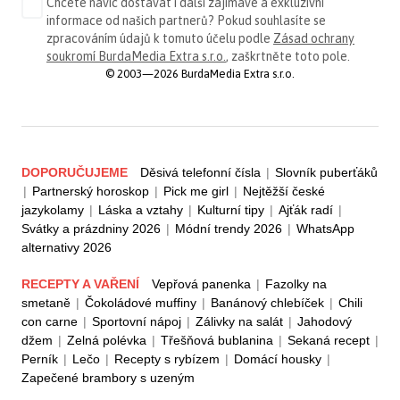
Chcete navíc dostávat i další zajímavé a exkluzivní
informace od našich partnerů? Pokud souhlasíte se
zpracováním údajů k tomuto účelu podle
Zásad ochrany
soukromí BurdaMedia Extra s.r.o.
, zaškrtněte toto pole.
© 2003—2026 BurdaMedia Extra s.r.o.
DOPORUČUJEME
Děsivá telefonní čísla
|
Slovník puberťáků
|
Partnerský horoskop
|
Pick me girl
|
Nejtěžší české
jazykolamy
|
Láska a vztahy
|
Kulturní tipy
|
Ajťák radí
|
Svátky a prázdniny 2026
|
Módní trendy 2026
|
WhatsApp
alternativy 2026
RECEPTY A VAŘENÍ
Vepřová panenka
|
Fazolky na
smetaně
|
Čokoládové muffiny
|
Banánový chlebíček
|
Chili
con carne
|
Sportovní nápoj
|
Zálivky na salát
|
Jahodový
džem
|
Zelná polévka
|
Třešňová bublanina
|
Sekaná recept
|
Perník
|
Lečo
|
Recepty s rybízem
|
Domácí housky
|
Zapečené brambory s uzeným