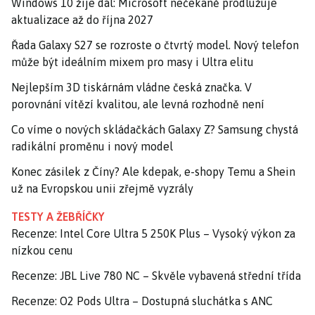
Windows 10 žije dál: Microsoft nečekaně prodlužuje
aktualizace až do října 2027
Řada Galaxy S27 se rozroste o čtvrtý model. Nový telefon
může být ideálním mixem pro masy i Ultra elitu
Nejlepším 3D tiskárnám vládne česká značka. V
porovnání vítězí kvalitou, ale levná rozhodně není
Co víme o nových skládačkách Galaxy Z? Samsung chystá
radikální proměnu i nový model
Konec zásilek z Číny? Ale kdepak, e-shopy Temu a Shein
už na Evropskou unii zřejmě vyzrály
TESTY A ŽEBŘÍČKY
Recenze: Intel Core Ultra 5 250K Plus – Vysoký výkon za
nízkou cenu
Recenze: JBL Live 780 NC – Skvěle vybavená střední třída
Recenze: O2 Pods Ultra – Dostupná sluchátka s ANC