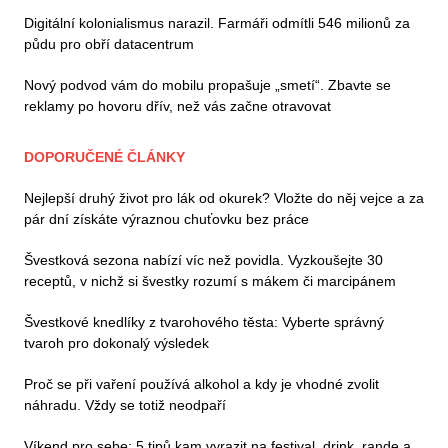
Digitální kolonialismus narazil. Farmáři odmítli 546 milionů za
půdu pro obří datacentrum
Nový podvod vám do mobilu propašuje „smetí“. Zbavte se
reklamy po hovoru dřív, než vás začne otravovat
DOPORUČENÉ ČLÁNKY
Nejlepší druhý život pro lák od okurek? Vložte do něj vejce a za
pár dní získáte výraznou chuťovku bez práce
Švestková sezona nabízí víc než povidla. Vyzkoušejte 30
receptů, v nichž si švestky rozumí s mákem či marcipánem
Švestkové knedlíky z tvarohového těsta: Vyberte správný
tvaroh pro dokonalý výsledek
Proč se při vaření používá alkohol a kdy je vhodné zvolit
náhradu. Vždy se totiž neodpaří
Víkend pro sebe: 5 tipů kam vyrazit na festival, drink, rande a