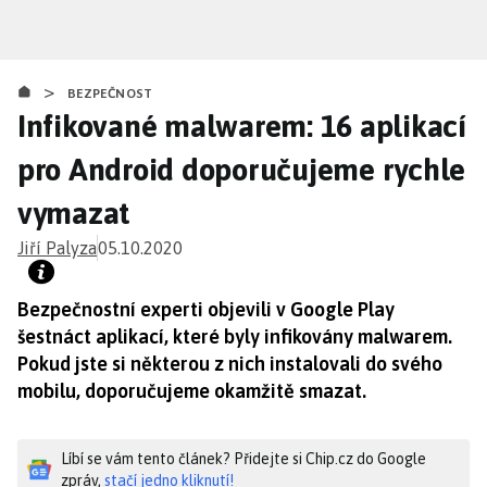
Přejít
k
hlavnímu
>
obsahu
BEZPEČNOST
Infikované malwarem: 16 aplikací
pro Android doporučujeme rychle
vymazat
Jiří Palyza
05.10.2020
Bezpečnostní experti objevili v Google Play
šestnáct aplikací, které byly infikovány malwarem.
Pokud jste si některou z nich instalovali do svého
mobilu, doporučujeme okamžitě smazat.
Líbí se vám tento článek? Přidejte si Chip.cz do Google
zpráv,
stačí jedno kliknutí!