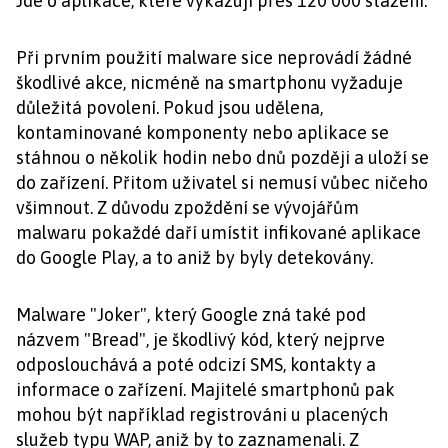
Jde o aplikace, které vykazují přes 120 000 stažení.
Při prvním použití malware sice neprovádí žádné
škodlivé akce, nicméně na smartphonu vyžaduje
důležitá povolení. Pokud jsou udělena,
kontaminované komponenty nebo aplikace se
stáhnou o několik hodin nebo dnů později a uloží se
do zařízení. Přitom uživatel si nemusí vůbec ničeho
všimnout. Z důvodu zpoždění se vývojářům
malwaru pokaždé daří umístit infikované aplikace
do Google Play, a to aniž by byly detekovány.
Malware "Joker", který Google zná také pod
názvem "Bread", je škodlivý kód, který nejprve
odposlouchává a poté odcizí SMS, kontakty a
informace o zařízení. Majitelé smartphonů pak
mohou být například registrováni u placených
služeb typu WAP, aniž by to zaznamenali. Z