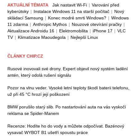
AKTUÁLNÍ TÉMATA
Jak nastavit Wi-Fi
|
Varování před
kyberútoky
|
Instalace Windows 11 na starší počítač
|
Nový
skládací Samsung
|
Konec modré smrti Windows?
|
Windows
11 zdarma
|
Anthropic Mythos
|
Nouzové otevírání pračky
|
Aktualizace Androidu 16
|
Elektromobilita
|
iPhone 17
|
VLC
TV
|
Klimatizace Maoudegola
|
Nejlepší Linux
ČLÁNKY CHIP.CZ
Rusové inovovali své drony. Expert objevil nový systém ladění
antén, který odolá rušení signálu
Pozor na vlnu veder. Vysoké letní teploty škodí baterii telefonu,
už při 45 °C hrozí její poškození
BMW porušilo starý slib. Po nastartování auta na vás vyskočí
reklama se Spider-Manem
Recenze: Hodíte ho do vody a můžete odpočívat. Bazénový
vysavač WYBOT B1 ušetří spoustu práce