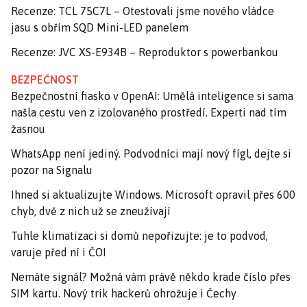
Recenze: TCL 75C7L – Otestovali jsme nového vládce
jasu s obřím SQD Mini-LED panelem
Recenze: JVC XS-E934B – Reproduktor s powerbankou
BEZPEČNOST
Bezpečnostní fiasko v OpenAI: Umělá inteligence si sama
našla cestu ven z izolovaného prostředí. Experti nad tím
žasnou
WhatsApp není jediný. Podvodníci mají nový fígl, dejte si
pozor na Signalu
Ihned si aktualizujte Windows. Microsoft opravil přes 600
chyb, dvě z nich už se zneužívají
Tuhle klimatizaci si domů nepořizujte: je to podvod,
varuje před ní i ČOI
Nemáte signál? Možná vám právě někdo krade číslo přes
SIM kartu. Nový trik hackerů ohrožuje i Čechy