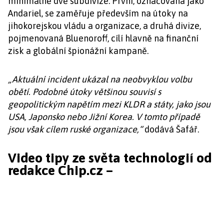
minimálně dvě subdivize: První, označovaná jako
Andariel, se zaměřuje především na útoky na
jihokorejskou vládu a organizace, a druhá divize,
pojmenovaná Bluenoroff, cílí hlavně na finanční
zisk a globální špionážní kampaně.
„Aktuální incident ukázal na neobvyklou volbu
obětí. Podobné útoky většinou souvisí s
geopolitickým napětím mezi KLDR a státy, jako jsou
USA, Japonsko nebo Jižní Korea. V tomto případě
jsou však cílem ruské organizace,“
dodává Šafář.
Video tipy ze světa technologií od
redakce Chip.cz –