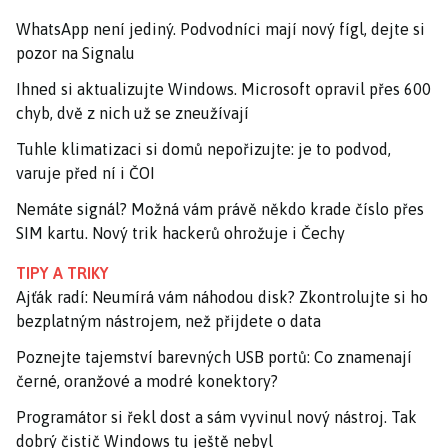
WhatsApp není jediný. Podvodníci mají nový fígl, dejte si
pozor na Signalu
Ihned si aktualizujte Windows. Microsoft opravil přes 600
chyb, dvě z nich už se zneužívají
Tuhle klimatizaci si domů nepořizujte: je to podvod,
varuje před ní i ČOI
Nemáte signál? Možná vám právě někdo krade číslo přes
SIM kartu. Nový trik hackerů ohrožuje i Čechy
TIPY A TRIKY
Ajťák radí: Neumírá vám náhodou disk? Zkontrolujte si ho
bezplatným nástrojem, než přijdete o data
Poznejte tajemství barevných USB portů: Co znamenají
černé, oranžové a modré konektory?
Programátor si řekl dost a sám vyvinul nový nástroj. Tak
dobrý čistič Windows tu ještě nebyl