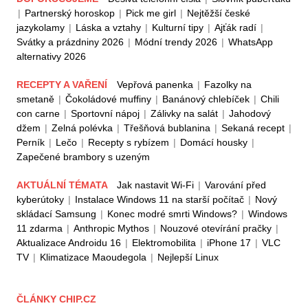
|
Partnerský horoskop
|
Pick me girl
|
Nejtěžší české
jazykolamy
|
Láska a vztahy
|
Kulturní tipy
|
Ajťák radí
|
Svátky a prázdniny 2026
|
Módní trendy 2026
|
WhatsApp
alternativy 2026
RECEPTY A VAŘENÍ
Vepřová panenka
|
Fazolky na
smetaně
|
Čokoládové muffiny
|
Banánový chlebíček
|
Chili
con carne
|
Sportovní nápoj
|
Zálivky na salát
|
Jahodový
džem
|
Zelná polévka
|
Třešňová bublanina
|
Sekaná recept
|
Perník
|
Lečo
|
Recepty s rybízem
|
Domácí housky
|
Zapečené brambory s uzeným
AKTUÁLNÍ TÉMATA
Jak nastavit Wi-Fi
|
Varování před
kyberútoky
|
Instalace Windows 11 na starší počítač
|
Nový
skládací Samsung
|
Konec modré smrti Windows?
|
Windows
11 zdarma
|
Anthropic Mythos
|
Nouzové otevírání pračky
|
Aktualizace Androidu 16
|
Elektromobilita
|
iPhone 17
|
VLC
TV
|
Klimatizace Maoudegola
|
Nejlepší Linux
ČLÁNKY CHIP.CZ