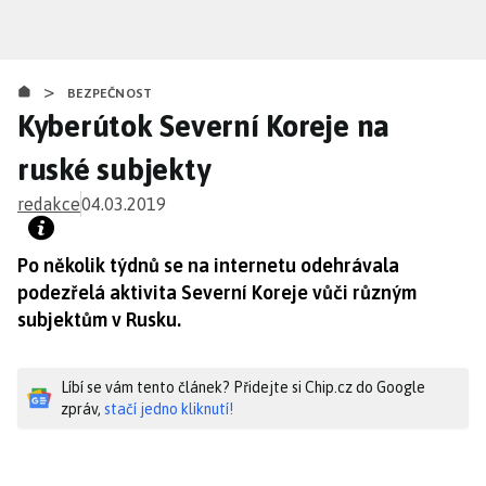
Přejít
k
hlavnímu
>
obsahu
BEZPEČNOST
Kyberútok Severní Koreje na
ruské subjekty
redakce
04.03.2019
Po několik týdnů se na internetu odehrávala
podezřelá aktivita Severní Koreje vůči různým
subjektům v Rusku.
Líbí se vám tento článek? Přidejte si Chip.cz do Google
zpráv,
stačí jedno kliknutí!