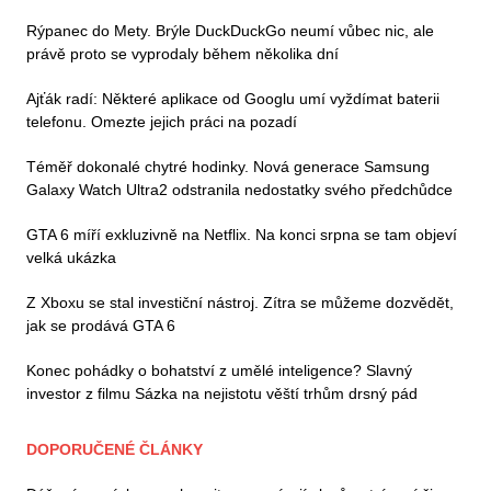
Rýpanec do Mety. Brýle DuckDuckGo neumí vůbec nic, ale
právě proto se vyprodaly během několika dní
Ajťák radí: Některé aplikace od Googlu umí vyždímat baterii
telefonu. Omezte jejich práci na pozadí
Téměř dokonalé chytré hodinky. Nová generace Samsung
Galaxy Watch Ultra2 odstranila nedostatky svého předchůdce
GTA 6 míří exkluzivně na Netflix. Na konci srpna se tam objeví
velká ukázka
Z Xboxu se stal investiční nástroj. Zítra se můžeme dozvědět,
jak se prodává GTA 6
Konec pohádky o bohatství z umělé inteligence? Slavný
investor z filmu Sázka na nejistotu věští trhům drsný pád
DOPORUČENÉ ČLÁNKY