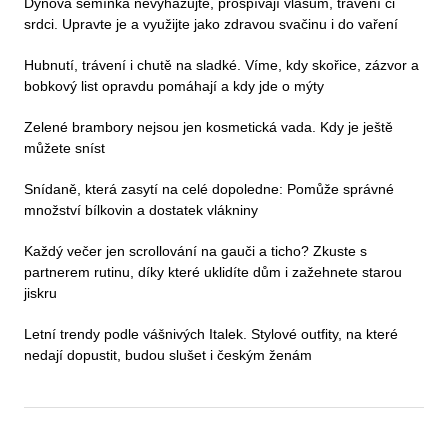
Dýňová semínka nevyhazujte, prospívají vlasům, trávení či
srdci. Upravte je a využijte jako zdravou svačinu i do vaření
Hubnutí, trávení i chutě na sladké. Víme, kdy skořice, zázvor a
bobkový list opravdu pomáhají a kdy jde o mýty
Zelené brambory nejsou jen kosmetická vada. Kdy je ještě
můžete sníst
Snídaně, která zasytí na celé dopoledne: Pomůže správné
množství bílkovin a dostatek vlákniny
Každý večer jen scrollování na gauči a ticho? Zkuste s
partnerem rutinu, díky které uklidíte dům i zažehnete starou
jiskru
Letní trendy podle vášnivých Italek. Stylové outfity, na které
nedají dopustit, budou slušet i českým ženám