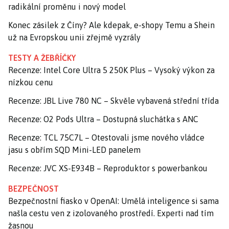
radikální proměnu i nový model
Konec zásilek z Číny? Ale kdepak, e-shopy Temu a Shein
už na Evropskou unii zřejmě vyzrály
TESTY A ŽEBŘÍČKY
Recenze: Intel Core Ultra 5 250K Plus – Vysoký výkon za
nízkou cenu
Recenze: JBL Live 780 NC – Skvěle vybavená střední třída
Recenze: O2 Pods Ultra – Dostupná sluchátka s ANC
Recenze: TCL 75C7L – Otestovali jsme nového vládce
jasu s obřím SQD Mini-LED panelem
Recenze: JVC XS-E934B – Reproduktor s powerbankou
BEZPEČNOST
Bezpečnostní fiasko v OpenAI: Umělá inteligence si sama
našla cestu ven z izolovaného prostředí. Experti nad tím
žasnou