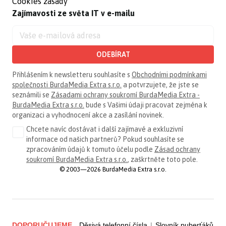
Cookies zásady
Zajímavosti ze světa IT v e-mailu
ODEBÍRAT
Přihlášením k newsletteru souhlasíte s
Obchodními podmínkami
společnosti BurdaMedia Extra s.r.o.
a potvrzujete, že jste se
seznámili se
Zásadami ochrany soukromí BurdaMedia Extra -
BurdaMedia Extra s.r.o.
bude s Vašimi údaji pracovat zejména k
organizaci a vyhodnocení akce a zasílání novinek.
Chcete navíc dostávat i další zajímavé a exkluzivní
informace od našich partnerů? Pokud souhlasíte se
zpracováním údajů k tomuto účelu podle
Zásad ochrany
soukromí BurdaMedia Extra s.r.o.
, zaškrtněte toto pole.
© 2003—2026 BurdaMedia Extra s.r.o.
DOPORUČUJEME
Děsivá telefonní čísla
|
Slovník puberťáků