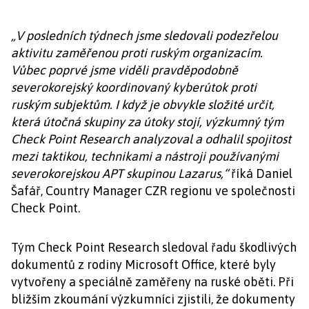
„V posledních týdnech jsme sledovali podezřelou
aktivitu zaměřenou proti ruským organizacím.
Vůbec poprvé jsme viděli pravděpodobně
severokorejský koordinovaný kyberútok proti
ruským subjektům. I když je obvykle složité určit,
která útočná skupiny za útoky stojí, výzkumný tým
Check Point Research analyzoval a odhalil spojitost
mezi taktikou, technikami a nástroji používanými
severokorejskou APT skupinou Lazarus,“
říká Daniel
Šafář, Country Manager CZR regionu ve společnosti
Check Point.
Tým Check Point Research sledoval řadu škodlivých
dokumentů z rodiny Microsoft Office, které byly
vytvořeny a speciálně zaměřeny na ruské oběti. Při
bližším zkoumání výzkumníci zjistili, že dokumenty