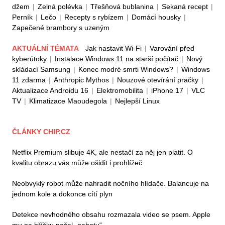
džem
|
Zelná polévka
|
Třešňová bublanina
|
Sekaná recept
|
Perník
|
Lečo
|
Recepty s rybízem
|
Domácí housky
|
Zapečené brambory s uzeným
AKTUÁLNÍ TÉMATA
Jak nastavit Wi-Fi
|
Varování před
kyberútoky
|
Instalace Windows 11 na starší počítač
|
Nový
skládací Samsung
|
Konec modré smrti Windows?
|
Windows
11 zdarma
|
Anthropic Mythos
|
Nouzové otevírání pračky
|
Aktualizace Androidu 16
|
Elektromobilita
|
iPhone 17
|
VLC
TV
|
Klimatizace Maoudegola
|
Nejlepší Linux
ČLÁNKY CHIP.CZ
Netflix Premium slibuje 4K, ale nestačí za něj jen platit. O
kvalitu obrazu vás může ošidit i prohlížeč
Neobvyklý robot může nahradit nočního hlídače. Balancuje na
jednom kole a dokonce cítí plyn
Detekce nevhodného obsahu rozmazala video se psem. Apple
mu na bříšku našel „nahotu“