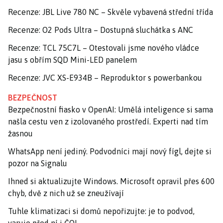
Recenze: JBL Live 780 NC – Skvěle vybavená střední třída
Recenze: O2 Pods Ultra – Dostupná sluchátka s ANC
Recenze: TCL 75C7L – Otestovali jsme nového vládce
jasu s obřím SQD Mini-LED panelem
Recenze: JVC XS-E934B – Reproduktor s powerbankou
BEZPEČNOST
Bezpečnostní fiasko v OpenAI: Umělá inteligence si sama
našla cestu ven z izolovaného prostředí. Experti nad tím
žasnou
WhatsApp není jediný. Podvodníci mají nový fígl, dejte si
pozor na Signalu
Ihned si aktualizujte Windows. Microsoft opravil přes 600
chyb, dvě z nich už se zneužívají
Tuhle klimatizaci si domů nepořizujte: je to podvod,
varuje před ní i ČOI