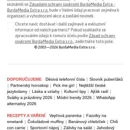
seznámili se
Zásadami ochrany soukromí BurdaMedia Extra -
BurdaMedia Extra s.r.o.
bude s Vašimi údaji pracovat zejména k
organizaci a vyhodnocení akce a zasílání novinek.
Chcete navíc dostávat i další zajímavé a exkluzivní
informace od našich partnerů? Pokud souhlasíte se
zpracováním údajů k tomuto účelu podle
Zásad ochrany
soukromí BurdaMedia Extra s.r.o.
, zaškrtněte toto pole.
© 2003—2026 BurdaMedia Extra s.r.o.
DOPORUČUJEME
Děsivá telefonní čísla
|
Slovník puberťáků
|
Partnerský horoskop
|
Pick me girl
|
Nejtěžší české
jazykolamy
|
Láska a vztahy
|
Kulturní tipy
|
Ajťák radí
|
Svátky a prázdniny 2026
|
Módní trendy 2026
|
WhatsApp
alternativy 2026
RECEPTY A VAŘENÍ
Vepřová panenka
|
Fazolky na
smetaně
|
Čokoládové muffiny
|
Banánový chlebíček
|
Chili
con carne
|
Sportovní nápoj
|
Zálivky na salát
|
Jahodový