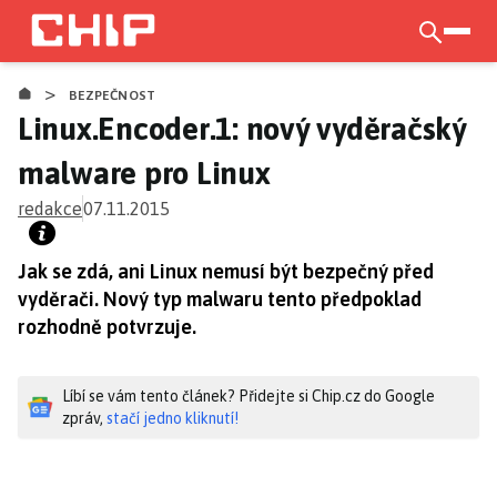
Přejít
k
otevří
hlavnímu
>
obsahu
BEZPEČNOST
Linux.Encoder.1: nový vyděračský
malware pro Linux
redakce
07.11.2015
Jak se zdá, ani Linux nemusí být bezpečný před
vyděrači. Nový typ malwaru tento předpoklad
rozhodně potvrzuje.
Líbí se vám tento článek? Přidejte si Chip.cz do Google
zpráv,
stačí jedno kliknutí!