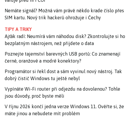
Nemáte signál? Možná vám právě někdo krade číslo přes
SIM kartu. Nový trik hackerů ohrožuje i Čechy
TIPY A TRIKY
Ajťák radí: Neumírá vám náhodou disk? Zkontrolujte si ho
bezplatným nástrojem, než přijdete o data
Poznejte tajemství barevných USB portů: Co znamenají
černé, oranžové a modré konektory?
Programátor si řekl dost a sám vyvinul nový nástroj. Tak
dobrý čistič Windows tu ještě nebyl
Vypínáte Wi-Fi router při odjezdu na dovolenou? Tohle
jsou důvody, proč byste měli
V říjnu 2026 končí jedna verze Windows 11. Ověřte si, že
máte jinou a nebudete mít problém