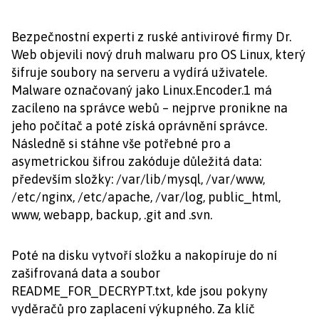
Bezpečnostní experti z ruské antivirové firmy Dr.
Web objevili nový druh malwaru pro OS Linux, který
šifruje soubory na serveru a vydírá uživatele.
Malware označovaný jako Linux.Encoder.1 má
zacíleno na správce webů – nejprve pronikne na
jeho počítač a poté získá oprávnění správce.
Následně si stáhne vše potřebné pro a
asymetrickou šifrou zakóduje důležitá data:
především složky: /var/lib/mysql, /var/www,
/etc/nginx, /etc/apache, /var/log, public_html,
www, webapp, backup, .git and .svn.
Poté na disku vytvoří složku a nakopíruje do ní
zašifrovaná data a soubor
README_FOR_DECRYPT.txt, kde jsou pokyny
vyděračů pro zaplacení výkupného. Za klíč