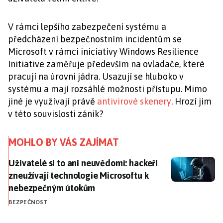
V rámci lepšího zabezpečení systému a
předcházení bezpečnostním incidentům se
Microsoft v rámci iniciativy Windows Resilience
Initiative zaměřuje především na ovladače, které
pracují na úrovni jádra. Usazují se hluboko v
systému a mají rozsáhlé možnosti přístupu. Mimo
jiné je využívají právě
antivirové skenery
. Hrozí jim
v této souvislosti zánik?
MOHLO BY VÁS ZAJÍMAT
Uživatelé si to ani neuvědomí: hackeři zneužívají t
Uživatelé si to ani neuvědomí: hackeři
zneužívají technologie Microsoftu k
nebezpečným útokům
BEZPEČNOST