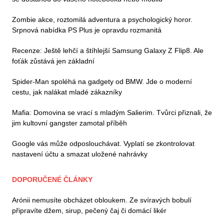
Zombie akce, roztomilá adventura a psychologický horor.
Srpnová nabídka PS Plus je opravdu rozmanitá
Recenze: Ještě lehčí a štíhlejší Samsung Galaxy Z Flip8. Ale
foťák zůstává jen základní
Spider-Man spoléhá na gadgety od BMW. Jde o moderní
cestu, jak nalákat mladé zákazníky
Mafia: Domovina se vrací s mladým Salierim. Tvůrci přiznali, že
jim kultovní gangster zamotal příběh
Google vás může odposlouchávat. Vyplatí se zkontrolovat
nastavení účtu a smazat uložené nahrávky
DOPORUČENÉ ČLÁNKY
Arónii nemusíte obcházet obloukem. Ze svíravých bobulí
připravíte džem, sirup, pečený čaj či domácí likér