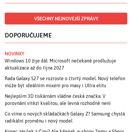
VŠECHNY NEJNOVĚJŠÍ ZPRÁVY
DOPORUČUJEME
NOVINKY
Windows 10 žije dál: Microsoft nečekaně prodlužuje
aktualizace až do října 2027
Řada Galaxy S27 se rozroste o čtvrtý model. Nový telefon
může být ideálním mixem pro masy i Ultra elitu
Nejlepším 3D tiskárnám vládne česká značka. V
porovnání vítězí kvalitou, ale levná rozhodně není
Co víme o nových skládačkách Galaxy Z? Samsung chystá
radikální proměnu i nový model
Konec zásilek z Číny? Ale kdepak, e-shopy Temu a Shein