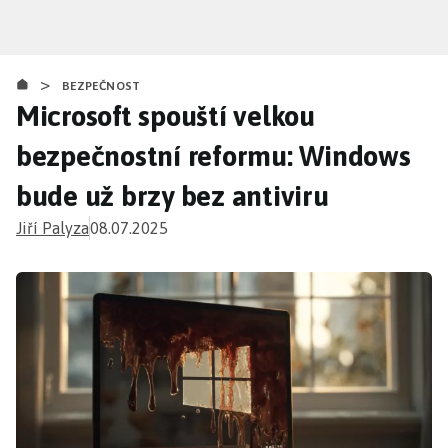
Přejít
k
hlavnímu
>
obsahu
BEZPEČNOST
Microsoft spouští velkou
bezpečnostní reformu: Windows
bude už brzy bez antiviru
Jiří Palyza
08.07.2025