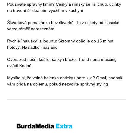
Používáte správný kmín? Český a římský se liší chutí, účinky
na trávení či ideálním využitím v kuchyni
Škvarková pomazánka bez škvarků: Tu z cukety od klasické
verze téměř nerozeznáte
Rychlé "halušky" z jogurtu: Skromný oběd je do 15 minut
hotový. Nasladko i naslano
Oversized noční košile, šátky i brože. Trend nona maxxing
ovládl Kodaň
Myslíte si, že volná halenka opticky ubere kila? Omyl, naopak
vám přidá na objemu, pokud nezvolíte správný styling