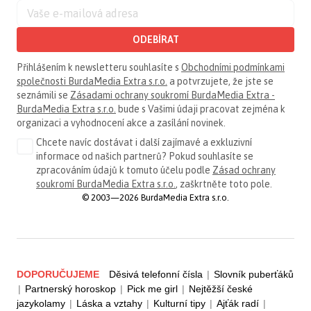
ODEBÍRAT
Přihlášením k newsletteru souhlasíte s
Obchodními podmínkami
společnosti BurdaMedia Extra s.r.o.
a potvrzujete, že jste se
seznámili se
Zásadami ochrany soukromí BurdaMedia Extra -
BurdaMedia Extra s.r.o.
bude s Vašimi údaji pracovat zejména k
organizaci a vyhodnocení akce a zasílání novinek.
Chcete navíc dostávat i další zajímavé a exkluzivní
informace od našich partnerů? Pokud souhlasíte se
zpracováním údajů k tomuto účelu podle
Zásad ochrany
soukromí BurdaMedia Extra s.r.o.
, zaškrtněte toto pole.
© 2003—2026 BurdaMedia Extra s.r.o.
DOPORUČUJEME
Děsivá telefonní čísla
|
Slovník puberťáků
|
Partnerský horoskop
|
Pick me girl
|
Nejtěžší české
jazykolamy
|
Láska a vztahy
|
Kulturní tipy
|
Ajťák radí
|