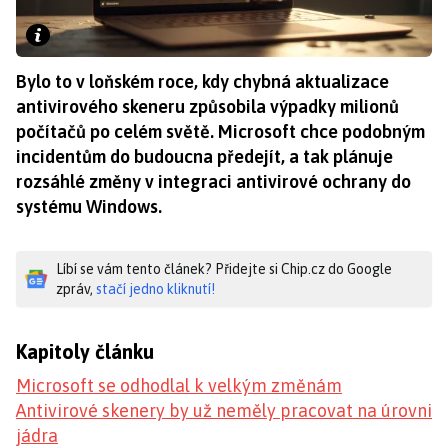
Bylo to v loňském roce, kdy chybná aktualizace
antivirového skeneru způsobila výpadky milionů
počítačů po celém světě. Microsoft chce podobným
incidentům do budoucna předejít, a tak plánuje
rozsáhlé změny v integraci antivirové ochrany do
systému Windows.
Líbí se vám tento článek? Přidejte si Chip.cz do Google
zpráv,
stačí jedno kliknutí!
Kapitoly článku
Microsoft se odhodlal k velkým změnám
Antivirové skenery by už neměly pracovat na úrovni
jádra