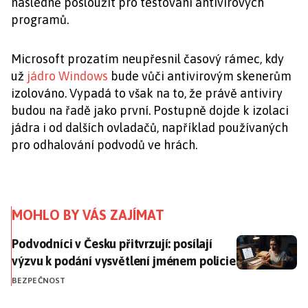
následně posloužit pro testování antivirových
programů.
Microsoft prozatím neupřesnil časový rámec, kdy
už
jádro Windows
bude vůči antivirovým skenerům
izolováno. Vypadá to však na to, že právě antiviry
budou na řadě jako první. Postupně dojde k izolaci
jádra i od dalších ovladačů, například používaných
pro odhalování podvodů ve hrách.
MOHLO BY VÁS ZAJÍMAT
Podvodníci v Česku přitvrzují: posílají výzvu k podán
Podvodníci v Česku přitvrzují: posílají
výzvu k podání vysvětlení jménem policie
BEZPEČNOST