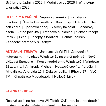
Svátky a prázdniny 2026
|
Módní trendy 2026
|
WhatsApp
alternativy 2026
RECEPTY A VAŘENÍ
Vepřová panenka
|
Fazolky na
smetaně
|
Čokoládové muffiny
|
Banánový chlebíček
|
Chili
con carne
|
Sportovní nápoj
|
Zálivky na salát
|
Jahodový
džem
|
Zelná polévka
|
Třešňová bublanina
|
Sekaná recept
|
Perník
|
Lečo
|
Recepty s rybízem
|
Domácí housky
|
Zapečené brambory s uzeným
AKTUÁLNÍ TÉMATA
Jak nastavit Wi-Fi
|
Varování před
kyberútoky
|
Instalace Windows 11 na starší počítač
|
Nový
skládací Samsung
|
Konec modré smrti Windows?
|
Windows
11 zdarma
|
Anthropic Mythos
|
Nouzové otevírání pračky
|
Aktualizace Androidu 16
|
Elektromobilita
|
iPhone 17
|
VLC
TV
|
Klimatizace Maoudegola
|
Nejlepší Linux
ČLÁNKY CHIP.CZ
Rusové útočí na hotelové Wi-Fi sítě. Ovládnou je a nenápadně
se dostanou do vašeho notebooku nebo mobilu