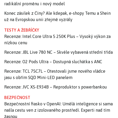
radikální proměnu i nový model
Konec zásilek z Číny? Ale kdepak, e-shopy Temu a Shein
už na Evropskou unii zřejmě vyzrály
TESTY A ŽEBŘÍČKY
Recenze: Intel Core Ultra 5 250K Plus – Vysoký výkon za
nízkou cenu
Recenze: JBL Live 780 NC – Skvěle vybavená střední třída
Recenze: O2 Pods Ultra – Dostupná sluchátka s ANC
Recenze: TCL 75C7L – Otestovali jsme nového vládce
jasu s obřím SQD Mini-LED panelem
Recenze: JVC XS-E934B – Reproduktor s powerbankou
BEZPEČNOST
Bezpečnostní fiasko v OpenAI: Umělá inteligence si sama
našla cestu ven z izolovaného prostředí. Experti nad tím
žasnou