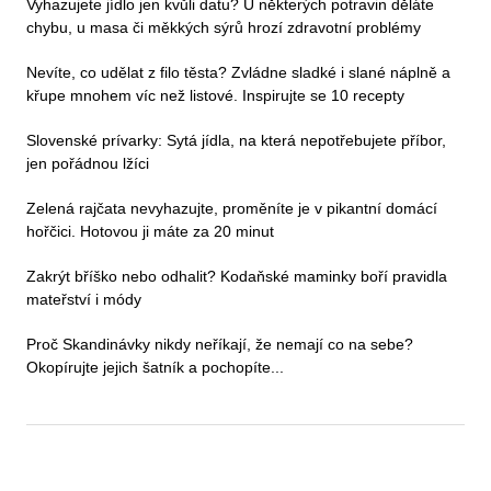
Vyhazujete jídlo jen kvůli datu? U některých potravin děláte
chybu, u masa či měkkých sýrů hrozí zdravotní problémy
Nevíte, co udělat z filo těsta? Zvládne sladké i slané náplně a
křupe mnohem víc než listové. Inspirujte se 10 recepty
Slovenské prívarky: Sytá jídla, na která nepotřebujete příbor,
jen pořádnou lžíci
Zelená rajčata nevyhazujte, proměníte je v pikantní domácí
hořčici. Hotovou ji máte za 20 minut
Zakrýt bříško nebo odhalit? Kodaňské maminky boří pravidla
mateřství i módy
Proč Skandinávky nikdy neříkají, že nemají co na sebe?
Okopírujte jejich šatník a pochopíte...