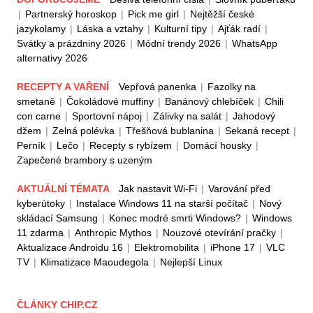
|
Partnerský horoskop
|
Pick me girl
|
Nejtěžší české
jazykolamy
|
Láska a vztahy
|
Kulturní tipy
|
Ajťák radí
|
Svátky a prázdniny 2026
|
Módní trendy 2026
|
WhatsApp
alternativy 2026
RECEPTY A VAŘENÍ
Vepřová panenka
|
Fazolky na
smetaně
|
Čokoládové muffiny
|
Banánový chlebíček
|
Chili
con carne
|
Sportovní nápoj
|
Zálivky na salát
|
Jahodový
džem
|
Zelná polévka
|
Třešňová bublanina
|
Sekaná recept
|
Perník
|
Lečo
|
Recepty s rybízem
|
Domácí housky
|
Zapečené brambory s uzeným
AKTUÁLNÍ TÉMATA
Jak nastavit Wi-Fi
|
Varování před
kyberútoky
|
Instalace Windows 11 na starší počítač
|
Nový
skládací Samsung
|
Konec modré smrti Windows?
|
Windows
11 zdarma
|
Anthropic Mythos
|
Nouzové otevírání pračky
|
Aktualizace Androidu 16
|
Elektromobilita
|
iPhone 17
|
VLC
TV
|
Klimatizace Maoudegola
|
Nejlepší Linux
ČLÁNKY CHIP.CZ