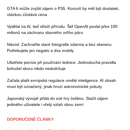
GTA 6 může zvýšit zájem o PS5. Konzolí by měl být dostatek,
otázkou zůstává cena
Vydělal na AI, teď střeží přírodu. Šéf OpenAI poslal přes 100
milionů na záchranu slavného orlího páru
Návod: Zachraňte staré fotografie zdarma a bez skeneru.
Potřebujete jen negativ a dva mobily
Ušetřete peníze při používání lednice. Jednoduchá pravidla
bohužel skoro nikdo nedodržuje
Začala platit evropská regulace umělé inteligence. AI obsah
musí být označený, jinak hrozí astronomické pokuty
Japonský vývojář přidá do své hry češtinu. Stačil zájem
jediného uživatele i vřelý vztah obou zemí
DOPORUČENÉ ČLÁNKY