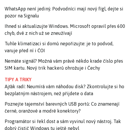
WhatsApp není jediný. Podvodníci mají nový fígl, dejte si
pozor na Signalu
Ihned si aktualizujte Windows. Microsoft opravil přes 600
chyb, dvě z nich už se zneužívají
Tuhle klimatizaci si domů nepořizujte: je to podvod,
varuje před ní i ČOI
Nemáte signál? Možná vám právě někdo krade číslo přes
SIM kartu. Nový trik hackerů ohrožuje i Čechy
TIPY A TRIKY
Ajťák radí: Neumírá vám náhodou disk? Zkontrolujte si ho
bezplatným nástrojem, než přijdete o data
Poznejte tajemství barevných USB portů: Co znamenají
černé, oranžové a modré konektory?
Programátor si řekl dost a sám vyvinul nový nástroj. Tak
dobrý čistič Windows tu ještě nebyl