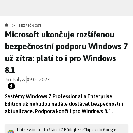
Přejít
k
hlavnímu
>
obsahu
BEZPEČNOST
Microsoft ukončuje rozšířenou
bezpečnostní podporu Windows 7
už zítra: platí to i pro Windows
8.1
Jiří Palyza
09.01.2023
Systémy Windows 7 Professional a Enterprise
Edition už nebudou nadále dostávat bezpečnostní
aktualizace. Podpora končí i pro Windows 8.1.
Líbí se vám tento článek? Přidejte si Chip.cz do Google