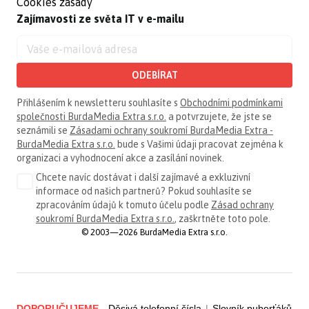
Cookies zásady
Zajímavosti ze světa IT v e-mailu
ODEBÍRAT
Přihlášením k newsletteru souhlasíte s
Obchodními podmínkami
společnosti BurdaMedia Extra s.r.o.
a potvrzujete, že jste se
seznámili se
Zásadami ochrany soukromí BurdaMedia Extra -
BurdaMedia Extra s.r.o.
bude s Vašimi údaji pracovat zejména k
organizaci a vyhodnocení akce a zasílání novinek.
Chcete navíc dostávat i další zajímavé a exkluzivní
informace od našich partnerů? Pokud souhlasíte se
zpracováním údajů k tomuto účelu podle
Zásad ochrany
soukromí BurdaMedia Extra s.r.o.
, zaškrtněte toto pole.
© 2003—2026 BurdaMedia Extra s.r.o.
DOPORUČUJEME
Děsivá telefonní čísla
|
Slovník puberťáků