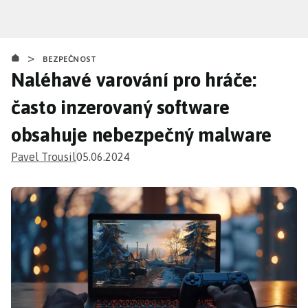
Přejít
k
hlavnímu
>
obsahu
BEZPEČNOST
Naléhavé varování pro hráče:
často inzerovaný software
obsahuje nebezpečný malware
Pavel Trousil
05.06.2024