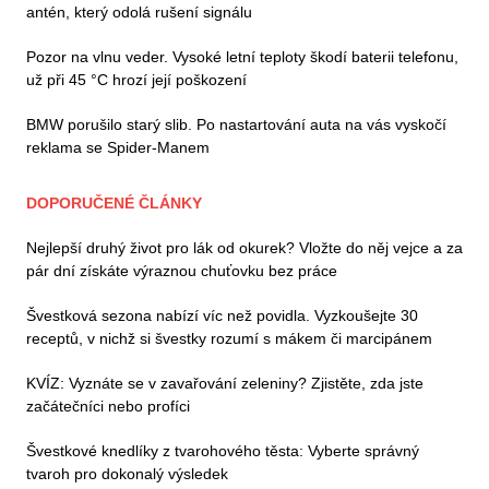
antén, který odolá rušení signálu
Pozor na vlnu veder. Vysoké letní teploty škodí baterii telefonu,
už při 45 °C hrozí její poškození
BMW porušilo starý slib. Po nastartování auta na vás vyskočí
reklama se Spider-Manem
DOPORUČENÉ ČLÁNKY
Nejlepší druhý život pro lák od okurek? Vložte do něj vejce a za
pár dní získáte výraznou chuťovku bez práce
Švestková sezona nabízí víc než povidla. Vyzkoušejte 30
receptů, v nichž si švestky rozumí s mákem či marcipánem
KVÍZ: Vyznáte se v zavařování zeleniny? Zjistěte, zda jste
začátečníci nebo profíci
Švestkové knedlíky z tvarohového těsta: Vyberte správný
tvaroh pro dokonalý výsledek