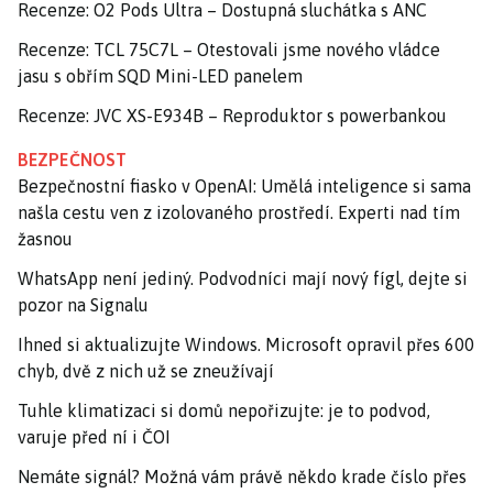
Recenze: O2 Pods Ultra – Dostupná sluchátka s ANC
Recenze: TCL 75C7L – Otestovali jsme nového vládce
jasu s obřím SQD Mini-LED panelem
Recenze: JVC XS-E934B – Reproduktor s powerbankou
BEZPEČNOST
Bezpečnostní fiasko v OpenAI: Umělá inteligence si sama
našla cestu ven z izolovaného prostředí. Experti nad tím
žasnou
WhatsApp není jediný. Podvodníci mají nový fígl, dejte si
pozor na Signalu
Ihned si aktualizujte Windows. Microsoft opravil přes 600
chyb, dvě z nich už se zneužívají
Tuhle klimatizaci si domů nepořizujte: je to podvod,
varuje před ní i ČOI
Nemáte signál? Možná vám právě někdo krade číslo přes