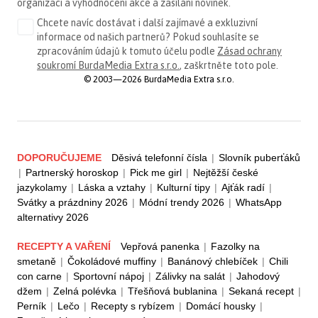
organizaci a vyhodnocení akce a zasílání novinek.
Chcete navíc dostávat i další zajímavé a exkluzivní
informace od našich partnerů? Pokud souhlasíte se
zpracováním údajů k tomuto účelu podle
Zásad ochrany
soukromí BurdaMedia Extra s.r.o.
, zaškrtněte toto pole.
© 2003—2026 BurdaMedia Extra s.r.o.
DOPORUČUJEME
Děsivá telefonní čísla
|
Slovník puberťáků
|
Partnerský horoskop
|
Pick me girl
|
Nejtěžší české
jazykolamy
|
Láska a vztahy
|
Kulturní tipy
|
Ajťák radí
|
Svátky a prázdniny 2026
|
Módní trendy 2026
|
WhatsApp
alternativy 2026
RECEPTY A VAŘENÍ
Vepřová panenka
|
Fazolky na
smetaně
|
Čokoládové muffiny
|
Banánový chlebíček
|
Chili
con carne
|
Sportovní nápoj
|
Zálivky na salát
|
Jahodový
džem
|
Zelná polévka
|
Třešňová bublanina
|
Sekaná recept
|
Perník
|
Lečo
|
Recepty s rybízem
|
Domácí housky
|