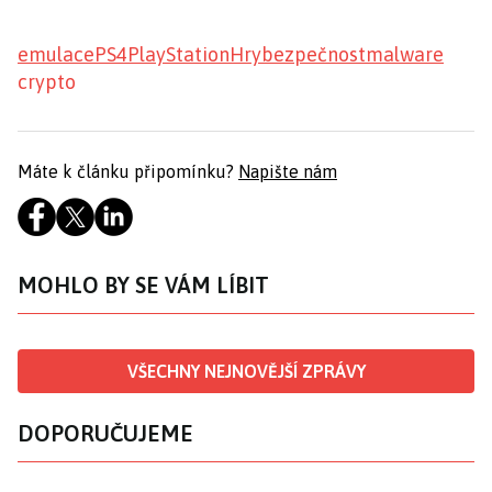
emulace
PS4
PlayStation
Hry
bezpečnost
malware
crypto
Máte k článku připomínku?
Napište nám
MOHLO BY SE VÁM LÍBIT
VŠECHNY NEJNOVĚJŠÍ ZPRÁVY
DOPORUČUJEME