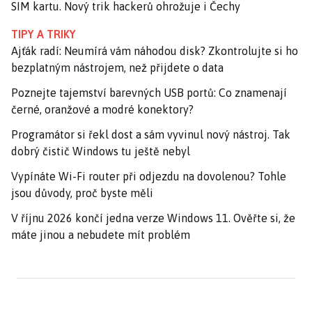
SIM kartu. Nový trik hackerů ohrožuje i Čechy
TIPY A TRIKY
Ajťák radí: Neumírá vám náhodou disk? Zkontrolujte si ho
bezplatným nástrojem, než přijdete o data
Poznejte tajemství barevných USB portů: Co znamenají
černé, oranžové a modré konektory?
Programátor si řekl dost a sám vyvinul nový nástroj. Tak
dobrý čistič Windows tu ještě nebyl
Vypínáte Wi-Fi router při odjezdu na dovolenou? Tohle
jsou důvody, proč byste měli
V říjnu 2026 končí jedna verze Windows 11. Ověřte si, že
máte jinou a nebudete mít problém