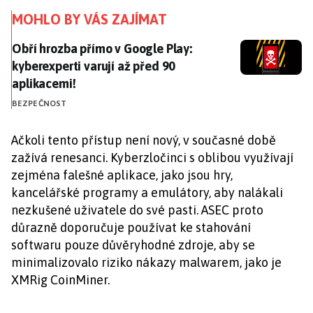
MOHLO BY VÁS ZAJÍMAT
Obří hrozba přímo v Google Play: kyberexperti varují
Obří hrozba přímo v Google Play:
kyberexperti varují až před 90
aplikacemi!
BEZPEČNOST
Ačkoli tento přístup není nový, v současné době
zažívá renesanci. Kyberzločinci s oblibou využívají
zejména falešné aplikace, jako jsou hry,
kancelářské programy a emulátory, aby nalákali
nezkušené uživatele do své pasti. ASEC proto
důrazně doporučuje používat ke stahování
softwaru pouze důvěryhodné zdroje, aby se
minimalizovalo riziko nákazy malwarem, jako je
XMRig CoinMiner.