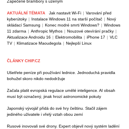
Zapečené brambory s uzeným
AKTUÁLNÍ TÉMATA
Jak nastavit Wi-Fi
|
Varování před
kyberútoky
|
Instalace Windows 11 na starší počítač
|
Nový
skládací Samsung
|
Konec modré smrti Windows?
|
Windows
11 zdarma
|
Anthropic Mythos
|
Nouzové otevírání pračky
|
Aktualizace Androidu 16
|
Elektromobilita
|
iPhone 17
|
VLC
TV
|
Klimatizace Maoudegola
|
Nejlepší Linux
ČLÁNKY CHIP.CZ
Ušetřete peníze při používání lednice. Jednoduchá pravidla
bohužel skoro nikdo nedodržuje
Začala platit evropská regulace umělé inteligence. AI obsah
musí být označený, jinak hrozí astronomické pokuty
Japonský vývojář přidá do své hry češtinu. Stačil zájem
jediného uživatele i vřelý vztah obou zemí
Rusové inovovali své drony. Expert objevil nový systém ladění