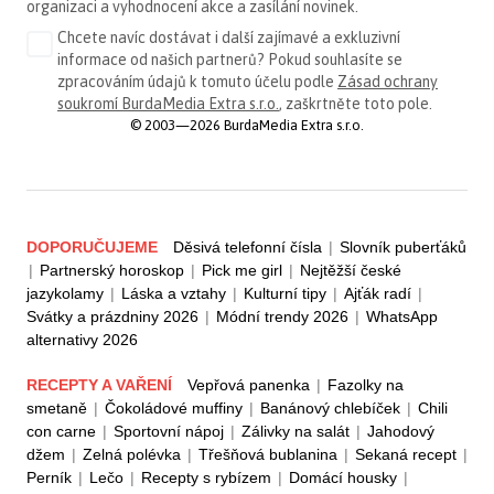
organizaci a vyhodnocení akce a zasílání novinek.
Chcete navíc dostávat i další zajímavé a exkluzivní
informace od našich partnerů? Pokud souhlasíte se
zpracováním údajů k tomuto účelu podle
Zásad ochrany
soukromí BurdaMedia Extra s.r.o.
, zaškrtněte toto pole.
© 2003—2026 BurdaMedia Extra s.r.o.
DOPORUČUJEME
Děsivá telefonní čísla
|
Slovník puberťáků
|
Partnerský horoskop
|
Pick me girl
|
Nejtěžší české
jazykolamy
|
Láska a vztahy
|
Kulturní tipy
|
Ajťák radí
|
Svátky a prázdniny 2026
|
Módní trendy 2026
|
WhatsApp
alternativy 2026
RECEPTY A VAŘENÍ
Vepřová panenka
|
Fazolky na
smetaně
|
Čokoládové muffiny
|
Banánový chlebíček
|
Chili
con carne
|
Sportovní nápoj
|
Zálivky na salát
|
Jahodový
džem
|
Zelná polévka
|
Třešňová bublanina
|
Sekaná recept
|
Perník
|
Lečo
|
Recepty s rybízem
|
Domácí housky
|