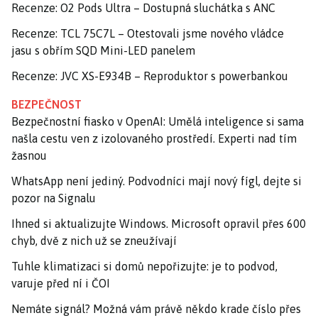
Recenze: O2 Pods Ultra – Dostupná sluchátka s ANC
Recenze: TCL 75C7L – Otestovali jsme nového vládce
jasu s obřím SQD Mini-LED panelem
Recenze: JVC XS-E934B – Reproduktor s powerbankou
BEZPEČNOST
Bezpečnostní fiasko v OpenAI: Umělá inteligence si sama
našla cestu ven z izolovaného prostředí. Experti nad tím
žasnou
WhatsApp není jediný. Podvodníci mají nový fígl, dejte si
pozor na Signalu
Ihned si aktualizujte Windows. Microsoft opravil přes 600
chyb, dvě z nich už se zneužívají
Tuhle klimatizaci si domů nepořizujte: je to podvod,
varuje před ní i ČOI
Nemáte signál? Možná vám právě někdo krade číslo přes