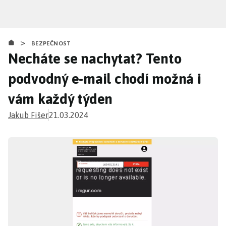
Přejít
k
hlavnímu
>
obsahu
BEZPEČNOST
Necháte se nachytat? Tento
podvodný e-mail chodí možná i
vám každý týden
Jakub Fišer
21.03.2024