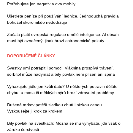
Potřebujete jen negativ a dva mobily
Ušetřete peníze při používání lednice. Jednoduchá pravidla
bohužel skoro nikdo nedodržuje
Začala platit evropská regulace umělé inteligence. AI obsah
musí být označený, jinak hrozí astronomické pokuty
DOPORUČENÉ ČLÁNKY
Švestky umí potrápit i pomoci. Vláknina prospívá trávení,
sorbitol může nadýmat a bílý povlak není plíseň ani špína
Vyhazujete jídlo jen kvůli datu? U některých potravin děláte
chybu, u masa či měkkých sýrů hrozí zdravotní problémy
Dušená mrkev potěší sladkou chutí i nízkou cenou.
Vyzkoušejte ji krok za krokem
Bílý povlak na švestkách: Možná se mu vyhýbáte, jde však o
záruku čerstvosti