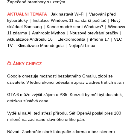
Zapečené brambory s uzeným
AKTUÁLNÍ TÉMATA
Jak nastavit Wi-Fi
|
Varování před
kyberútoky
|
Instalace Windows 11 na starší počítač
|
Nový
skládací Samsung
|
Konec modré smrti Windows?
|
Windows
11 zdarma
|
Anthropic Mythos
|
Nouzové otevírání pračky
|
Aktualizace Androidu 16
|
Elektromobilita
|
iPhone 17
|
VLC
TV
|
Klimatizace Maoudegola
|
Nejlepší Linux
ČLÁNKY CHIP.CZ
Google omezuje možnosti bezplatného Gmailu, zlobí se
uživatelé. V lednu ukončí odesílání zpráv z adres třetích stran
GTA 6 může zvýšit zájem o PS5. Konzolí by měl být dostatek,
otázkou zůstává cena
Vydělal na AI, teď střeží přírodu. Šéf OpenAI poslal přes 100
milionů na záchranu slavného orlího páru
Návod: Zachraňte staré fotografie zdarma a bez skeneru.