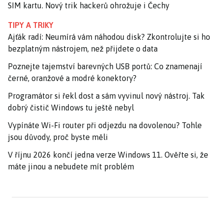
SIM kartu. Nový trik hackerů ohrožuje i Čechy
TIPY A TRIKY
Ajťák radí: Neumírá vám náhodou disk? Zkontrolujte si ho
bezplatným nástrojem, než přijdete o data
Poznejte tajemství barevných USB portů: Co znamenají
černé, oranžové a modré konektory?
Programátor si řekl dost a sám vyvinul nový nástroj. Tak
dobrý čistič Windows tu ještě nebyl
Vypínáte Wi-Fi router při odjezdu na dovolenou? Tohle
jsou důvody, proč byste měli
V říjnu 2026 končí jedna verze Windows 11. Ověřte si, že
máte jinou a nebudete mít problém