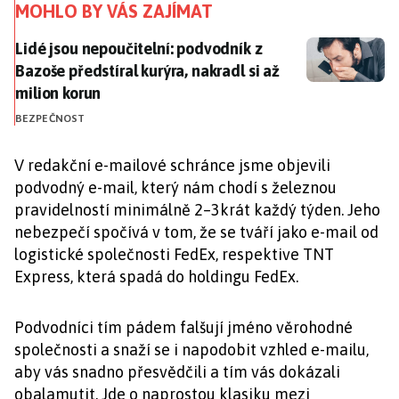
MOHLO BY VÁS ZAJÍMAT
Lidé jsou nepoučitelní: podvodník z Bazoše předstíral 
Lidé jsou nepoučitelní: podvodník z
Bazoše předstíral kurýra, nakradl si až
milion korun
BEZPEČNOST
V redakční e-mailové schránce jsme objevili
podvodný e-mail, který nám chodí s železnou
pravidelností minimálně 2–3krát každý týden. Jeho
nebezpečí spočívá v tom, že se tváří jako e-mail od
logistické společnosti FedEx, respektive TNT
Express, která spadá do holdingu FedEx.
Podvodníci tím pádem falšují jméno věrohodné
společnosti a snaží se i napodobit vzhled e-mailu,
aby vás snadno přesvědčili a tím vás dokázali
obalamutit. Jde o naprostou klasiku mezi