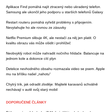
Aplikace Find pomáhá najít ztracený nebo ukradený telefon.
Samsung ale ukončil jeho podporu u starších telefonů Galaxy
Restart routeru pomáhá vyřešit problémy s připojením.
Nevytahujte ho ale rovnou ze zásuvky
Netflix Premium slibuje 4K, ale nestačí za něj jen platit. O
kvalitu obrazu vás může ošidit i prohlížeč
Neobvyklý robot může nahradit nočního hlídače. Balancuje na
jednom kole a dokonce cítí plyn
Detekce nevhodného obsahu rozmazala video se psem. Apple
mu na bříšku našel „nahotu“
Chytrý trik, jak odradit zloděje: Majitelé karavanů schválně
nechávají v autě svůj starý mobil
DOPORUČENÉ ČLÁNKY