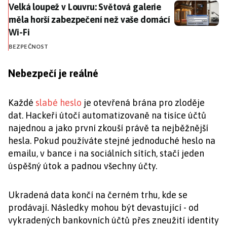
Velká loupež v Louvru: Světová galerie měla horší za
Velká loupež v Louvru: Světová galerie
měla horší zabezpečení než vaše domácí
Wi-Fi
BEZPEČNOST
Nebezpečí je reálné
Každé
slabé heslo
je otevřená brána pro zloděje
dat. Hackeři útočí automatizovaně na tisíce účtů
najednou a jako první zkouší právě ta nejběžnější
hesla. Pokud používáte stejné jednoduché heslo na
emailu, v bance i na sociálních sítích, stačí jeden
úspěšný útok a padnou všechny účty.
Ukradená data končí na černém trhu, kde se
prodávají. Následky mohou být devastující - od
vykradených bankovních účtů přes zneužití identity