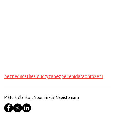
bezpečnost
heslo
účty
zabezpečení
data
ohrožení
Máte k článku připomínku?
Napište nám