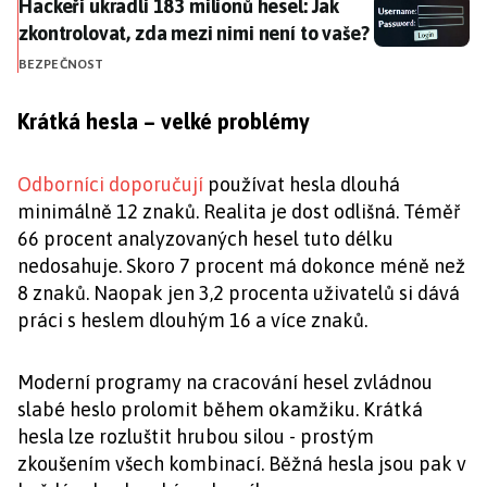
Hackeři ukradli 183 milionů hesel: Jak zkontrolovat, z
Hackeři ukradli 183 milionů hesel: Jak
zkontrolovat, zda mezi nimi není to vaše?
BEZPEČNOST
Krátká hesla – velké problémy
Odborníci doporučují
používat hesla dlouhá
minimálně 12 znaků. Realita je dost odlišná. Téměř
66 procent analyzovaných hesel tuto délku
nedosahuje. Skoro 7 procent má dokonce méně než
8 znaků. Naopak jen 3,2 procenta uživatelů si dává
práci s heslem dlouhým 16 a více znaků.
Moderní programy na cracování hesel zvládnou
slabé heslo prolomit během okamžiku. Krátká
hesla lze rozluštit hrubou silou - prostým
zkoušením všech kombinací. Běžná hesla jsou pak v