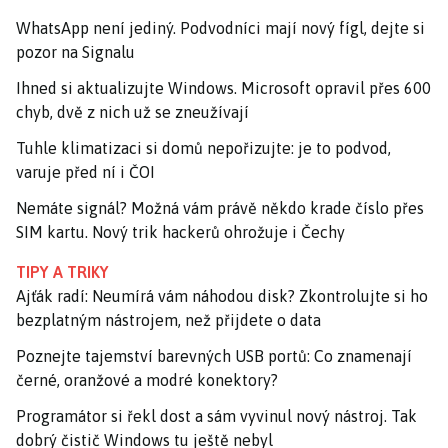
WhatsApp není jediný. Podvodníci mají nový fígl, dejte si
pozor na Signalu
Ihned si aktualizujte Windows. Microsoft opravil přes 600
chyb, dvě z nich už se zneužívají
Tuhle klimatizaci si domů nepořizujte: je to podvod,
varuje před ní i ČOI
Nemáte signál? Možná vám právě někdo krade číslo přes
SIM kartu. Nový trik hackerů ohrožuje i Čechy
TIPY A TRIKY
Ajťák radí: Neumírá vám náhodou disk? Zkontrolujte si ho
bezplatným nástrojem, než přijdete o data
Poznejte tajemství barevných USB portů: Co znamenají
černé, oranžové a modré konektory?
Programátor si řekl dost a sám vyvinul nový nástroj. Tak
dobrý čistič Windows tu ještě nebyl