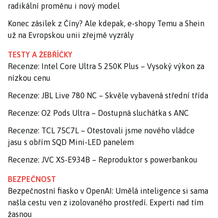
radikální proměnu i nový model
Konec zásilek z Číny? Ale kdepak, e-shopy Temu a Shein
už na Evropskou unii zřejmě vyzrály
TESTY A ŽEBŘÍČKY
Recenze: Intel Core Ultra 5 250K Plus – Vysoký výkon za
nízkou cenu
Recenze: JBL Live 780 NC – Skvěle vybavená střední třída
Recenze: O2 Pods Ultra – Dostupná sluchátka s ANC
Recenze: TCL 75C7L – Otestovali jsme nového vládce
jasu s obřím SQD Mini-LED panelem
Recenze: JVC XS-E934B – Reproduktor s powerbankou
BEZPEČNOST
Bezpečnostní fiasko v OpenAI: Umělá inteligence si sama
našla cestu ven z izolovaného prostředí. Experti nad tím
žasnou