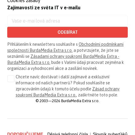
Cookies zásady
Zajímavosti ze světa IT v e-mailu
ODEBÍRAT
Přihlášením k newsletteru souhlasíte s
Obchodními podmínkami
společnosti BurdaMedia Extra s.r.o.
a potvrzujete, že jste se
seznámili se
Zásadami ochrany soukromí BurdaMedia Extra -
BurdaMedia Extra s.r.o.
bude s Vašimi údaji pracovat zejména k
organizaci a vyhodnocení akce a zasílání novinek.
Chcete navíc dostávat i další zajímavé a exkluzivní
informace od našich partnerů? Pokud souhlasíte se
zpracováním údajů k tomuto účelu podle
Zásad ochrany
soukromí BurdaMedia Extra s.r.o.
, zaškrtněte toto pole.
© 2003—2026 BurdaMedia Extra s.r.o.
DOPORUČUJEME
Děsivá telefonní čísla
|
Slovník puberťáků