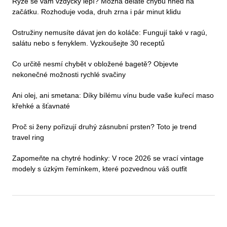
Rýže se vám vždycky lepí? Možná děláte chybu hned na
začátku. Rozhoduje voda, druh zrna i pár minut klidu
Ostružiny nemusíte dávat jen do koláče: Fungují také v ragú,
salátu nebo s fenyklem. Vyzkoušejte 30 receptů
Co určitě nesmí chybět v obložené bagetě? Objevte
nekonečné možnosti rychlé svačiny
Ani olej, ani smetana: Díky bílému vínu bude vaše kuřecí maso
křehké a šťavnaté
Proč si ženy pořizují druhý zásnubní prsten? Toto je trend
travel ring
Zapomeňte na chytré hodinky: V roce 2026 se vrací vintage
modely s úzkým řemínkem, které pozvednou váš outfit