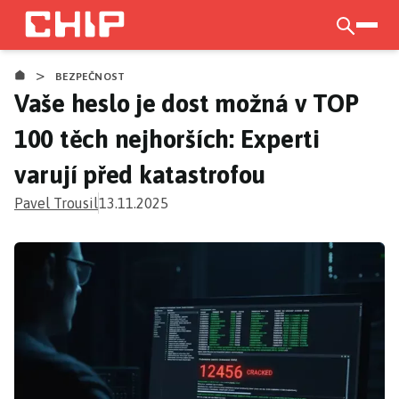
Přejít
k
otevří
CHIP.CZ
hlavnímu
>
obsahu
BEZPEČNOST
Vaše heslo je dost možná v TOP
100 těch nejhorších: Experti
varují před katastrofou
Pavel Trousil
13.11.2025