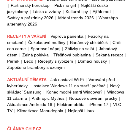
|
Partnerský horoskop
|
Pick me girl
|
Nejtěžší české
jazykolamy
|
Láska a vztahy
|
Kulturní tipy
|
Ajťák radí
|
Svátky a prázdniny 2026
|
Módní trendy 2026
|
WhatsApp
alternativy 2026
RECEPTY A VAŘENÍ
Vepřová panenka
|
Fazolky na
smetaně
|
Čokoládové muffiny
|
Banánový chlebíček
|
Chili
con carne
|
Sportovní nápoj
|
Zálivky na salát
|
Jahodový
džem
|
Zelná polévka
|
Třešňová bublanina
|
Sekaná recept
|
Perník
|
Lečo
|
Recepty s rybízem
|
Domácí housky
|
Zapečené brambory s uzeným
AKTUÁLNÍ TÉMATA
Jak nastavit Wi-Fi
|
Varování před
kyberútoky
|
Instalace Windows 11 na starší počítač
|
Nový
skládací Samsung
|
Konec modré smrti Windows?
|
Windows
11 zdarma
|
Anthropic Mythos
|
Nouzové otevírání pračky
|
Aktualizace Androidu 16
|
Elektromobilita
|
iPhone 17
|
VLC
TV
|
Klimatizace Maoudegola
|
Nejlepší Linux
ČLÁNKY CHIP.CZ