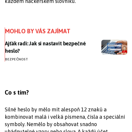
každém hackerském slovníku.
MOHLO BY VÁS ZAJÍMAT
Ajťák radí: Jak si nastavit bezpečné heslo?
Ajťák radí: Jak si nastavit bezpečné
heslo?
BEZPEČNOST
Co s tím?
Silné heslo by mělo mít alespoň 12 znaků a
kombinovat malá i velká písmena, čísla a speciální
symboly. Nemělo by obsahovat snadno
uhádnutelné vzory nebo slova. A každý účet