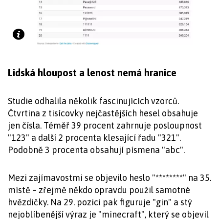
Lidská hloupost a lenost nemá hranice
Studie odhalila několik fascinujících vzorců.
Čtvrtina z tisícovky nejčastějších hesel obsahuje
jen čísla. Téměř 39 procent zahrnuje posloupnost
"123" a další 2 procenta klesající řadu "321".
Podobně 3 procenta obsahují písmena "abc".
Mezi zajímavostmi se objevilo heslo "********" na 35.
místě – zřejmě někdo opravdu použil samotné
hvězdičky. Na 29. pozici pak figuruje "gin" a stý
nejoblíbenější výraz je "minecraft", který se objevil