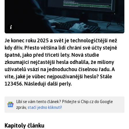
Je konec roku 2025 a svět je technologičtější než
kdy dřív. Přesto většina lidí chrání své účty stejně
špatně, jako před třiceti lety. Nová studie
zkoumající nejčastější hesla odhalila, že miliony
uživatelů vsází na jednoduchou číselnou řadu. A
víte, jaké je vůbec nejpoužívanější heslo? Stále
123456. Následují další perly.
Líbí se vám tento článek? Přidejte si Chip.cz do Google
zpráv,
stačí jedno kliknutí!
Kapitoly článku