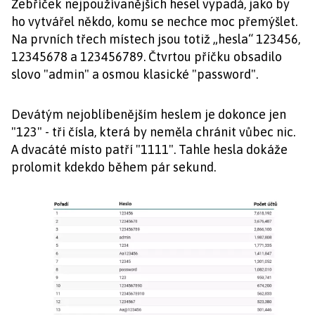
Žebříček nejpoužívanějších hesel vypadá, jako by
ho vytvářel někdo, komu se nechce moc přemýšlet.
Na prvních třech místech jsou totiž „hesla“ 123456,
12345678 a 123456789. Čtvrtou příčku obsadilo
slovo "admin" a osmou klasické "password".
Devátým nejoblíbenějším heslem je dokonce jen
"123" - tři čísla, která by neměla chránit vůbec nic.
A dvacáté místo patří "1111". Tahle hesla dokáže
prolomit kdekdo během pár sekund.