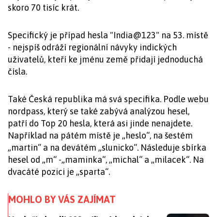
skoro 70 tisíc krát.
Specifický je případ hesla "India@123" na 53. místě
- nejspíš odráží regionální návyky indických
uživatelů, kteří ke jménu země přidají jednoduchá
čísla.
Také Česká republika má svá specifika. Podle webu
nordpass, který se také zabývá analýzou hesel,
patří do Top 20 hesla, která asi jinde nenajdete.
Například na pátém místě je „heslo“, na šestém
„martin“ a na devátém „slunicko“. Následuje sbírka
hesel od „m“ -„maminka“, „michal“ a „milacek“. Na
dvacáté pozici je „sparta“.
MOHLO BY VÁS ZAJÍMAT