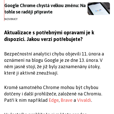
Google Chrome chystá velkou změnu: Na tohle se radě
Google Chrome chystá velkou změnu: Na
tohle se raději připravte
NOVINKY
Aktualizace s potřebnými opravami je k
dispozici. Jakou verzi potřebujete?
Bezpečnostní analytici chybu objevili 11. února a
oznámení na blogu Google je ze dne 13. února. V
něm jasně stojí, že již byly zaznamenány útoky,
které ji aktivně zneužívají.
Kromě samotného Chrome mohou být chybou
dotčeny i další prohlížeče, založené na Chromiu.
Patří k nim například
Edge
,
Brave
a
Vivaldi
.