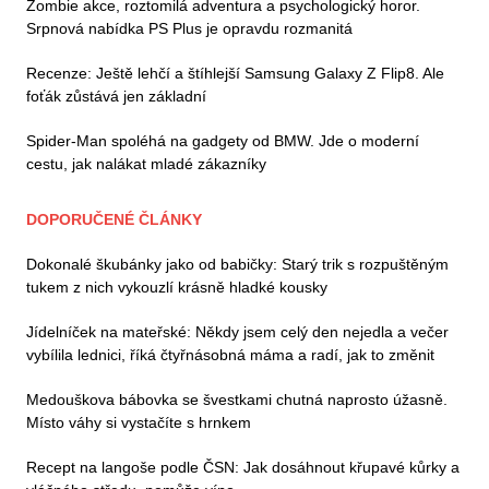
Zombie akce, roztomilá adventura a psychologický horor.
Srpnová nabídka PS Plus je opravdu rozmanitá
Recenze: Ještě lehčí a štíhlejší Samsung Galaxy Z Flip8. Ale
foťák zůstává jen základní
Spider-Man spoléhá na gadgety od BMW. Jde o moderní
cestu, jak nalákat mladé zákazníky
DOPORUČENÉ ČLÁNKY
Dokonalé škubánky jako od babičky: Starý trik s rozpuštěným
tukem z nich vykouzlí krásně hladké kousky
Jídelníček na mateřské: Někdy jsem celý den nejedla a večer
vybílila lednici, říká čtyřnásobná máma a radí, jak to změnit
Medouškova bábovka se švestkami chutná naprosto úžasně.
Místo váhy si vystačíte s hrnkem
Recept na langoše podle ČSN: Jak dosáhnout křupavé kůrky a