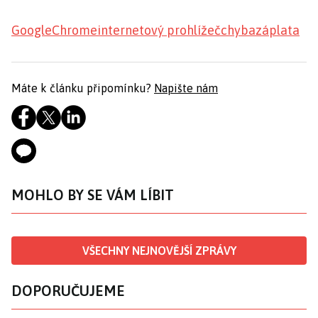
Google
Chrome
internetový prohlížeč
chyba
záplata
Máte k článku připomínku?
Napište nám
MOHLO BY SE VÁM LÍBIT
VŠECHNY NEJNOVĚJŠÍ ZPRÁVY
DOPORUČUJEME