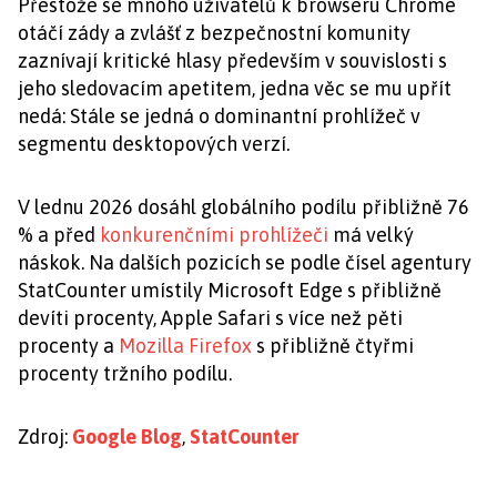
Přestože se mnoho uživatelů k browseru Chrome
otáčí zády a zvlášť z bezpečnostní komunity
zaznívají kritické hlasy především v souvislosti s
jeho sledovacím apetitem, jedna věc se mu upřít
nedá: Stále se jedná o dominantní prohlížeč v
segmentu desktopových verzí.
V lednu 2026 dosáhl globálního podílu přibližně 76
% a před
konkurenčními prohlížeči
má velký
náskok. Na dalších pozicích se podle čísel agentury
StatCounter umístily Microsoft Edge s přibližně
devíti procenty, Apple Safari s více než pěti
procenty a
Mozilla Firefox
s přibližně čtyřmi
procenty tržního podílu.
Zdroj:
Google Blog
,
StatCounter