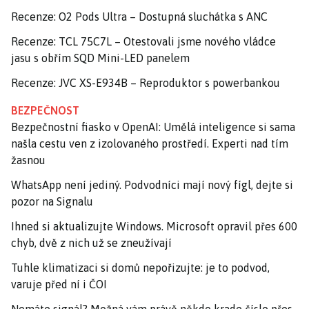
Recenze: O2 Pods Ultra – Dostupná sluchátka s ANC
Recenze: TCL 75C7L – Otestovali jsme nového vládce
jasu s obřím SQD Mini-LED panelem
Recenze: JVC XS-E934B – Reproduktor s powerbankou
BEZPEČNOST
Bezpečnostní fiasko v OpenAI: Umělá inteligence si sama
našla cestu ven z izolovaného prostředí. Experti nad tím
žasnou
WhatsApp není jediný. Podvodníci mají nový fígl, dejte si
pozor na Signalu
Ihned si aktualizujte Windows. Microsoft opravil přes 600
chyb, dvě z nich už se zneužívají
Tuhle klimatizaci si domů nepořizujte: je to podvod,
varuje před ní i ČOI