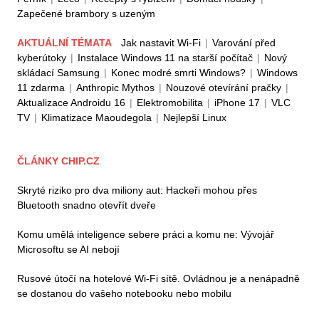
Zapečené brambory s uzeným
AKTUÁLNÍ TÉMATA
Jak nastavit Wi-Fi
|
Varování před
kyberútoky
|
Instalace Windows 11 na starší počítač
|
Nový
skládací Samsung
|
Konec modré smrti Windows?
|
Windows
11 zdarma
|
Anthropic Mythos
|
Nouzové otevírání pračky
|
Aktualizace Androidu 16
|
Elektromobilita
|
iPhone 17
|
VLC
TV
|
Klimatizace Maoudegola
|
Nejlepší Linux
ČLÁNKY CHIP.CZ
Skryté riziko pro dva miliony aut: Hackeři mohou přes
Bluetooth snadno otevřít dveře
Komu umělá inteligence sebere práci a komu ne: Vývojář
Microsoftu se AI nebojí
Rusové útočí na hotelové Wi-Fi sítě. Ovládnou je a nenápadně
se dostanou do vašeho notebooku nebo mobilu