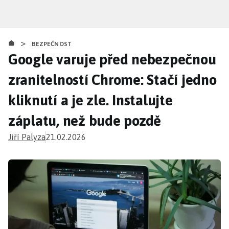
Přejít
k
hlavnímu
>
obsahu
BEZPEČNOST
Google varuje před nebezpečnou
zranitelností Chrome: Stačí jedno
kliknutí a je zle. Instalujte
záplatu, než bude pozdě
Jiří Palyza
21.02.2026