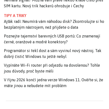
Nemáte signál? Možná vám právě někdo krade číslo přes
SIM kartu. Nový trik hackerů ohrožuje i Čechy
TIPY A TRIKY
Ajťák radí: Neumírá vám náhodou disk? Zkontrolujte si ho
bezplatným nástrojem, než přijdete o data
Poznejte tajemství barevných USB portů: Co znamenají
černé, oranžové a modré konektory?
Programátor si řekl dost a sám vyvinul nový nástroj. Tak
dobrý čistič Windows tu ještě nebyl
Vypínáte Wi-Fi router při odjezdu na dovolenou? Tohle
jsou důvody, proč byste měli
V říjnu 2026 končí jedna verze Windows 11. Ověřte si, že
máte jinou a nebudete mít problém