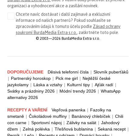
organizaci a vyhodnocení akce a zasílání novinek.
Chcete navíc dostávat i další zajímavé a exkluzivní
informace od našich partnerů? Pokud souhlasíte se
zpracováním údajů k tomuto účelu podle
Zásad ochrany
soukromí BurdaMedia Extra s.r.o.
, zaškrtněte toto pole.
© 2003—2026 BurdaMedia Extra s.r.o.
DOPORUČUJEME
Děsivá telefonní čísla
|
Slovník puberťáků
|
Partnerský horoskop
|
Pick me girl
|
Nejtěžší české
jazykolamy
|
Láska a vztahy
|
Kulturní tipy
|
Ajťák radí
|
Svátky a prázdniny 2026
|
Módní trendy 2026
|
WhatsApp
alternativy 2026
RECEPTY A VAŘENÍ
Vepřová panenka
|
Fazolky na
smetaně
|
Čokoládové muffiny
|
Banánový chlebíček
|
Chili
con carne
|
Sportovní nápoj
|
Zálivky na salát
|
Jahodový
džem
|
Zelná polévka
|
Třešňová bublanina
|
Sekaná recept
|
Perník
|
Lečo
|
Recepty s rybízem
|
Domácí housky
|