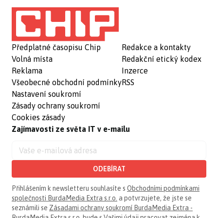
Předplatné časopisu Chip
Redakce a kontakty
Volná místa
Redakční etický kodex
Reklama
Inzerce
Všeobecné obchodní podmínky
RSS
Nastavení soukromí
Zásady ochrany soukromí
Cookies zásady
Zajímavosti ze světa IT v e-mailu
ODEBÍRAT
Přihlášením k newsletteru souhlasíte s
Obchodními podmínkami
společnosti BurdaMedia Extra s.r.o.
a potvrzujete, že jste se
seznámili se
Zásadami ochrany soukromí BurdaMedia Extra -
BurdaMedia Extra s.r.o.
bude s Vašimi údaji pracovat zejména k