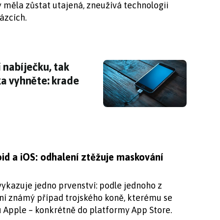
y měla zůstat utajená, zneužívá technologii
ázcích.
 nabíječku, tak tomuto typu kabelu se zdalek
 nabíječku, tak
a vyhněte: krade
d a iOS: odhalení ztěžuje maskování
ykazuje jedno prvenství: podle jednoho z
vní známý případ trojského koně, kterému se
 Apple – konkrétně do platformy App Store.