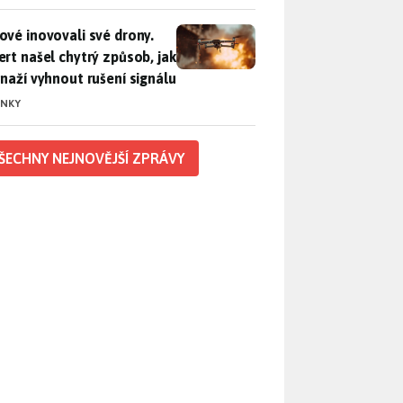
vé inovovali své drony. Expert našel chytrý způsob, jak se sna
ové inovovali své drony.
ert našel chytrý způsob, jak
snaží vyhnout rušení signálu
INKY
ŠECHNY NEJNOVĚJŠÍ ZPRÁVY