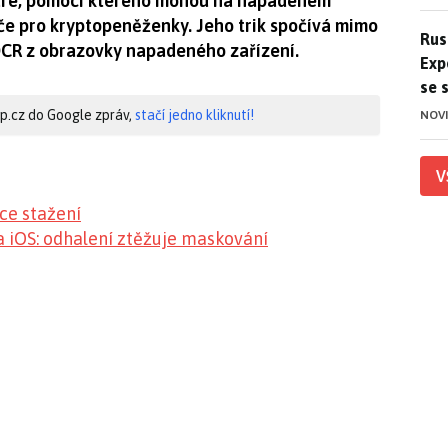
are, pomocí kterého mohou na napadeném
líče pro kryptopeněženky. Jeho trik spočívá mimo
Ruso
Rus
 OCR z obrazovky napadeného zařízení.
Exp
se 
hip.cz do Google zpráv,
stačí jedno kliknutí!
NOV
V
ce stažení
 iOS: odhalení ztěžuje maskování