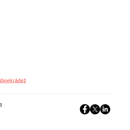
údaje
krádež
m