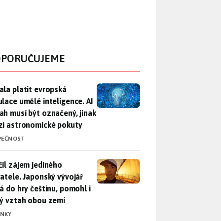
PORUČUJEME
ala platit evropská regulace umělé inteligence. AI obsah musí
ala platit evropská
ulace umělé inteligence. AI
ah musí být označený, jinak
zí astronomické pokuty
PEČNOST
il zájem jediného uživatele. Japonský vývojář přidá do hry češ
čil zájem jediného
vatele. Japonský vývojář
dá do hry češtinu, pomohl i
lý vztah obou zemí
INKY