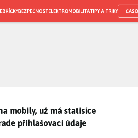
EBŘÍČKY
BEZPEČNOST
ELEKTROMOBILITA
TIPY A TRIKY
ČASO
na mobily, už má statisíce
krade přihlašovací údaje