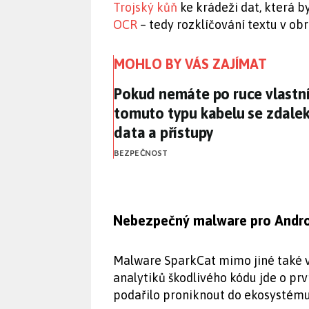
Trojský kůň
ke krádeži dat, která b
OCR
– tedy rozklíčování textu v obr
MOHLO BY VÁS ZAJÍMAT
Pokud nemáte po ruce vlastní
Pokud nemáte po ruce vlastní
tomuto typu kabelu se zdalek
data a přístupy
BEZPEČNOST
Nebezpečný malware pro Androi
Malware SparkCat mimo jiné také v
analytiků škodlivého kódu jde o pr
podařilo proniknout do ekosystému