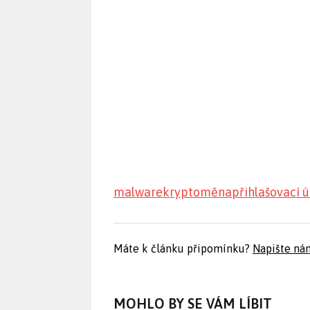
malware
kryptoměna
přihlašovací 
Máte k článku připomínku?
Napište ná
MOHLO BY SE VÁM LÍBIT