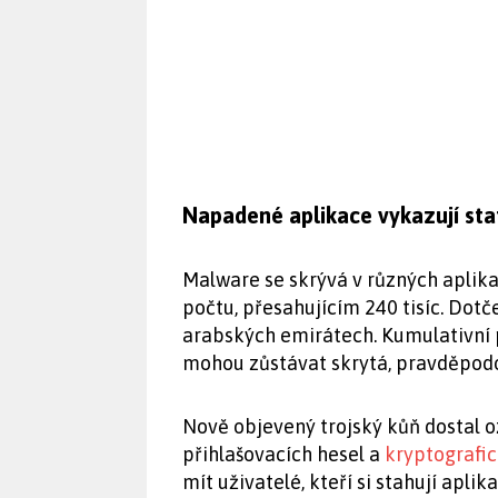
Napadené aplikace vykazují stat
Malware se skrývá v různých aplik
počtu, přesahujícím 240 tisíc. Dotče
arabských emirátech. Kumulativní p
mohou zůstávat skrytá, pravděpodo
Nově objevený trojský kůň dostal 
přihlašovacích hesel a
kryptografi
mít uživatelé, kteří si stahují apli