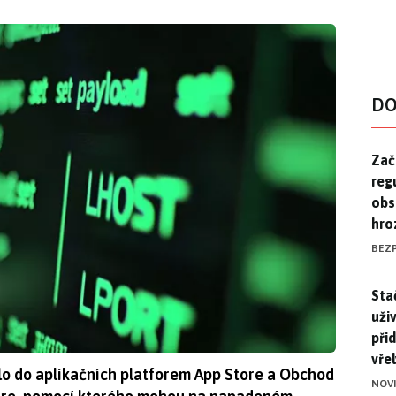
DO
Zač
Zač
reg
obs
hro
BEZ
Stač
Sta
uži
při
vře
lo do aplikačních platforem App Store a Obchod
NOV