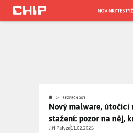
Přejít
k
NOVINKY
TESTY
Ž
hlavnímu
obsahu
>
BEZPEČNOST
Nový malware, útočící 
stažení: pozor na něj, 
Jiří Palyza
11.02.2025