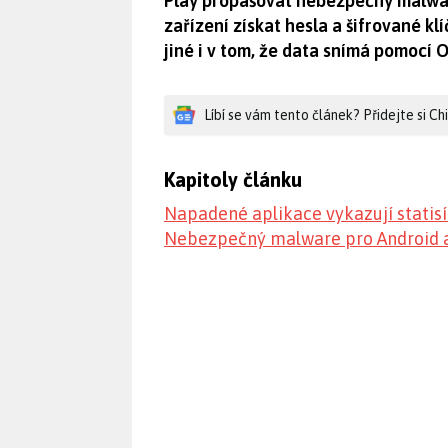
Play propašovat nebezpečný malw
zařízení získat hesla a šifrované k
jiné i v tom, že data snímá pomocí
Líbí se vám tento článek? Přidejte si C
Kapitoly článku
Napadené aplikace vykazují statisí
Nebezpečný malware pro Android a