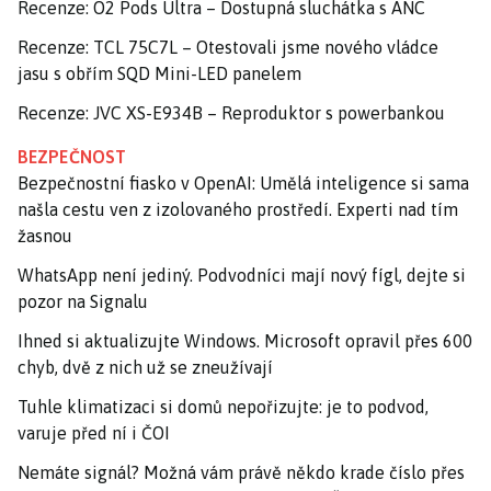
Recenze: O2 Pods Ultra – Dostupná sluchátka s ANC
Recenze: TCL 75C7L – Otestovali jsme nového vládce
jasu s obřím SQD Mini-LED panelem
Recenze: JVC XS-E934B – Reproduktor s powerbankou
BEZPEČNOST
Bezpečnostní fiasko v OpenAI: Umělá inteligence si sama
našla cestu ven z izolovaného prostředí. Experti nad tím
žasnou
WhatsApp není jediný. Podvodníci mají nový fígl, dejte si
pozor na Signalu
Ihned si aktualizujte Windows. Microsoft opravil přes 600
chyb, dvě z nich už se zneužívají
Tuhle klimatizaci si domů nepořizujte: je to podvod,
varuje před ní i ČOI
Nemáte signál? Možná vám právě někdo krade číslo přes