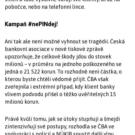
pobočce, nebo na telefonní lince.
Kampaň #nePINdej!
Ani tak ale není možné vyhnout se tragédii. Česká
bankovní asociace v nové tiskové zprávě
upozorňuje, že celkové škody jdou do stovek
milionů – v průměru na jednoho poškozeného se
jedná o 21 522 korun. To rozhodně není částka, o
kterou byste chtěli vědomě přijít. ČBA však
zveřejnila i extrémní případ, kdy klient banky
vlivem podvodu přišel o těžko uvěřitelných 15
milionů korun.
Právě kvůli tomu, jak se útoky stupňují a šmejdi
zintenzivňují své postupy, rozhodla se ČBA ve
spolupráci s policií a NÚKIB spustit další vlnu