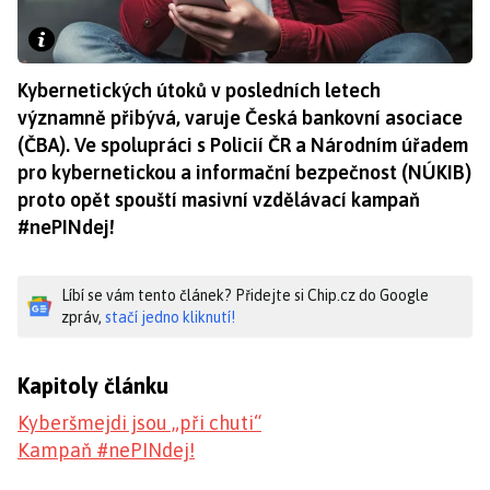
Kybernetických útoků v posledních letech
významně přibývá, varuje Česká bankovní asociace
(ČBA). Ve spolupráci s Policií ČR a Národním úřadem
pro kybernetickou a informační bezpečnost (NÚKIB)
proto opět spouští masivní vzdělávací kampaň
#nePINdej!
Líbí se vám tento článek? Přidejte si Chip.cz do Google
zpráv,
stačí jedno kliknutí!
Kapitoly článku
Kyberšmejdi jsou „při chuti“
Kampaň #nePINdej!