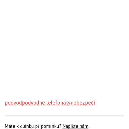
podvod
podvodné telefonáty
nebezpečí
Máte k článku připomínku?
Napište nám