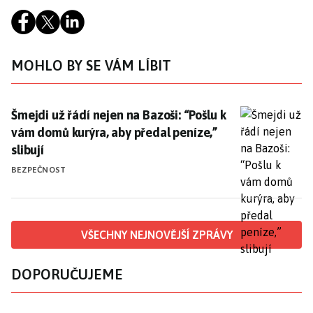
MOHLO BY SE VÁM LÍBIT
Šmejdi už řádí nejen na Bazoši: “Pošlu k vám domů kurý
Šmejdi už řádí nejen na Bazoši: “Pošlu k
vám domů kurýra, aby předal peníze,”
slibují
BEZPEČNOST
VŠECHNY NEJNOVĚJŠÍ ZPRÁVY
DOPORUČUJEME