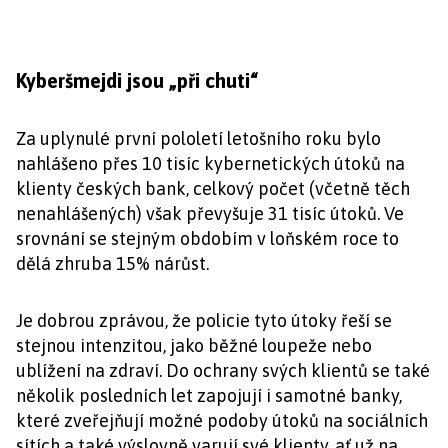
Kyberšmejdi jsou „při chuti“
Za uplynulé první pololetí letošního roku bylo
nahlášeno přes 10 tisíc kybernetických útoků na
klienty českých bank, celkový počet (včetně těch
nenahlášených) však převyšuje 31 tisíc útoků. Ve
srovnání se stejným obdobím v loňském roce to
dělá zhruba 15% nárůst.
Je dobrou zprávou, že policie tyto útoky řeší se
stejnou intenzitou, jako běžné loupeže nebo
ublížení na zdraví. Do ochrany svých klientů se také
několik posledních let zapojují i samotné banky,
které zveřejňují možné podoby útoků na sociálních
sítích a také výslovně varují své klienty, ať už na