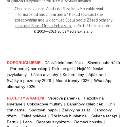
organizaci a vyhodnocení akce a zasílání novinek.
Chcete navíc dostávat i další zajímavé a exkluzivní
informace od našich partnerů? Pokud souhlasíte se
zpracováním údajů k tomuto účelu podle
Zásad ochrany
soukromí BurdaMedia Extra s.r.o.
, zaškrtněte toto pole.
© 2003—2026 BurdaMedia Extra s.r.o.
DOPORUČUJEME
Děsivá telefonní čísla
|
Slovník puberťáků
|
Partnerský horoskop
|
Pick me girl
|
Nejtěžší české
jazykolamy
|
Láska a vztahy
|
Kulturní tipy
|
Ajťák radí
|
Svátky a prázdniny 2026
|
Módní trendy 2026
|
WhatsApp
alternativy 2026
RECEPTY A VAŘENÍ
Vepřová panenka
|
Fazolky na
smetaně
|
Čokoládové muffiny
|
Banánový chlebíček
|
Chili
con carne
|
Sportovní nápoj
|
Zálivky na salát
|
Jahodový
džem
|
Zelná polévka
|
Třešňová bublanina
|
Sekaná recept
|
Perník
|
Lečo
|
Recepty s rybízem
|
Domácí housky
|