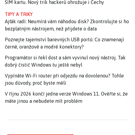
SIM kartu. Nový trik hackerů ohrožuje i Čechy
TIPY A TRIKY
Ajťák radí: Neumírá vám náhodou disk? Zkontrolujte si ho
bezplatným nástrojem, než přijdete o data
Poznejte tajemství barevných USB portů: Co znamenají
černé, oranžové a modré konektory?
Programátor si řekl dost a sám vyvinul nový nástroj. Tak
dobrý čistič Windows tu ještě nebyl
Vypínáte Wi-Fi router při odjezdu na dovolenou? Tohle
jsou důvody, proč byste měli
V říjnu 2026 končí jedna verze Windows 11. Ověřte si, že
máte jinou a nebudete mít problém