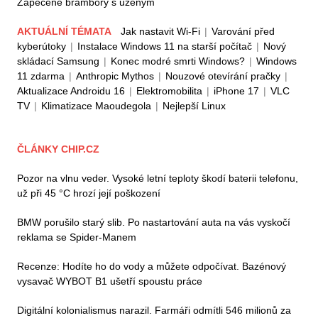
Zapečené brambory s uzeným
AKTUÁLNÍ TÉMATA
Jak nastavit Wi-Fi
|
Varování před
kyberútoky
|
Instalace Windows 11 na starší počítač
|
Nový
skládací Samsung
|
Konec modré smrti Windows?
|
Windows
11 zdarma
|
Anthropic Mythos
|
Nouzové otevírání pračky
|
Aktualizace Androidu 16
|
Elektromobilita
|
iPhone 17
|
VLC
TV
|
Klimatizace Maoudegola
|
Nejlepší Linux
ČLÁNKY CHIP.CZ
Pozor na vlnu veder. Vysoké letní teploty škodí baterii telefonu,
už při 45 °C hrozí její poškození
BMW porušilo starý slib. Po nastartování auta na vás vyskočí
reklama se Spider-Manem
Recenze: Hodíte ho do vody a můžete odpočívat. Bazénový
vysavač WYBOT B1 ušetří spoustu práce
Digitální kolonialismus narazil. Farmáři odmítli 546 milionů za