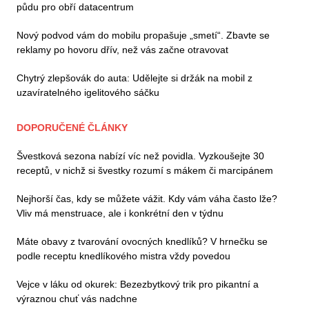
půdu pro obří datacentrum
Nový podvod vám do mobilu propašuje „smetí“. Zbavte se
reklamy po hovoru dřív, než vás začne otravovat
Chytrý zlepšovák do auta: Udělejte si držák na mobil z
uzavíratelného igelitového sáčku
DOPORUČENÉ ČLÁNKY
Švestková sezona nabízí víc než povidla. Vyzkoušejte 30
receptů, v nichž si švestky rozumí s mákem či marcipánem
Nejhorší čas, kdy se můžete vážit. Kdy vám váha často lže?
Vliv má menstruace, ale i konkrétní den v týdnu
Máte obavy z tvarování ovocných knedlíků? V hrnečku se
podle receptu knedlíkového mistra vždy povedou
Vejce v láku od okurek: Bezezbytkový trik pro pikantní a
výraznou chuť vás nadchne