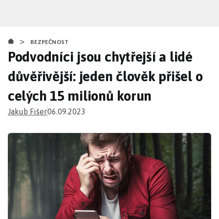
Přejít
k
hlavnímu
>
obsahu
BEZPEČNOST
Podvodníci jsou chytřejší a lidé
důvěřivější: jeden člověk přišel o
celých 15 milionů korun
Jakub Fišer
06.09.2023