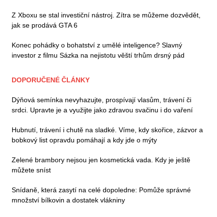
Z Xboxu se stal investiční nástroj. Zítra se můžeme dozvědět,
jak se prodává GTA 6
Konec pohádky o bohatství z umělé inteligence? Slavný
investor z filmu Sázka na nejistotu věští trhům drsný pád
DOPORUČENÉ ČLÁNKY
Dýňová semínka nevyhazujte, prospívají vlasům, trávení či
srdci. Upravte je a využijte jako zdravou svačinu i do vaření
Hubnutí, trávení i chutě na sladké. Víme, kdy skořice, zázvor a
bobkový list opravdu pomáhají a kdy jde o mýty
Zelené brambory nejsou jen kosmetická vada. Kdy je ještě
můžete sníst
Snídaně, která zasytí na celé dopoledne: Pomůže správné
množství bílkovin a dostatek vlákniny