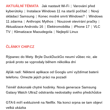
AKTUÁLNÍ TÉMATA
Jak nastavit Wi-Fi
|
Varování před
kyberútoky
|
Instalace Windows 11 na starší počítač
|
Nový
skládací Samsung
|
Konec modré smrti Windows?
|
Windows
11 zdarma
|
Anthropic Mythos
|
Nouzové otevírání pračky
|
Aktualizace Androidu 16
|
Elektromobilita
|
iPhone 17
|
VLC
TV
|
Klimatizace Maoudegola
|
Nejlepší Linux
ČLÁNKY CHIP.CZ
Rýpanec do Mety. Brýle DuckDuckGo neumí vůbec nic, ale
právě proto se vyprodaly během několika dní
Ajťák radí: Některé aplikace od Googlu umí vyždímat baterii
telefonu. Omezte jejich práci na pozadí
Téměř dokonalé chytré hodinky. Nová generace Samsung
Galaxy Watch Ultra2 odstranila nedostatky svého předchůdce
GTA 6 míří exkluzivně na Netflix. Na konci srpna se tam objeví
velká ukázka