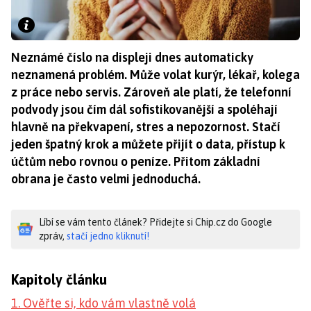
Neznámé číslo na displeji dnes automaticky
neznamená problém. Může volat kurýr, lékař, kolega
z práce nebo servis. Zároveň ale platí, že telefonní
podvody jsou čím dál sofistikovanější a spoléhají
hlavně na překvapení, stres a nepozornost. Stačí
jeden špatný krok a můžete přijít o data, přístup k
účtům nebo rovnou o peníze. Přitom základní
obrana je často velmi jednoduchá.
Líbí se vám tento článek? Přidejte si Chip.cz do Google
zpráv,
stačí jedno kliknutí!
Kapitoly článku
1. Ověřte si, kdo vám vlastně volá