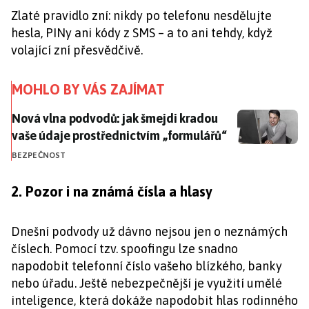
Zlaté pravidlo zní: nikdy po telefonu nesdělujte
hesla, PINy ani kódy z SMS – a to ani tehdy, když
volající zní přesvědčivě.
MOHLO BY VÁS ZAJÍMAT
Nová vlna podvodů: jak šmejdi kradou vaše údaje pro
Nová vlna podvodů: jak šmejdi kradou
vaše údaje prostřednictvím „formulářů“
BEZPEČNOST
2. Pozor i na známá čísla a hlasy
Dnešní podvody už dávno nejsou jen o neznámých
číslech. Pomocí tzv. spoofingu lze snadno
napodobit telefonní číslo vašeho blízkého, banky
nebo úřadu. Ještě nebezpečnější je využití umělé
inteligence, která dokáže napodobit hlas rodinného