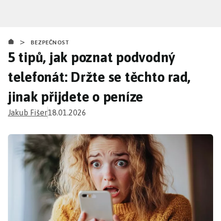
Přejít
k
hlavnímu
>
obsahu
BEZPEČNOST
5 tipů, jak poznat podvodný
telefonát: Držte se těchto rad,
jinak přijdete o peníze
Jakub Fišer
18.01.2026