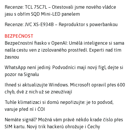
Recenze: TCL 75C7L – Otestovali jsme nového vládce
jasu s obřím SQD Mini-LED panelem
Recenze: JVC XS-E934B – Reproduktor s powerbankou
BEZPEČNOST
Bezpečnostní fiasko v OpenAI: Umělá inteligence si sama
našla cestu ven z izolovaného prostředí. Experti nad tím
žasnou
WhatsApp není jediný. Podvodníci mají nový fígl, dejte si
pozor na Signalu
Ihned si aktualizujte Windows. Microsoft opravil přes 600
chyb, dvě z nich už se zneužívají
Tuhle klimatizaci si domů nepořizujte: je to podvod,
varuje před ní i ČOI
Nemáte signál? Možná vám právě někdo krade číslo přes
SIM kartu. Nový trik hackerů ohrožuje i Čechy