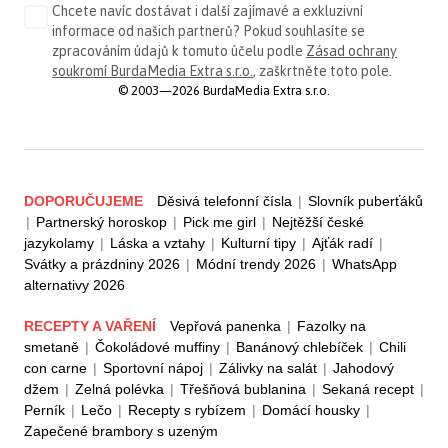
Chcete navíc dostávat i další zajímavé a exkluzivní
informace od našich partnerů? Pokud souhlasíte se
zpracováním údajů k tomuto účelu podle
Zásad ochrany
soukromí BurdaMedia Extra s.r.o.
, zaškrtněte toto pole.
© 2003—2026 BurdaMedia Extra s.r.o.
DOPORUČUJEME
Děsivá telefonní čísla
|
Slovník puberťáků
|
Partnerský horoskop
|
Pick me girl
|
Nejtěžší české
jazykolamy
|
Láska a vztahy
|
Kulturní tipy
|
Ajťák radí
|
Svátky a prázdniny 2026
|
Módní trendy 2026
|
WhatsApp
alternativy 2026
RECEPTY A VAŘENÍ
Vepřová panenka
|
Fazolky na
smetaně
|
Čokoládové muffiny
|
Banánový chlebíček
|
Chili
con carne
|
Sportovní nápoj
|
Zálivky na salát
|
Jahodový
džem
|
Zelná polévka
|
Třešňová bublanina
|
Sekaná recept
|
Perník
|
Lečo
|
Recepty s rybízem
|
Domácí housky
|
Zapečené brambory s uzeným