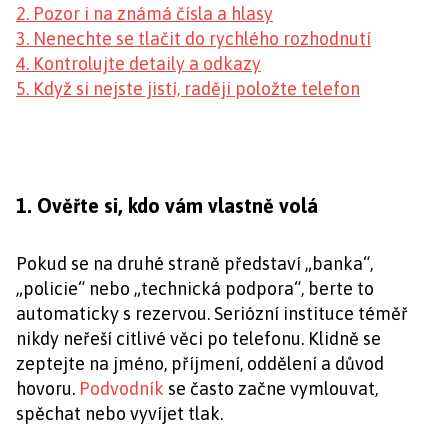
2. Pozor i na známá čísla a hlasy
3. Nenechte se tlačit do rychlého rozhodnutí
4. Kontrolujte detaily a odkazy
5. Když si nejste jistí, raději položte telefon
1. Ověřte si, kdo vám vlastně volá
Pokud se na druhé straně představí „banka“,
„policie“ nebo „technická podpora“, berte to
automaticky s rezervou. Seriózní instituce téměř
nikdy neřeší citlivé věci po telefonu. Klidně se
zeptejte na jméno, příjmení, oddělení a důvod
hovoru.
Podvodník
se často začne vymlouvat,
spěchat nebo vyvíjet tlak.