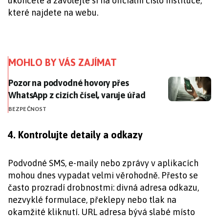
ukončete a zavolejte si na oficiální číslo instituce,
které najdete na webu.
MOHLO BY VÁS ZAJÍMAT
Pozor na podvodné hovory přes WhatsApp z cizích číse
Pozor na podvodné hovory přes
WhatsApp z cizích čísel, varuje úřad
BEZPEČNOST
4. Kontrolujte detaily a odkazy
Podvodné SMS, e-maily nebo zprávy v aplikacích
mohou dnes vypadat velmi věrohodně. Přesto se
často prozradí drobnostmi: divná adresa odkazu,
nezvyklé formulace, překlepy nebo tlak na
okamžité kliknutí. URL adresa bývá slabé místo