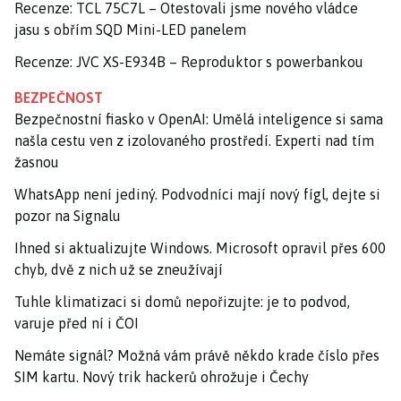
Recenze: TCL 75C7L – Otestovali jsme nového vládce
jasu s obřím SQD Mini-LED panelem
Recenze: JVC XS-E934B – Reproduktor s powerbankou
BEZPEČNOST
Bezpečnostní fiasko v OpenAI: Umělá inteligence si sama
našla cestu ven z izolovaného prostředí. Experti nad tím
žasnou
WhatsApp není jediný. Podvodníci mají nový fígl, dejte si
pozor na Signalu
Ihned si aktualizujte Windows. Microsoft opravil přes 600
chyb, dvě z nich už se zneužívají
Tuhle klimatizaci si domů nepořizujte: je to podvod,
varuje před ní i ČOI
Nemáte signál? Možná vám právě někdo krade číslo přes
SIM kartu. Nový trik hackerů ohrožuje i Čechy