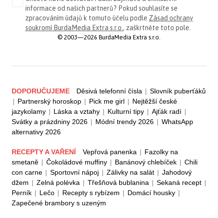
informace od našich partnerů? Pokud souhlasíte se
zpracováním údajů k tomuto účelu podle
Zásad ochrany
soukromí BurdaMedia Extra s.r.o.
, zaškrtněte toto pole.
© 2003—2026 BurdaMedia Extra s.r.o.
DOPORUČUJEME
Děsivá telefonní čísla
|
Slovník puberťáků
|
Partnerský horoskop
|
Pick me girl
|
Nejtěžší české
jazykolamy
|
Láska a vztahy
|
Kulturní tipy
|
Ajťák radí
|
Svátky a prázdniny 2026
|
Módní trendy 2026
|
WhatsApp
alternativy 2026
RECEPTY A VAŘENÍ
Vepřová panenka
|
Fazolky na
smetaně
|
Čokoládové muffiny
|
Banánový chlebíček
|
Chili
con carne
|
Sportovní nápoj
|
Zálivky na salát
|
Jahodový
džem
|
Zelná polévka
|
Třešňová bublanina
|
Sekaná recept
|
Perník
|
Lečo
|
Recepty s rybízem
|
Domácí housky
|
Zapečené brambory s uzeným