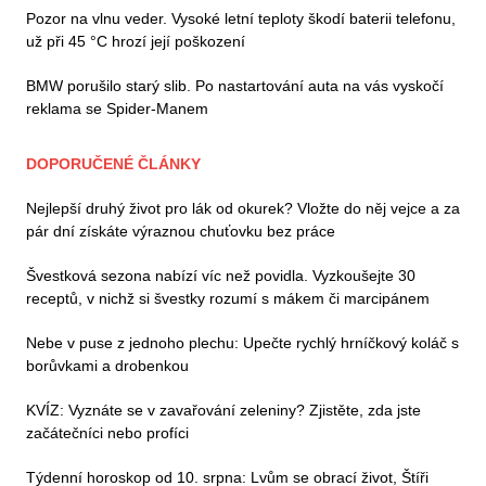
Pozor na vlnu veder. Vysoké letní teploty škodí baterii telefonu,
už při 45 °C hrozí její poškození
BMW porušilo starý slib. Po nastartování auta na vás vyskočí
reklama se Spider-Manem
DOPORUČENÉ ČLÁNKY
Nejlepší druhý život pro lák od okurek? Vložte do něj vejce a za
pár dní získáte výraznou chuťovku bez práce
Švestková sezona nabízí víc než povidla. Vyzkoušejte 30
receptů, v nichž si švestky rozumí s mákem či marcipánem
Nebe v puse z jednoho plechu: Upečte rychlý hrníčkový koláč s
borůvkami a drobenkou
KVÍZ: Vyznáte se v zavařování zeleniny? Zjistěte, zda jste
začátečníci nebo profíci
Týdenní horoskop od 10. srpna: Lvům se obrací život, Štíři