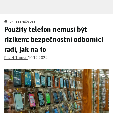
Přejít
k
hlavnímu
>
obsahu
BEZPEČNOST
Použitý telefon nemusí být
rizikem: bezpečnostní odborníci
radí, jak na to
Pavel Trousil
10.12.2024