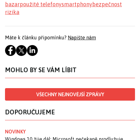
bazar
použité telefony
smartphony
bezpečnost
rizika
Máte k článku připomínku?
Napište nám
MOHLO BY SE VÁM LÍBIT
VŠECHNY NEJNOVĚJŠÍ ZPRÁVY
DOPORUČUJEME
NOVINKY
Windows 10 žije dál: Microsoft nečekaně prodlužuje