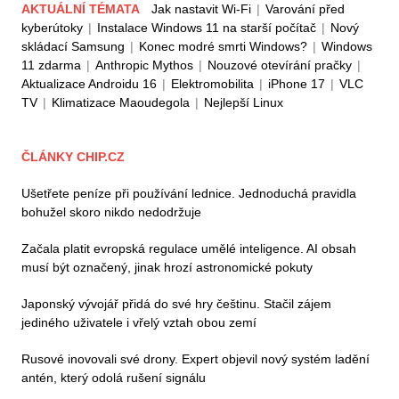
AKTUÁLNÍ TÉMATA
Jak nastavit Wi-Fi
|
Varování před
kyberútoky
|
Instalace Windows 11 na starší počítač
|
Nový
skládací Samsung
|
Konec modré smrti Windows?
|
Windows
11 zdarma
|
Anthropic Mythos
|
Nouzové otevírání pračky
|
Aktualizace Androidu 16
|
Elektromobilita
|
iPhone 17
|
VLC
TV
|
Klimatizace Maoudegola
|
Nejlepší Linux
ČLÁNKY CHIP.CZ
Ušetřete peníze při používání lednice. Jednoduchá pravidla
bohužel skoro nikdo nedodržuje
Začala platit evropská regulace umělé inteligence. AI obsah
musí být označený, jinak hrozí astronomické pokuty
Japonský vývojář přidá do své hry češtinu. Stačil zájem
jediného uživatele i vřelý vztah obou zemí
Rusové inovovali své drony. Expert objevil nový systém ladění
antén, který odolá rušení signálu