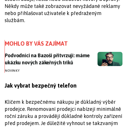
Někdy může také zobrazovat nevyžádané reklamy
nebo přihlašovat uživatele k předraženým
službám.
MOHLO BY VÁS ZAJÍMAT
Podvodníci na Bazoši přitvrzují: máme ukázku nových
Podvodníci na Bazoši přitvrzují: máme
ukázku nových zákeřných triků
NOVINKY
Jak vybrat bezpečný telefon
Klíčem k bezpečnému nákupu je důkladný výběr
prodejce. Renomovaní prodejci nabízejí minimálně
roční záruku a provádějí důkladné kontroly zařízení
před prodejem. Je důležité vyhnout se takzvaným