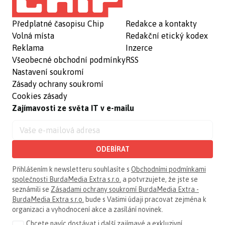
Předplatné časopisu Chip
Redakce a kontakty
Volná místa
Redakční etický kodex
Reklama
Inzerce
Všeobecné obchodní podmínky
RSS
Nastavení soukromí
Zásady ochrany soukromí
Cookies zásady
Zajímavosti ze světa IT v e-mailu
ODEBÍRAT
Přihlášením k newsletteru souhlasíte s
Obchodními podmínkami
společnosti BurdaMedia Extra s.r.o.
a potvrzujete, že jste se
seznámili se
Zásadami ochrany soukromí BurdaMedia Extra -
BurdaMedia Extra s.r.o.
bude s Vašimi údaji pracovat zejména k
organizaci a vyhodnocení akce a zasílání novinek.
Chcete navíc dostávat i další zajímavé a exkluzivní