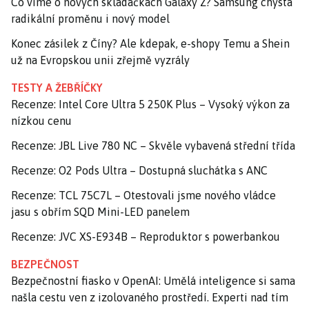
Co víme o nových skládačkách Galaxy Z? Samsung chystá
radikální proměnu i nový model
Konec zásilek z Číny? Ale kdepak, e-shopy Temu a Shein
už na Evropskou unii zřejmě vyzrály
TESTY A ŽEBŘÍČKY
Recenze: Intel Core Ultra 5 250K Plus – Vysoký výkon za
nízkou cenu
Recenze: JBL Live 780 NC – Skvěle vybavená střední třída
Recenze: O2 Pods Ultra – Dostupná sluchátka s ANC
Recenze: TCL 75C7L – Otestovali jsme nového vládce
jasu s obřím SQD Mini-LED panelem
Recenze: JVC XS-E934B – Reproduktor s powerbankou
BEZPEČNOST
Bezpečnostní fiasko v OpenAI: Umělá inteligence si sama
našla cestu ven z izolovaného prostředí. Experti nad tím