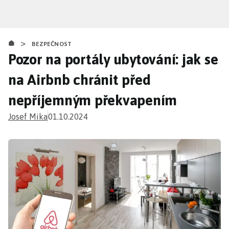
Přejít
k
hlavnímu
>
obsahu
BEZPEČNOST
Pozor na portály ubytování: jak se
na Airbnb chránit před
nepříjemným překvapením
Josef Mika
01.10.2024