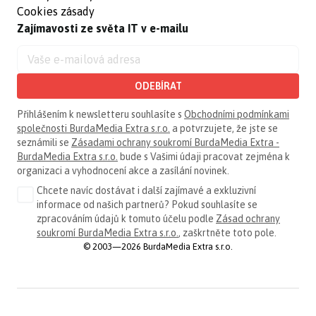
Cookies zásady
Zajímavosti ze světa IT v e-mailu
ODEBÍRAT
Přihlášením k newsletteru souhlasíte s
Obchodními podmínkami
společnosti BurdaMedia Extra s.r.o.
a potvrzujete, že jste se
seznámili se
Zásadami ochrany soukromí BurdaMedia Extra -
BurdaMedia Extra s.r.o.
bude s Vašimi údaji pracovat zejména k
organizaci a vyhodnocení akce a zasílání novinek.
Chcete navíc dostávat i další zajímavé a exkluzivní
informace od našich partnerů? Pokud souhlasíte se
zpracováním údajů k tomuto účelu podle
Zásad ochrany
soukromí BurdaMedia Extra s.r.o.
, zaškrtněte toto pole.
© 2003—2026 BurdaMedia Extra s.r.o.