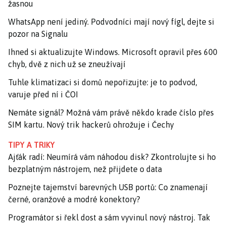
žasnou
WhatsApp není jediný. Podvodníci mají nový fígl, dejte si
pozor na Signalu
Ihned si aktualizujte Windows. Microsoft opravil přes 600
chyb, dvě z nich už se zneužívají
Tuhle klimatizaci si domů nepořizujte: je to podvod,
varuje před ní i ČOI
Nemáte signál? Možná vám právě někdo krade číslo přes
SIM kartu. Nový trik hackerů ohrožuje i Čechy
TIPY A TRIKY
Ajťák radí: Neumírá vám náhodou disk? Zkontrolujte si ho
bezplatným nástrojem, než přijdete o data
Poznejte tajemství barevných USB portů: Co znamenají
černé, oranžové a modré konektory?
Programátor si řekl dost a sám vyvinul nový nástroj. Tak