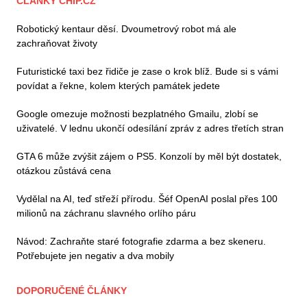
ČLÁNKY CHIP.CZ
Robotický kentaur děsí. Dvoumetrový robot má ale
zachraňovat životy
Futuristické taxi bez řidiče je zase o krok blíž. Bude si s vámi
povídat a řekne, kolem kterých památek jedete
Google omezuje možnosti bezplatného Gmailu, zlobí se
uživatelé. V lednu ukončí odesílání zpráv z adres třetích stran
GTA 6 může zvýšit zájem o PS5. Konzolí by měl být dostatek,
otázkou zůstává cena
Vydělal na AI, teď střeží přírodu. Šéf OpenAI poslal přes 100
milionů na záchranu slavného orlího páru
Návod: Zachraňte staré fotografie zdarma a bez skeneru.
Potřebujete jen negativ a dva mobily
DOPORUČENÉ ČLÁNKY