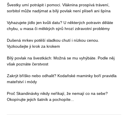
Švestky umí potrápit i pomoci. Vláknina prospívá trávení,
sorbitol může nadýmat a bílý povlak není plíseň ani špína
Vyhazujete jídlo jen kvůli datu? U některých potravin děláte
chybu, u masa či měkkých sýrů hrozí zdravotní problémy
Dušená mrkev potěší sladkou chutí i nízkou cenou.
Vyzkoušejte ji krok za krokem
Bílý povlak na švestkách: Možná se mu vyhýbáte. Podle něj
však poznáte čerstvost
Zakrýt bříško nebo odhalit? Kodaňské maminky boří pravidla
mateřství i módy
Proč Skandinávky nikdy neříkají, že nemají co na sebe?
Okopírujte jejich šatník a pochopíte...