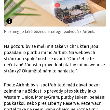
Phishing je také běžnou strategií podvodů s Airbnb.
Na pozoru by se měli mít také všichni, kteří jsou
požádáni o platbu mimo Airbnb. Na webových
stránkách společnosti se uvádí: "Obdrželi jste
nečekaně žádost o provedení platby mimo webové
stránky? Okamžitě nám to nahlaste."
Podle Airbnb by si spotřebitelé měli dávat pozor
zejména na žádosti o převody přes služby jako
Western Union, MoneyGram, platby šekem, peněžní
poukázkou nebo přes Liberty Reserve. Rezervační
portál také na svém webu obajsňuje různé typy