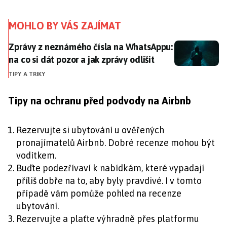
MOHLO BY VÁS ZAJÍMAT
Zprávy z neznámého čísla na WhatsAppu: na co si dát p
Zprávy z neznámého čísla na WhatsAppu:
na co si dát pozor a jak zprávy odlišit
TIPY A TRIKY
Tipy na ochranu před podvody na Airbnb
Rezervujte si ubytování u ověřených
pronajímatelů Airbnb. Dobré recenze mohou být
vodítkem.
Buďte podezřívaví k nabídkám, které vypadají
příliš dobře na to, aby byly pravdivé. I v tomto
případě vám pomůže pohled na recenze
ubytování.
Rezervujte a plaťte výhradně přes platformu