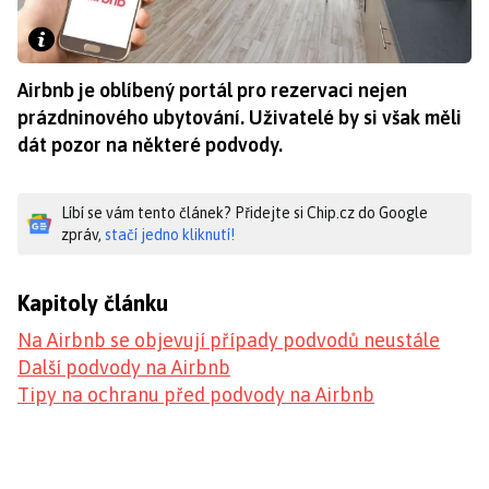
Airbnb je oblíbený portál pro rezervaci nejen
prázdninového ubytování. Uživatelé by si však měli
dát pozor na některé podvody.
Líbí se vám tento článek? Přidejte si Chip.cz do Google
zpráv,
stačí jedno kliknutí!
Kapitoly článku
Na Airbnb se objevují případy podvodů neustále
Další podvody na Airbnb
Tipy na ochranu před podvody na Airbnb