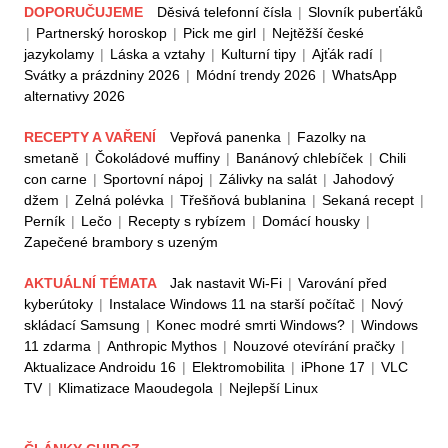
DOPORUČUJEME
Děsivá telefonní čísla
|
Slovník puberťáků
|
Partnerský horoskop
|
Pick me girl
|
Nejtěžší české
jazykolamy
|
Láska a vztahy
|
Kulturní tipy
|
Ajťák radí
|
Svátky a prázdniny 2026
|
Módní trendy 2026
|
WhatsApp
alternativy 2026
RECEPTY A VAŘENÍ
Vepřová panenka
|
Fazolky na
smetaně
|
Čokoládové muffiny
|
Banánový chlebíček
|
Chili
con carne
|
Sportovní nápoj
|
Zálivky na salát
|
Jahodový
džem
|
Zelná polévka
|
Třešňová bublanina
|
Sekaná recept
|
Perník
|
Lečo
|
Recepty s rybízem
|
Domácí housky
|
Zapečené brambory s uzeným
AKTUÁLNÍ TÉMATA
Jak nastavit Wi-Fi
|
Varování před
kyberútoky
|
Instalace Windows 11 na starší počítač
|
Nový
skládací Samsung
|
Konec modré smrti Windows?
|
Windows
11 zdarma
|
Anthropic Mythos
|
Nouzové otevírání pračky
|
Aktualizace Androidu 16
|
Elektromobilita
|
iPhone 17
|
VLC
TV
|
Klimatizace Maoudegola
|
Nejlepší Linux