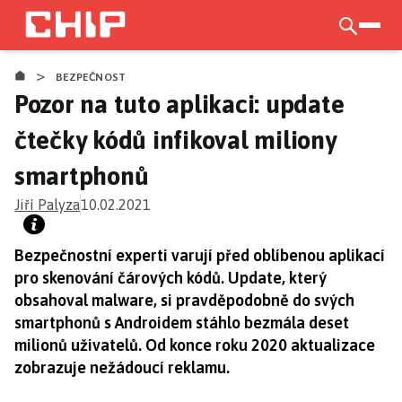
Přejít
k
otevří
hlavnímu
>
obsahu
BEZPEČNOST
Pozor na tuto aplikaci: update
čtečky kódů infikoval miliony
smartphonů
Jiří Palyza
10.02.2021
Bezpečnostní experti varují před oblíbenou aplikací
pro skenování čárových kódů. Update, který
obsahoval malware, si pravděpodobně do svých
smartphonů s Androidem stáhlo bezmála deset
milionů uživatelů. Od konce roku 2020 aktualizace
zobrazuje nežádoucí reklamu.