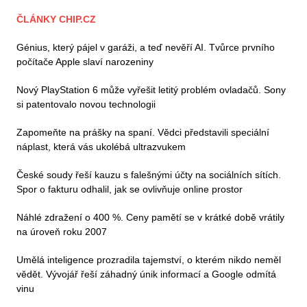
ČLÁNKY CHIP.CZ
Génius, který pájel v garáži, a teď nevěří AI. Tvůrce prvního
počítače Apple slaví narozeniny
Nový PlayStation 6 může vyřešit letitý problém ovladačů. Sony
si patentovalo novou technologii
Zapomeňte na prášky na spaní. Vědci představili speciální
náplast, která vás ukolébá ultrazvukem
České soudy řeší kauzu s falešnými účty na sociálních sítích.
Spor o fakturu odhalil, jak se ovlivňuje online prostor
Náhlé zdražení o 400 %. Ceny pamětí se v krátké době vrátily
na úroveň roku 2007
Umělá inteligence prozradila tajemství, o kterém nikdo neměl
vědět. Vývojář řeší záhadný únik informací a Google odmítá
vinu