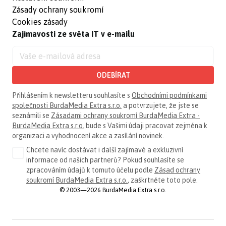
Zásady ochrany soukromí
Cookies zásady
Zajímavosti ze světa IT v e-mailu
ODEBÍRAT
Přihlášením k newsletteru souhlasíte s
Obchodními podmínkami
společnosti BurdaMedia Extra s.r.o.
a potvrzujete, že jste se
seznámili se
Zásadami ochrany soukromí BurdaMedia Extra -
BurdaMedia Extra s.r.o.
bude s Vašimi údaji pracovat zejména k
organizaci a vyhodnocení akce a zasílání novinek.
Chcete navíc dostávat i další zajímavé a exkluzivní
informace od našich partnerů? Pokud souhlasíte se
zpracováním údajů k tomuto účelu podle
Zásad ochrany
soukromí BurdaMedia Extra s.r.o.
, zaškrtněte toto pole.
© 2003—2026 BurdaMedia Extra s.r.o.