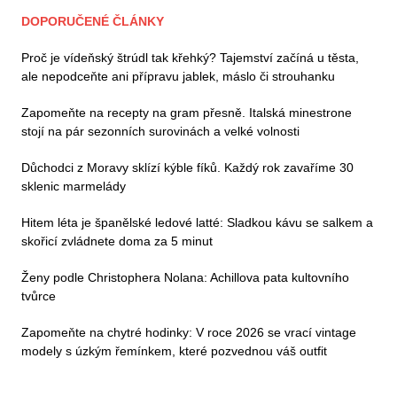
DOPORUČENÉ ČLÁNKY
Proč je vídeňský štrúdl tak křehký? Tajemství začíná u těsta,
ale nepodceňte ani přípravu jablek, máslo či strouhanku
Zapomeňte na recepty na gram přesně. Italská minestrone
stojí na pár sezonních surovinách a velké volnosti
Důchodci z Moravy sklízí kýble fíků. Každý rok zavaříme 30
sklenic marmelády
Hitem léta je španělské ledové latté: Sladkou kávu se salkem a
skořicí zvládnete doma za 5 minut
Ženy podle Christophera Nolana: Achillova pata kultovního
tvůrce
Zapomeňte na chytré hodinky: V roce 2026 se vrací vintage
modely s úzkým řemínkem, které pozvednou váš outfit