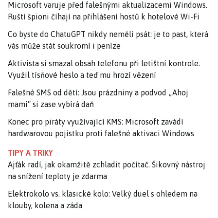
Microsoft varuje před falešnými aktualizacemi Windows.
Ruští špioni číhají na přihlášení hostů k hotelové Wi-Fi
Co byste do ChatuGPT nikdy neměli psát: je to past, která
vás může stát soukromí i peníze
Aktivista si smazal obsah telefonu při letištní kontrole.
Využil tísňové heslo a teď mu hrozí vězení
Falešné SMS od dětí: Jsou prázdniny a podvod „Ahoj
mami“ si zase vybírá daň
Konec pro piráty využívající KMS: Microsoft zavádí
hardwarovou pojistku proti falešné aktivaci Windows
TIPY A TRIKY
Ajťák radí, jak okamžitě zchladit počítač. Šikovný nástroj
na snížení teploty je zdarma
Elektrokolo vs. klasické kolo: Velký duel s ohledem na
klouby, kolena a záda