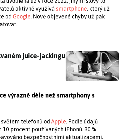
a uvolněna už v roce 2022, jinými slovy to
vatelů aktivně využívá
smartphone
, který už
ce od
Google
. Nově objevené chyby už pak
atovat.
zvaném juice-jackingu spousta z vás netuší
zvaném juice-jackingu
ace výrazně déle než smartphony s
e světem telefonů od
Apple
. Podle údajů
n 10 procent používaných iPhonů. 90 %
vybavováno bezpečnostními aktualizacemi.