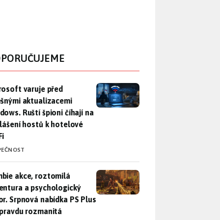
PORUČUJEME
rosoft varuje před falešnými aktualizacemi Windows. Ruští špio
rosoft varuje před
ešnými aktualizacemi
dows. Ruští špioni číhají na
hlášení hostů k hotelové
Fi
PEČNOST
bie akce, roztomilá adventura a psychologický horor. Srpnová
bie akce, roztomilá
entura a psychologický
or. Srpnová nabídka PS Plus
opravdu rozmanitá