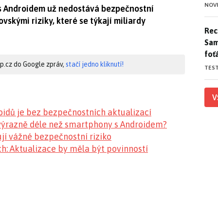
NOV
s Androidem už nedostává bezpečnostní
vskými riziky, které se týkají miliardy
Rece
Rece
Sam
foť
hip.cz do Google zpráv,
stačí jedno kliknutí!
TES
V
oidů je bez bezpečnostních aktualizací
 výrazně déle než smartphony s Androidem?
jí vážné bezpečnostní riziko
ch: Aktualizace by měla být povinností