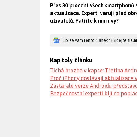
Přes 30 procent všech smartphonů 
aktualizace. Experti varují před obro
uživatelů. Patříte k nim i vy?
Líbí se vám tento článek? Přidejte si C
Kapitoly článku
Tichá hrozba v kapse: Třetina Andr
Proč iPhony dostávají aktualizace
Zastaralé verze Androidu představu
Bezpečnostní experti bijí na popla