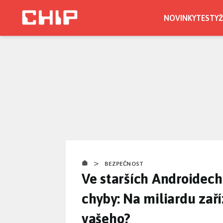
Přejít
k
NOVINKY
TESTY
Ž
hlavnímu
obsahu
>
BEZPEČNOST
Ve starších Androidech
chyby: Na miliardu zaříz
vašeho?