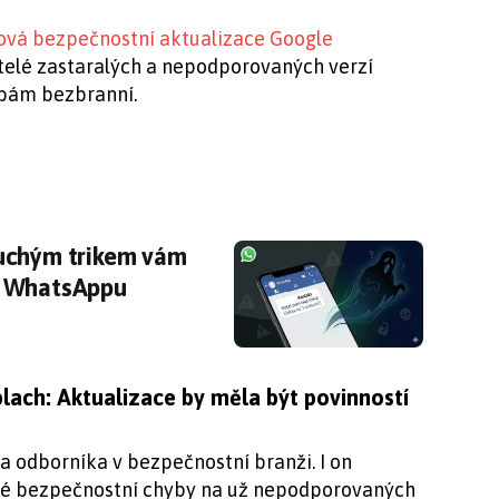
ová bezpečnostní aktualizace Google
atelé zastaralých a nepodporovaných verzí
zbám bezbranní.
duchým trikem vám podvodníci ukradnou úče
duchým trikem vám
a WhatsAppu
plach: Aktualizace by měla být povinností
 odborníka v bezpečnostní branži. I on
mé bezpečnostní chyby na už nepodporovaných