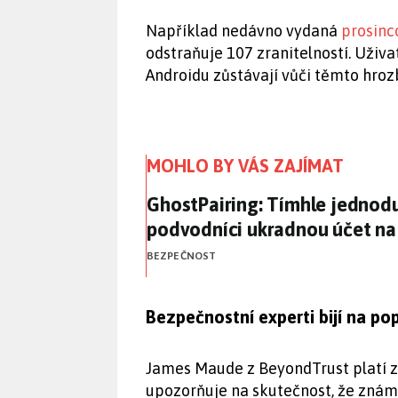
Například nedávno vydaná
prosinc
odstraňuje 107 zranitelností. Uživ
Androidu zůstávají vůči těmto hro
MOHLO BY VÁS ZAJÍMAT
GhostPairing: Tímhle jedno
GhostPairing: Tímhle jedno
podvodníci ukradnou účet n
BEZPEČNOST
Bezpečnostní experti bijí na po
James Maude z BeyondTrust platí za
upozorňuje na skutečnost, že zná