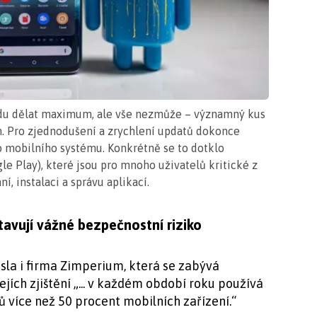
idu dělat maximum, ale vše nezmůže – významný kus
h. Pro zjednodušení a zrychlení updatů dokonce
o mobilního systému. Konkrétně se to dotklo
e Play), které jsou pro mnoho uživatelů kritické z
, instalaci a správu aplikací.
tavují vážné bezpečnostní riziko
sla i firma Zimperium, která se zabývá
jích zjištění „... v každém období roku používá
 více než 50 procent mobilních zařízení.“