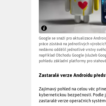
Google se snaží pro aktualizace Andro
práce zůstává na jednotlivých výrobcíc
nedávno oddělil jednotlivé vrstvy svéh
například Obchodu Google (služeb Googl
pohledu základní platformy pro stahování
Zastaralé verze Androidu předs
Zajímavý pohled na celou věc přine
kybernetickou bezpečností. Podle je
zastaralé verze operačních systémů