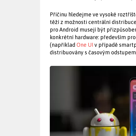
Příčinu hledejme ve vysoké roztříš
těží z možnosti centrální distribuc
pro Android musejí být přizpůsobe
konkrétní hardware: především pr
(například
One UI
v případě smartp
distribuovány s časovým odstupem