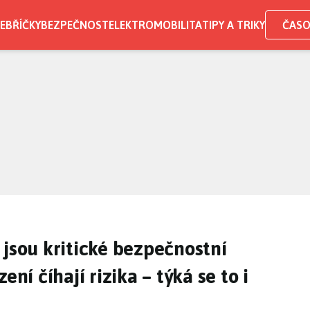
EBŘÍČKY
BEZPEČNOST
ELEKTROMOBILITA
TIPY A TRIKY
ČASO
 jsou kritické bezpečnostní
ení číhají rizika – týká se to i