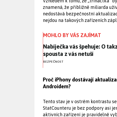
Vzhledem k tomu, že „třináctka“ byl
znamená, že přibližně miliarda uži
nedostává bezpečnostní aktualiza
nejdou na takových zařízeních zápl
MOHLO BY VÁS ZAJÍMAT
Nabíječka vás špehuje: O tak
Nabíječka vás špehuje: O tak
spousta z vás netuší
BEZPEČNOST
Proč iPhony dostávají aktualiz
Androidem?
Tento stav je v ostrém kontrastu s
StatCounteru je bez podpory asi je
aktivních zařízení je pravidelně 