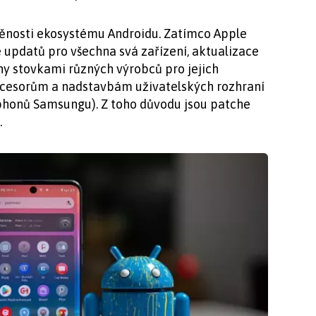
těnosti ekosystému Androidu. Zatímco Apple
e updatů pro všechna svá zařízení, aktualizace
ny stovkami různých výrobců pro jejich
ocesorům a nadstavbám uživatelských rozhraní
honů Samsungu). Z toho důvodu jsou patche
.