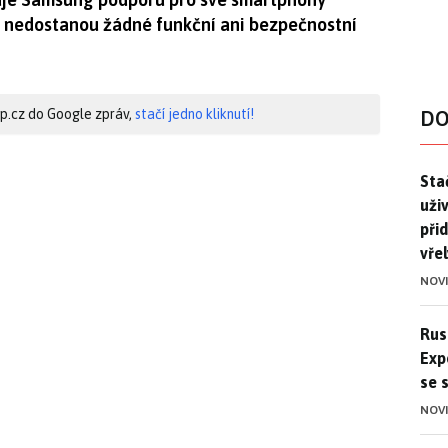
ž nedostanou žádné funkční ani bezpečnostní
hip.cz do Google zpráv,
stačí jedno kliknutí!
DO
Stač
Sta
uži
při
vře
NOV
Ruso
Rus
Exp
se 
NOV