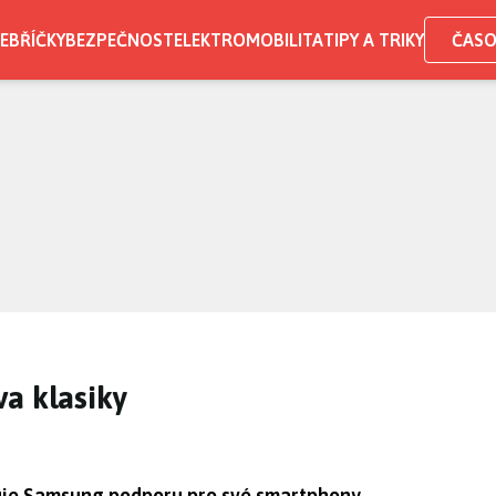
EBŘÍČKY
BEZPEČNOST
ELEKTROMOBILITA
TIPY A TRIKY
ČASO
a klasiky
nčuje Samsung podporu pro své smartphony