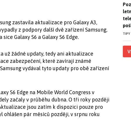
Pozo
Poz
letn
tele
ung zastavila aktualizace pro Galaxy A3,
poš
 vypadly z podpory další dvě zařízení Samsung,
TIPY
 sice Galaxy S6 a Galaxy S6 Edge.
V
 už žádné updaty, tedy ani aktualizace
izace zabezpečení, které zavírají známé
 Samsung vydával tyto updaty pro obě zařízení
laxy S6 Edge na Mobile World Congress v
ly začaly v průběhu dubna. O tři roky později
Aktualizace jsou zatím k dispozici pouze pro
yl ohlášen pár měsíců později, v srpnu roku