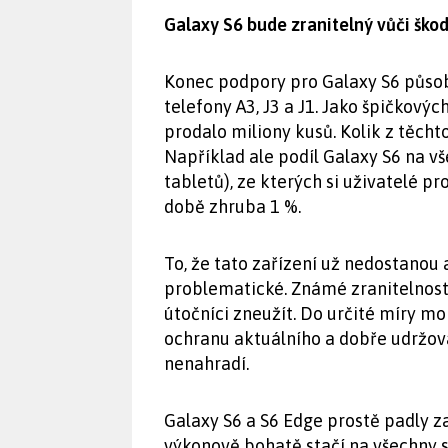
Galaxy S6 bude zranitelný vůči ško
Konec podpory pro Galaxy S6 působ
telefony A3, J3 a J1. Jako špičkový
prodalo miliony kusů. Kolik z těcht
Například ale podíl Galaxy S6 na v
tabletů), ze kterých si uživatelé pr
době zhruba 1 %.
To, že tato zařízení už nedostanou
problematické. Známé zranitelnost
útočníci zneužít. Do určité míry m
ochranu aktuálního a dobře udržov
nenahradí.
Galaxy S6 a S6 Edge prostě padly z
výkonově bohatě stačí na všechny 