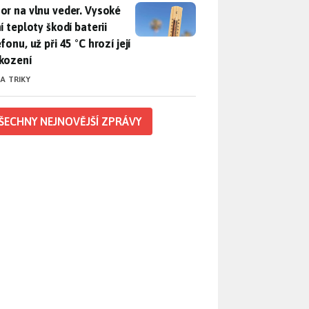
r na vlnu veder. Vysoké letní teploty škodí baterii telefonu, už
or na vlnu veder. Vysoké
í teploty škodí baterii
fonu, už při 45 °C hrozí její
kození
 A TRIKY
ŠECHNY NEJNOVĚJŠÍ ZPRÁVY