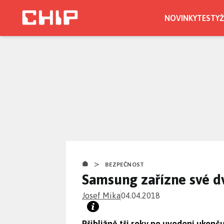
Přejít
k
NOVINKY
TESTY
Ž
hlavnímu
obsahu
>
BEZPEČNOST
Samsung zařízne své dv
Josef Mika
04.04.2018
Přibližně tři roky po uvedení uko