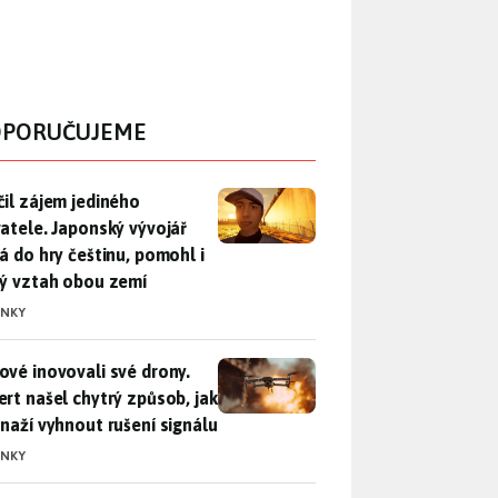
PORUČUJEME
il zájem jediného uživatele. Japonský vývojář přidá do hry češ
čil zájem jediného
vatele. Japonský vývojář
dá do hry češtinu, pomohl i
lý vztah obou zemí
INKY
vé inovovali své drony. Expert našel chytrý způsob, jak se sna
ové inovovali své drony.
ert našel chytrý způsob, jak
snaží vyhnout rušení signálu
INKY