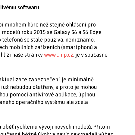
dlivému softwaru
í mnohem hůře než stejné ohlášení pro
ch modelů roku 2015 se Galaxy S6 a S6 Edge
o telefonů se stále používá, není známo.
šech mobilních zařízeních (smartphonů a
ohlíží naše stránky
www.chip.cz
, je v současné
 aktualizace zabezpečení, je minimálně
i už nebudou ošetřeny, a proto je mohou
ohou pomoci antivirové aplikace, úplnou
aného operačního systému ale zcela
a oběť rychlému vývoji nových modelů. Přitom
současné běžné úkoly a navíc nevypadají vůbec