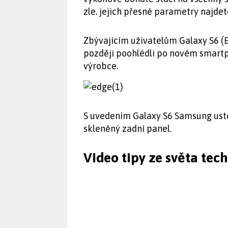
zle. jejich přesné parametry najde
Zbývajícím uživatelům Galaxy S6 (E
později poohlédli po novém smartp
výrobce.
S uvedením Galaxy S6 Samsung usto
skleněný zadní panel.
Video tipy ze světa tec