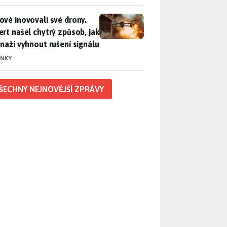
vé inovovali své drony. Expert našel chytrý způsob, jak se sna
ové inovovali své drony.
ert našel chytrý způsob, jak
snaží vyhnout rušení signálu
INKY
ŠECHNY NEJNOVĚJŠÍ ZPRÁVY