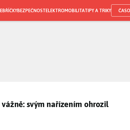
EBŘÍČKY
BEZPEČNOST
ELEKTROMOBILITA
TIPY A TRIKY
ČASO
vážně: svým nařízením ohrozil