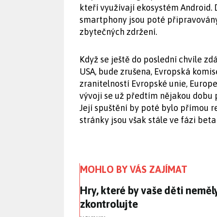
kteří využívají ekosystém Android.
smartphony jsou poté připravovány
zbytečných zdržení.
Když se ještě do poslední chvíle zd
USA, bude zrušena, Evropská komise 
zranitelností Evropské unie, Europ
vývoji se už předtím nějakou dobu 
Její spuštění by poté bylo přímou 
stránky jsou však stále ve fázi beta
MOHLO BY VÁS ZAJÍMAT
Hry, které by vaše děti neměly
Hry, které by vaše děti neměly
zkontrolujte