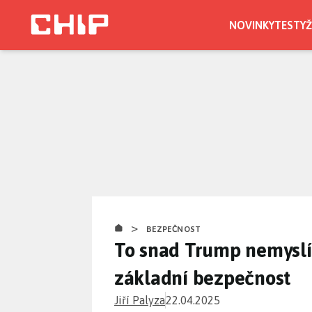
Přejít
k
NOVINKY
TESTY
Ž
hlavnímu
obsahu
>
BEZPEČNOST
To snad Trump nemyslí 
základní bezpečnost
Jiří Palyza
22.04.2025