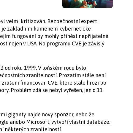
yl velmi kritizován. Bezpečnostní experti
VE je základním kamenem kybernetické
jejím fungování by mohly přinést nepřijatelné
nost nejen v USA. Na programu CVE je závislý
 už od roku 1999. V loňském roce bylo
čnostních zranitelností. Prozatím stále není
 zrušení financován CVE, které stále hrozí po
ory. Problém zdá se nebyl vyřešen, jen o 11
ými giganty najde nový sponzor, nebo že
gle anebo Microsoft, vytvoří vlastní databáze.
í některých zranitelností.