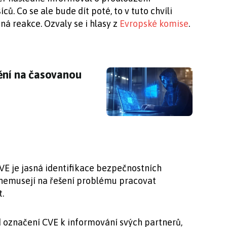
ů. Co se ale bude dít poté, to v tuto chvíli
iná reakce. Ozvaly se i hlasy z
Evropské komise
.
mění na časovanou bombu, co hrozí uživatelům
ění na časovanou
VE je jasná identifikace bezpečnostních
 nemusejí na řešení problému pracovat
t.
 označení CVE k informování svých partnerů,