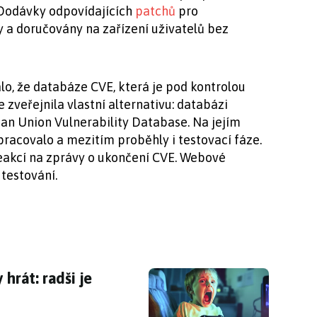
 Dodávky odpovídajících
patchů
pro
 a doručovány na zařízení uživatelů bez
álo, že databáze CVE, která je pod kontrolou
zveřejnila vlastní alternativu: databázi
ean Union Vulnerability Database. Na jejím
pracovalo a mezitím proběhly i testovací fáze.
reakcí na zprávy o ukončení CVE. Webové
 testování.
 hrát: radši je zkontrolujte
 hrát: radši je