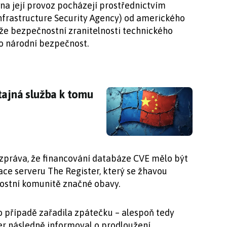
na její provoz pocházejí prostřednictvím
nfrastructure Security Agency) od amerického
, že bezpečnostní zranitelnosti technického
o národní bezpečnost.
 tajná služba k tomu údajně zneužívá Windo
tajná služba k tomu
zpráva, že financování databáze CVE mělo být
ce serveru The Register, který se žhavou
nostní komunitě značné obavy.
o případě zařadila zpátečku – alespoň tedy
r následně informoval o prodloužení