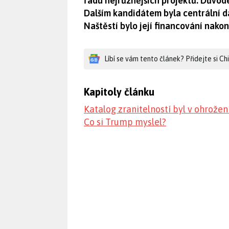
řadu nejrůznějších projektů. Důvod
Dalším kandidátem byla centrální 
Naštěstí bylo její financování nako
Líbí se vám tento článek? Přidejte si C
Kapitoly článku
Katalog zranitelností byl v ohrožen
Co si Trump myslel?