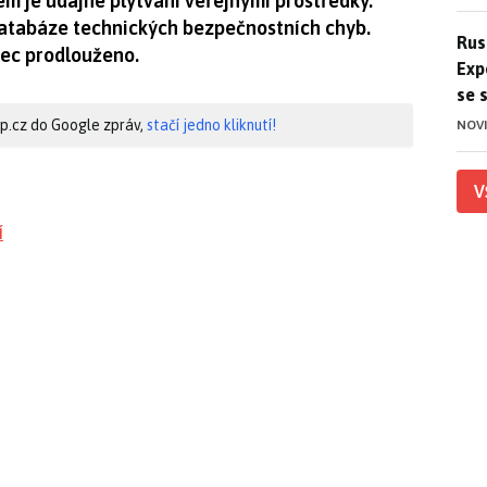
em je údajné plýtvání veřejnými prostředky.
databáze technických bezpečnostních chyb.
Ruso
Rus
nec prodlouženo.
Exp
se 
hip.cz do Google zpráv,
stačí jedno kliknutí!
NOV
V
í