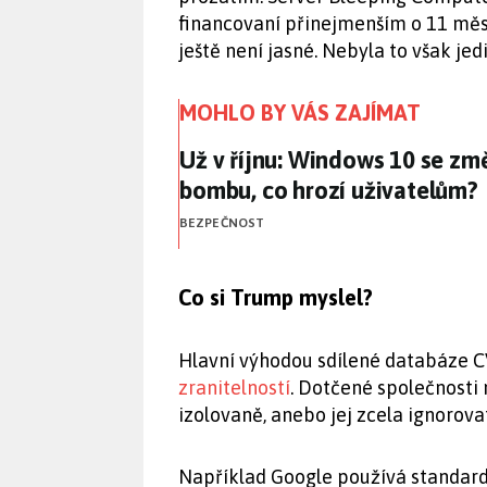
financovaní přinejmenším o 11 měsíc
ještě není jasné. Nebyla to však jed
MOHLO BY VÁS ZAJÍMAT
Už v říjnu: Windows 10 se z
Už v říjnu: Windows 10 se zm
bombu, co hrozí uživatelům?
BEZPEČNOST
Co si Trump myslel?
Hlavní výhodou sdílené databáze C
zranitelností
. Dotčené společnosti
izolovaně, anebo jej zcela ignorova
Například Google používá standard