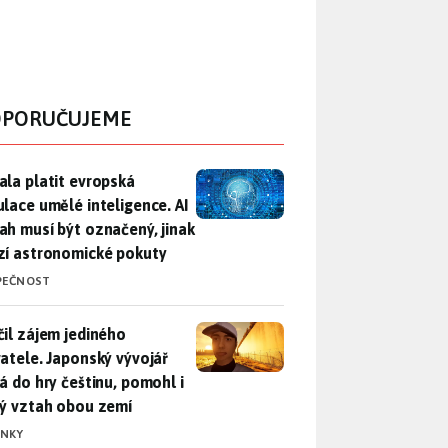
PORUČUJEME
ala platit evropská regulace umělé inteligence. AI obsah musí
ala platit evropská
ulace umělé inteligence. AI
ah musí být označený, jinak
zí astronomické pokuty
PEČNOST
il zájem jediného uživatele. Japonský vývojář přidá do hry češ
čil zájem jediného
vatele. Japonský vývojář
dá do hry češtinu, pomohl i
lý vztah obou zemí
INKY