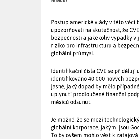
NOVINKY
Postup americké vlády v této věci b
upozorňovali na skutečnost, že C
bezpečnosti a jakékoliv výpadky v 
riziko pro infrastrukturu a bezpeč
globální průmysl.
Identifikační čísla CVE se přidělují
identifikováno 40 000 nových bezpe
jasné, jaký dopad by mělo případné
uplynutí prodloužené finanční podp
měsíců odsunut.
Je možné, že se mezi technologick
globální korporace, jakými jsou Goo
To by ovšem mohlo vést k zatajován