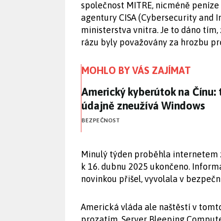
společnost MITRE, nicméně peníze 
agentury CISA (Cybersecurity and I
ministerstva vnitra. Je to dáno tím
rázu byly považovány za hrozbu pr
MOHLO BY VÁS ZAJÍMAT
Americký kyberútok na Čínu:
Americký kyberútok na Čínu: 
údajně zneužívá Windows
BEZPEČNOST
Minulý týden proběhla internetem 
k 16. dubnu 2025 ukončeno. Informa
novinkou přišel, vyvolala v bezpeč
Americká vláda ale naštěstí v tomt
prozatím. Server Bleeping Compute