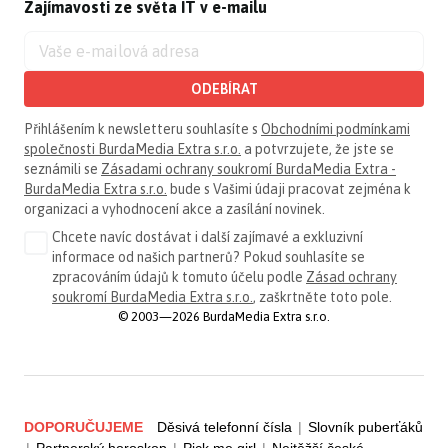
Zajímavosti ze světa IT v e-mailu
ODEBÍRAT
Přihlášením k newsletteru souhlasíte s
Obchodními podmínkami
společnosti BurdaMedia Extra s.r.o.
a potvrzujete, že jste se
seznámili se
Zásadami ochrany soukromí BurdaMedia Extra -
BurdaMedia Extra s.r.o.
bude s Vašimi údaji pracovat zejména k
organizaci a vyhodnocení akce a zasílání novinek.
Chcete navíc dostávat i další zajímavé a exkluzivní
informace od našich partnerů? Pokud souhlasíte se
zpracováním údajů k tomuto účelu podle
Zásad ochrany
soukromí BurdaMedia Extra s.r.o.
, zaškrtněte toto pole.
© 2003—2026 BurdaMedia Extra s.r.o.
DOPORUČUJEME
Děsivá telefonní čísla
|
Slovník puberťáků
|
Partnerský horoskop
|
Pick me girl
|
Nejtěžší české