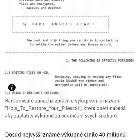
Ransomware zanechá zprávu o výkupném s názvem
"How_To_Restore_Your_Files.txt", která oběti nabádá,
aby zaplatily výkupné za odemčení svých souborů.
Dosud nejvyšší známé výkupné činilo 40 milionů