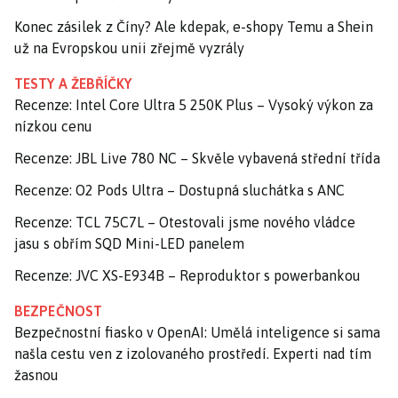
Konec zásilek z Číny? Ale kdepak, e-shopy Temu a Shein
už na Evropskou unii zřejmě vyzrály
TESTY A ŽEBŘÍČKY
Recenze: Intel Core Ultra 5 250K Plus – Vysoký výkon za
nízkou cenu
Recenze: JBL Live 780 NC – Skvěle vybavená střední třída
Recenze: O2 Pods Ultra – Dostupná sluchátka s ANC
Recenze: TCL 75C7L – Otestovali jsme nového vládce
jasu s obřím SQD Mini-LED panelem
Recenze: JVC XS-E934B – Reproduktor s powerbankou
BEZPEČNOST
Bezpečnostní fiasko v OpenAI: Umělá inteligence si sama
našla cestu ven z izolovaného prostředí. Experti nad tím
žasnou