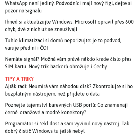
WhatsApp není jediný. Podvodníci mají nový fígl, dejte si
pozor na Signalu
Ihned si aktualizujte Windows. Microsoft opravil přes 600
chyb, dvě z nich už se zneužívají
Tuhle klimatizaci si domů nepořizujte: je to podvod,
varuje před ní i ČOI
Nemáte signál? Možná vám právě někdo krade číslo přes
SIM kartu. Nový trik hackerů ohrožuje i Čechy
TIPY A TRIKY
Ajťák radí: Neumírá vám náhodou disk? Zkontrolujte si ho
bezplatným nástrojem, než přijdete o data
Poznejte tajemství barevných USB portů: Co znamenají
černé, oranžové a modré konektory?
Programátor si řekl dost a sám vyvinul nový nástroj. Tak
dobrý čistič Windows tu ještě nebyl