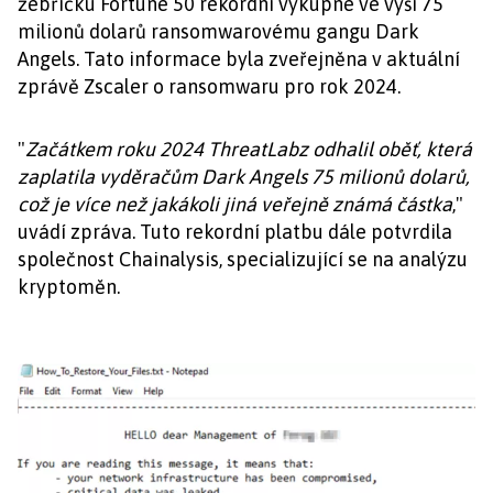
žebříčku Fortune 50 rekordní výkupné ve výši 75
milionů dolarů ransomwarovému gangu Dark
Angels. Tato informace byla zveřejněna v aktuální
zprávě Zscaler o ransomwaru pro rok 2024.
"
Začátkem roku 2024 ThreatLabz odhalil oběť, která
zaplatila vyděračům Dark Angels 75 milionů dolarů,
což je více než jakákoli jiná veřejně známá částka
,"
uvádí zpráva. Tuto rekordní platbu dále potvrdila
společnost Chainalysis, specializující se na analýzu
kryptoměn.