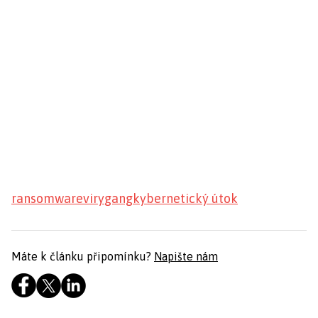
ransomware
viry
gang
kybernetický útok
Máte k článku připomínku?
Napište nám