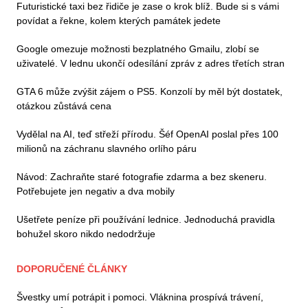
Futuristické taxi bez řidiče je zase o krok blíž. Bude si s vámi
povídat a řekne, kolem kterých památek jedete
Google omezuje možnosti bezplatného Gmailu, zlobí se
uživatelé. V lednu ukončí odesílání zpráv z adres třetích stran
GTA 6 může zvýšit zájem o PS5. Konzolí by měl být dostatek,
otázkou zůstává cena
Vydělal na AI, teď střeží přírodu. Šéf OpenAI poslal přes 100
milionů na záchranu slavného orlího páru
Návod: Zachraňte staré fotografie zdarma a bez skeneru.
Potřebujete jen negativ a dva mobily
Ušetřete peníze při používání lednice. Jednoduchá pravidla
bohužel skoro nikdo nedodržuje
DOPORUČENÉ ČLÁNKY
Švestky umí potrápit i pomoci. Vláknina prospívá trávení,