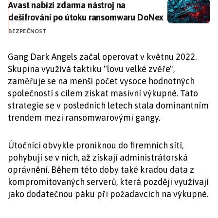
Avast nabízí zdarma nástroj na dešifrování po útok
Avast nabízí zdarma nástroj na
dešifrování po útoku ransomwaru DoNex
BEZPEČNOST
Gang Dark Angels začal operovat v květnu 2022.
Skupina využívá taktiku "lovu velké zvěře",
zaměřuje se na menší počet vysoce hodnotných
společností s cílem získat masivní výkupné. Tato
strategie se v posledních letech stala dominantním
trendem mezi ransomwarovými gangy.
Útočníci obvykle proniknou do firemních sítí,
pohybují se v nich, až získají administrátorská
oprávnění. Během této doby také kradou data z
kompromitovaných serverů, která později využívají
jako dodatečnou páku při požadavcích na výkupné.