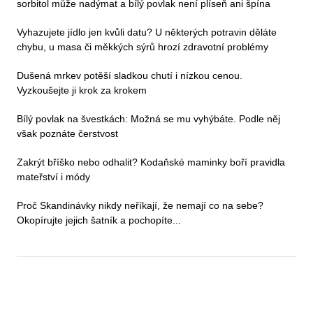
sorbitol může nadýmat a bílý povlak není plíseň ani špína
Vyhazujete jídlo jen kvůli datu? U některých potravin děláte
chybu, u masa či měkkých sýrů hrozí zdravotní problémy
Dušená mrkev potěší sladkou chutí i nízkou cenou.
Vyzkoušejte ji krok za krokem
Bílý povlak na švestkách: Možná se mu vyhýbáte. Podle něj
však poznáte čerstvost
Zakrýt bříško nebo odhalit? Kodaňské maminky boří pravidla
mateřství i módy
Proč Skandinávky nikdy neříkají, že nemají co na sebe?
Okopírujte jejich šatník a pochopíte...