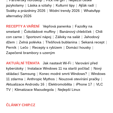
jazykolamy
|
Láska a vztahy
|
Kulturní tipy
|
Ajťák radí
|
Svátky a prázdniny 2026
|
Módní trendy 2026
|
WhatsApp
alternativy 2026
RECEPTY A VAŘENÍ
Vepřová panenka
|
Fazolky na
smetaně
|
Čokoládové muffiny
|
Banánový chlebíček
|
Chili
con carne
|
Sportovní nápoj
|
Zálivky na salát
|
Jahodový
džem
|
Zelná polévka
|
Třešňová bublanina
|
Sekaná recept
|
Perník
|
Lečo
|
Recepty s rybízem
|
Domácí housky
|
Zapečené brambory s uzeným
AKTUÁLNÍ TÉMATA
Jak nastavit Wi-Fi
|
Varování před
kyberútoky
|
Instalace Windows 11 na starší počítač
|
Nový
skládací Samsung
|
Konec modré smrti Windows?
|
Windows
11 zdarma
|
Anthropic Mythos
|
Nouzové otevírání pračky
|
Aktualizace Androidu 16
|
Elektromobilita
|
iPhone 17
|
VLC
TV
|
Klimatizace Maoudegola
|
Nejlepší Linux
ČLÁNKY CHIP.CZ