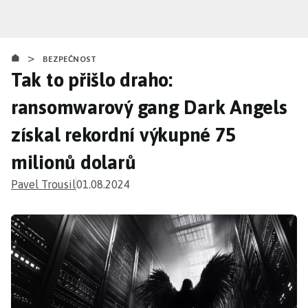
Přejít
k
hlavnímu
>
obsahu
BEZPEČNOST
Tak to přišlo draho:
ransomwarový gang Dark Angels
získal rekordní výkupné 75
milionů dolarů
Pavel Trousil
01.08.2024