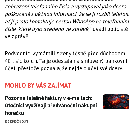
zobrazení telefonního čísla a vystupoval jako dcera
poškozené s běžnou informací, že se jí rozbil telefon,
ať jí proto kontaktuje cestou WhasApp na telefonním
čísle, které bylo uvedeno ve zprávě,“
uvádí policisté
ve zprávě.
Podvodníci vymámili z ženy těsně před důchodem
40 tisíc korun. Ta je odeslala na smluvený bankovní
účet, přestože poznala, že nejde o účet své dcery.
MOHLO BY VÁS ZAJÍMAT
Pozor na falešné faktury v e-mailech: útočníci využí
Pozor na falešné faktury v e-mailech:
útočníci využívají předvánoční nákupní
horečku
BEZPEČNOST