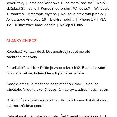
kyberútoky
|
Instalace Windows 11 na starší počítač
|
Nový
skládací Samsung
|
Konec modré smrti Windows?
|
Windows
11 zdarma
|
Anthropic Mythos
|
Nouzové otevírání pračky
|
Aktualizace Androidu 16
|
Elektromobilita
|
iPhone 17
|
VLC
TV
|
Klimatizace Maoudegola
|
Nejlepší Linux
ČLÁNKY CHIP.CZ
Robotický kentaur děsí. Dvoumetrový robot má ale
zachraňovat životy
Futuristické taxi bez řidiče je zase o krok blíž. Bude si s vámi
povídat a řekne, kolem kterých památek jedete
Google omezuje možnosti bezplatného Gmailu, zlobí se
uživatelé. V lednu ukončí odesílání zpráv z adres třetích stran
GTA 6 může zvýšit zájem o PS5. Konzolí by měl být dostatek,
otázkou zůstává cena
Vydělal na AI, teď střeží přírodu. Šéf OpenAI poslal přes 100