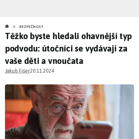
Přejít
k
hlavnímu
>
obsahu
BEZPEČNOST
Těžko byste hledali ohavnější typ
podvodu: útočníci se vydávají za
vaše děti a vnoučata
Jakub Fišer
20.11.2024