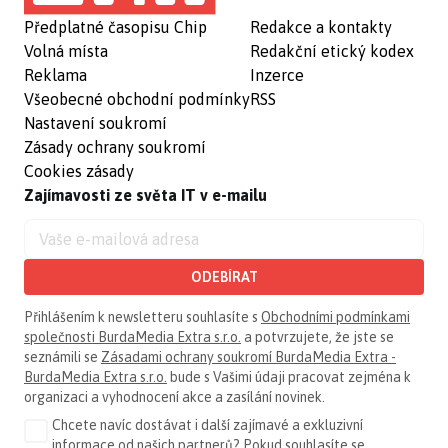
Předplatné časopisu Chip
Redakce a kontakty
Volná místa
Redakční etický kodex
Reklama
Inzerce
Všeobecné obchodní podmínky
RSS
Nastavení soukromí
Zásady ochrany soukromí
Cookies zásady
Zajímavosti ze světa IT v e-mailu
ODEBÍRAT
Přihlášením k newsletteru souhlasíte s
Obchodními podmínkami
společnosti BurdaMedia Extra s.r.o.
a potvrzujete, že jste se
seznámili se
Zásadami ochrany soukromí BurdaMedia Extra -
BurdaMedia Extra s.r.o.
bude s Vašimi údaji pracovat zejména k
organizaci a vyhodnocení akce a zasílání novinek.
Chcete navíc dostávat i další zajímavé a exkluzivní
informace od našich partnerů? Pokud souhlasíte se