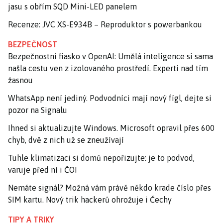
jasu s obřím SQD Mini-LED panelem
Recenze: JVC XS-E934B – Reproduktor s powerbankou
BEZPEČNOST
Bezpečnostní fiasko v OpenAI: Umělá inteligence si sama
našla cestu ven z izolovaného prostředí. Experti nad tím
žasnou
WhatsApp není jediný. Podvodníci mají nový fígl, dejte si
pozor na Signalu
Ihned si aktualizujte Windows. Microsoft opravil přes 600
chyb, dvě z nich už se zneužívají
Tuhle klimatizaci si domů nepořizujte: je to podvod,
varuje před ní i ČOI
Nemáte signál? Možná vám právě někdo krade číslo přes
SIM kartu. Nový trik hackerů ohrožuje i Čechy
TIPY A TRIKY