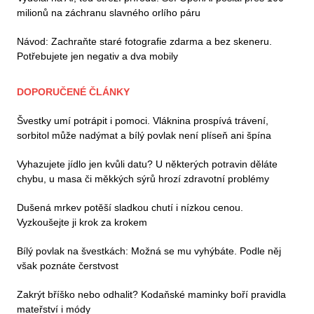
milionů na záchranu slavného orlího páru
Návod: Zachraňte staré fotografie zdarma a bez skeneru.
Potřebujete jen negativ a dva mobily
DOPORUČENÉ ČLÁNKY
Švestky umí potrápit i pomoci. Vláknina prospívá trávení,
sorbitol může nadýmat a bílý povlak není plíseň ani špína
Vyhazujete jídlo jen kvůli datu? U některých potravin děláte
chybu, u masa či měkkých sýrů hrozí zdravotní problémy
Dušená mrkev potěší sladkou chutí i nízkou cenou.
Vyzkoušejte ji krok za krokem
Bílý povlak na švestkách: Možná se mu vyhýbáte. Podle něj
však poznáte čerstvost
Zakrýt bříško nebo odhalit? Kodaňské maminky boří pravidla
mateřství i módy