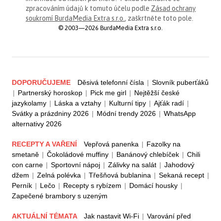
zpracováním údajů k tomuto účelu podle
Zásad ochrany
soukromí BurdaMedia Extra s.r.o.
, zaškrtněte toto pole.
© 2003—2026 BurdaMedia Extra s.r.o.
DOPORUČUJEME
Děsivá telefonní čísla
|
Slovník puberťáků
|
Partnerský horoskop
|
Pick me girl
|
Nejtěžší české
jazykolamy
|
Láska a vztahy
|
Kulturní tipy
|
Ajťák radí
|
Svátky a prázdniny 2026
|
Módní trendy 2026
|
WhatsApp
alternativy 2026
RECEPTY A VAŘENÍ
Vepřová panenka
|
Fazolky na
smetaně
|
Čokoládové muffiny
|
Banánový chlebíček
|
Chili
con carne
|
Sportovní nápoj
|
Zálivky na salát
|
Jahodový
džem
|
Zelná polévka
|
Třešňová bublanina
|
Sekaná recept
|
Perník
|
Lečo
|
Recepty s rybízem
|
Domácí housky
|
Zapečené brambory s uzeným
AKTUÁLNÍ TÉMATA
Jak nastavit Wi-Fi
|
Varování před