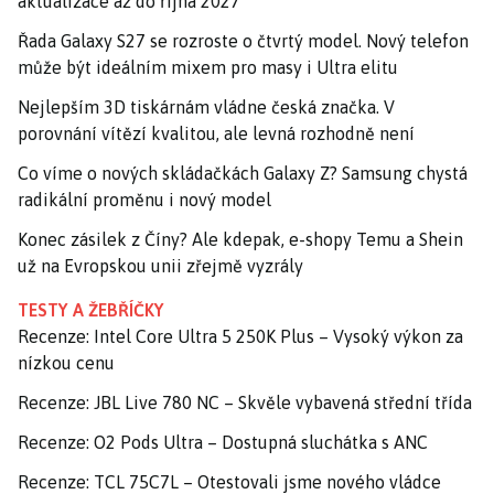
aktualizace až do října 2027
Řada Galaxy S27 se rozroste o čtvrtý model. Nový telefon
může být ideálním mixem pro masy i Ultra elitu
Nejlepším 3D tiskárnám vládne česká značka. V
porovnání vítězí kvalitou, ale levná rozhodně není
Co víme o nových skládačkách Galaxy Z? Samsung chystá
radikální proměnu i nový model
Konec zásilek z Číny? Ale kdepak, e-shopy Temu a Shein
už na Evropskou unii zřejmě vyzrály
TESTY A ŽEBŘÍČKY
Recenze: Intel Core Ultra 5 250K Plus – Vysoký výkon za
nízkou cenu
Recenze: JBL Live 780 NC – Skvěle vybavená střední třída
Recenze: O2 Pods Ultra – Dostupná sluchátka s ANC
Recenze: TCL 75C7L – Otestovali jsme nového vládce