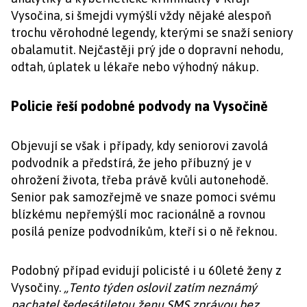
Vysočina, si šmejdi vymýšlí vždy nějaké alespoň
trochu věrohodné legendy, kterými se snaží seniory
obalamutit. Nejčastěji prý jde o dopravní nehodu,
odtah, úplatek u lékaře nebo výhodný nákup.
Policie řeší podobné podvody na Vysočině
Objevují se však i případy, kdy seniorovi zavolá
podvodník a předstírá, že jeho příbuzný je v
ohrožení života, třeba právě kvůli autonehodě.
Senior pak samozřejmě ve snaze pomoci svému
blízkému nepřemýšlí moc racionálně a rovnou
posílá peníze podvodníkům, kteří si o ně řeknou.
Podobný případ evidují policisté i u 60leté ženy z
Vysočiny.
„Tento týden oslovil zatím neznámý
pachatel šedesátiletou ženu SMS zprávou bez