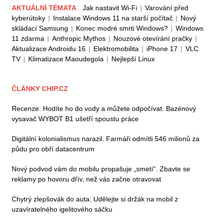
AKTUÁLNÍ TÉMATA
Jak nastavit Wi-Fi
|
Varování před
kyberútoky
|
Instalace Windows 11 na starší počítač
|
Nový
skládací Samsung
|
Konec modré smrti Windows?
|
Windows
11 zdarma
|
Anthropic Mythos
|
Nouzové otevírání pračky
|
Aktualizace Androidu 16
|
Elektromobilita
|
iPhone 17
|
VLC
TV
|
Klimatizace Maoudegola
|
Nejlepší Linux
ČLÁNKY CHIP.CZ
Recenze: Hodíte ho do vody a můžete odpočívat. Bazénový
vysavač WYBOT B1 ušetří spoustu práce
Digitální kolonialismus narazil. Farmáři odmítli 546 milionů za
půdu pro obří datacentrum
Nový podvod vám do mobilu propašuje „smetí“. Zbavte se
reklamy po hovoru dřív, než vás začne otravovat
Chytrý zlepšovák do auta: Udělejte si držák na mobil z
uzavíratelného igelitového sáčku