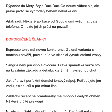
Rýpanec do Mety. Brýle DuckDuckGo neumí vůbec nic, ale
právě proto se vyprodaly během několika dní
Ajťák radí: Některé aplikace od Googlu umí vyždímat baterii
telefonu. Omezte jejich práci na pozadí
DOPORUČENÉ ČLÁNKY
Espresso tonic má novou konkurenci. Zelená varianta s
matchou osvěží, povzbudí a ve sklenici vytvoří efektní vrstvy
Sangria není jen víno s ovocem. Pravá španělská verze stojí
na kvalitním základu a detailu, který mění výslednou chuť
Jak připravit perfektní domácí iontový nápoj: Potřebujete jen
vodu, citron, sůl a pár minut času
Základní recept na bramboráky má mnoho skvělých obměn.
Některé určitě překvapí
Nejvíc cool žabky léta přímo z Kodaně. Zakrývají palec a mají