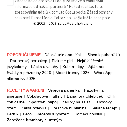
Chcete navíc dostávat i další zajímavé a exkluzivní
informace od našich partnerů? Pokud souhlasíte se
zpracováním údajů k tomuto účelu podle
Zásad ochrany
soukromí BurdaMedia Extra s.r.o.
, zaškrtněte toto pole.
© 2003—2026 BurdaMedia Extra s.r.o.
DOPORUČUJEME
Děsivá telefonní čísla
|
Slovník puberťáků
|
Partnerský horoskop
|
Pick me girl
|
Nejtěžší české
jazykolamy
|
Láska a vztahy
|
Kulturní tipy
|
Ajťák radí
|
Svátky a prázdniny 2026
|
Módní trendy 2026
|
WhatsApp
alternativy 2026
RECEPTY A VAŘENÍ
Vepřová panenka
|
Fazolky na
smetaně
|
Čokoládové muffiny
|
Banánový chlebíček
|
Chili
con carne
|
Sportovní nápoj
|
Zálivky na salát
|
Jahodový
džem
|
Zelná polévka
|
Třešňová bublanina
|
Sekaná recept
|
Perník
|
Lečo
|
Recepty s rybízem
|
Domácí housky
|
Zapečené brambory s uzeným