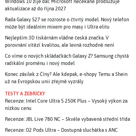
Windows 10 žije dál: Microsoft nečekaně prodlužuje
aktualizace až do října 2027
Řada Galaxy S27 se rozroste o čtvrtý model. Nový telefon
může být ideálním mixem pro masy i Ultra elitu
Nejlepším 3D tiskárnám vládne česká značka. V
porovnání vítězí kvalitou, ale levná rozhodně není
Co víme o nových skládačkách Galaxy Z? Samsung chystá
radikální proměnu i nový model
Konec zásilek z Číny? Ale kdepak, e-shopy Temu a Shein
už na Evropskou unii zřejmě vyzrály
TESTY A ŽEBŘÍČKY
Recenze: Intel Core Ultra 5 250K Plus – Vysoký výkon za
nízkou cenu
Recenze: JBL Live 780 NC – Skvěle vybavená střední třída
Recenze: O2 Pods Ultra – Dostupná sluchátka s ANC