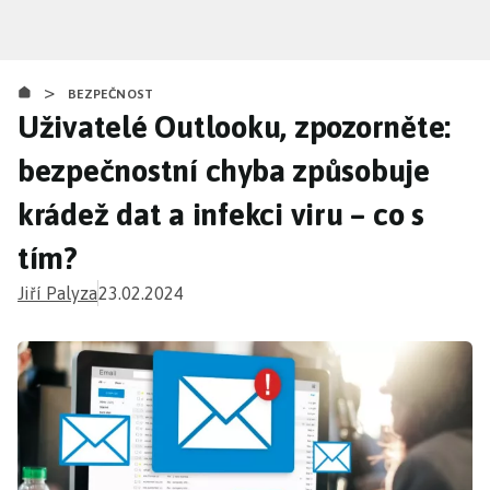
Přejít
k
hlavnímu
>
obsahu
BEZPEČNOST
Uživatelé Outlooku, zpozorněte:
bezpečnostní chyba způsobuje
krádež dat a infekci viru – co s
tím?
Jiří Palyza
23.02.2024