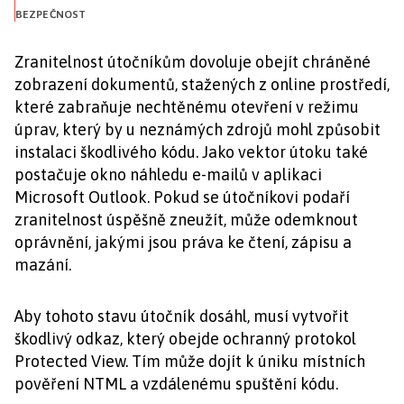
BEZPEČNOST
Zranitelnost útočníkům dovoluje obejít chráněné
zobrazení dokumentů, stažených z online prostředí,
které zabraňuje nechtěnému otevření v režimu
úprav, který by u neznámých zdrojů mohl způsobit
instalaci škodlivého kódu. Jako vektor útoku také
postačuje okno náhledu e-mailů v aplikaci
Microsoft Outlook. Pokud se útočníkovi podaří
zranitelnost úspěšně zneužít, může odemknout
oprávnění, jakými jsou práva ke čtení, zápisu a
mazání.
Aby tohoto stavu útočník dosáhl, musí vytvořit
škodlivý odkaz, který obejde ochranný protokol
Protected View. Tím může dojít k úniku místních
pověření NTML a vzdálenému spuštění kódu.