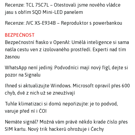
Recenze: TCL 75C7L – Otestovali jsme nového vládce
jasu s obřím SQD Mini-LED panelem
Recenze: JVC XS-E934B – Reproduktor s powerbankou
BEZPEČNOST
Bezpečnostní fiasko v OpenAI: Umělá inteligence si sama
našla cestu ven z izolovaného prostředí. Experti nad tím
žasnou
WhatsApp není jediný. Podvodníci mají nový fígl, dejte si
pozor na Signalu
Ihned si aktualizujte Windows. Microsoft opravil přes 600
chyb, dvě z nich už se zneužívají
Tuhle klimatizaci si domů nepořizujte: je to podvod,
varuje před ní i ČOI
Nemáte signál? Možná vám právě někdo krade číslo přes
SIM kartu. Nový trik hackerů ohrožuje i Čechy