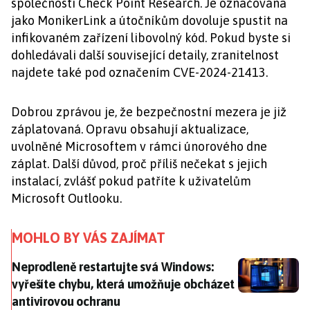
společnosti Check Point Research. Je označována
jako MonikerLink a útočníkům dovoluje spustit na
infikovaném zařízení libovolný kód. Pokud byste si
dohledávali další související detaily, zranitelnost
najdete také pod označením CVE-2024-21413.
Dobrou zprávou je, že bezpečnostní mezera je již
záplatovaná. Opravu obsahují aktualizace,
uvolněné Microsoftem v rámci únorového dne
záplat. Další důvod, proč příliš nečekat s jejich
instalací, zvlášť pokud patříte k uživatelům
Microsoft Outlooku.
MOHLO BY VÁS ZAJÍMAT
Neprodleně restartujte svá Windows: vyřešíte chybu,
Neprodleně restartujte svá Windows:
vyřešíte chybu, která umožňuje obcházet
antivirovou ochranu